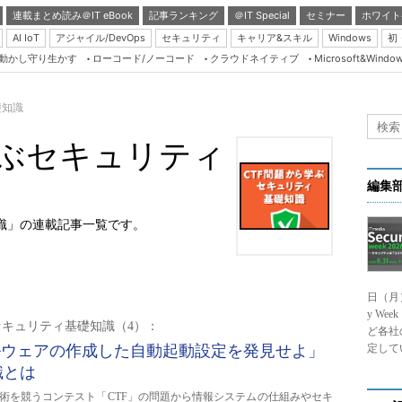
連載まとめ読み＠IT eBook
記事ランキング
＠IT Special
セミナー
ホワイト
AI IoT
アジャイル/DevOps
セキュリティ
キャリア&スキル
Windows
初
り動かし守り生かす
ローコード/ノーコード
クラウドネイティブ
Microsoft&Windo
Server & Storage
HTML5 + UX
礎知識
Smart & Social
学ぶセキュリティ
Coding Edge
Java Agile
編集
Database Expert
知識」の連載記事一覧です。
Linux ＆ OSS
Master of IP Networ
日（月
Security & Trust
y We
セキュリティ基礎知識（4）：
Test & Tools
ど各社
ルウェアの作成した自動起動設定を発見せよ」
定して
Insider.NET
識とは
ブログ
術を競うコンテスト「CTF」の問題から情報システムの仕組みやセキ