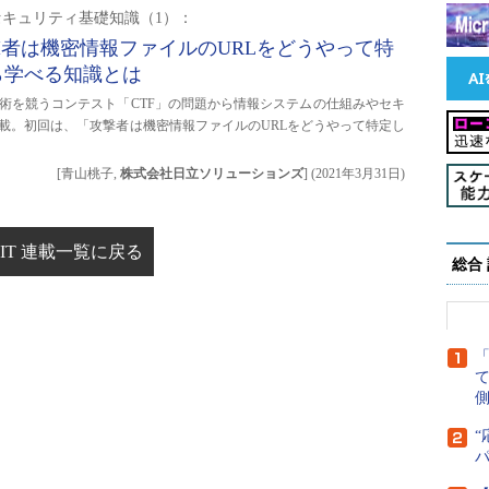
セキュリティ基礎知識（1）：
撃者は機密情報ファイルのURLをどうやって特
ら学べる知識とは
術を競うコンテスト「CTF」の問題から情報システムの仕組みやセキ
載。初回は、「攻撃者は機密情報ファイルのURLをどうやって特定し
[青山桃子,
株式会社日立ソリューションズ
]
(
2021年3月31日
)
IT 連載一覧に戻る
総合
側
“