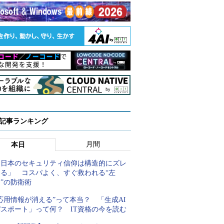
 記事ランキング
月間
本日
「日本のセキュリティ信仰は構造的にズレ
てる」 コスパよく、すぐ救われる“左
”の防衛術
応用情報が消える”って本当？ 「生成AI
パスポート」って何？ IT資格の今を読む