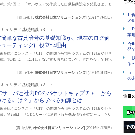
載。第4回は、「マルウェアの作成した自動起動設定を発見せよ」と
[青山桃子,
株式会社日立ソリューションズ
]
(
2021年7月1日
)
セキュリティ基礎知識（3）：
など簡単な古典暗号の基礎知識が、現在のログ解
シューティングに役立つ理由
術を競うコンテスト「CTF」の問題から情報システムの仕組みやセキ
載。第3回は、「ROT13」など古典暗号について、問題を交えて解説
[青山桃子,
株式会社日立ソリューションズ
]
(
2021年6月3日
)
セキュリティ基礎知識（2）：
＆Cサーバと社内PCのパケットキャプチャーから
注目
つけるには？」から学べる知識とは
術を競うコンテスト「CTF」の問題から情報システムの仕組みやセキ
載。第2回は、「C＆Cサーバに送信された機密情報を特定せよ」とい
[青山桃子,
株式会社日立ソリューションズ
]
(
2021年4月28日
)