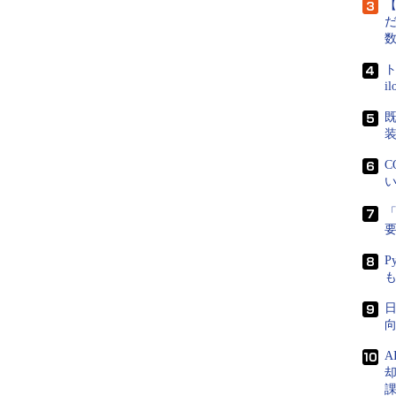
【
だ
ト
i
既
C
い
「
P
日
向
A