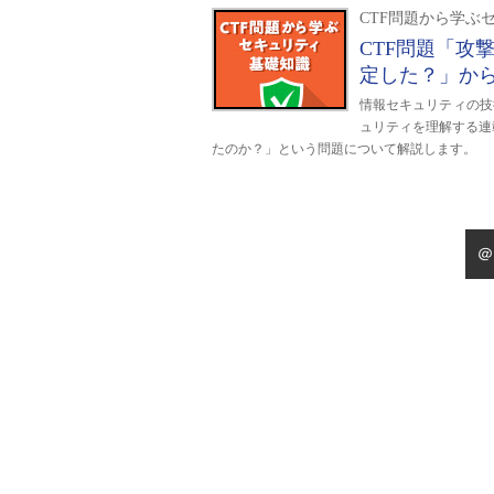
CTF問題から学ぶ
CTF問題「攻
定した？」か
情報セキュリティの技
ュリティを理解する連
たのか？」という問題について解説します。
＠