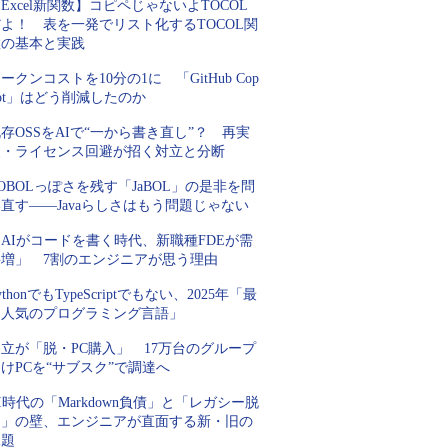
Excel新関数】コピペじゃないよTOCOL
よ！ 表を一発でリスト化するTOCOL関
数の基本と実践
ークンコストを10分の1に 「GitHub Cop
lot」はどう削減したのか
存OSSをAIで“一から書き直し”？ 再実
装・ライセンス回避が招く対立と分断
OBOLっぽさを残す「JaBOL」の是非を問
直す――Javaらしさはもう問題じゃない
AIがコードを書く時代、新職種FDEが需
要増」 7割のエンジニアが思う理由
ythonでもTypeScriptでもない、2025年「最
も人気のプログラミング言語」
立が「脱・PC購入」 17万台のグループ
けPCを“サブスク”で調達へ
I時代の「Markdown負債」と「レガシー脱
却」の壁、エンジニアが直面する新・旧の
課題