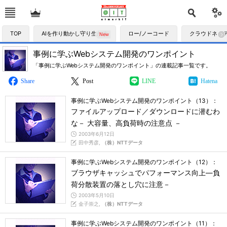
TOP
AIを作り動かし守り生かす
ロー/ノーコード
クラウドネイ
事例に学ぶWebシステム開発のワンポイント
「事例に学ぶWebシステム開発のワンポイント」の連載記事一覧です。
Share
Post
LINE
Hatena
事例に学ぶWebシステム開発のワンポイント（13）：
ファイルアップロード／ダウンロードに潜むわ
な－ 大容量、高負荷時の注意点 －
2003年6月12日
田中秀彦,
（株）NTTデータ
事例に学ぶWebシステム開発のワンポイント（12）：
ブラウザキャッシュでパフォーマンス向上―負
荷分散装置の落とし穴に注意－
2003年5月10日
金子崇之,
（株）NTTデータ
事例に学ぶWebシステム開発のワンポイント（11）：