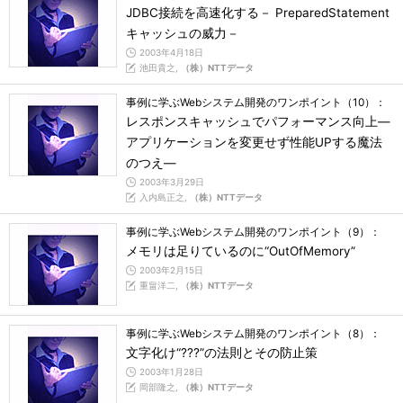
JDBC接続を高速化する－ PreparedStatement
キャッシュの威力－
2003年4月18日
池田貴之,
（株）NTTデータ
事例に学ぶWebシステム開発のワンポイント（10）：
レスポンスキャッシュでパフォーマンス向上―
アプリケーションを変更せず性能UPする魔法
のつえ―
2003年3月29日
入内島正之,
（株）NTTデータ
事例に学ぶWebシステム開発のワンポイント（9）：
メモリは足りているのに“OutOfMemory”
2003年2月15日
重畠洋二,
（株）NTTデータ
事例に学ぶWebシステム開発のワンポイント（8）：
文字化け“???”の法則とその防止策
2003年1月28日
岡部隆之,
（株）NTTデータ