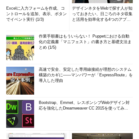
Excelに入力フォームを作成、コ
デザインネタをWebで探す人が知
ントロールを追加、表示、ボタン
っておきたい、日ごろのネタ収集
でイベント実行 (1/3)
と活用を効率化する4つのアプリ
(1/3)
作業手順書はもういらない！ Puppetにおける自動
化の定義書「マニフェスト」の書き方と基礎文法ま
とめ (1/5)
高速で安全、安定した専用線接続が理想のシステム
構築のカギに――マンパワーが「ExpressRoute」を
導入した理由
Bootstrap、Emmet、レスポンシブWebデザイン対
応を強化したDreamweaver CC 2015を使ってみ...