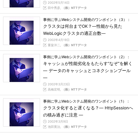
2002年5月14日
田中秀彦,
（株）NTTデータ
事例に学ぶWebシステム開発のワンポイント（3）：
クラスタは何台までOK？―性能から見た
WebLogicクラスタの適正台数―
2002年4月19日
重畠洋二,
（株）NTTデータ
事例に学ぶWebシステム開発のワンポイント（2）：
キャッシュが性能劣化をもたらす“なぞ”を解く
― データのキャッシュとコネクションプール
―
2002年3月23日
高橋宏明,
（株）NTTデータ
事例に学ぶWebシステム開発のワンポイント（1）：
クラスタ化すると遅くなる？― HttpSessionへ
の積み過ぎに注意 ―
2002年3月9日
池田寛治,
（株）NTTデータ