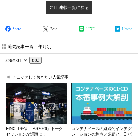
＠IT 連載一覧に戻る
Share
Post
LINE
Hatena
過去記事一覧 - 年月別
移動
チェックしておきたい人気記事
FINCHI主催「IVS2026」トーク
コンテナベースの継続的インテグ
セッションが話題に！
レーションの利点／課題と、CIパ