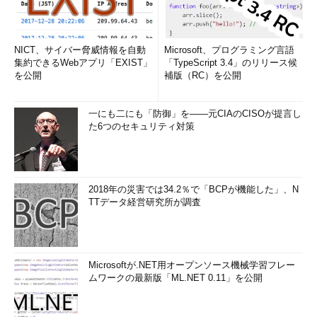
NICT、サイバー脅威情報を自動
Microsoft、プログラミング言語
集約できるWebアプリ「EXIST」
「TypeScript 3.4」のリリース候
を公開
補版（RC）を公開
一にも二にも「防御」を――元CIAのCISOが提言し
た6つのセキュリティ対策
2018年の災害では34.2％で「BCPが機能した」、N
TTデータ経営研究所が調査
Microsoftが.NET用オープンソース機械学習フレー
ムワークの最新版「ML.NET 0.11」を公開