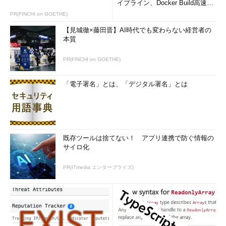
イプライン、Docker Build高速化
のコツ (1/2...
PR(FINCHI on GOETHE)
【見城徹×藤田晋】AI時代でも変わらない経営者の
本質
PR(FINCHI on GOETHE)
「電子署名」とは、「デジタル署名」とは
既存ツールは捨てない！ アプリ連携で防ぐ情報の
サイロ化
PR(ITmedia エンタープライズ)