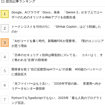
総合記事ランキング
Google、AIブラウザ「Disco」発表 「Gemini 3」がタブ上でユー
ザーのためのオリジナルWebアプリを自動生成
トークンコストを10分の1に 「GitHub Copilot」はどう削減した
のか
「AIがコードを書く時代、新職種FDEが需要増」 7割のエンジニア
が思う理由
「日本のセキュリティ信仰は構造的にズレてる」 コスパよく、す
ぐ救われる“左側”の防衛術
開発者を狙う“自己拡散型npmワーム”の全貌 400超のパッケージ
に感染拡大
「光ファイバーはもう古い」「2035年宇宙の旅」 実運用へ向か
うデータセンター新技術
PythonでもTypeScriptでもない、2025年「最も人気のプログラミ
ング言語」