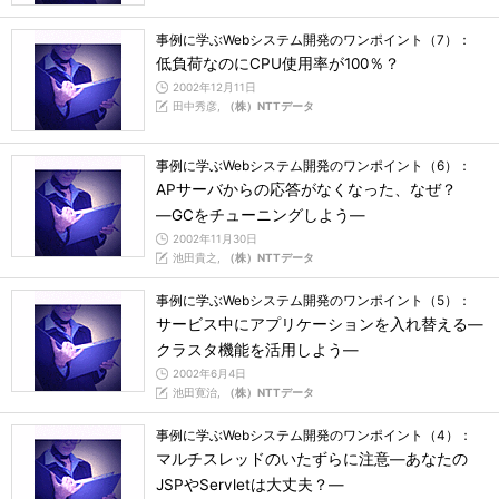
事例に学ぶWebシステム開発のワンポイント（7）：
低負荷なのにCPU使用率が100％？
2002年12月11日
田中秀彦,
（株）NTTデータ
事例に学ぶWebシステム開発のワンポイント（6）：
APサーバからの応答がなくなった、なぜ？
―GCをチューニングしよう―
2002年11月30日
池田貴之,
（株）NTTデータ
事例に学ぶWebシステム開発のワンポイント（5）：
サービス中にアプリケーションを入れ替える―
クラスタ機能を活用しよう―
2002年6月4日
池田寛治,
（株）NTTデータ
事例に学ぶWebシステム開発のワンポイント（4）：
マルチスレッドのいたずらに注意―あなたの
JSPやServletは大丈夫？―