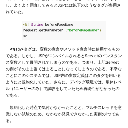
し、よくよく調査してみるとJSPには以下のようなタグが多用さ
れていた。
<%!
String
 beforePageName 
=
request
.
getParameter 
(
"beforePageName"
)
%>
<%! %>
タグは、変数の宣言やメソッド宣言時に使用するもの
である。しかし、JSPがコンパイルされるとServletのインスタン
ス変数として展開されてしまうのである。つまり、上記Servlet
の例がそのまま当てはまることになってしまうのである。不幸な
ことにこのシステムでは、JSP内の変数定義はこのタグを用いる
ようにと規約化していた。さらに、デバッグ環境では、単体レベ
ル（1ユーザーのみ）で試験をしていたため再現性がなかったの
である。
規約化した時点で気付かなかったことと、マルチスレッドを意
識しない試験のため、なかなか発見できなかった実例の1つであ
る。