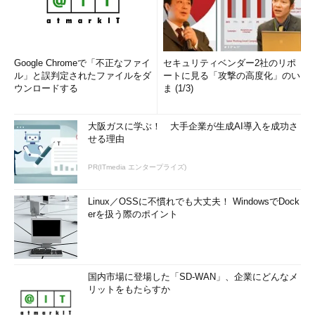
Google Chromeで「不正なファイ
セキュリティベンダー2社のリポ
ル」と誤判定されたファイルをダ
ートに見る「攻撃の高度化」のい
ウンロードする
ま (1/3)
大阪ガスに学ぶ！ 大手企業が生成AI導入を成功さ
せる理由
PR(ITmedia エンタープライズ)
Linux／OSSに不慣れでも大丈夫！ WindowsでDock
erを扱う際のポイント
国内市場に登場した「SD-WAN」、企業にどんなメ
リットをもたらすか