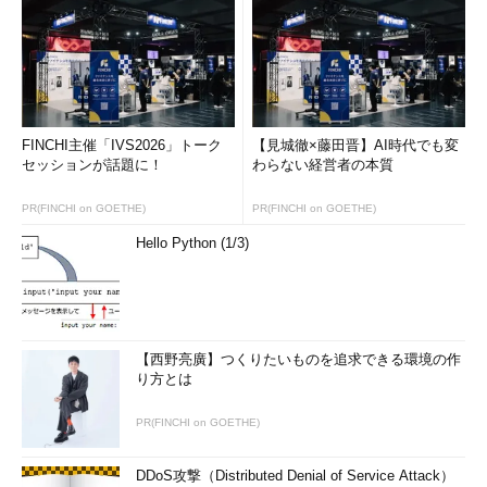
FINCHI主催「IVS2026」トーク
【見城徹×藤田晋】AI時代でも変
セッションが話題に！
わらない経営者の本質
PR(FINCHI on GOETHE)
PR(FINCHI on GOETHE)
Hello Python (1/3)
【西野亮廣】つくりたいものを追求できる環境の作
り方とは
PR(FINCHI on GOETHE)
DDoS攻撃（Distributed Denial of Service Attack）