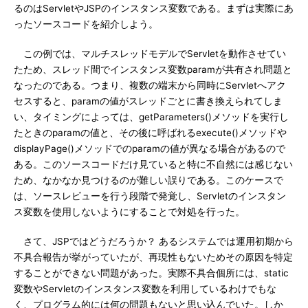
るのはServletやJSPのインスタンス変数である。まずは実際にあ
ったソースコードを紹介しよう。
この例では、マルチスレッドモデルでServletを動作させてい
たため、スレッド間でインスタンス変数paramが共有され問題と
なったのである。つまり、複数の端末から同時にServletへアク
セスすると、paramの値がスレッドごとに書き換えられてしま
い、タイミングによっては、getParameters()メソッドを実行し
たときのparamの値と、その後に呼ばれるexecute()メソッドや
displayPage()メソッドでのparamの値が異なる場合があるので
ある。このソースコードだけ見ていると特に不自然には感じない
ため、なかなか見つけるのが難しい誤りである。このケースで
は、ソースレビューを行う段階で発覚し、Servletのインスタン
ス変数を使用しないようにすることで対処を行った。
さて、JSPではどうだろうか？ あるシステムでは運用初期から
不具合報告が挙がっていたが、再現性もないためその原因を特定
することができない問題があった。実際不具合個所には、static
変数やServletのインスタンス変数を利用しているわけでもな
く、プログラム的には何の問題もないと思い込んでいた。しか