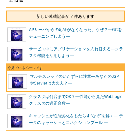
全 13 回
新しい連載記事が 7 件あります
APサーバからの応答がなくなった、なぜ？―GCを
チューニングしよう―
サービス中にアプリケーションを入れ替える―クラ
スタ機能を活用しよう―
マルチスレッドのいたずらに注意―あなたのJSP
やServletは大丈夫？―
クラスタは何台までOK？―性能から見たWebLogic
クラスタの適正台数―
キャッシュが性能劣化をもたらす“なぞ”を解く― デ
ータのキャッシュとコネクションプール ―