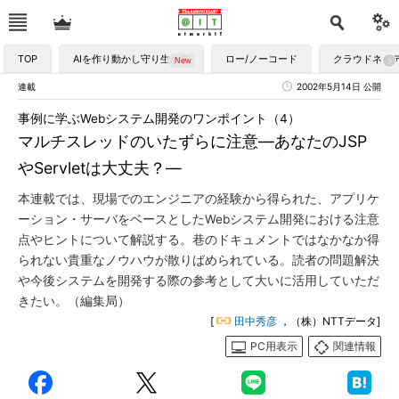
TOP
AIを作り動かし守り生かす
ロー/ノーコード
クラウドネイ
連載
2002年5月14日 公開
事例に学ぶWebシステム開発のワンポイント（4）
マルチスレッドのいたずらに注意―あなたのJSP
やServletは大丈夫？―
本連載では、現場でのエンジニアの経験から得られた、アプリケ
ーション・サーバをベースとしたWebシステム開発における注意
点やヒントについて解説する。巷のドキュメントではなかなか得
られない貴重なノウハウが散りばめられている。読者の問題解決
や今後システムを開発する際の参考として大いに活用していただ
きたい。（編集局）
[
田中秀彦
，（株）NTTデータ]
PC用表示
関連情報