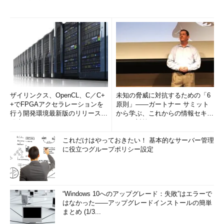
ザイリンクス、OpenCL、C／C+
未知の脅威に対抗するための「6
+でFPGAアクセラレーションを
原則」――ガートナー サミット
行う開発環境最新版のリリースを
から学ぶ、これからの情報セキュ
発表
リティ対策
これだけはやっておきたい！ 基本的なサーバー管理
に役立つグループポリシー設定
“Windows 10へのアップグレード：失敗”はエラーで
はなかった――アップグレードインストールの簡単
まとめ (1/3...