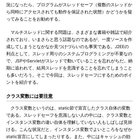
況になったら、プログラムがスレッドセーフ（複数のスレッドか
ら同時にアクセスされても動作を保証された状態）かどうかを疑
ってみることをお勧めする。
マルチスレッドに関する問題は、さまざまな書籍や雑誌で紹介
されており、いまさらと思う話題なのであるが、一度ソースを作
成してしまうとなかなか見つけづらいのも事実である。J2EEの
利点として、スレッド周りのシステムプログラミングが不要なの
で、JSPやServletがスレッドで動いていることを忘れがちだ。納
期に追われて、結局スレッドを意識することを忘れてしまうこと
も多いだろう。そこで今回は、スレッドセーフにするためのポイ
ントを紹介する。
クラス変数には要注意
クラス変数というのは、static節で宣言したクラス自体の変数
である。スレッドセーフを意識しない人の中には、クラス変数と
インスタンス変数の違い自体を理解していない人もしばしば見掛
ける。こんな状況だと、インスタンス変数でよいところをなぜか
static宣言にしてしまったりする。また、中にはキャッシュの効