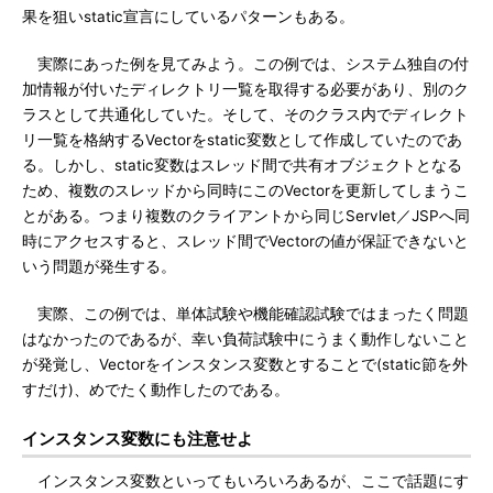
果を狙いstatic宣言にしているパターンもある。
実際にあった例を見てみよう。この例では、システム独自の付
加情報が付いたディレクトリ一覧を取得する必要があり、別のク
ラスとして共通化していた。そして、そのクラス内でディレクト
リ一覧を格納するVectorをstatic変数として作成していたのであ
る。しかし、static変数はスレッド間で共有オブジェクトとなる
ため、複数のスレッドから同時にこのVectorを更新してしまうこ
とがある。つまり複数のクライアントから同じServlet／JSPへ同
時にアクセスすると、スレッド間でVectorの値が保証できないと
いう問題が発生する。
実際、この例では、単体試験や機能確認試験ではまったく問題
はなかったのであるが、幸い負荷試験中にうまく動作しないこと
が発覚し、Vectorをインスタンス変数とすることで(static節を外
すだけ)、めでたく動作したのである。
インスタンス変数にも注意せよ
インスタンス変数といってもいろいろあるが、ここで話題にす