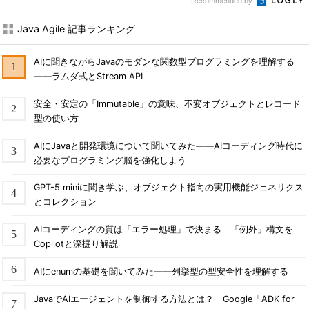
Recommended by
Java Agile 記事ランキング
AIに聞きながらJavaのモダンな関数型プログラミングを理解する
――ラムダ式とStream API
安全・安定の「Immutable」の意味、不変オブジェクトとレコード
型の使い方
AIにJavaと開発環境について聞いてみた――AIコーディング時代に
必要なプログラミング脳を強化しよう
GPT-5 miniに聞き学ぶ、オブジェクト指向の実用機能ジェネリクス
とコレクション
AIコーディングの質は「エラー処理」で決まる 「例外」構文を
Copilotと深掘り解説
AIにenumの基礎を聞いてみた――列挙型の型安全性を理解する
JavaでAIエージェントを制御する方法とは？ Google「ADK for