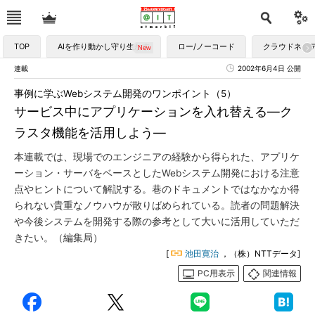
TOP
AIを作り動かし守り生かす
ロー/ノーコード
クラウドネイ
連載
2002年6月4日 公開
事例に学ぶWebシステム開発のワンポイント（5）
サービス中にアプリケーションを入れ替える―ク
ラスタ機能を活用しよう―
本連載では、現場でのエンジニアの経験から得られた、アプリケ
ーション・サーバをベースとしたWebシステム開発における注意
点やヒントについて解説する。巷のドキュメントではなかなか得
られない貴重なノウハウが散りばめられている。読者の問題解決
や今後システムを開発する際の参考として大いに活用していただ
きたい。（編集局）
[
池田寛治
，（株）NTTデータ]
PC用表示
関連情報