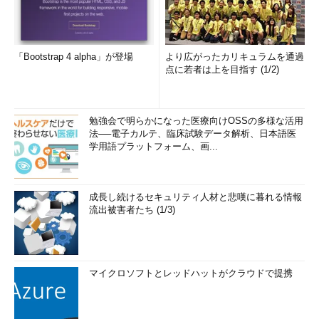
「Bootstrap 4 alpha」が登場
より広がったカリキュラムを通過
点に若者は上を目指す (1/2)
勉強会で明らかになった医療向けOSSの多様な活用
法──電子カルテ、臨床試験データ解析、日本語医
学用語プラットフォーム、画...
成長し続けるセキュリティ人材と悲嘆に暮れる情報
流出被害者たち (1/3)
マイクロソフトとレッドハットがクラウドで提携