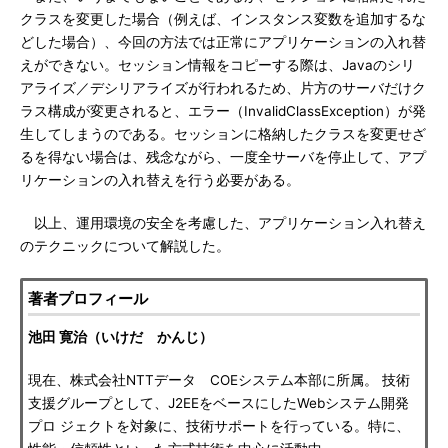
クラスを変更した場合（例えば、インスタンス変数を追加するな
どした場合）、今回の方法では正常にアプリケーションの入れ替
えができない。セッション情報をコピーする際は、Javaのシリ
アライズ／デシリアライズが行われるため、片方のサーバだけク
ラス構成が変更されると、エラー（InvalidClassException）が発
生してしまうのである。セッションに格納したクラスを変更せざ
るを得ない場合は、残念ながら、一度全サーバを停止して、アプ
リケーションの入れ替えを行う必要がある。
以上、運用環境の安全を考慮した、アプリケーション入れ替え
のテクニックについて解説した。
著者プロフィール
池田 寛治（いけだ かんじ）
現在、株式会社NTTデータ COEシステム本部に所属。 技術
支援グループとして、J2EEをベースにしたWebシステム開発
プロ ジェクトを対象に、技術サポートを行っている。特に、