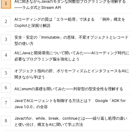
AIに聞きながらJavaのモダンな関数型プログラミングを理解する
――ラムダ式とStream API
AIコーディングの質は「エラー処理」で決まる 「例外」構文を
Copilotと深掘り解説
安全・安定の「Immutable」の意味、不変オブジェクトとレコード
型の使い方
AIにJavaと開発環境について聞いてみた――AIコーディング時代に
必要なプログラミング脳を強化しよう
オブジェクト指向の肝、ポリモーフィズムとインタフェースをAIに
聞きながら学ぼう
AIにenumの基礎を聞いてみた――列挙型の型安全性を理解する
JavaでAIエージェントを制御する方法とは？ Google「ADK for
Java 1.0.0」の全容
Javaのfor、while、break、continueとは――繰り返し処理の違い
と使い分け、構文をAIに聞いて学ぶ方法