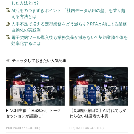
した方法とは?
AI活用のつまずきポイント 「社内データ活用の壁」を乗り越
える方法とは
人手不足で増える定型業務をどう減らす? RPAとAIによる業務
自動化の実践例
電子契約ツール導入後も業務負荷が減らない? 契約業務全体を
効率化するには
チェックしておきたい人気記事
FINCHI主催「IVS2026」トーク
【見城徹×藤田晋】AI時代でも変
セッションが話題に！
わらない経営者の本質
PR(FINCHI on GOETHE)
PR(FINCHI on GOETHE)