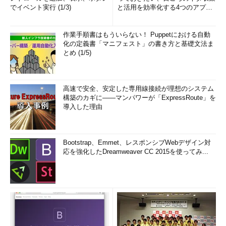
でイベント実行 (1/3)
と活用を効率化する4つのアプリ
(1/3)
作業手順書はもういらない！ Puppetにおける自動
化の定義書「マニフェスト」の書き方と基礎文法ま
とめ (1/5)
高速で安全、安定した専用線接続が理想のシステム
構築のカギに――マンパワーが「ExpressRoute」を
導入した理由
Bootstrap、Emmet、レスポンシブWebデザイン対
応を強化したDreamweaver CC 2015を使ってみ...