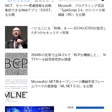
NICT、サイバー脅威情報を自動
Microsoft、プログラミング言語
集約できるWebアプリ「EXIST」
「TypeScript 3.4」のリリース候
を公開
補版（RC）を公開
一にも二にも「防御」を――元CIAのCISOが提言し
た6つのセキュリティ対策
2018年の災害では34.2％で「BCPが機能した」、N
TTデータ経営研究所が調査
Microsoftが.NET用オープンソース機械学習フレー
ムワークの最新版「ML.NET 0.11」を公開