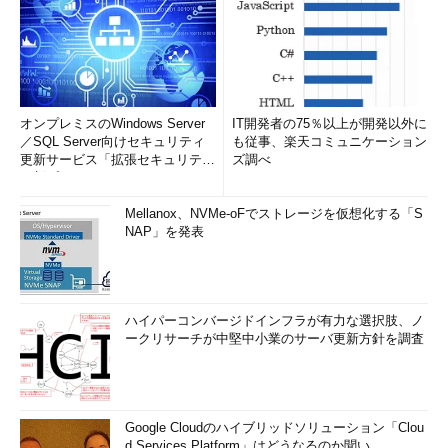
オンプレミスのWindows Server
IT開発者の75％以上が開発以外に
／SQL Server向けセキュリティ
も従事、楽天コミュニケーション
更新サービス「拡張セキュリティ
ズ調べ
更新プログ...
Mellanox、NVMe-oFでストレージを仮想化する「S
NAP」を発表
ハイパーコンバージドインフラが有力な選択肢、ノ
ークリサーチが中堅中小業のサーバ更新方針を調査
Google Cloudのハイブリッドソリューション「Clou
d Services Platform」はどうなるのか聞い...