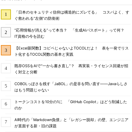
「日本のセキュリティ信仰は構造的にズレてる」 コスパよく、す
ぐ救われる“左側”の防衛術
“応用情報が消える”って本当？ 「生成AIパスポート」って何？
IT資格の今を読む
【Excel新関数】コピペじゃないよTOCOLだよ！ 表を一発でリス
ト化するTOCOL関数の基本と実践
既存OSSをAIで“一から書き直し”？ 再実装・ライセンス回避が招
く対立と分断
COBOLっぽさを残す「JaBOL」の是非を問い直す――Javaらしさ
はもう問題じゃない
トークンコストを10分の1に 「GitHub Copilot」はどう削減した
のか
AI時代の「Markdown負債」と「レガシー脱却」の壁、エンジニア
が直面する新・旧の課題