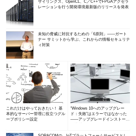
ザイリンクス、OpenCL、C／C++でFPGAアクセラ
レーションを行う開発環境最新版のリリースを発表
未知の脅威に対抗するための「6原則」――ガート
ナー サミットから学ぶ、これからの情報セキュリテ
ィ対策
これだけはやっておきたい！ 基
“Windows 10へのアップグレー
本的なサーバー管理に役立つグル
ド：失敗”はエラーではなかった
ープポリシー設定
――アップグレードインストール
の簡単まとめ (1/3...
SORACOMの、IoTプラットフォームサービスとし