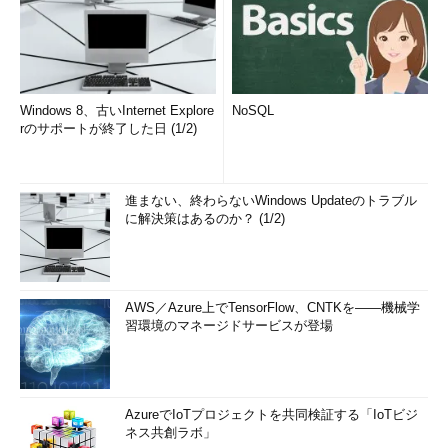
Windows 8、古いInternet Explore
NoSQL
rのサポートが終了した日 (1/2)
進まない、終わらないWindows Updateのトラブル
に解決策はあるのか？ (1/2)
AWS／Azure上でTensorFlow、CNTKを――機械学
習環境のマネージドサービスが登場
AzureでIoTプロジェクトを共同検証する「IoTビジ
ネス共創ラボ」