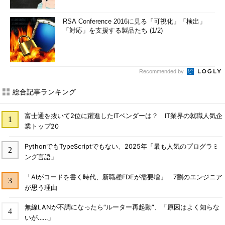
RSA Conference 2016に見る「可視化」「検出」
「対応」を支援する製品たち (1/2)
Recommended by
総合記事ランキング
富士通を抜いて2位に躍進したITベンダーは？ IT業界の就職人気企
業トップ20
PythonでもTypeScriptでもない、2025年「最も人気のプログラミ
ング言語」
「AIがコードを書く時代、新職種FDEが需要増」 7割のエンジニア
が思う理由
無線LANが不調になったら“ルーター再起動”、「原因はよく知らな
いが……」