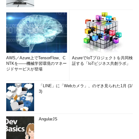
AWS／Azure上でTensorFlow、C
AzureでIoTプロジェクトを共同検
NTKを――機械学習環境のマネー
証する「IoTビジネス共創ラボ」
ジドサービスが登場
「LINE」に「Webカメラ」、のぞき見られた1月 (1/
3)
AngularJS