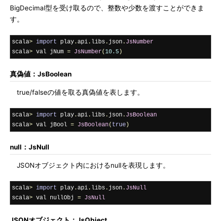
BigDecimal型を受け取るので、整数や少数を渡すことができま
す。
scala
>
import
 play
.
api
.
libs
.
json
.
JsNumber
scala
>
 val jNum 
=
JsNumber
(
10.5
)
真偽値：JsBoolean
true/falseの値を取る真偽値を表します。
scala
>
import
 play
.
api
.
libs
.
json
.
JsBoolean
scala
>
 val jBool 
=
JsBoolean
(
true
)
null：JsNull
JSONオブジェクト内におけるnullを表現します。
scala
>
import
 play
.
api
.
libs
.
json
.
JsNull
scala
>
 val nullObj 
=
JsNull
JSONオブジェクト：JsObject