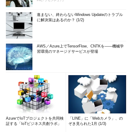
PR(アクセンチュア)
進まない、終わらないWindows Updateのトラブル
に解決策はあるのか？ (1/2)
AWS／Azure上でTensorFlow、CNTKを――機械学
習環境のマネージドサービスが登場
AzureでIoTプロジェクトを共同検
「LINE」に「Webカメラ」、の
証する「IoTビジネス共創ラボ」
ぞき見られた1月 (1/3)