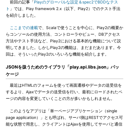
前回の記事「
Playのグローバルな設定＆spec2でBDDなテス
ト
」では、Play framework 2.x（以下、Play2）でのテスト手法
を紹介しました。
ここまでの連載
で、Scalaで使うことを中心に、Play2の概要か
らコンソールの使用方法、コントローラやビュー、DBアクセス
方法やテスト手法など、Play2における基本的な機能について説
明してきました。しかしPlay2の機能は、まだまだあります。今
回は、そういったPlay2のいろいろな機能を紹介します。
JSONを扱うためのライブラリ「play.api.libs.json」パッ
ケージ
最近はHTMLのフォームを使って画面遷移やデータの送受信を
するより、Ajaxでデータの送受信を行い、最初にロードされたペ
ージの内容を変更していくことの方が多いかもしれません。
このようなアプリは「単一ページアプリケーション（single
page application）」とも呼ばれ、サーバ側はRESTでアクセス可
能な状態で用意し、クライアントはAjaxを使用してサーバと通信