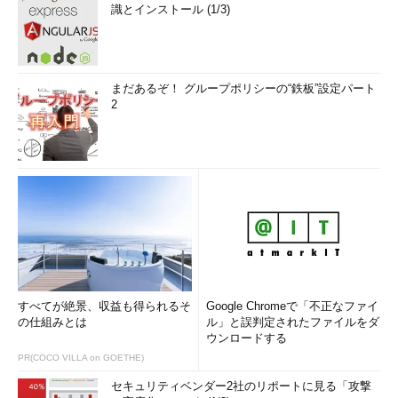
識とインストール (1/3)
まだあるぞ！ グループポリシーの“鉄板”設定パート
2
すべてが絶景、収益も得られるそ
Google Chromeで「不正なファイ
の仕組みとは
ル」と誤判定されたファイルをダ
ウンロードする
PR(COCO VILLA on GOETHE)
セキュリティベンダー2社のリポートに見る「攻撃