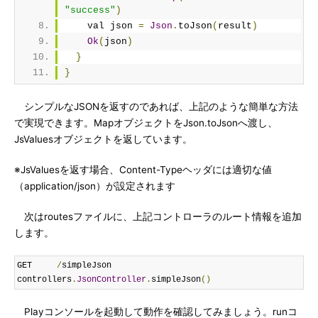
"success"
)
    val json 
=
Json
.
toJson
(
result
)
Ok
(
json
)
}
}
シンプルなJSONを返すのであれば、上記のような簡単な方法
で実現できます。MapオブジェクトをJson.toJsonへ渡し、
JsValuesオブジェクトを返しています。
※JsValuesを返す場合、Content-Typeヘッダには適切な値
（application/json）が設定されます
次はroutesファイルに、上記コントローラのルート情報を追加
します。
GET     
/
simpleJson       
controllers
.
JsonController
.
simpleJson
()
Playコンソールを起動して動作を確認してみましょう。runコ