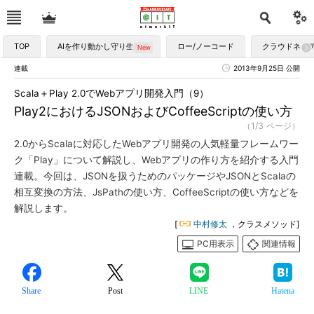
TOP
AIを作り動かし守り生かす
ロー/ノーコード
クラウドネイ
連載
2013年9月25日 公開
Scala＋Play 2.0でWebアプリ開発入門（9）
Play2におけるJSONおよびCoffeeScriptの使い方
（1/3 ページ）
2.0からScalaに対応したWebアプリ開発の人気軽量フレームワー
ク「Play」について解説し、Webアプリの作り方を紹介する入門
連載。今回は、JSONを扱うためのパッケージやJSONとScalaの
相互変換の方法、JsPathの使い方、CoffeeScriptの使い方などを
解説します。
[
中村修太
，クラスメソッド]
PC用表示
関連情報
Share
Post
LINE
Hatena