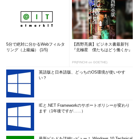
5分で絶対に分かるWebフィルタ
【西野亮廣】ビジネス書最新刊
リング（上級編） (1/5)
『北極星 僕たちはどう働くか』
PR(FINCHI on GOETHE)
英語版と日本語版、どっちのOS環境が使いやす
い？
IEと.NET Frameworkのサポートポリシーが変わり
ます（1年後ですが……）
最新ビルドを詳細レビュー！ Windows 10 Technical