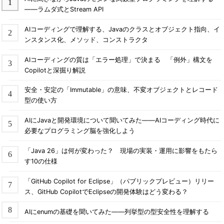
――ラムダ式とStream API
AIコーディングで理解する、Javaのクラスとオブジェクト指向、イ
ンスタンス化、メソッド、コンストラクタ
AIコーディングの質は「エラー処理」で決まる 「例外」構文を
Copilotと深掘り解説
安全・安定の「Immutable」の意味、不変オブジェクトとレコード
型の使い方
AIにJavaと開発環境について聞いてみた――AIコーディング時代に
必要なプログラミング脳を強化しよう
「Java 26」は何が変わった？ 現場の実装・運用に影響をもたら
す10の仕様
「GitHub Copilot for Eclipse」（パブリックプレビュー）リリー
ス、GitHub CopilotでEclipseの開発体験はどう変わる？
AIにenumの基礎を聞いてみた――列挙型の型安全性を理解する