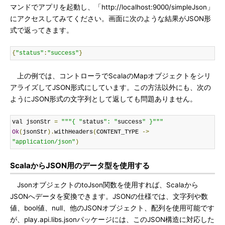
マンドでアプリを起動し、「http://localhost:9000/simpleJson」
にアクセスしてみてください。画面に次のような結果がJSON形
式で返ってきます。
{
"status"
:
"success"
}
上の例では、コントローラでScalaのMapオブジェクトをシリ
アライズしてJSON形式にしています。この方法以外にも、次の
ようにJSON形式の文字列として返しても問題ありません。
val jsonStr 
=
"""{ "
status
": "
success
" }"""
Ok
(
jsonStr
).
withHeaders
(
CONTENT_TYPE 
->
"application/json"
)
ScalaからJSON用のデータ型を使用する
JsonオブジェクトのtoJson関数を使用すれば、Scalaから
JSONへデータを変換できます。JSONの仕様では、文字列や数
値、bool値、null、他のJSONオブジェクト、配列を使用可能です
が、play.api.libs.jsonパッケージには、このJSON構造に対応した