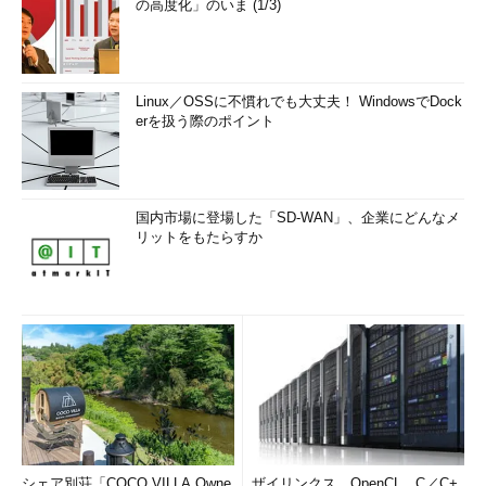
の高度化」のいま (1/3)
Linux／OSSに不慣れでも大丈夫！ WindowsでDock
erを扱う際のポイント
国内市場に登場した「SD-WAN」、企業にどんなメ
リットをもたらすか
シェア別荘「COCO VILLA Owne
ザイリンクス、OpenCL、C／C+