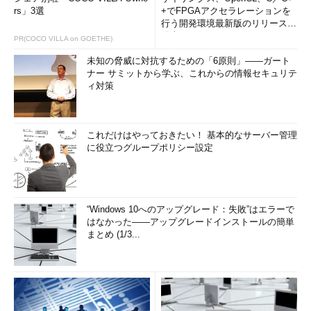
rs」3選
+でFPGAアクセラレーションを
行う開発環境最新版のリリースを
発表
PR(COCO VILLA on GOETHE)
未知の脅威に対抗するための「6原則」――ガート
ナー サミットから学ぶ、これからの情報セキュリテ
ィ対策
これだけはやっておきたい！ 基本的なサーバー管理
に役立つグループポリシー設定
“Windows 10へのアップグレード：失敗”はエラーで
はなかった――アップグレードインストールの簡単
まとめ (1/3...