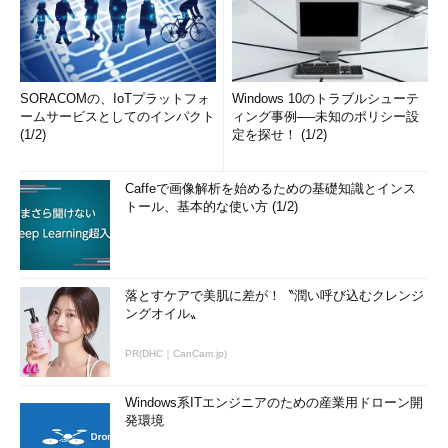
SORACOMの、IoTプラットフォ
Windows 10のトラブルシューテ
ームサービスとしてのインパクト
ィング事例──未知のポリシー設
(1/2)
定を探せ！ (1/2)
Caffeで画像解析を始めるための基礎知識とインス
トール、基本的な使い方 (1/2)
落とすケアで美肌に差が！〝潤い呼び込むクレンジ
ングオイル〟
PR(DHC｜CanCam.jp)
Windows系ITエンジニアのための産業用ドローン開
発環境