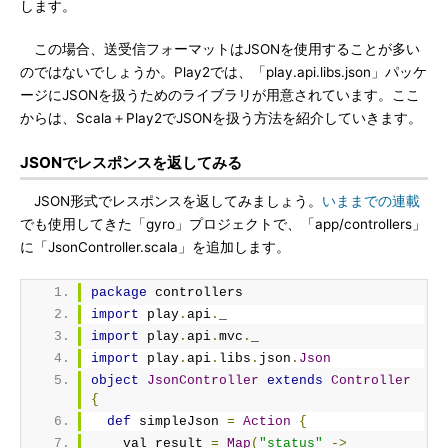
します。
この場合、送受信フォーマットはJSONを使用することが多い
のではないでしょうか。Play2では、「play.api.libs.json」パッケ
ージにJSONを扱うためのライブラリが用意されています。ここ
からは、Scala＋Play2でJSONを扱う方法を紹介していきます。
JSONでレスポンスを返してみる
JSON形式でレスポンスを返してみましょう。
いままでの連載
でも使用してきた「gyro」プロジェクトで、「app/controllers」
に「JsonController.scala」を追加します。
package
 controllers
import
 play
.
api
.
_
import
 play
.
api
.
mvc
.
_
import
 play
.
api
.
libs
.
json
.
Json
object
JsonController
extends
Controller
{
def
 simpleJson 
=
Action
{
    val result 
=
Map
(
"status"
->