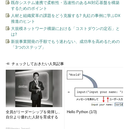
既存システム連携で柔軟性・迅速性のあるAI対応基盤を構築
するためのポイント
人材と組織変革の課題をどう克服する? 丸紅の事例に学ぶDX
推進のヒント
大規模ネットワーク構築における「コストダウンの定石」と
は?
新規事業開発の手順でもう迷わない、成功率を高めるための
「3つのステップ」
チェックしておきたい人気記事
全員がリーダーシップを発揮し、
Hello Python (1/3)
自分より優れた人財を育成する
PR(dentsu Japan)