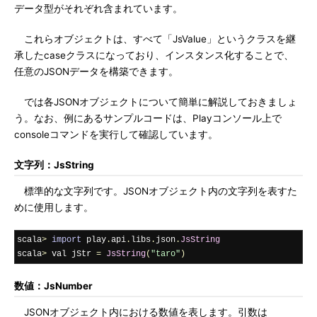
データ型がそれぞれ含まれています。
これらオブジェクトは、すべて「JsValue」というクラスを継
承したcaseクラスになっており、インスタンス化することで、
任意のJSONデータを構築できます。
では各JSONオブジェクトについて簡単に解説しておきましょ
う。なお、例にあるサンプルコードは、Playコンソール上で
consoleコマンドを実行して確認しています。
文字列：JsString
標準的な文字列です。JSONオブジェクト内の文字列を表すた
めに使用します。
scala
>
import
 play
.
api
.
libs
.
json
.
JsString
scala
>
 val jStr 
=
JsString
(
"taro"
)
数値：JsNumber
JSONオブジェクト内における数値を表します。引数は