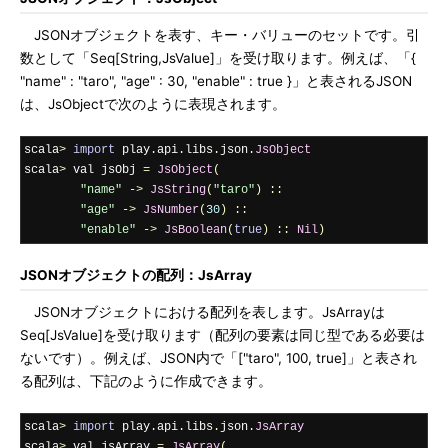
JSONオブジェクトを表す、キー・バリューのセットです。引
数として「Seq[String,JsValue]」を受け取ります。例えば、「{
"name" : "taro", "age" : 30, "enable" : true }」と表されるJSON
は、JsObjectで次のように表現されます。
scala
>
import
 play
.
api
.
libs
.
json
.
JsObject
scala
>
 val jsObj 
=
JsObject
(
"name"
->
JsString
(
"taro"
)
::
"age"
->
JsNumber
(
30
)
::
"enable"
->
JsBoolean
(
true
)
::
Nil
)
JSONオブジェクトの配列：JsArray
JSONオブジェクトにおける配列を表します。JsArrayは
Seq[JsValue]を受け取ります（配列の要素は同じ型である必要は
ないです）。例えば、JSON内で「["taro", 100, true]」と表され
る配列は、下記のように作成できます。
scala
>
import
 play
.
api
.
libs
.
json
.
JsArray
scala
>
 val jsArray 
=
JsArray
(