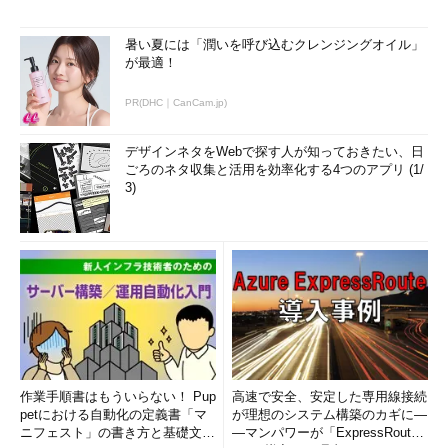
暑い夏には「潤いを呼び込むクレンジングオイル」
が最適！
PR(DHC｜CanCam.jp)
デザインネタをWebで探す人が知っておきたい、日
ごろのネタ収集と活用を効率化する4つのアプリ (1/
3)
作業手順書はもういらない！ Pup
高速で安全、安定した専用線接続
petにおける自動化の定義書「マ
が理想のシステム構築のカギに―
ニフェスト」の書き方と基礎文法
―マンパワーが「ExpressRout