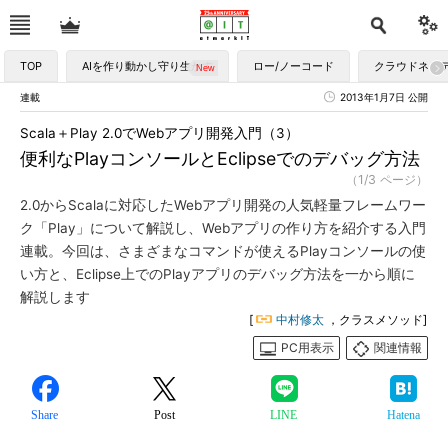
TOP
AIを作り動かし守り生かす
ロー/ノーコード
クラウドネイ
連載
2013年1月7日 公開
Scala＋Play 2.0でWebアプリ開発入門（3）
便利なPlayコンソールとEclipseでのデバッグ方法
（1/3 ページ）
2.0からScalaに対応したWebアプリ開発の人気軽量フレームワー
ク「Play」について解説し、Webアプリの作り方を紹介する入門
連載。今回は、さまざまなコマンドが使えるPlayコンソールの使
い方と、Eclipse上でのPlayアプリのデバッグ方法を一から順に
解説します
[
中村修太
，クラスメソッド]
PC用表示
関連情報
Share
Post
LINE
Hatena