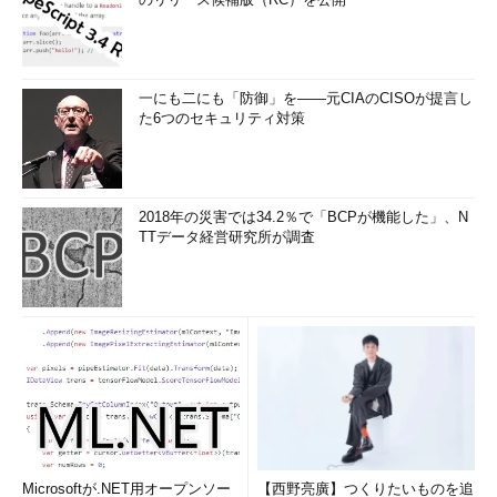
していなくても任意のタイミングでコンパイル可能です。
【4】test／test-only
一にも二にも「防御」を――元CIAのCISOが提言し
「test」ディレクトリ以下においてあるすべてのテストクラス
た6つのセキュリティ対策
を実行します。現在のgyroプロジェクトではテストクラスがない
ので実行はされませんが、テストクラスがある場合、テストが実
行されて結果がコンソールに出力されます。
2018年の災害では34.2％で「BCPが機能した」、N
TTデータ経営研究所が調査
[
gyro
]
[
info
]
No
 tests to run 
for
 test
:
[
success
]
Total
 time
:
0
 s
,
 completed 
2012
/
12
/
09
17
:
41
:
10
また、「test-only」コマンドを使った場合、引数としてテスト
クラス名を指定すればそのテストだけが実行されます。
【5】eclipsify／idea／netbeans
このコマンドも本連載で何度か使ってきました。playプロジェ
クトをEclipseプロジェクト化します。「with-source」オプショ
Microsoftが.NET用オープンソー
【西野亮廣】つくりたいものを追