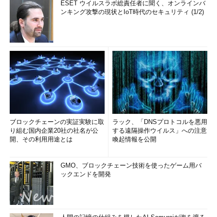
ESET ウイルスラボ総責任者に聞く、オンラインバ
ンキング攻撃の現状とIoT時代のセキュリティ (1/2)
ブロックチェーンの実証実験に取
ラック、「DNSプロトコルを悪用
り組む国内企業20社の社名が公
する遠隔操作ウイルス」への注意
開、その利用用途とは
喚起情報を公開
GMO、ブロックチェーン技術を使ったゲーム用バ
ックエンドを開発