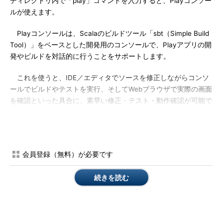
ディレクトリ内で「play」コマンドを入力すると、Playコンソー
ルが使えます。
Playコンソールは、Scalaのビルドツール「sbt（Simple Build
Tool）」をベースとした開発用のコンソールで、Playアプリの開
発やビルドを対話的に行うことをサポートします。
これを使うと、IDE／エディタでソースを修正しながらコンソ
ールでビルドやテストを実行、そしてWebブラウザで実際の画面
を確認といった具合に、素早い修正・テスト・動作確認が可能で
す。
Playコンソールを動かしてみる
ではgyroディレクトリ内でPlayコンソールを起動してみましょ
会員登録（無料）が必要です
う。
続きを読む
%
%
[
info
]
Loading
 project definition 
from
/
path
/
your
/
gyro
/