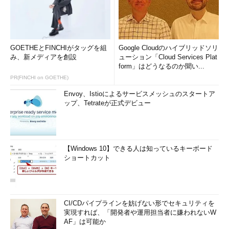
【8】update
依存ライブラリの更新をチェックし、必要に応じてライブラリ
のダウンロード、設定を行います。Build.scalaで依存ライブラリ
GOETHEとFINCHIがタッグを組
Google Cloudのハイブリッドソリ
を追加／変更した場合、このコマンドを実行して依存関係の更新
み、新メディアを創設
ューション「Cloud Services Plat
を行ってください。
form」はどうなるのか聞い...
PR(FINCHI on GOETHE)
Playコンソールの「履歴コマンド」
Envoy、Istioによるサービスメッシュのスタートア
ップ、Tetrateが正式デビュー
【Windows 10】できる人は知っているキーボード
ショートカット
CI/CDパイプラインを妨げない形でセキュリティを
実現すれば、「開発者や運用担当者に嫌われないW
AF」は可能か