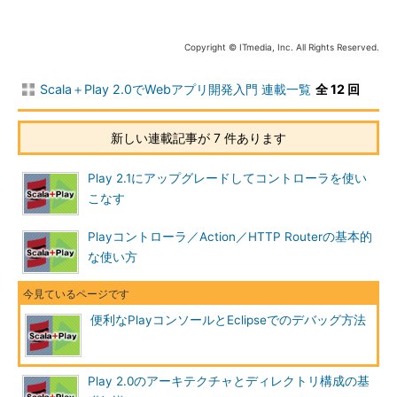
[
info
]
Set
 current project to gyro 
(
in
 build 
file
:
/path/
your
/
gyro
)
       _            _ 

Copyright © ITmedia, Inc. All Rights Reserved.
 _ __ 
|
|
 __ _ _  _
|
|
|
'_ \| |/ _'
|
||
|
_
|
Scala＋Play 2.0でWebアプリ開発入門 連載一覧
全 12 回
|
  __
/|
_
|
\____
|
\__ 
(
_
)
|
_
|
|
__
/
新しい連載記事が 7 件あります
play
!
2.0
.
4
,
 http
:
//www.playframework.org
>
Type
"help play"
or
"license"
for
 more information
.
Play 2.1にアップグレードしてコントローラを使い
>
Type
"exit"
or
use
Ctrl
+
D to leave 
this
 console
.
こなす
[
gyro
]
 $ 
Playコンソールの起動
Playコントローラ／Action／HTTP Routerの基本的
な使い方
この状態で「exit」と入力するか［Control］＋［D］キーを入
力すると、Playコンソールを停止できます。また、「run」コマ
ンドを使ってPlayアプリを実行している場合、［Control］＋
便利なPlayコンソールとEclipseでのデバッグ方法
［D］キーを入力するとアプリを停止してPlayコンソールに戻る
ことができます。
Play 2.0のアーキテクチャとディレクトリ構成の基
Playコンソールではいろいろなコマンドが使えます。連載第1