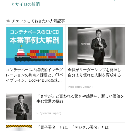
とサイロの解消
め、下記のようにScalaテンプレートを呼び出し、ビューも確認
できます。
チェックしておきたい人気記事
scala
>
 views
.
html
.
index
.
render
(
"Hello Play from play 
console"
)
res2
:
 play
.
api
.
templates
.
Html
=
<!
DOCTYPE html
>
：
：
</
html
>
コンテナベースの継続的インテグ
全員がリーダーシップを発揮し、
サーバを起動していないにもかかわらず、ビューの動作が確認
レーションの利点／課題と、CIパ
自分より優れた人財を育成する
できました。サーバ上でアプリを動かさなくても、Playアプリの
イプライン、Docker Build高速化
のコツ (1/2...
ビュー部分をテストすることも可能です。
PR(dentsu Japan)
「さすが」と言われる驚きや感動を。新しい価値を
Playコンソールでよく使うコマンド8選
生む電通の挑戦
Playコンソールでよく使うコマンドを紹介します。
PR(dentsu Japan)
【1】run
「電子署名」とは、「デジタル署名」とは