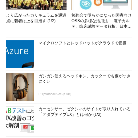
より広がったカリキュラムを通過
勉強会で明らかになった医療向け
点に若者は上を目指す (1/2)
OSSの多様な活用法──電子カル
テ、臨床試験データ解析、日本語
医学用語プラットフォーム、画...
マイクロソフトとレッドハットがクラウドで提携
ガシガシ使えるヘッドホン。カッターでも傷がつき
にくい
PR(Marshall Group AB)
カーセンサー、ゼクシィのサイトが取り入れている
「アダプティブUX」とは何か (1/2)