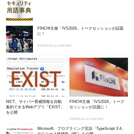
Playアプリを起動します。なお、通常のコンソールから起動し
たい場合は下記のように「play run」と入力します。
%
 play run
FINCHI主催「IVS2026」トークセッションが話題
playコンソールでなく、通常のコンソールからPlayアプリを起動する
に！
アプリケーションを停止するときは［Control］＋［D］キーを
PR(FINCHI on GOETHE)
入力してください。
【2】start
このコマンドもPlayアプリを起動するコマンドですが、
「run」とは違いバックグラウンドで起動します。こちらも
「play start」と通常のコンソールから入力すれば直接使えま
す。
NICT、サイバー脅威情報を自動
FINCHI主催「IVS2026」トーク
集約できるWebアプリ「EXIST」
セッションが話題に！
【3】compile
を公開
ソースファイルのコンパイルを行います。playはソースファイ
PR(FINCHI on GOETHE)
ルの修正後にアクセスするとその時点で再コンパイルが実行され
Microsoft、プログラミング言語「TypeScript 3.4」
るので、あまり使うことはないかもしれませんが、サーバが起動
のリリース候補版（RC）を公開