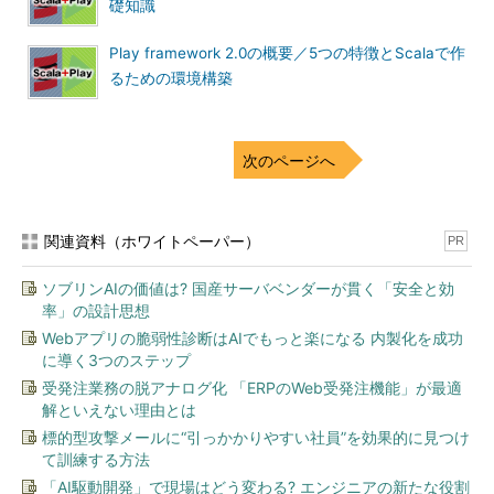
礎知識
回や第2回で、「run」「test」コマンドを使いました。これ以外
にもいろいろなコマンドがあります。
Play framework 2.0の概要／5つの特徴とScalaで作
るための環境構築
例えば、アプリの起動でなくコンパイルを実行するためには下
記の「compile」コマンドを実行します（※［tab］キーで補完も
可能です）。
次のページへ
[
gyro
]
 $ compile
「compile」コマンド
関連資料（ホワイトペーパー）
PR
「console」コマンドを使えば、PlayコンソールからScalaの
REPLを使い、Playアプリのコードを動かせます。
ソブリンAIの価値は? 国産サーバベンダーが貫く「安全と効
率」の設計思想
[
gyro
]
 $ console

Webアプリの脆弱性診断はAIでもっと楽になる 内製化を成功
scala 
>
に導く3つのステップ
「console」コマンド
受発注業務の脱アナログ化 「ERPのWeb受発注機能」が最適
解といえない理由とは
通常のREPLと違い、Play関連のクラスパスと自分のアプリの
標的型攻撃メールに“引っかかりやすい社員”を効果的に見つけ
クラスパスが設定された状態になります（「:cp」コマンドを実
て訓練する方法
行すると、設定されているクラスパスが表示されます）。そのた
「AI駆動開発」で現場はどう変わる? エンジニアの新たな役割