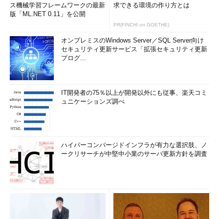
ンをtrueにすれば、playのソースも併せて設定されます。
ス機械学習フレームワークの最新
求できる環境の作り方とは
版「ML.NET 0.11」を公開
[
gyro
]
 $ eclipsify 
with
-
source
=
true
PR(FINCHI on GOETHE)
[
info
]
About
 to create 
Eclipse
 project files 
for
 your 
オンプレミスのWindows Server／SQL Server向け
project
(
s
).
セキュリティ更新サービス「拡張セキュリティ更新
[
info
]
Successfully
 created 
Eclipse
 project files 
for
プログ...
project
(
s
):
ちなみに、IntelliJを使う場合は、「idea」コマンド、
IT開発者の75％以上が開発以外にも従事、楽天コミ
NetBeansを使う場合は「netbeans」コマンドを使えば、Playア
ュニケーションズ調べ
プリを各IDEで開発可能になります。
【6】clean
ハイパーコンバージドインフラが有力な選択肢、ノ
ビルド時に作成されたソースやタスクキャッシュ、クラスファ
ークリサーチが中堅中小業のサーバ更新方針を調査
イルなどを削除します。
【7】reload
Build.scalaやplugins.sbtを修正してプロジェクトの設定を変更
した場合、設定を読み込み直します。