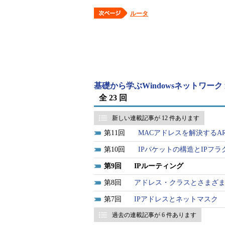
ルータ
基礎から学ぶWindowsネットワーク
全 23 回
新しい連載記事が 12 件あります
11
MACアドレスを解決するA
10
IPパケットの構造とIPフ
9
IPルーティング
8
アドレス・クラスとさまざま
7
IPアドレスとネットマスク
過去の連載記事が 6 件あります