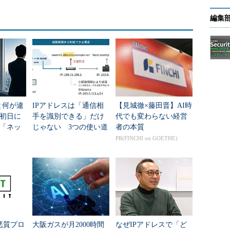
編集
iと何が違
IPアドレスは「通信相
【見城徹×藤田晋】AI時
初日に
手を識別できる」だけ
代でも変わらない経営
「ネッ
じゃない 3つの使い道
者の本質
の全体
と「IPv4枯渇後」の価
PR(FINCHI on GOETHE)
値
、悪質プロ
大阪ガスが月2000時間
なぜIPアドレスで「ど