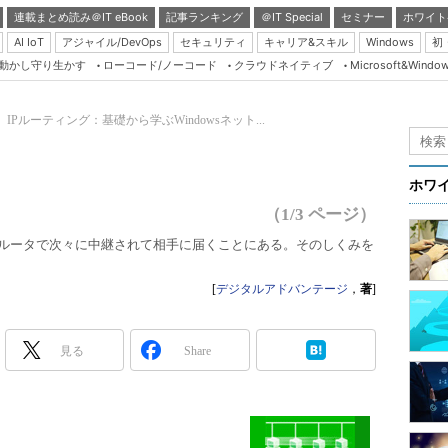
連載まとめ読み＠IT eBook
記事ランキング
＠IT Special
セミナー
ホワイト
AI IoT
アジャイル/DevOps
セキュリティ
キャリア&スキル
Windows
初
り動かし守り生かす
ローコード/ノーコード
クラウドネイティブ
Microsoft&Windo
Server & Storage
HTML5 + UX
 IPルーティング：基礎から学ぶWindowsネット...
Smart & Social
Coding Edge
ホワ
Java Agile
（1/3 ページ）
Database Expert
ットがルータで次々に中継されて相手に届くことにある。そのしくみを
Linux ＆ OSS
[
デジタルアドバンテージ
，
著
]
Master of IP Networ
Security & Trust
見る
Share
Test & Tools
Insider.NET
ブログ