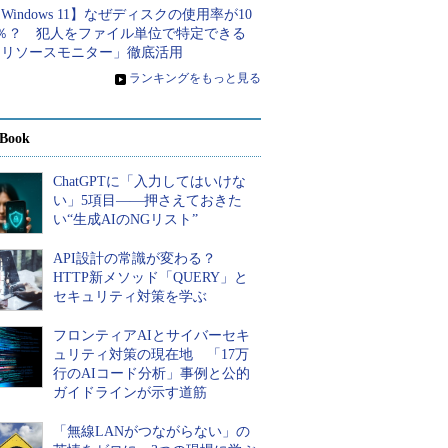
Windows 11】なぜディスクの使用率が10
0％？ 犯人をファイル単位で特定できる
「リソースモニター」徹底活用
»
ランキングをもっと見る
Book
ChatGPTに「入力してはいけな
い」5項目――押さえておきた
い“生成AIのNGリスト”
API設計の常識が変わる？
HTTP新メソッド「QUERY」と
セキュリティ対策を学ぶ
フロンティアAIとサイバーセキ
ュリティ対策の現在地 「17万
行のAIコード分析」事例と公的
ガイドラインが示す道筋
「無線LANがつながらない」の