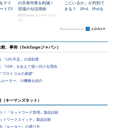
」をテイ
の共有作業を削減！
こにいるか」が判別で
ートTV
現場のAI活用術
きる？ IPv4、IPv6を
をボット
網羅するデータベース
PR(ITmedia エンタープライ
ズ)
の正体
Recommended by
較（キーマンズネット）
う！『ネットワーク管理』製品比較
ットワークスイッチ』製品比較
る『ルーター』の選び方