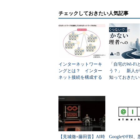
チェックしておきたい人気記事
インターネットワーキ
「自宅のWi-F
ングとは？ インター
う？」 新人が
ネット接続を構成する
知っておきたい
要素も分かりやすく解
トワーク管理」
説
像と4つの心得
【見城徹×藤田晋】AI時
GoogleやFBI