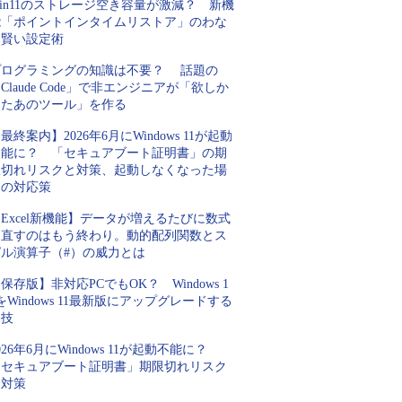
in11のストレージ空き容量が激減？ 新機
能「ポイントインタイムリストア」のわな
と賢い設定術
プログラミングの知識は不要？ 話題の
Claude Code」で非エンジニアが「欲しか
ったあのツール」を作る
最終案内】2026年6月にWindows 11が起動
不能に？ 「セキュアブート証明書」の期
限切れリスクと対策、起動しなくなった場
合の対応策
Excel新機能】データが増えるたびに数式
を直すのはもう終わり。動的配列関数とス
ピル演算子（#）の威力とは
保存版】非対応PCでもOK？ Windows 1
をWindows 11最新版にアップグレードする
裏技
026年6月にWindows 11が起動不能に？
「セキュアブート証明書」期限切れリスク
と対策