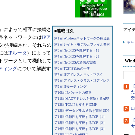
タ」によって相互に接続さ
アイ
■連載目次
各ネットワークには
IPア
第1回 Windowsネットワークの舞台裏
キャ
タが接続され、それらの
第2回 レイヤ・モデルとファイル共有
第3回 NetBIOSを理解する（1）
には
IPルータ
）によって
第4回 NetBIOSを理解する（2）
トワークとして機能して
Wind
第5回 NetBIOSの通信の実際
ーティング
について解説す
第6回 TCP/IP始めの一歩
第7回 IPアドレスとネットマスク
第8回 アドレス・クラスとIPアドレス
【
第9回 IPルーティング
だ
第10回 IPパケットの構造
第11回 MACアドレスを解決するARP
第12回 TCP/IPを支えるICMP
E
第13回 データグラム通信を実現 UDP
第14回 信頼性を実現するTCP（1）
【
第15回 信頼性を実現するTCP（2）
第16回 信頼性を実現するTCP（3）
第17回 LLCとNetBEUI