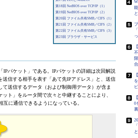
W
第18回 NetBIOS over TCP/IP（1）
第19回 NetBIOS over TCP/IP（2）
第20回 ファイル共有SMB／CIFS（1）
第21回 ファイル共有SMB／CIFS（2）
「
第22回 ファイル共有SMB／CIFS（3）
第23回 ブラウザ・サービス
【
「IPパケット」である。IPパケットの詳細は次回解説
【
を送信する相手を表す「あて先IPアドレス」と、送信
そして送信するデータ（および制御用データ）が含ま
Pパケット」をルータ間で次々と中継することにより、
【
相互に通信できるようになっている。
0
2