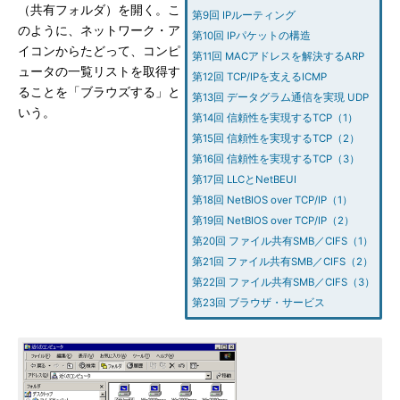
（共有フォルダ）を開く。こ
第9回 IPルーティング
のように、ネットワーク・ア
第10回 IPパケットの構造
イコンからたどって、コンピ
第11回 MACアドレスを解決するARP
ュータの一覧リストを取得す
第12回 TCP/IPを支えるICMP
ることを「ブラウズする」と
第13回 データグラム通信を実現 UDP
いう。
第14回 信頼性を実現するTCP（1）
第15回 信頼性を実現するTCP（2）
第16回 信頼性を実現するTCP（3）
第17回 LLCとNetBEUI
第18回 NetBIOS over TCP/IP（1）
第19回 NetBIOS over TCP/IP（2）
第20回 ファイル共有SMB／CIFS（1）
第21回 ファイル共有SMB／CIFS（2）
第22回 ファイル共有SMB／CIFS（3）
第23回 ブラウザ・サービス