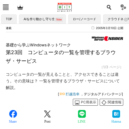
TOP
AIを作り動かし守り生かす
ロー/ノーコード
クラウドネイ
連載
2005年3月10日 公開
基礎から学ぶWindowsネットワーク
第23回 コンピュータの一覧を管理するブラウ
ザ・サービス
（1/3 ページ）
コンピュータの一覧が見えることと、アクセスできることは違
う。その意味は？ 一覧を管理するブラウザ・サービスについて
解説。
[
打越浩幸
，デジタルアドバンテージ]
PC用表示
関連情報
Share
Post
LINE
Hatena