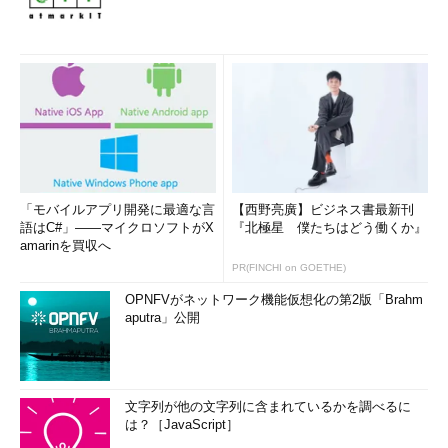
「モバイルアプリ開発に最適な言
【西野亮廣】ビジネス書最新刊
語はC#」――マイクロソフトがX
『北極星 僕たちはどう働くか』
amarinを買収へ
PR(FINCHI on GOETHE)
OPNFVがネットワーク機能仮想化の第2版「Brahm
aputra」公開
文字列が他の文字列に含まれているかを調べるに
は？［JavaScript］