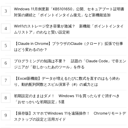
Windows 11月例更新「KB5101650」公開、セキュアブート証明書
対策の継続と「ポイントインタイム復元」など新機能追加
Win11のストレージ空き容量が激減？ 新機能「ポイントインタイ
ムリストア」のわなと賢い設定術
【Claude in Chrome】ブラウザのClaude（クロード）拡張で仕事
はどう変わるのか？
プログラミングの知識は不要？ 話題の「Claude Code」で非エン
ジニアが「欲しかったあのツール」を作る
【Excel新機能】データが増えるたびに数式を直すのはもう終わ
り。動的配列関数とスピル演算子（#）の威力とは
初期設定のままはダメ！ Windows 11を買ったらすぐ消すべき
「おせっかいな初期設定」5選
【保存版】スマホでWindows 11を遠隔操作！ Chromeリモートデ
スクトップの設定と活用ガイド