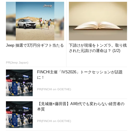
Jeep 抽選で3万円分ギフト当たる
下請けが現場をトンズラ。取り残
された元請けの運命は？ (1/2)
PR(Jeep Japan)
FINCHI主催「IVS2026」トークセッションが話題
に！
PR(FINCHI on GOETHE)
【見城徹×藤田晋】AI時代でも変わらない経営者の
本質
PR(FINCHI on GOETHE)