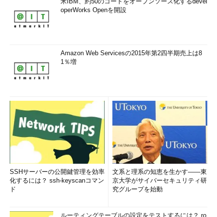
米IBM、約50のコードをオープンソース化するdevel
operWorks Openを開設
Amazon Web Servicesの2015年第2四半期売上は8
1％増
SSHサーバーの公開鍵管理を効率
文系と理系の知恵を生かす――東
化するには？ ssh-keyscanコマン
京大学がサイバーセキュリティ研
ド
究グループを始動
ルーティングテーブルの設定をテストするには？ ro