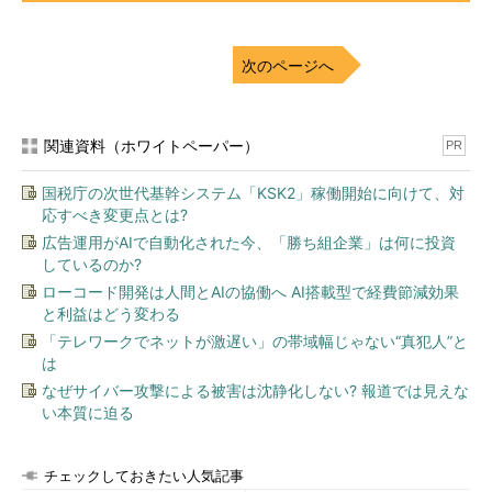
次のページへ
関連資料（ホワイトペーパー）
PR
国税庁の次世代基幹システム「KSK2」稼働開始に向けて、対
応すべき変更点とは?
広告運用がAIで自動化された今、「勝ち組企業」は何に投資
しているのか?
ローコード開発は人間とAIの協働へ AI搭載型で経費節減効果
と利益はどう変わる
「テレワークでネットが激遅い」の帯域幅じゃない“真犯人”と
は
なぜサイバー攻撃による被害は沈静化しない? 報道では見えな
い本質に迫る
チェックしておきたい人気記事