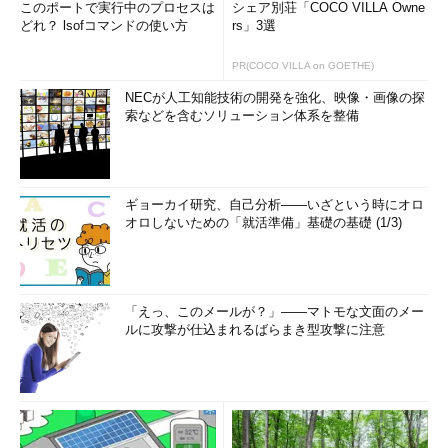
このポートで実行中のプロセスは
シェア別荘「COCO VILLA Owne
どれ？ lsofコマンドの使い方
rs」3選
PR(COCO VILLA on GOETHE)
NECが人工知能技術の開発を強化、映像・画像の探
索などを含むソリューション体系を整備
ギョーカイ研究、自己分析――いざという時にオロ
オロしないための「就活準備」基礎の基礎 (1/3)
「えっ、このメールが？」――マトモな文面のメー
ルに攻撃が仕込まれるばらまき型攻撃に注意