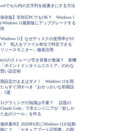
xcelでセル内の文字列を縦書きにする方法
保存版】非対応PCでもOK？ Windows 1
をWindows 11最新版にアップグレードする
裏技
Windows 11】なぜディスクの使用率が10
0％？ 犯人をファイル単位で特定できる
「リソースモニター」徹底活用
in11のストレージ空き容量が激減？ 新機
能「ポイントインタイムリストア」のわな
と賢い設定術
期設定のままはダメ！ Windows 11を買
ったらすぐ消すべき「おせっかいな初期設
」5選
プログラミングの知識は不要？ 話題の
Claude Code」で非エンジニアが「欲しか
ったあのツール」を作る
最終案内】2026年6月にWindows 11が起動
不能に？ 「セキュアブート証明書」の期