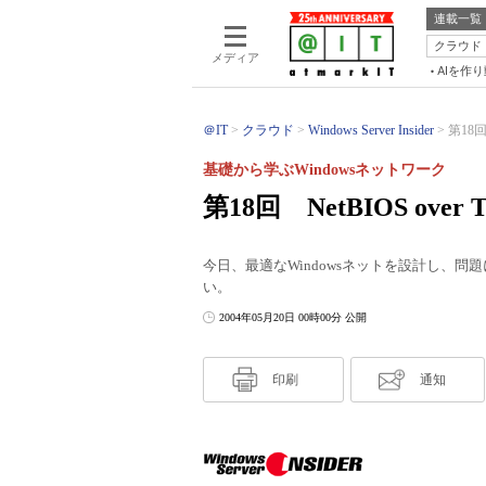
連載一覧
クラウド
メディア
AIを作
＠IT
クラウド
Windows Server Insider
第18回
基礎から学ぶWindowsネットワーク
第18回 NetBIOS ov
今日、最適なWindowsネットを設計し、問題に対
い。
2004年05月20日 00時00分 公開
印刷
通知