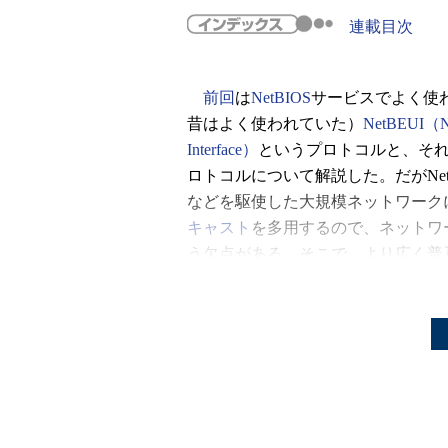
連載目次
前回
は
NetBIOS
サービスでよく使
昔はよく使われていた）
NetBEUI（Ne
Interface）
というプロトコルと、それ
ロトコルについて解説した。だがNet
などを駆使した大規模ネットワーク
キャスト
を多用するので、ネットワ
う欠点がある。そこで、より広く普
ワーク上でも利用できるように、
NB
TCP/IP）
というプロトコルが開発さ
すでに何度も述べているように、Ne
はなく、一種のサービス（
API
）で
ービスを（同じ使用法を）維持できるな
位にあるプロトコルは問わない。実際、