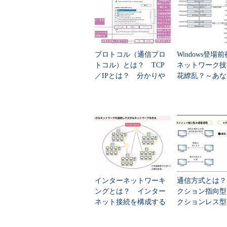
プロトコル（通信プロ
Windows登場
Windowsネットワークにおけるパ
トコル）とは？ TCP
ネットワーク技
NetBEUIもNBTも、どちらもN
／IPとは？ 分かりや
パケット構造には大きな違いがある
花繚乱？～あな
のタイプに合わせて、まったく異なる
すく解説
らないMicrosof
だけをインストールしたコンピュー
ットワーク対応を
ータはお互いに通信することはで
« 前の回へ
NBTとは
インターネットワーキ
通信方式とは？
ングとは？ インター
クション指向型
ネット接続を構成する
クションレス型
要素も分かりやすく解
い、3つのキャ
説
かりやすく解説