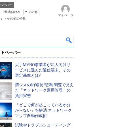
ペーパー
・中級者向けAI
その他
マイページ
ws
その他の特集
イトペーパー
大手MVNO事業者が法人向けサ
ービスに選んだ通信端末、その
選定基準とは?
情シスの約9割が悲鳴 調査で見え
k
た「ネットワーク運用管理」の
負担実態
「どこで何が起こっているか分
からない」を解消 ネットワーク
マップ自動作成術
試験やトラブルシューティング