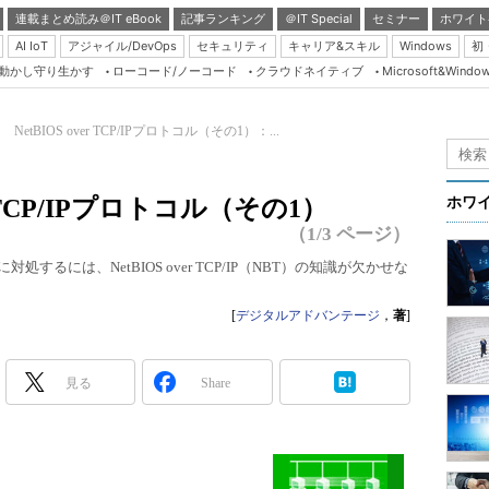
連載まとめ読み＠IT eBook
記事ランキング
＠IT Special
セミナー
ホワイト
AI IoT
アジャイル/DevOps
セキュリティ
キャリア&スキル
Windows
初
り動かし守り生かす
ローコード/ノーコード
クラウドネイティブ
Microsoft&Windo
Server & Storage
HTML5 + UX
 NetBIOS over TCP/IPプロトコル（その1）：...
Smart & Social
Coding Edge
er TCP/IPプロトコル（その1）
ホワ
Java Agile
（1/3 ページ）
Database Expert
処するには、NetBIOS over TCP/IP（NBT）の知識が欠かせな
Linux ＆ OSS
[
デジタルアドバンテージ
，
著
]
Master of IP Networ
Security & Trust
見る
Share
Test & Tools
Insider.NET
ブログ