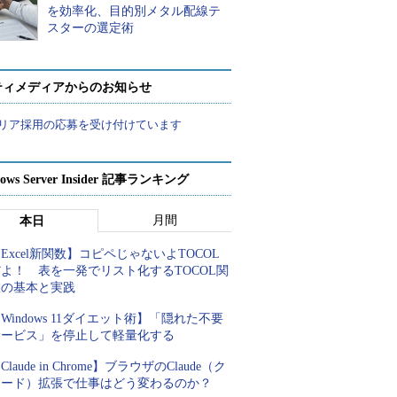
を効率化、目的別メタル配線テ
スターの選定術
ティメディアからのお知らせ
リア採用の応募を受け付けています
ows Server Insider 記事ランキング
月間
本日
Excel新関数】コピペじゃないよTOCOL
よ！ 表を一発でリスト化するTOCOL関
数の基本と実践
Windows 11ダイエット術】「隠れた不要
サービス」を停止して軽量化する
Claude in Chrome】ブラウザのClaude（ク
ロード）拡張で仕事はどう変わるのか？