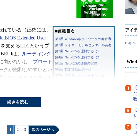
われている（正確には、
アイ
■連載目次
tBIOS Extended User
第1回 Windowsネットワークの舞台裏
キャ
を支えるLLCというプ
第2回 レイヤ・モデルとファイル共有
第3回 NetBIOSを理解する（1）
BEUIは、
ルーティング
第4回 NetBIOSを理解する（2）
に向かないし、
ブロード
Wind
第5回 NetBIOSの通信の実際
ークが飽和しやすいとい
第6回 TCP/IP始めの一歩
第7回 IPアドレスとネットマスク
及している
TCP/IP
ネット
第8回 アドレス・クラスとIPアドレス
T（NetBIOS over
【
第9回 IPルーティング
れた。
だ
第10回 IPパケットの構造
第11回 MACアドレスを解決するARP
続きを読む
第12回 TCP/IPを支えるICMP
tBIOSはプロトコルで
【
第13回 データグラム通信を実現 UDP
ある。そのため、同じサ
第14回 信頼性を実現するTCP（1）
らば、NetBIOSの下
第15回 信頼性を実現するTCP（2）
【
1
|
2
|
3
次のページへ
NetBEUI上の
第16回 信頼性を実現するTCP（3）
第17回 LLCとNetBEUI