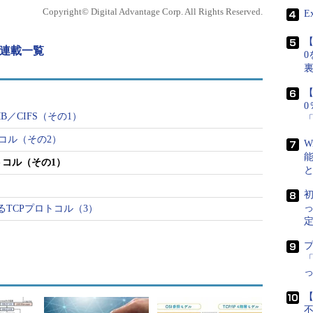
etBIOSも存在するし、
Copyright© Digital Advantage Corp. All Rights Reserved.
E
第18回 NetBIOS over TCP/IP（1）
広く使われている。また
第19回 NetBIOS over TCP/IP（2）
003では、NetBEUIは（標準的
【
第20回 ファイル共有SMB／CIFS（1）
 連載一覧
0
第21回 ファイル共有SMB／CIFS（2）
もできないようになって
第22回 ファイル共有SMB／CIFS（3）
第23回 ブラウザ・サービス
【
解説する。NetBIOS
／CIFS（その1）
始めとしてWindows上では広く使われているサービ
プロトコル（その2）
W
tBEUIではなくTCP/IP上に実装することにより、
Pプロトコル（その1）
ま、従来からのWindows OSのサービスをそのまま利
は、ネットワーク・プロトコルをTCP/IPだけに限
初
ラブルを避けることにもなり、そのメリットは大き
TCPプロトコル（3）
定
「
【