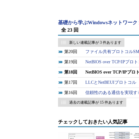
NetBIOSだけでなく、
IPX/SPX
上のN
現在ではTCP/IP上のNetBIOSが
Windows XPやWindows Server 2
基礎から学ぶWindowsネットワーク
な方法では）インストールすること
全 23 回
いる。
新しい連載記事が 3 件あります
今回と次回の2回では、NBTについて
20
ファイル共有プロトコルSMB
サービスは、ファイル共有サービスを
19
NetBIOS over TCP/IP
スである。NetBIOSのサービスをNe
18
NetBIOS over TCP/I
TCP/IPの機能や柔軟性を生かしたま
用することができる。管理者にとって
17
LLCとNetBEUIプロトコル
定することができるので、無用なト
16
信頼性のある通信を実現する
い。
過去の連載記事が 15 件あります
チェックしておきたい人気記事