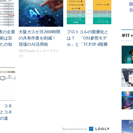
前夜の企業
大阪ガスが月2000時間
プロトコルの階層化と
ケットの構造
＠IT e
術は百
の共有作業を削減！
は？ 「OSI参照モデ
etBIOSサービスを実現するためのプロトコルであるが、その
。この図では同じように見えるが、NBTでは、サービス
たの知
現場のAI活用術
ル」と「TCP/IP 4階層
構造のパケットを採用している。NetBEUIプロトコル
t OSのネ
モデル」の違いも分か
PR(ITmedia エンタープライ
タと、NBTプロトコルだけをインストールしたコンピュ
ズ)
学...
りやすく解説
きない。
 コネ
とコネ
の違
ストを分
Recommended by