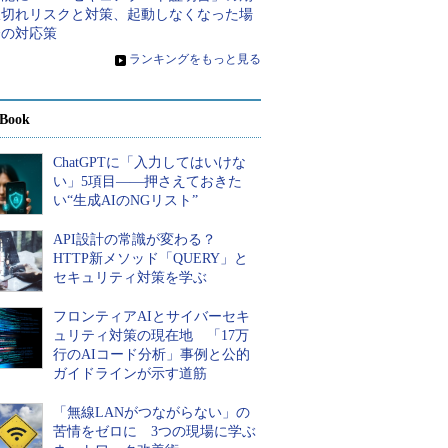
限切れリスクと対策、起動しなくなった場
合の対応策
»
ランキングをもっと見る
Book
ChatGPTに「入力してはいけな
い」5項目――押さえておきた
い“生成AIのNGリスト”
API設計の常識が変わる？
HTTP新メソッド「QUERY」と
セキュリティ対策を学ぶ
フロンティアAIとサイバーセキ
ュリティ対策の現在地 「17万
行のAIコード分析」事例と公的
ガイドラインが示す道筋
「無線LANがつながらない」の
苦情をゼロに 3つの現場に学ぶ