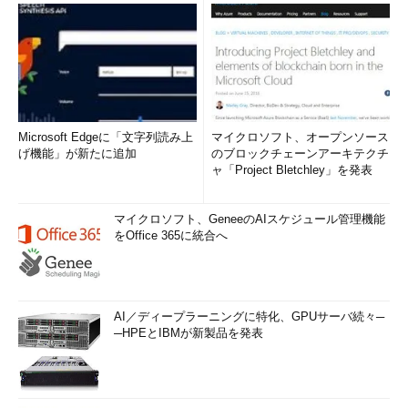
Microsoft Edgeに「文字列読み上
マイクロソフト、オープンソース
げ機能」が新たに追加
のブロックチェーンアーキテクチ
ャ「Project Bletchley」を発表
マイクロソフト、GeneeのAIスケジュール管理機能
をOffice 365に統合へ
AI／ディープラーニングに特化、GPUサーバ続々─
─HPEとIBMが新製品を発表