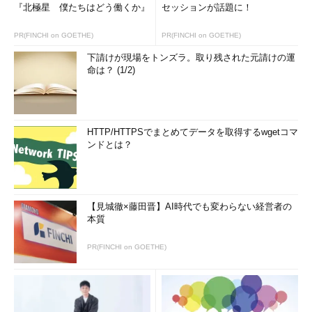
『北極星 僕たちはどう働くか』
セッションが話題に！
PR(FINCHI on GOETHE)
PR(FINCHI on GOETHE)
下請けが現場をトンズラ。取り残された元請けの運
命は？ (1/2)
HTTP/HTTPSでまとめてデータを取得するwgetコマ
ンドとは？
【見城徹×藤田晋】AI時代でも変わらない経営者の
本質
PR(FINCHI on GOETHE)