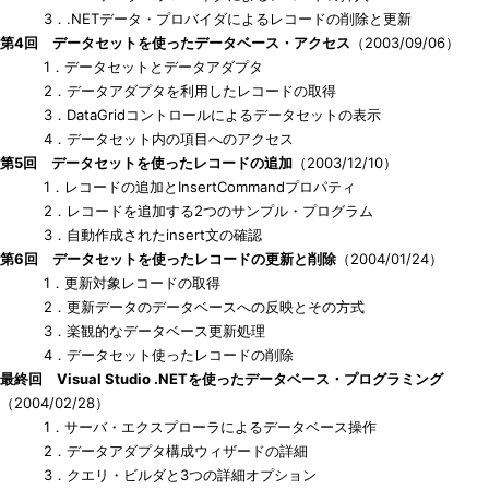
3．.NETデータ・プロバイダによるレコードの削除と更新
第4回 データセットを使ったデータベース・アクセス
（2003/09/06）
1．データセットとデータアダプタ
2．データアダプタを利用したレコードの取得
3．DataGridコントロールによるデータセットの表示
4．データセット内の項目へのアクセス
第5回 データセットを使ったレコードの追加
（2003/12/10）
1．レコードの追加とInsertCommandプロパティ
2．レコードを追加する2つのサンプル・プログラム
3．自動作成されたinsert文の確認
第6回 データセットを使ったレコードの更新と削除
（2004/01/24）
1．更新対象レコードの取得
2．更新データのデータベースへの反映とその方式
3．楽観的なデータベース更新処理
4．データセット使ったレコードの削除
最終回 Visual Studio .NETを使ったデータベース・プログラミング
（2004/02/28）
1．サーバ・エクスプローラによるデータベース操作
2．データアダプタ構成ウィザードの詳細
3．クエリ・ビルダと3つの詳細オプション