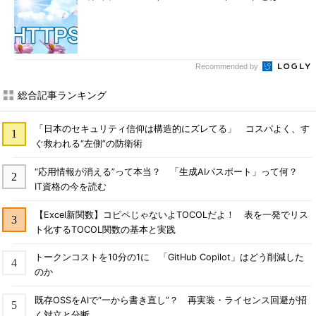
Recommended by
総合記事ランキング
「日本のセキュリティ信仰は構造的にズレてる」 コスパよく、す
ぐ救われる“左側”の防衛術
“応用情報が消える”って本当？ 「生成AIパスポート」って何？
IT資格の今を読む
【Excel新関数】コピペじゃないよTOCOLだよ！ 表を一発でリス
ト化するTOCOL関数の基本と実践
トークンコストを10分の1に 「GitHub Copilot」はどう削減した
のか
既存OSSをAIで“一から書き直し”？ 再実装・ライセンス回避が招
く対立と分断