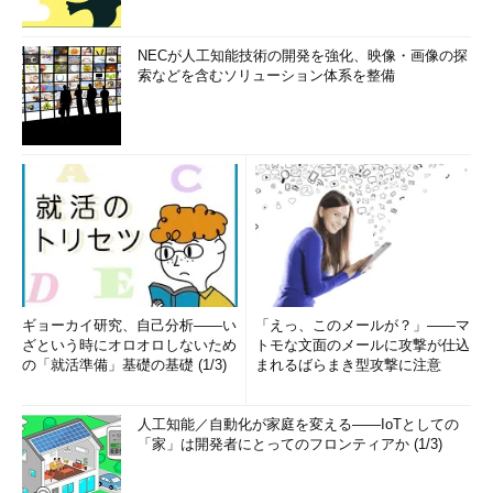
NECが人工知能技術の開発を強化、映像・画像の探
索などを含むソリューション体系を整備
ギョーカイ研究、自己分析――い
「えっ、このメールが？」――マ
ざという時にオロオロしないため
トモな文面のメールに攻撃が仕込
の「就活準備」基礎の基礎 (1/3)
まれるばらまき型攻撃に注意
人工知能／自動化が家庭を変える――IoTとしての
「家」は開発者にとってのフロンティアか (1/3)