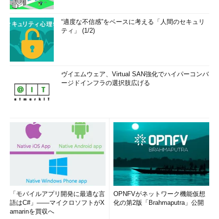
“適度な不信感”をベースに考える「人間のセキュリ
ティ」 (1/2)
ヴイエムウェア、Virtual SAN強化でハイパーコンバ
ージドインフラの選択肢広げる
「モバイルアプリ開発に最適な言
OPNFVがネットワーク機能仮想
語はC#」――マイクロソフトがX
化の第2版「Brahmaputra」公開
amarinを買収へ