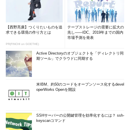
【西野亮廣】つくりたいものを追
テープストレージの需要に拡大の
求できる環境の作り方とは
兆し――IDC、2019年までの国内
市場予測を発表
PR(FINCHI on GOETHE)
Active Directoryのオブジェクトを「ディレクトリ同
期ツール」でクラウドに同期する
米IBM、約50のコードをオープンソース化するdevel
operWorks Openを開設
SSHサーバーの公開鍵管理を効率化するには？ ssh-
keyscanコマンド