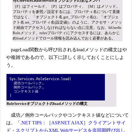
Sys.Services.RoleServiceオブジェクトの主なメンバ
［F］はフィールド、［P］はプロパティ、［M］はメソッド。
プロパティを参照／設定するには、プロパティ名について直接
ではなく、「オブジェクト名.get_プロパティ名()」「オブジェ
クト名.set_プロパティ名(設定値)」のように、アクセサ・メソッ
ド経由でアクセスしなければならない点に注意。なお、IsUserIn
Roleメソッド、rolesプロパティにアクセスするには、あらかじ
めloadメソッドでロール情報を読み込んでおく必要がある。
pageLoad関数から呼び出されるloadメソッドの構文はや
や複雑であるので、以下に詳しく示しておくことにしよ
う。
Sys.Services.RoleService.load(
成功コールバック,
例外コールバック,
コンテキスト値
)
RoleServiceオブジェクトのloadメソッドの構文
成功／例外コールバックやコンテキスト値などについて
は、「
.NET TIPS：［ASP.NET AJAX］クライアントサイ
ド・スクリプトからXML Webサービスを非同期呼び出し