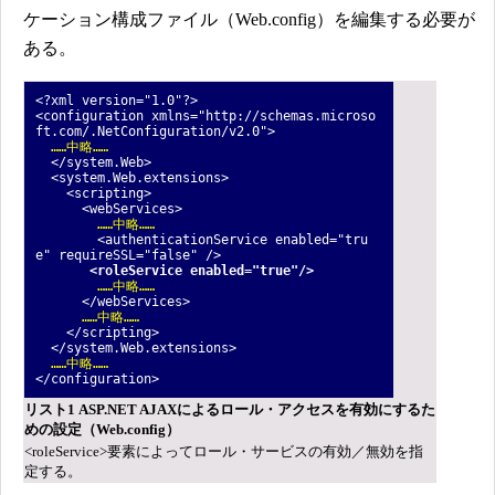
ケーション構成ファイル（Web.config）を編集する必要が
ある。
<?xml version="1.0"?>
<configuration xmlns="http://schemas.microso
ft.com/.NetConfiguration/v2.0">
……中略……
</system.Web>
<system.Web.extensions>
<scripting>
<webServices>
……中略……
<authenticationService enabled="tru
e" requireSSL="false" />
<roleService enabled="true"/>
……中略……
</webServices>
……中略……
</scripting>
</system.Web.extensions>
……中略……
</configuration>
リスト1 ASP.NET AJAXによるロール・アクセスを有効にするた
めの設定（Web.config）
<roleService>要素によってロール・サービスの有効／無効を指
定する。