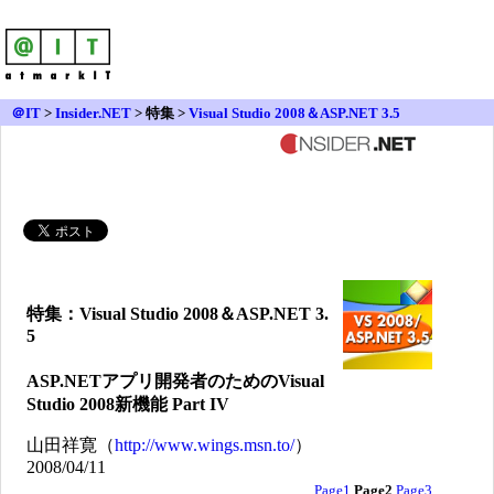
＠IT
>
Insider.NET
>
特集 >
Visual Studio 2008＆ASP.NET 3.5
特集：Visual Studio 2008＆ASP.NET 3.
5
ASP.NETアプリ開発者のためのVisual
Studio 2008新機能 Part IV
山田祥寛（
http://www.wings.msn.to/
）
2008/04/11
Page1
Page2
Page3