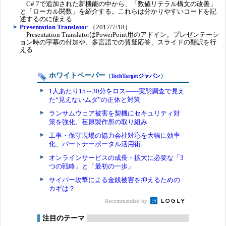
C# 7で追加された新機能の中から、「数値リテラル構文の改善」
と「ローカル関数」を紹介する。これらは分かりやすいコードを記
述するのに使える
Presentation Translator
（2017/7/18）
Presentation TranslatorはPowerPoint用のアドイン。プレゼンテーシ
ョン時の字幕の付加や、多言語での質疑応答、スライドの翻訳を行
える
ホワイトペーパー
（
TechTargetジャパン
）
1人あたり15～30分をロス――実態調査で見え
た“見えないムダ”の正体と対策
ランサムウェア被害を契機にセキュリティ対
策を強化、荏原製作所の取り組み
工事・保守現場の協力会社対応を大幅に効率
化、パートナーポータル活用術
オンラインサービスの成長・拡大に必要な「3
つの戦略」と「最初の一歩」
サイバー攻撃による金銭被害を抑えるための
カギは？
Recommended by
注目のテーマ