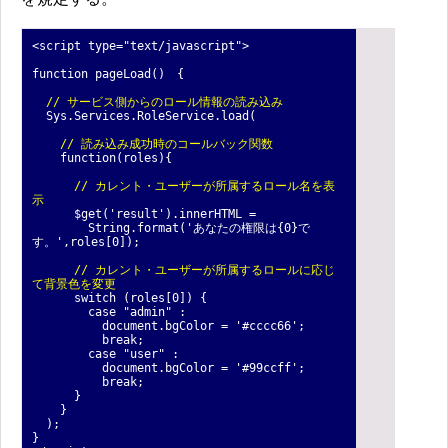
<script type="text/javascript">
function pageLoad() {
// サービス側からのロール情報の読み込み
Sys.Services.RoleService.load(
// 読み込み成功時のコールバック関数
function(roles){
// カレント・ユーザーが所属するロール名を表
示
$get('result').innerHTML =
String.format('あなたの権限は{0}で
す。',roles[0]);
// カレント・ユーザーが所属するロールに応じ
て背景色を変更
switch (roles[0]) {
case "admin" :
document.bgColor = '#cccc66';
break;
case "user" :
document.bgColor = '#99ccff';
break;
}
}
);
}