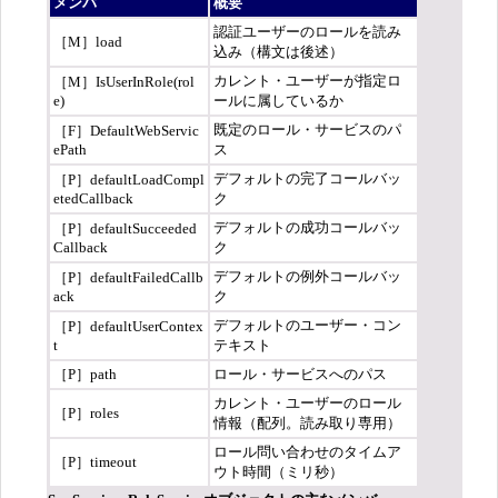
メンバ
概要
認証ユーザーのロールを読み
［M］load
込み（構文は後述）
カレント・ユーザーが指定ロ
［M］IsUserInRole(rol
e)
ールに属しているか
既定のロール・サービスのパ
［F］DefaultWebServic
ePath
ス
デフォルトの完了コールバッ
［P］defaultLoadCompl
etedCallback
ク
デフォルトの成功コールバッ
［P］defaultSucceeded
Callback
ク
デフォルトの例外コールバッ
［P］defaultFailedCallb
ack
ク
デフォルトのユーザー・コン
［P］defaultUserContex
t
テキスト
［P］path
ロール・サービスへのパス
カレント・ユーザーのロール
［P］roles
情報（配列。読み取り専用）
ロール問い合わせのタイムア
［P］timeout
ウト時間（ミリ秒）