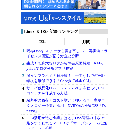
Linux ＆ OSS 記事ランキング
本日
月間
既存OSSをAIで“一から書き直し”？ 再実装・ラ
イセンス回避が招く対立と分断
生成AIで膨大なログから障害原因特定 RAG、P
ythonでログ分析アプリ構築
AIインフラ不足の解決策？ 手間なしでAI検証
環境を確保できる「Google Colab CLI」
サーバ仮想化OSS「Proxmox VE」を使ってLXC
コンテナを作成する方法
AI基盤の負荷とコスト増どう抑える？ 主要テ
クノロジー企業が採用、NVIDIAの推論OSS「Dy
namo」
「AI活用が進む企業」ほど、OSS管理の甘さで
足をすくわれる？ IPAが「オープンソース推進
レポート」公開