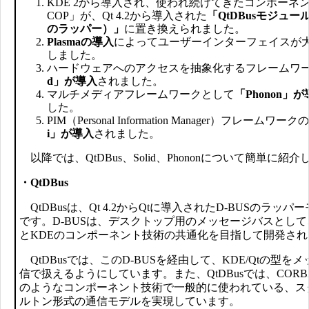
KDE 2から導入され、使われ続けてきたコンポーネ
COP」が、Qt 4.2から導入された
「QtDBusモジュール
のラッパー）」
に置き換えられました。
Plasmaの導入
によってユーザーインターフェイスが
しました。
ハードウェアへのアクセスを抽象化するフレームワ
d」が導入
されました。
マルチメディアフレームワークとして
「Phonon」
した。
PIM（Personal Information Manager）フレームワークの
i」が導入
されました。
以降では、QtDBus、Solid、Phononについて簡単に紹
・QtDBus
QtDBusは、Qt 4.2からQtに導入されたD-BUSのラッパ
です。D-BUSは、デスクトップ用のメッセージバスとして
とKDEのコンポーネント技術の共通化を目指して開発さ
QtDBusでは、このD-BUSを経由して、KDE/Qtの型を
信で扱えるようにしています。また、QtDBusでは、CORB
のようなコンポーネント技術で一般的に使われている、ス
ルトン形式の通信モデルを実現しています。