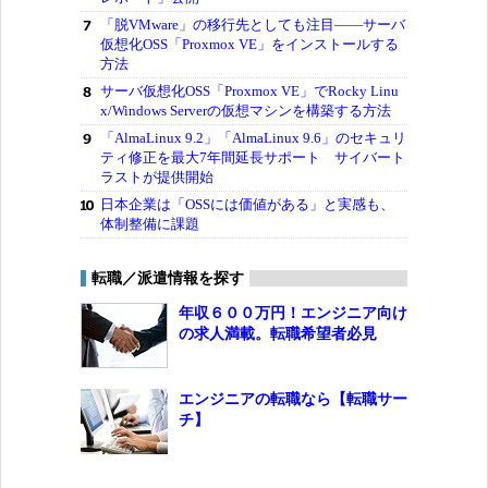
「脱VMware」の移行先としても注目――サーバ
仮想化OSS「Proxmox VE」をインストールする
方法
サーバ仮想化OSS「Proxmox VE」でRocky Linu
x/Windows Serverの仮想マシンを構築する方法
「AlmaLinux 9.2」「AlmaLinux 9.6」のセキュリ
ティ修正を最大7年間延長サポート サイバート
ラストが提供開始
日本企業は「OSSには価値がある」と実感も、
体制整備に課題
転職／派遣情報を探す
年収６００万円！エンジニア向け
の求人満載。転職希望者必見
エンジニアの転職なら【転職サー
チ】