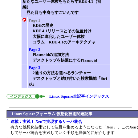
新たなユーザー体験をもたらすKDE 4.1（前
編）
見た目も中身もすごいんです
Page 1
KDEの歴史
KDE 4.1リリースとその位置付け
大幅に進化したユーザー体験
コラム KDE 4.1のアーキテクチャ
Page 2
Plasmoidの追加方法
デスクトップを快適にするPlasmoid
Page 3
2通りの方法を選べるランチャー
デスクトップと結び付いた検索機能「Stri
gi」
Linux Square全記事インデックス
Linux Squareフォーラム 仮想化技術関連記事
連載：実践！ Xenで実現するサーバ統合
有力な仮想化技術として注目を集めるようになった「Xen」。このXen
してサーバ統合を実践していく手順を具体的に紹介します