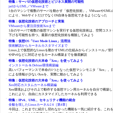
特集：サーバの仮想化技術とビジネス展開の可能性
jailからUML／VMwareまで
1台のマシンで複数のサーバを動かす「仮想化技術」。VMwareやUML
により、WebサイトだけでなくOS自体を仮想化できるようになった
特集：仮想化技術のアプローチと実装
VMwareから要注目技術Xenまで
1台のサーバで複数の仮想マシンを実行する仮想化技術は、空間コスト
下げる可能性を持つ。最新の仮想化技術を概観してみよう
特集：仮想OS「User Mode Linux」活用法
技術解説からカーネルカスタマイズまで
Linux上で仮想的なLinuxを動かすUMLの仕組みからインストール／管
やIPv6などに対応させるカーネル構築までを徹底解説
特集：仮想化技術の大本命「Xen」を使ってみよう
インストール & Debian環境構築編
高いパフォーマンスで本命の1つとなった仮想マシンモニタ「Xen」。
による情報が少ないXenを、実際に動かしてみよう
特集：仮想化技術の大本命「Xen」を使ってみよう
Xen対応カスタムカーネル構築編
Xen環境およびその上で動作する仮想マシン用カーネルを自分で構築し
これにより、自由にカスタマイズしたカーネルを利用できる
特集：IPv6、UML、セキュリティ機能の統合
全貌を現したLinuxカーネル2.6［第4章］
今回は、これまでに紹介し切れなかった機能を一気に紹介する。これ