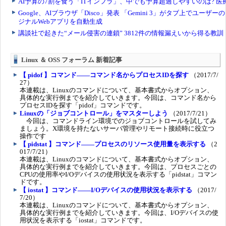
Linux ＆ OSS フォーラム 新着記事
【 pidof 】コマンド――コマンド名からプロセスIDを探す
（2017/7/
27）
本連載は、Linuxのコマンドについて、基本書式からオプション、
具体的な実行例までを紹介していきます。今回は、コマンド名から
プロセスIDを探す「pidof」コマンドです。
Linuxの「ジョブコントロール」をマスターしよう
（2017/7/21）
今回は、コマンドライン環境でのジョブコントロールを試してみ
ましょう。X環境を持たないサーバ管理やリモート接続時に役立つ
操作です
【 pidstat 】コマンド――プロセスのリソース使用量を表示する
（2
017/7/21）
本連載は、Linuxのコマンドについて、基本書式からオプション、
具体的な実行例までを紹介していきます。今回は、プロセスごとの
CPUの使用率やI/Oデバイスの使用状況を表示する「pidstat」コマン
ドです。
【 iostat 】コマンド――I/Oデバイスの使用状況を表示する
（2017/
7/20）
本連載は、Linuxのコマンドについて、基本書式からオプション、
具体的な実行例までを紹介していきます。今回は、I/Oデバイスの使
用状況を表示する「iostat」コマンドです。