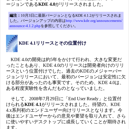
ージョンである
KDE 4.0
がリリースされました。
編注：
10月3日に最新バージョンとなるKDE 4.1.2がリリースされま
した。バージョンアップの内容は
http://www.kde.org/announcements/
announce-4.1.2.php
を参照してください。
KDE 4.1リリースとその位置付け
KDE 4.0の開発は約5年をかけて行われ、大きな変更だ
ったこともあり、KDE 4.0のリリースは開発者向けのリリ
ースという位置付けでした。過去のKDEのメジャーバー
ジョンリリースにおいて、最初のバージョンは安定性に欠
ける部分があったのも事実です。そのため、KDE 4.0は、
ある程度実験性を含んだものとなっていました。
そして、2008年7月29日に「End User Ready」と位置付
けられる
KDE 4.1
がリリースされました。待望の、KDE
4.x系列初のエンドユーザー向けリリースとなります。今
後はエンドユーザーからの意見や要望を取り入れて、さら
に使いやすいデスクトップに成長していくことが期待され
ます。