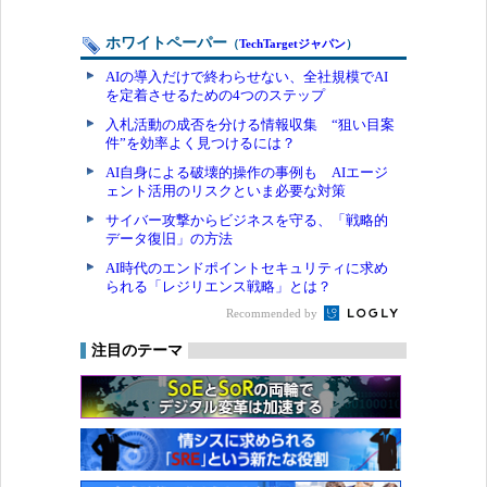
ホワイトペーパー
（
TechTargetジャパン
）
AIの導入だけで終わらせない、全社規模でAI
を定着させるための4つのステップ
入札活動の成否を分ける情報収集 “狙い目案
件”を効率よく見つけるには？
AI自身による破壊的操作の事例も AIエージ
ェント活用のリスクといま必要な対策
サイバー攻撃からビジネスを守る、「戦略的
データ復旧」の方法
AI時代のエンドポイントセキュリティに求め
られる「レジリエンス戦略」とは？
Recommended by
注目のテーマ