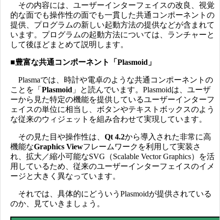
その内容には、ユーザーインターフェイスの改良、視覚
的な面でも操作性の面でも一貫した共通コンポーネントの
提供、プログラムの新しい起動方法の提供などが含まれて
います。プログラムの起動方法については、ランチャーと
して後ほどまとめて説明します。
■豊富な共通コンポーネント「Plasmoid」
Plasmaでは、時計や電卓のような共通コンポーネントの
ことを「
Plasmoid
」と読んでいます。Plasmoidは、ユーザ
ーから見た特定の機能を提供しているユーザーインターフ
ェイスの単位に相当し、ボタンやテキストボックスのよう
な従来のウィジェットを組み合わせて実現しています。
その見た目や操作性は、
Qt 4.2
から導入された非常に高
機能な
Graphics View
フレームワークを利用して実装さ
れ、拡大／縮小可能なSVG（Scalable Vector Graphics）を活
用しているため、従来のユーザーインターフェイスのイメ
ージと大きく異なっています。
それでは、具体的にどういうPlasmoidが提供されている
のか、見ていきましょう。