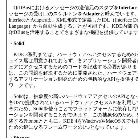
QtDBusにおけるメッセージの送信元のスタブを
Interface
ッセージの受け口のスケルトンを
Adapter
と呼んでいます
InterfaceとAdapterは、XML形式で定義したIDL（Interface Defi
Language）から自動生成することが可能です。KDE内部
QtDBusを活用することでさまざまな機能を提供していま
・Solid
KDE 3系列までは、ハードウェアへアクセスするための
ェイス層は用意されておらず、各アプリケーション開発者
ェアにアクセスするためのコードを記述する必要がありました
は、この問題を解決するために開発された、ハードウェア
するアプリケーション開発のための包括的なAPIを提供す
ワークです。
Solidは、抽象度の高いハードウェアアクセスのAPIとな
各OSで提供されているハードウェアアクセスAPIを利用し
そのため、Solidを使うことでプラットフォームに依存し
ーションを開発することができます。この抽象化のため、So
述するPhononとともに、KDE 4をWindowsやMacOS X
ための鍵になるフレームワークの1つとなっています。