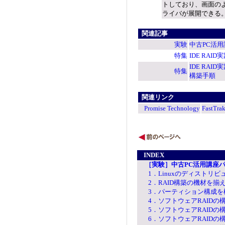
トしており、画面のように
ライバが展開できる
関連記事
実験
中古PC活用
特集
IDE RAI
IDE RAI
特集
構築手順
関連リンク
Promise Technology
FastT
INDEX
［実験］中古PC活用講座パ
1．Linuxのディストリ
2．RAID構築の機材を揃
3．パーティション構成を
4．ソフトウェアRAID
5．ソフトウェアRAIDの
6．ソフトウェアRAIDの