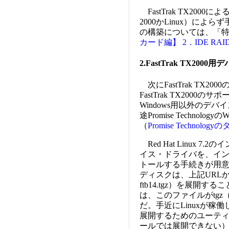
FastTrak TX2000に
2000かLinux）によ
の構築については、「
カード編】 2．IDE RA
2.FastTrak TX20
次にFastTrak TX2
FastTrak TX2000
Windows用以外のデ
途Promise Techn
（
Promise Technol
Red Hat Linux 
イス・ドライバを、イ
トールする手続きが用意され
ディスクは、上記URLか
ftb14.tgz）を展
は、このファイルがtgz（
だ。手近にLinuxが稼
展開するためのユーティリ
ールでは展開できない