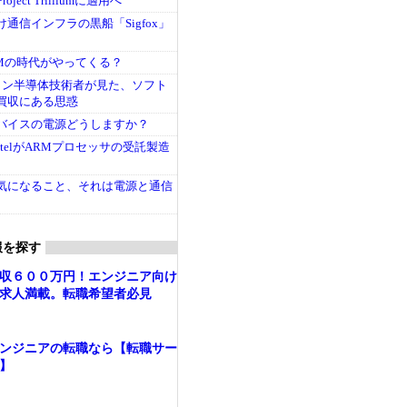
ject Trilliumに適用へ
T向け通信インフラの黒船「Sigfox」
RAMの時代がやってくる？
テラン半導体技術者が見た、ソフト
買収にある思惑
oTデバイスの電源どうしますか？
IntelがARMプロセッサの受託製造
oTで気になること、それは電源と通信
報を探す
収６００万円！エンジニア向け
求人満載。転職希望者必見
ンジニアの転職なら【転職サー
】