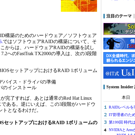
注目のテーマ
AID構築のためのハードウェア／ソフトウェア
6.
ではソフトウェアRAIDの構築について、そ
こからは、ハードウェアRAIDの構築を試し
x 7.2へのFastTrak TX2000の導入は、次の3段階
000のBIOSセットアップにおけるRAID 1ボリューム
2000用デバイス・ドライバの準備
System Ins
バのインストール
本日
導入が完了すれば、あとは通常のRed Hat Linux
同じである。逆にいえば、この3段階がハードウ
RAIDレベル
イントとなるわけだ。
IT管理者のため
第199回 時
00のBIOSセットアップにおけるRAID 1ボリュームの
NVIDIAとA