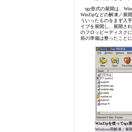
tgz形式の展開は、Wind
WinZipなどの解凍／
ういったものをまず入
イブを展開し、展開され
のフロッピーディスク
前の準備は整ったこと
WinZipを使ってt
Windows用解凍／展