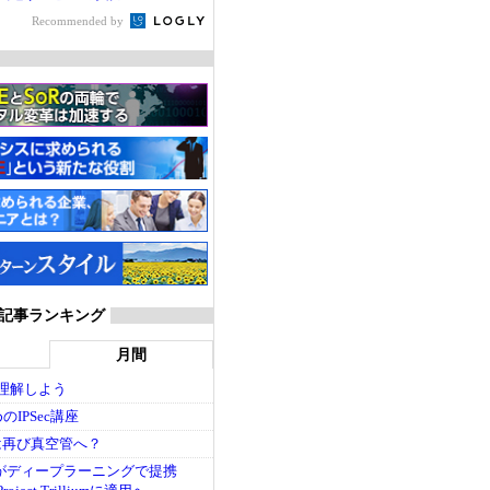
Recommended by
ider 記事ランキング
月間
を理解しよう
のIPSec講座
代は再び真空管へ？
rmがディープラーニングで提携