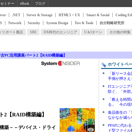
セミナー
eBook
ブログ
rver
.NET
Server & Storage
HTML5 + UX
Smart & Social
Coding Ed
SS
Network
Security
System Design
Test & Tools
自分戦略研究所
ィリポート裏話
SRE
DX時代のエンジニア
U＆Iターン
その他の特集
中古PC活用講座パート2【RAID構築編】
ホワイトペ
「新リース会
手側が押さえ
ITエンジニ
防ぐ、「外部
「教える時間
る」 今の現
食品衛生の「
ト2【RAID構築編】
なかなか減ら
PPAPに代
Dの構築－－デバイス・ドライ
ド型ファイル