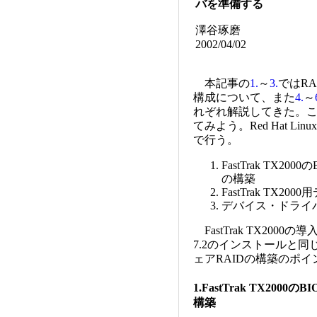
バを準備する
澤谷琢磨
2002/04/02
本記事の
1.
～
3.
ではR
構成について、また
4.
～
れぞれ解説してきた。こ
てみよう。Red Hat Linu
で行う。
FastTrak TX2
の構築
FastTrak TX
デバイス・ドライ
FastTrak TX2000の
7.2のインストールと
ェアRAIDの構築のポ
1.FastTrak TX20
構築