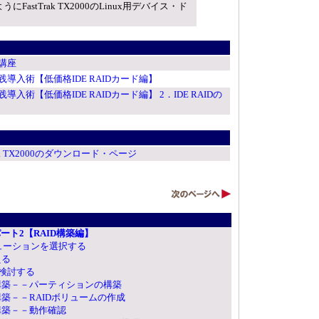
FastTrak TX2000のLinux用デバイス・ド
。
講座
D実践導入術【低価格IDE RAIDカード編】
D実践導入術【低価格IDE RAIDカード編】 2．IDE RAIDの
rak TX2000のダウンロード・ページ
ート2【RAID構築編】
ビューションを選択する
える
検討する
の構築－－パーティションの構築
構築－－RAIDボリュームの作成
構築－－動作確認