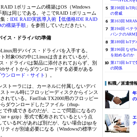
――NVDLAをPro
よるRAID 1ボリュームの構築はOS（Windows
第198回 Io
らず手順は同じである。そこでRAID 1ボリューム
の脅威
特集：
IDE RAID実践導入術【低価格IDE RAID
第163回 M
IDの構築手順
」を参照していただきたい。
第194回 ベ
バンクのARM
00用デバイス・ドライバの準備
第189回 I
第196回 なぜ
000のLinux用デバイス・ドライバを入手する。
を始めるのか
のサポート対象OSの中にLinuxは含まれているが、
第173回 I
バイス・ドライバは製品に添付されておらず、別
の関係
ologyのWebサイトからダウンロードする必要がある
ogyのダウンロード・サイト
）。
転職／派遣情
7.2のインストーラには、カーネルに付属しないデバ
ンストール時にフロッピーディスクからインス
年
ている。FastTrak TX2000用のフロッピー
の
らダウンロードしたファイル（rhup-
開することで作成できるのだが、ここで問題になるの
tar＋gzip）形式で配布されているという点
エ
働しているPCがあれば別だが、ない場合はtgzを
チ
ティが別途必要になる（Windowsの標準ツ
）。