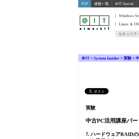
TOP
連載一覧
＠IT Special
Windows Se
Linux ＆ O
セキュリテ
＠IT
>
System Insider
>
実験
>
実験
中古PC活用講座パー
7. ハードウェアRAI