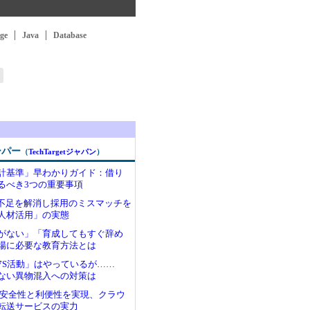
ge
Java
Database
ーパー
（
TechTargetジャパン
）
計基準」早わかりガイド：借り
るべき3つの重要事項
ア不足を解消し採用のミスマッチを
人材活用」の実態
がない」「育成してもすぐ辞め
場に必要な教育方法とは
7S活動」はやっているが……
ない異物混入への対策は
わる安全性と利便性を実現、クラウ
転送サービスの実力