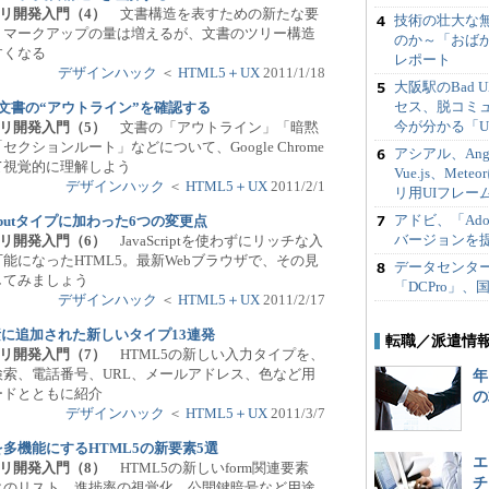
アプリ開発入門（4）
文書構造を表すための新たな要
技術の壮大な無
。マークアップの量は増えるが、文書のツリー構造
のか～「おばかI
すくなる
レポート
デザインハック
＜
HTML5＋UX
2011/1/18
大阪駅のBad
セス、脱コミュ
nerで文書の“アウトライン”を確認する
今が分かる「UX
アプリ開発入門（5）
文書の「アウトライン」「暗黙
クションルート」などについて、Google Chrome
アシアル、Angula
て視覚的に理解しよう
Vue.js、Me
デザインハック
＜
HTML5＋UX
2011/2/1
リ用UIフレーム
アドビ、「Adobe
nputタイプに加わった6つの変更点
バージョンを
アプリ開発入門（6）
JavaScriptを使わずにリッチな入
能になったHTML5。最新Webブラウザで、その見
データセンタ
してみましょう
「DCPro」
デザインハック
＜
HTML5＋UX
2011/2/17
t要素に追加された新しいタイプ13連発
転職／派遣情
アプリ開発入門（7）
HTML5の新しい入力タイプを、
索、電話番号、URL、メールアドレス、色など用
年
ードとともに紹介
の
デザインハック
＜
HTML5＋UX
2011/3/7
多機能にするHTML5の新要素5選
エ
アプリ開発入門（8）
HTML5の新しいform関連要素
チ
タのリスト、進捗率の視覚化、公開鍵暗号など用途