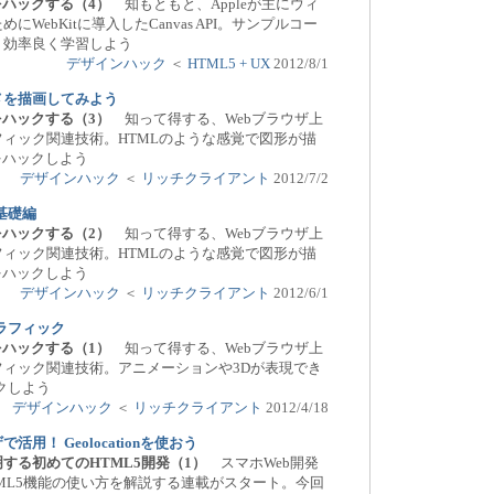
をハックする（4）
知もともと、Appleが主にウィ
WebKitに導入したCanvas API。サンプルコー
、効率良く学習しよう
デザインハック
＜
HTML5 + UX
2012/8/1
メを描画してみよう
をハックする（3）
知って得する、Webブラウザ上
ィック関連技術。HTMLのような感覚で図形が描
をハックしよう
デザインハック
＜
リッチクライアント
2012/7/2
 基礎編
をハックする（2）
知って得する、Webブラウザ上
ィック関連技術。HTMLのような感覚で図形が描
をハックしよう
デザインハック
＜
リッチクライアント
2012/6/1
グラフィック
をハックする（1）
知って得する、Webブラウザ上
フィック関連技術。アニメーションや3Dが表現でき
ックしよう
デザインハック
＜
リッチクライアント
2012/4/18
用！ Geolocationを使おう
する初めてのHTML5開発（1）
スマホWeb開発
ML5機能の使い方を解説する連載がスタート。今回