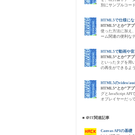
別にサンプルコー
HTML5で仕様にな
HTML5“とか”
使った方法に加え
ーム関連の便利な
HTML5で動画や
HTML5“とか”
といったタグを用
の再生ができるよ
HTML5のvideo/au
HTML5“とか”
グとJavaScrip
オプレイヤーだっ
■ ＠IT関連記事
Canvas APIの基礎