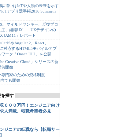
駄遣いはIoTや人類の未来を示す
oTアプリ選手権2016 Summer」
 UX、マイルドヤンキー、反復プロ
症、組織UX――UXデザインの
 JAM11」レポート
rJSやAngular 2、React、
teorに対応するHTML5モバイルアプ
ワーク「Onsen UI 2」を公開
 Creative Cloud」シリーズの新
提供開始
ー専門家のための資格制度
、国内でも開始
報を探す
収６００万円！エンジニア向け
求人満載。転職希望者必見
ンジニアの転職なら【転職サー
】