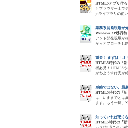
HTML5アプリ作
とブラウザー上でデー
ptライブラリの使
業務系開発現場が知
Windows XP移
アント開発現場が抱
からアプローチし
重要！ まずは「オ
HTML5時代の「
者必見！ HTML5や
がわようすけ氏が
単純ではない、最
HTML5時代の「
は、いままでとは
ます。もう一度、X
知っていれば恐くない、
HTML5時代の「
SS”は知識こそが