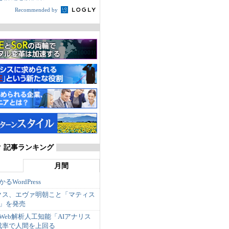
Recommended by
 記事ランキング
月間
WordPress
クス、エヴァ明朝こと「マティス
e版」を発売
のWeb解析人工知能「AIアナリス
成率で人間を上回る