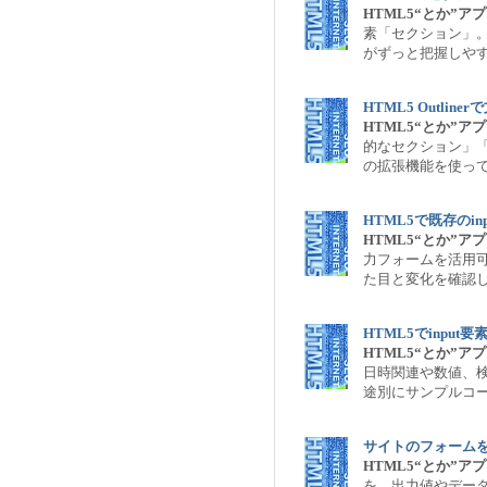
HTML5“とか”
素「セクション」
がずっと把握しや
HTML5 Outli
HTML5“とか”
的なセクション」「セ
の拡張機能を使っ
HTML5で既存のi
HTML5“とか”
力フォームを活用可
た目と変化を確認
HTML5でinpu
HTML5“とか”
日時関連や数値、検
途別にサンプルコ
サイトのフォームを
HTML5“とか”
を、出力値やデー