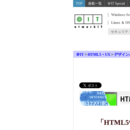
TOP
連載一覧
＠IT Special
Windows Se
Linux ＆ O
セキュリテ
＠IT
>
HTML5 + UX
>
デザイン
「HTML