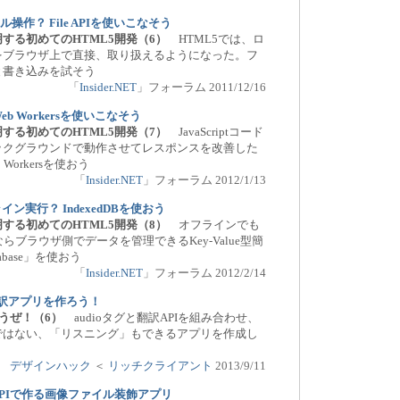
ァイル操作？ File APIを使いこなそう
する初めてのHTML5開発（6）
HTML5では、ロ
をブラウザ上で直接、取り扱えるようになった。フ
と書き込みを試そう
「
Insider.NET
」フォーラム 2011/12/16
b Workersを使いこなそう
する初めてのHTML5開発（7）
JavaScriptコード
ックグラウンドで動作させてレスポンスを改善した
Workersを使おう
「
Insider.NET
」フォーラム 2012/1/13
ン実行？ IndexedDBを使おう
する初めてのHTML5開発（8）
オフラインでも
ならブラウザ側でデータを管理できるKey-Value型簡
atabase」を使おう
「
Insider.NET
」フォーラム 2012/2/14
翻訳アプリを作ろう！
ろうぜ！（6）
audioタグと翻訳APIを組み合わせ、
ではない、「リスニング」もできるアプリを作成し
デザインハック
＜
リッチクライアント
2013/9/11
＋File APIで作る画像ファイル装飾アプリ