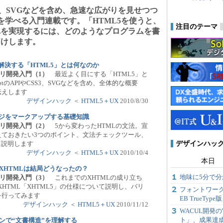
やCSS3、SVGなどを含め、急速な広がりを見せつつ
本を学べる入門連載です。「HTML5を使うと、
注目のテーマ
れを実現するには、どのようなプログラムを書
届けします。
を解決する「HTML5」とは何なのか
アプリ開発入門（1）
最近よく目にする「HTML5」と
irptのAPIやCSS3、SVGなどを含め、全体的な概要
伝えします
デザインハック
＜
HTML5＋UX
2010/8/30
ページをマークアップする基礎知識
アプリ開発入門（2）
5から変わったHTMLの文法。宣
えておきたい3つのポイント、文法チェックツール、
デザインハック
て説明します
デザインハック
＜
HTML5＋UX
2010/10/4
本日
、XHTMLは結局どうなったの？
地味に5分で分かる
アプリ開発入門（3）
これまでのXHTMLの成り立ち
XHTML「XHTML5」の仕様について説明し、バリ
フォントワー
を行ってみます
EB TrueTyp
デザインハック
＜
HTML5＋UX
2010/11/12
WACUL開発
ト」、成果達
ョンで“文書構造”を理解する