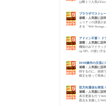
は断トツ人気のGeoloc
ブラウザでストレージ？
連載：人気順に説明
ュリティの課題が
きる「Web Stora
アドイン不要！ ド
連載：人気順に説明
機能のみでドラッグ＆
op API」の使い方
DOM操作の主流に
連載：人気順に説明
得するのに、煩雑で
構文を使って簡単
双方向通信を実現！ 
連載：人気順に説明
表示更新を行うWeb
題点を克服したWebS