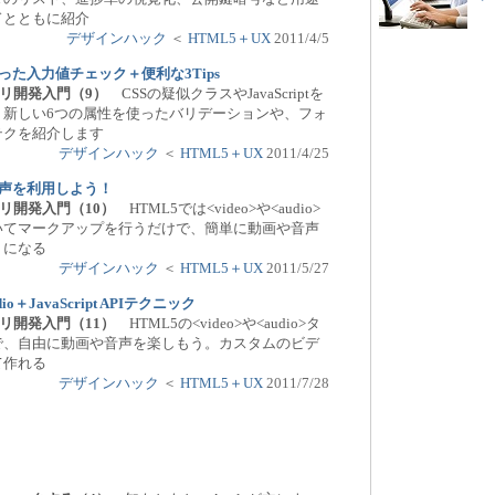
ドとともに紹介
デザインハック
＜
HTML5＋UX
2011/4/5
った入力値チェック＋便利な3Tips
アプリ開発入門（9）
CSSの疑似クラスやJavaScriptを
、新しい6つの属性を使ったバリデーションや、フォ
テクを紹介します
デザインハック
＜
HTML5＋UX
2011/4/25
音声を利用しよう！
アプリ開発入門（10）
HTML5では<video>や<audio>
いてマークアップを行うだけで、簡単に動画や音声
うになる
デザインハック
＜
HTML5＋UX
2011/5/27
dio＋JavaScript APIテクニック
アプリ開発入門（11）
HTML5の<video>や<audio>タ
t APIで、自由に動画や音声を楽しもう。カスタムのビデ
て作れる
デザインハック
＜
HTML5＋UX
2011/7/28