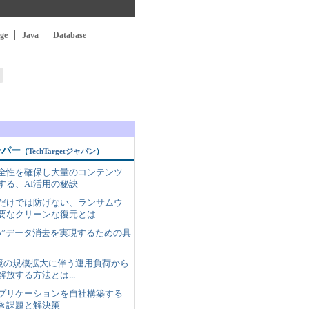
ge
Java
Database
ーパー
（
TechTargetジャパン
）
全性を確保し大量のコンテンツ
する、AI活用の秘訣
だけでは防げない、ランサムウ
要なクリーンな復元とは
い”データ消去を実現するための具
tes環境の規模拡大に伴う運用負荷から
放する方法とは...
アプリケーションを自社構築する
き課題と解決策