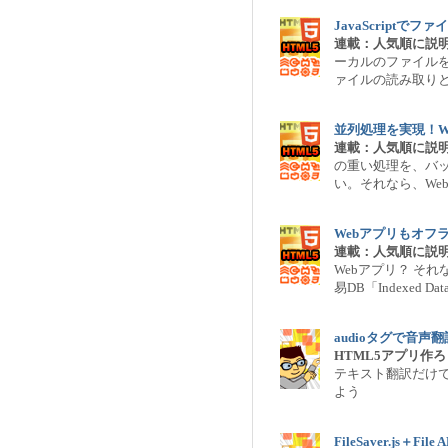
JavaScriptでフ
連載：人気順に説明
ーカルのファイル
ァイルの読み取り
並列処理を実現！We
連載：人気順に説明
の重い処理を、バ
い。それなら、Web 
Webアプリもオフライ
連載：人気順に説明
Webアプリ？ それ
易DB「Indexed D
audioタグで音声
HTML5アプリ作
テキスト翻訳だけ
よう
FileSaver.js