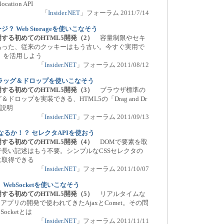
ation API
「
Insider.NET
」フォーラム 2011/7/14
 Web Storageを使いこなそう
する初めてのHTML5開発（2）
容量制限やセキ
あった、従来のクッキーはもう古い。今すぐ実用で
ge」を活用しよう
「
Insider.NET
」フォーラム 2011/08/12
ラッグ＆ドロップを使いこなそう
する初めてのHTML5開発（3）
ブラウザ標準の
ドロップを実装できる、HTML5の「Drag and Dr
を説明
「
Insider.NET
」フォーラム 2011/09/13
なるか！？ セレクタAPIを使おう
する初めてのHTML5開発（4）
DOMで要素を取
長い記述はもう不要。シンプルなCSSセレクタの
に取得できる
「
Insider.NET
」フォーラム 2011/10/07
WebSocketを使いこなそう
する初めてのHTML5開発（5）
リアルタイムな
アプリの開発で使われてきたAjaxとComet。その問
ocketとは
「
Insider.NET
」フォーラム 2011/11/11