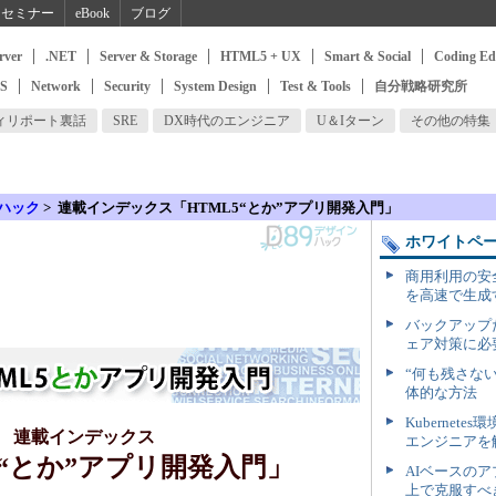
セミナー
eBook
ブログ
rver
.NET
Server & Storage
HTML5 + UX
Smart & Social
Coding Ed
SS
Network
Security
System Design
Test & Tools
自分戦略研究所
ィリポート裏話
SRE
DX時代のエンジニア
U＆Iターン
その他の特集
ハック
>
連載インデックス「HTML5“とか”アプリ開発入門」
ホワイトペ
商用利用の安
を高速で生成
バックアップ
ェア対策に必
“何も残さな
体的な方法
Kuberne
連載インデックス
エンジニアを解
5“とか”アプリ開発入門」
AIベースの
上で克服すべ