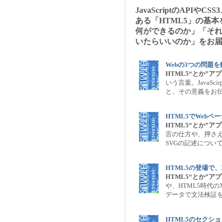
JavaScriptのAPI
ある「HTML5」の基
何ができるのか」「そ
いたらいいのか」をお
Webの3つの問題
HTML5“とか”
いう言葉。JavaSc
と、その意義をお
HTML5でWeb
HTML5“とか”
言の仕方や、押さ
SVGの記述につい
HTML5の登場で
HTML5“とか”
や、HTML5時代の
データで文法検証
HTML5のセクシ