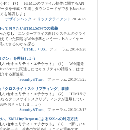
ろうぜ！（7）
HTML5のファイル操作に関するAPI
タを作成・生成しダウンロードができるJavaScri
い方を解説します
デザインハック
＜
リッチクライアント
2014/1/9
っておきたいHTML5の4つの意義
行待ったなし
エンタープライズ向けシステムのクライ
えていた問題はWeb標準という一つ上のレイヤー
解決できるのかを探る
「
HTML5 + UX
」フ ォーラム 2014/3/28
リジン」を理解しよう
新しいセキュリティ・エチケット」（1）
Web開発
JavaScriptに関連したセキュリティの話題を、はせ
紹介する新連載
「
Security&Trust
」フ ォーラム 2013/11/25
新「クロスサイトスクリプティング」事情
新しいセキュリティ・エチケット」（2）
HTML5で
異なるクロスサイトスクリプティングが登場してい
SSをおさらいしましょう
「
Security&Trust
」フ ォーラム 2013/12/17
XMLHttpRequestによるXSSへの対応方法
新しいセキュリティ・エチケット」（3）
“新しいX
対策の第一歩。基本の対策を行うことが重要です