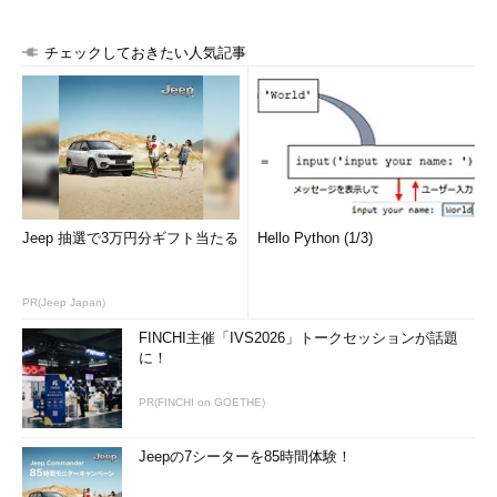
クライアントまたはサーバが生成した乱数で
図27
のような構
造をしている。最初の4バイトが生成した日時、またその後の28
チェックしておきたい人気記事
バイトがクライアントまたはサーバが生成した乱数となる。設定
される日時はいわゆるunix timeで、1970年1月1日0:00 GMTから
の経過秒数で表したものだ。
Jeep 抽選で3万円分ギフト当たる
Hello Python (1/3)
図27 クライアントランダム／サーバ
ランダムの構造
PR(Jeep Japan)
これら3つの情報がもととなって、次にマスタシークレットを
生成する。この生成にはPRFと呼ばれるアルゴリズムが使用され
FINCHI主催「IVS2026」トークセッションが話題
ている。PRFとはどんな計算なのだろうか。続いて説明しよう。
に！
なお、PRFを利用するのはTLSだけである。SSLは異なるアルゴ
PR(FINCHI on GOETHE)
リズムを利用しているので注意が必要だ。
PRFの計算アルゴリズム
Jeepの7シーターを85時間体験！