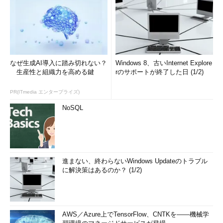
なぜ生成AI導入に踏み切れない？
Windows 8、古いInternet Explore
生産性と組織力を高める鍵
rのサポートが終了した日 (1/2)
PR(ITmedia エンタープライズ)
NoSQL
進まない、終わらないWindows Updateのトラブル
に解決策はあるのか？ (1/2)
AWS／Azure上でTensorFlow、CNTKを――機械学