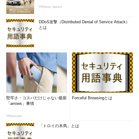
PRFはpseudo-random function（疑似乱数関数）の略だ。そ
PR(Jeep Japan)
もそも乱数とは、まったくでたらめに並んだ数値の列を指す。ま
た、各数値は出現回数がほぼ同割合で、かつ出現には規則性がな
DDoS攻撃（Distributed Denial of Service Attack）
い。そういった性格の乱数を、計算によって疑似的に生成するの
とは
が疑似乱数関数だ。
こういった疑似乱数を生成する関数は、一般的なプログラミン
グ言語にもだいたい含まれている。ただし、その品質が数学的に
は十分でないことも多く、乱数の品質が直接セキュリティレベル
に結びつくようなアプリケーションでは、ソフトウェア自身で生
成するケースもある。SSL/TLSなどは、その代表例といってもよ
いだろう。
もっともTLSのPRFは、その外部から見た姿は、プログラミン
堅牢さ・コスパだけじゃない最新
Forceful Browsingとは
グ言語が持っているような疑似乱数列の単純な生成と多少イメー
「arrows」事情
ジが異なる。具体的には、PRFは「mビットの情報をnビットの
情報に拡張する」ために用いることが多く、主に、その拡張部分
PR(arrows)
のベースとなる情報を作り出すために疑似乱数を用いている点
「トロイの木馬」とは
だ。これは言葉で説明しにくいのだが、後ほど計算アルゴリズム
を表した図をご覧いただけば、この意味を納得していただけると