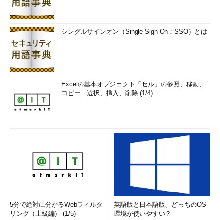
思う。
では、最初にPRFの関数型を見ておこう。TLSで使用するPRF
シングルサインオン（Single Sign-On：SSO）とは
では、その入力に3つのパラメータを持っている。シード、ラベ
ル、そしてシークレットだ。
まず「シード」は、疑似乱数関数ならどれでも備えているもの
で、乱数のタネになる数値である。疑似乱数はシードに対して特
Excelの基本オブジェクト「セル」の参照、移動、
定の計算を施してランダムな数値を生成する。次の「ラベル」
コピー、選択、挿入、削除 (1/4)
は、シードとは別の次元で乱数の系列をコントロールするもの
だ。同じシードであっても、ラベルが異なれば発生する数列は異
なる。なお、後で説明するが、関数内部ではシードとラベルは結
合して1つのタネ情報として用いられている。
最後の「シークレット」に関しては、TLSのPRF特有のパラメ
ータといえる。これは、乱数の生成時に、その構成情報の一部と
して、MAC書き込みシークレットをパラメータとして与えるも
のだ。もともとMAC書き込みシークレットは秘密情報なので、
これをパラメータに加えることで、乱数の生成系列を外部から推
5分で絶対に分かるWebフィルタ
英語版と日本語版、どっちのOS
リング（上級編） (1/5)
環境が使いやすい？
測することが困難となる。これはセキュリティレベル向上に寄与