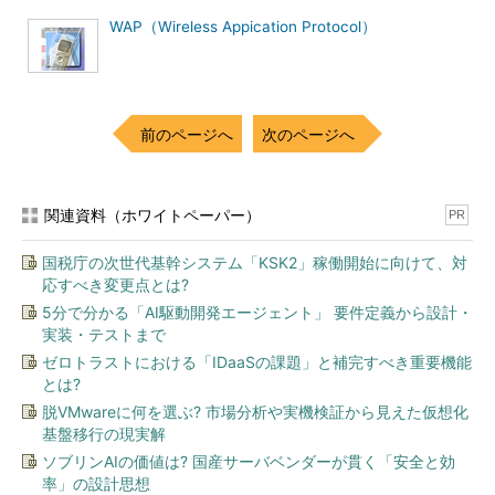
図26 プリマスタシークレットとなる情報は利用
アルゴリズムによって異なる
WAP（Wireless Appication Protocol）
なお、このあたりの具体的なメッセージ内容などについては、
後ほど、メッセージシーケンスの説明時に触れる。それを見れば
さらに具体的なイメージが湧くと思うが、ここでは「クライアン
前のページへ
次のページへ
トから暗号化されて送られてくる乱数情報」と考えておいていた
だけばよいだろう。
関連資料（ホワイトペーパー）
またDiffie&Hellman（離散対数方式）を利用する場合は、2バ
PR
イトの長さ情報と、1バイトから2の16乗−1までの範囲の、
国税庁の次世代基幹システム「KSK2」稼働開始に向けて、対
Diffie&Hellman公開情報が含まれる。Diffie&Hellmanは離散対数
応すべき変更点とは?
を求めることが困難な性格を利用した公開鍵配布システムの1つ
5分で分かる「AI駆動開発エージェント」 要件定義から設計・
だ。
実装・テストまで
ゼロトラストにおける「IDaaSの課題」と補完すべき重要機能
なお、Diffie&Hellman公開情報は、Client Key Exchangeメッ
とは?
セージに含まれる場合のほか、Client Certificateメッセージに含
脱VMwareに何を選ぶ? 市場分析や実機検証から見えた仮想化
まれることもある。
基盤移行の現実解
ソブリンAIの価値は? 国産サーバベンダーが貫く「安全と効
クライアントランダム／サーバランダム
率」の設計思想