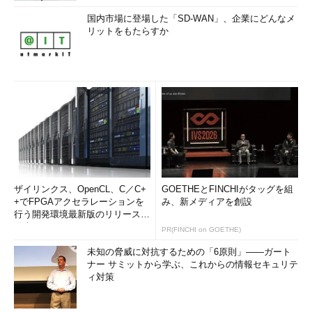
国内市場に登場した「SD-WAN」、企業にどんなメ
リットをもたらすか
ザイリンクス、OpenCL、C／C+
GOETHEとFINCHIがタッグを組
+でFPGAアクセラレーションを
み、新メディアを創設
行う開発環境最新版のリリースを
発表
PR(FINCHI on GOETHE)
未知の脅威に対抗するための「6原則」――ガート
ナー サミットから学ぶ、これからの情報セキュリテ
ィ対策