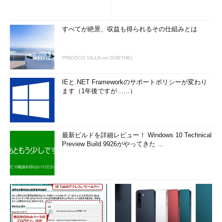
している。
これらのパラメータを用いて、どのような計算を行えばよいの
すべてが絶景、収益も得られるその仕組みとは
か。PRFの生成アルゴリズムを
図9
に示す。シークレットは前半
分と後半分に2分される。ラベルとシードはビット列を結合して
PR(COCO VILLA on GOETHE)
おく。そして、シークレット前半とラベル＋シード情報を
P_MD5関数に、またシークレット後半とラベル＋シード情報を
IEと.NET Frameworkのサポートポリシーが変わり
P_SHA-1関数に、それぞれ入力する。そして両関数の出力結果の
ます（1年後ですが……）
XOR（排他的論理和）をとったものがPRF関数の計算結果とす
る。
最新ビルドを詳細レビュー！ Windows 10 Technical
Preview Build 9926がやってきた ...
図28 PRF値の計算アルゴリズム。P_MD5とP_SHA-1が重
要な役割を果たす
この計算アルゴリズムのポイントは、任意長の情報であるシー