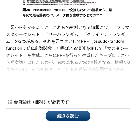
図25 Handshake Protocolで交換した3つの情報から、暗
号化で最も重要なパラメータ群を生成するまでのフロー
図から分かるように、これらの材料となる情報には、「プリマ
スタシークレット」「サーバランダム」「クライアントランダ
ム」の3つがある。それを元ネタとしてPRF（pseudo-random
function：疑似乱数関数）と呼ばれる演算を施して「マスタシー
クレット」を生成。さらにPRFを行って生成したキーブロックか
ら順次切り出したものが、右端にある6つの情報となる。情報が6
つあるのは、それぞれクライアントが送信時に使用するものと、
サーバが送信時に使用するものが、それぞれ3つずつ存在するた
めだ。
サーバ、クライアントを問わず、これらの情報は必ず6つすべ
会員登録（無料）が必要です
てを所有していなければならない。理由は簡単だ。例えばサーバ
が自分で送信するデータは「サーバ書き込みキー」を使って暗号
続きを読む
化するが、クライアントから受信したデータは「クライアント書
き込みキー」により復号しなければならないためだ。双方向に通
信する以上は、これら6つの情報を両者が共有していなければな