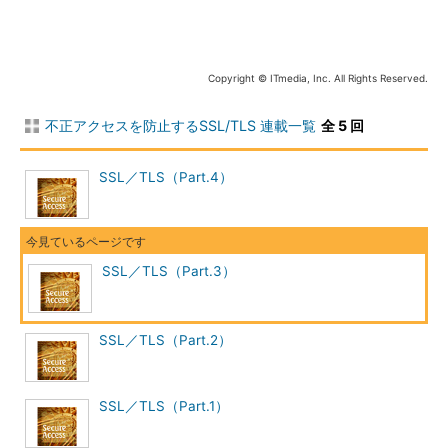
らない。
これらの材料となる3つの要素は次のようなものだ。
Copyright © ITmedia, Inc. All Rights Reserved.
プリマスタシークレット
不正アクセスを防止するSSL/TLS 連載一覧
全 5 回
その名のとおりマスタシークレットの前駆情報に相当するも
の。キー交換アルゴリズムによってそのサイズは異なる。
図26
に示すように、RSAを使用する場合は、2バイトのversion番号と
SSL／TLS（Part.4）
46バイトのクライアントが生成した乱数により構成される。こ
の情報は、Handshake Protocolの1つClient Key Exchangeに含ま
れており、サーバに向けて送信されるときには全体がサーバの公
開鍵で暗号化されている。
SSL／TLS（Part.3）
SSL／TLS（Part.2）
SSL／TLS（Part.1）