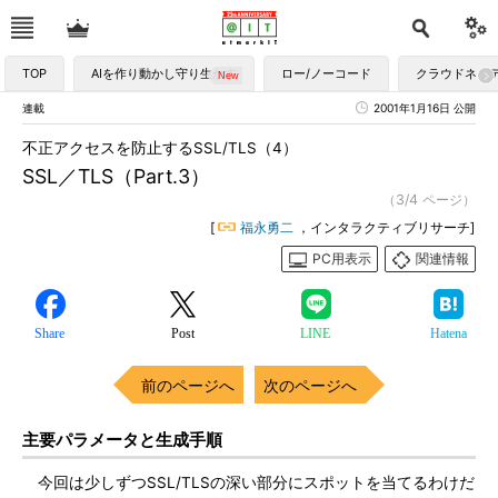
TOP
AIを作り動かし守り生かす
ロー/ノーコード
クラウドネイ
連載
2001年1月16日 公開
不正アクセスを防止するSSL/TLS（4）
SSL／TLS（Part.3）
（3/4 ページ）
[
福永勇二
，インタラクティブリサーチ]
PC用表示
関連情報
Share
Post
LINE
Hatena
前のページへ
次のページへ
主要パラメータと生成手順
今回は少しずつSSL/TLSの深い部分にスポットを当てるわけだ