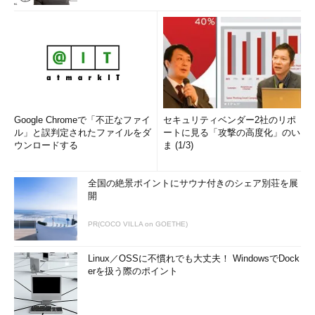
Google Chromeで「不正なファイ
セキュリティベンダー2社のリポ
ル」と誤判定されたファイルをダ
ートに見る「攻撃の高度化」のい
ウンロードする
ま (1/3)
全国の絶景ポイントにサウナ付きのシェア別荘を展
開
PR(COCO VILLA on GOETHE)
Linux／OSSに不慣れでも大丈夫！ WindowsでDock
erを扱う際のポイント