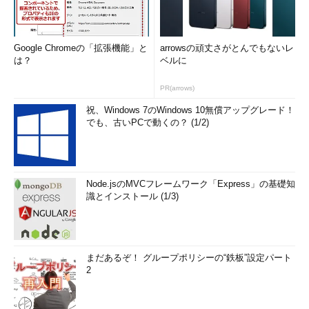
クレット、ラベル、シードをもとにして、出力結果の分布を偏ら
せることなく、必要なビット長に拡張した情報が得られる点だ。
その主な役割を果たしているのは、P_MD5やP_SHA-1といった関
Google Chromeの「拡張機能」と
arrowsの頑丈さがとんでもないレ
数である。MD5やSHA-1がハッシュ関数であることはすでに述べ
は？
ベルに
た。P_MD5やP_SHA-1は、これらハッシュ関数を使ってビット列
PR(arrows)
の拡張を行っているもので、PRF関数の最も重要な部分を担って
いる。
祝、Windows 7のWindows 10無償アップグレード！
でも、古いPCで動くの？ (1/2)
また、P_MD5とP_SHA-1の両方を使っているのは、PRFの安全
性をより高めるためである。どちらか一方だけでは、そのハッシ
ュ関数が破られたときに、TLS自身の安全性まで連鎖破綻するか
Node.jsのMVCフレームワーク「Express」の基礎知
もしれない。両関数を同時に使用することで、たとえ一方の関数
識とインストール (1/3)
が破られた場合でも、破られていない方の関数でTLSの安全性が
確保できるという考え方である。
P_hash値のアルゴリズム
まだあるぞ！ グループポリシーの“鉄板”設定パート
2