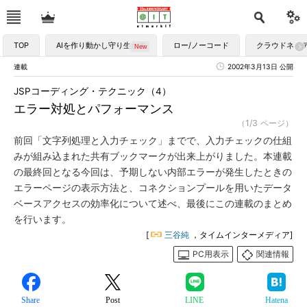
TOP
AIを作り動かし守り生かす
ロー/ノーコード
クラウドネイ
連載
2002年3月13日 公開
JSPコーディング・テクニック（4）
エラー対処とパフォーマンス
（1/3 ページ）
前回「文字列処理と入力チェック」までで、入力チェックの仕組
みが組み込まれた共有ブックマークが出来上がりました。本連載
の最終回となる今回は、予期しない内部エラーが発生したときの
エラーページの表示方法と、コネクションプールを用いたデータ
ベースアクセスの効率化について述べ、最後にこの連載のまとめ
を行います。
[
三谷純
，タイムインターメディア]
PC用表示
関連情報
Share
Post
LINE
Hatena