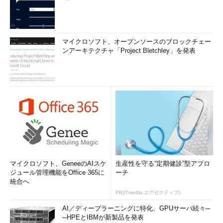
マイクロソフト、オープンソースのブロックチェー
ンアーキテクチャ「Project Bletchley」を発表
マイクロソフト、GeneeのAIスケ
生産性を守る“定期健診”型アプロ
ジュール管理機能をOffice 365に
ーチ
統合へ
PR(ITmedia エグゼクティブ)
AI／ディープラーニングに特化、GPUサーバ続々─
─HPEとIBMが新製品を発表