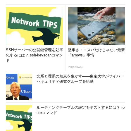
SSHサーバーの公開鍵管理を効率
堅牢さ・コスパだけじゃない最新
化するには？ ssh-keyscanコマン
「arrows」事情
ド
PR(arrows)
文系と理系の知恵を生かす――東京大学がサイバー
セキュリティ研究グループを始動
ルーティングテーブルの設定をテストするには？ ro
uteコマンド