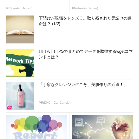
PR(dentsu Japan)
PR(dentsu Japan)
下請けが現場をトンズラ。取り残された元請けの運
命は？ (1/2)
HTTP/HTTPSでまとめてデータを取得するwgetコマ
ンドとは？
「丁寧なクレンジングこそ、美肌作りの近道！」
PR(DHC｜CanCam.jp)