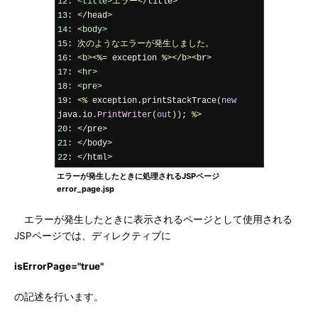
12
:
<title>
エラー</
title
>
13
:
</
head
>
14
:
<body>
15
:
次のようなエラーが発生しました。
16
:
<b>
<%=
 exception 
%></
b
><
br
>
17
:
<hr>
18
:
<pre>
19
:
<%
 exception
.
printStackTrace
(
new
java
.
io
.
PrintWriter
(
out
));
%>
20
:
</
pre
>
21
:
</
body
>
22
:
</
html
>
エラーが発生したときに処理されるJSPページ
error_page.jsp
エラーが発生したときに表示されるページとして使用される
JSPページでは、ディレクティブに
isErrorPage="true"
の記述を行います。