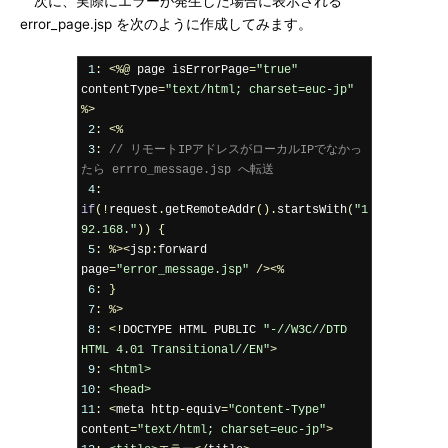
次に、実際にエラーが発生した場合に表示される
error_page.jsp を次のように作成してみます。
1
:
<%@
 page isErrorPage
=
"true"
contentType
=
"text/html; charset=euc-jp"
%>
2
:
<%
3
:
// リモートIPアドレスがローカルIPでなかっ
たら errro_message.jsp へ転送
4
:
if
(!
request
.
getRemoteAddr
().
startsWith
(
"1
92.168."
))
{
5
:
%><
jsp
:
forward 
page
=
"error_message.jsp"
/><%
6
:
}
7
:
%>
8
:
<!
DOCTYPE HTML PUBLIC 
"-//W3C//DTD 
HTML 4.01 Transitional//EN"
>
9
:
<html>
10
:
<head>
11
:
<
meta http
-
equiv
=
"Content-Type"
content
=
"text/html; charset=euc-jp"
>