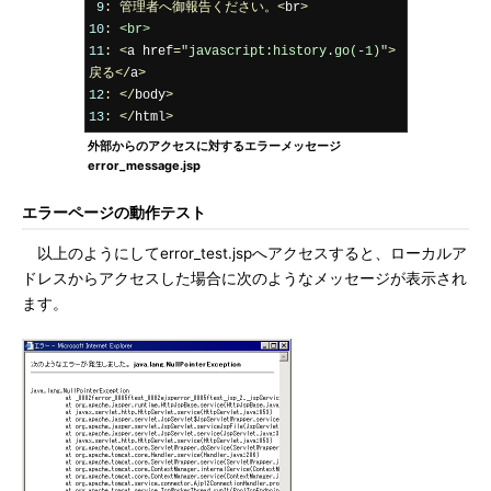
9
:
管理者へ御報告ください。<
br
>
10
:
<br>
11
:
<
a href
=
"javascript:history.go(-1)"
>
戻る</
a
>
12
:
</
body
>
13
:
</
html
>
外部からのアクセスに対するエラーメッセージ
error_message.jsp
エラーページの動作テスト
以上のようにしてerror_test.jspへアクセスすると、ローカルア
ドレスからアクセスした場合に次のようなメッセージが表示され
ます。