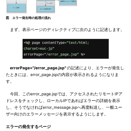
図 エラー発生時の処理の流れ
まず、表示ページのディレクティブに次のように記述します。
<%@
 page contentType
=
"text/html; 
charset=euc-jp"
errorPage
=
"/error_page.jsp"
 %>
errorPage="/error_page.jsp"
の記述により、エラーが発生し
たときには、error_page.jspの内容が表示されるようになりま
す。
今回、このerror_page.jspでは、アクセスされたリモートIPア
ドレスをチェックし、ローカルIPであればエラーの詳細を表示
し、そうでなければerror_message.jspへ再度転送し、一般ユー
ザー向けのエラーメッセージを表示するようにします。
エラーの発生するページ