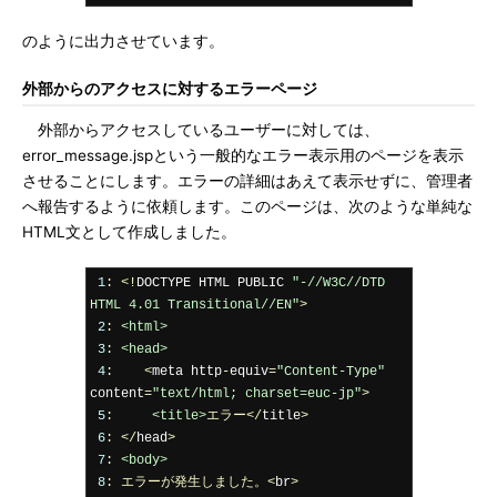
のように出力させています。
外部からのアクセスに対するエラーページ
外部からアクセスしているユーザーに対しては、
error_message.jspという一般的なエラー表示用のページを表示
させることにします。エラーの詳細はあえて表示せずに、管理者
へ報告するように依頼します。このページは、次のような単純な
HTML文として作成しました。
1
:
<!
DOCTYPE HTML PUBLIC 
"-//W3C//DTD 
HTML 4.01 Transitional//EN"
>
2
:
<html>
3
:
<head>
4
:
<
meta http
-
equiv
=
"Content-Type"
content
=
"text/html; charset=euc-jp"
>
5
:
<title>
エラー</
title
>
6
:
</
head
>
7
:
<body>
8
:
エラーが発生しました。<
br
>