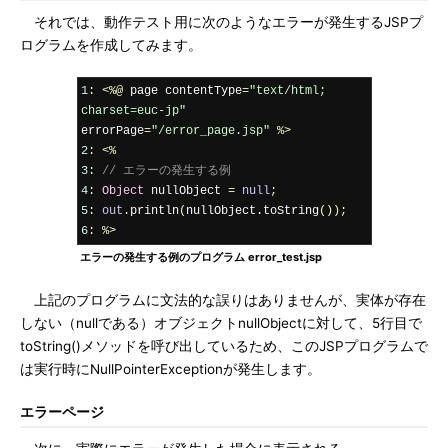
それでは、動作テスト用に次のようなエラーが発生するJSPプ
ログラムを作成してみます。
1
:
<%@
 page contentType
=
"text/html; 
charset=euc-jp"
errorPage
=
"/error_page.jsp"
%>
2
:
<%
3
:
// エラーの発生する例
4
:
Object
 nullObject 
=
null
;
5
:
out
.
println
(
nullObject
.
toString
());
6
:
%>
エラーの発生する例のプログラム error_test.jsp
上記のプログラムに文法的な誤りはありませんが、実体が存在
しない（nullである）オブジェクトnullObjectに対して、5行目で
toString()メソッドを呼び出しているため、このJSPプログラムで
は実行時にNullPointerExceptionが発生します。
エラーページ