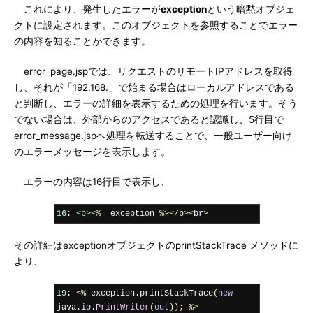
これにより、発生したエラーが
exception
という暗黙オブジェ
クトに設定されます。このオブジェクトを参照することでエラー
の内容を知ることができます。
error_page.jspでは、リクエストのリモートIPアドレスを取得
し、それが「192.168.」で始まる場合はローカルアドレスである
と判断し、エラーの詳細を表示するための処理を行います。そう
でない場合は、外部からのアクセスであると認識し、5行目で
error_message.jspへ処理を転送することで、一般ユーザー向け
のエラーメッセージを表示します。
エラーの内容は16行目で表示し、
16
:
<b>
<%=
 exception 
%></
b
><
br
>
その詳細はexceptionオブジェクトのprintStackTrace メソッドに
より、
19
:
<%
 exception
.
printStackTrace
(
new
java
.
io
.
PrintWriter
(
out
));
%>