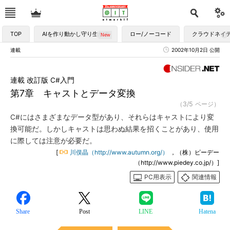
TOP
AIを作り動かし守り生かす
ロー/ノーコード
クラウドネイ
連載
2002年10月2日 公開
連載 改訂版 C#入門
第7章 キャストとデータ変換
（3/5 ページ）
C#にはさまざまなデータ型があり、それらはキャストにより変
換可能だ。しかしキャストは思わぬ結果を招くことがあり、使用
に際しては注意が必要だ。
[
川俣晶（http://www.autumn.org/）
，（株）ピーデー
（http://www.piedey.co.jp/）]
PC用表示
関連情報
Share
Post
LINE
Hatena