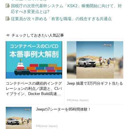
国税庁の次世代基幹システム「KSK2」稼働開始に向けて、対
応すべき変更点とは?
従業員が次々辞める「有害な職場」の残念すぎる共通点
チェックしておきたい人気記事
コンテナベースの継続的インテグ
Jeep 抽選で3万円分ギフト当たる
レーションの利点／課題と、CIパ
イプライン、Docker Build高速化
のコツ (1/2...
PR(Jeep Japan)
Jeepの7シーターを85時間体験！
PR(Jeep Japan)