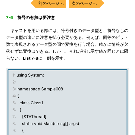
前のページへ
次のページへ
7-6
符号の有無は要注意
キャストを用いる際には、符号付きのデータ型と、符号なしの
データ型の違いに注意を払う必要がある。例えば、同等のビット
数で表現されるデータ型の間で変換を行う場合、確かに情報が欠
落せずに変換はできる。しかし、それが指し示す値が同じとは限
らない。
List 7-8
に一例を示す。
1:
using System;
2:
3:
namespace Sample008
4:
{
5:
class Class1
6:
{
7:
[STAThread]
8:
static void Main(string[] args)
9:
{