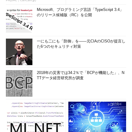
PR(DHC｜CanCam.jp)
Microsoft、プログラミング言語「TypeScript 3.4」
のリリース候補版（RC）を公開
一にも二にも「防御」を――元CIAのCISOが提言し
た6つのセキュリティ対策
2018年の災害では34.2％で「BCPが機能した」、N
TTデータ経営研究所が調査