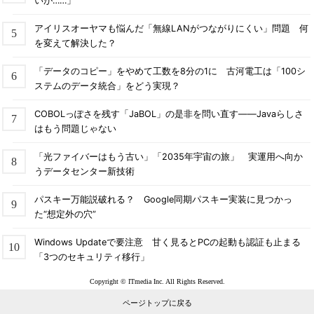
いが……」
アイリスオーヤマも悩んだ「無線LANがつながりにくい」問題 何
を変えて解決した？
「データのコピー」をやめて工数を8分の1に 古河電工は「100シ
ステムのデータ統合」をどう実現？
COBOLっぽさを残す「JaBOL」の是非を問い直す――Javaらしさ
はもう問題じゃない
「光ファイバーはもう古い」「2035年宇宙の旅」 実運用へ向か
うデータセンター新技術
パスキー万能説破れる？ Google同期パスキー実装に見つかっ
た“想定外の穴”
Windows Updateで要注意 甘く見るとPCの起動も認証も止まる
「3つのセキュリティ移行」
Copyright © ITmedia Inc. All Rights Reserved.
ページトップに戻る