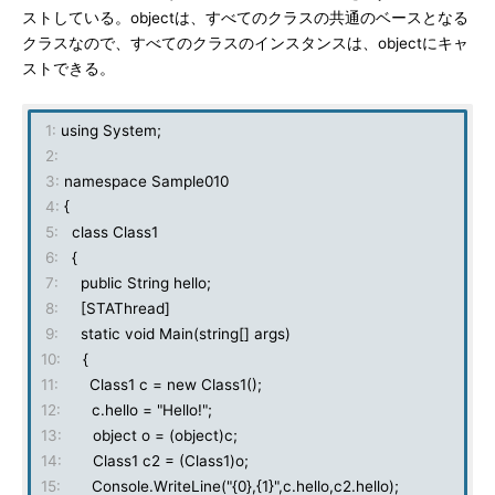
ストしている。objectは、すべてのクラスの共通のベースとなる
クラスなので、すべてのクラスのインスタンスは、objectにキャ
ストできる。
1:
using System;
2:
3:
namespace Sample010
4:
{
5:
class Class1
6:
{
7:
public String hello;
8:
[STAThread]
9:
static void Main(string[] args)
10:
{
11:
Class1 c = new Class1();
12:
c.hello = "Hello!";
13:
object o = (object)c;
14:
Class1 c2 = (Class1)o;
15:
Console.WriteLine("{0},{1}",c.hello,c2.hello);