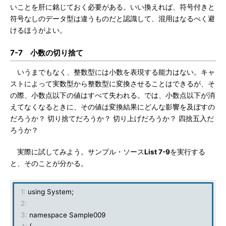
いことを肝に銘じておく必要がある。いい換えれば、符号付きと
符号なしのデータ型は違うものだと認識して、混用はなるべく避
けるほうがよい。
7-7 小数の切り捨て
いうまでもなく、整数型には小数を表現する能力はない。キャ
ストによって実数型から整数型に変換させることはできるが、そ
の際、小数点以下の値はすべて失われる。では、小数点以下が消
えてなくなるときに、その値は変換結果にどんな影響を及ぼすの
だろうか？ 切り捨てだろうか？ 切り上げだろうか？ 四捨五入だ
ろうか？
実際に試してみよう。サンプル・ソース
List 7-9
を実行する
と、そのことが分かる。
1:
using System;
2:
3:
namespace Sample009