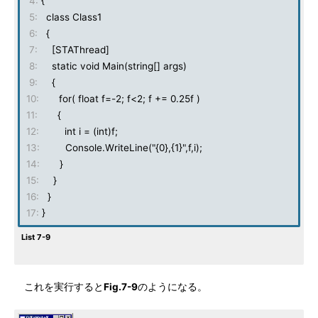
4:
{
5:
class Class1
6:
{
7:
[STAThread]
8:
static void Main(string[] args)
9:
{
10:
for( float f=-2; f<2; f += 0.25f )
11:
{
12:
int i = (int)f;
13:
Console.WriteLine("{0},{1}",f,i);
14:
}
15:
}
16:
}
17:
}
List 7-9
これを実行すると
Fig.7-9
のようになる。