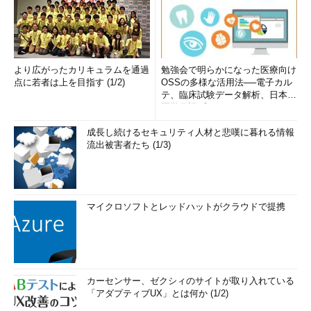
より広がったカリキュラムを通過
勉強会で明らかになった医療向け
点に若者は上を目指す (1/2)
OSSの多様な活用法──電子カル
テ、臨床試験データ解析、日本語
医学用語プラットフォーム、画...
成長し続けるセキュリティ人材と悲嘆に暮れる情報
流出被害者たち (1/3)
マイクロソフトとレッドハットがクラウドで提携
カーセンサー、ゼクシィのサイトが取り入れている
「アダプティブUX」とは何か (1/2)