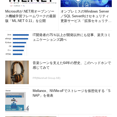
Microsoftが.NET用オープンソー
オンプレミスのWindows Server
ス機械学習フレームワークの最新
／SQL Server向けセキュリティ
版「ML.NET 0.11」を公開
更新サービス「拡張セキュリティ
更新プログ...
IT開発者の75％以上が開発以外にも従事、楽天コミ
ュニケーションズ調べ
音楽シーンを支えた64年の歴史、このヘッドホンで
感じてみて
PR(Marshall Group AB)
Mellanox、NVMe-oFでストレージを仮想化する「S
NAP」を発表