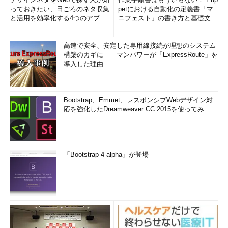
っておきたい、日ごろのネタ収集
petにおける自動化の定義書「マ
と活用を効率化する4つのアプリ
ニフェスト」の書き方と基礎文法
(1/3)
まとめ (1/5)
高速で安全、安定した専用線接続が理想のシステム
構築のカギに――マンパワーが「ExpressRoute」を
導入した理由
Bootstrap、Emmet、レスポンシブWebデザイン対
応を強化したDreamweaver CC 2015を使ってみ...
「Bootstrap 4 alpha」が登場