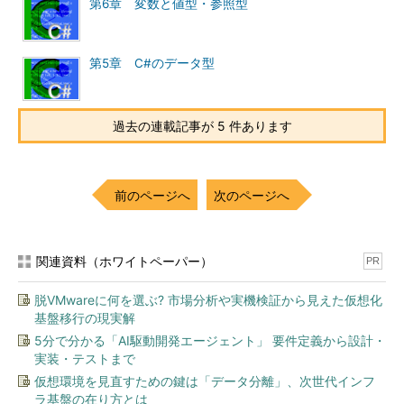
第6章 変数と値型・参照型
第5章 C#のデータ型
過去の連載記事が 5 件あります
前のページへ
次のページへ
関連資料（ホワイトペーパー）
PR
脱VMwareに何を選ぶ? 市場分析や実機検証から見えた仮想化
基盤移行の現実解
5分で分かる「AI駆動開発エージェント」 要件定義から設計・
実装・テストまで
仮想環境を見直すための鍵は「データ分離」、次世代インフ
ラ基盤の在り方とは