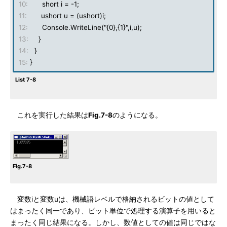
10:
short i = -1;
11:
ushort u = (ushort)i;
12:
Console.WriteLine("{0},{1}",i,u);
13:
}
14:
}
15:
}
List 7-8
これを実行した結果は
Fig.7-8
のようになる。
Fig.7-8
変数iと変数uは、機械語レベルで格納されるビットの値として
はまったく同一であり、ビット単位で処理する演算子を用いると
まったく同じ結果になる。しかし、数値としての値は同じではな