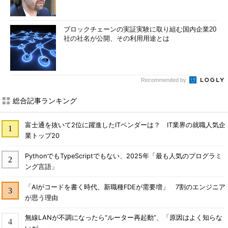
ブロックチェーンの実証実験に取り組む国内企業20
社の社名が公開、その利用用途とは
Recommended by
総合記事ランキング
富士通を抜いて2位に躍進したITベンダーは？ IT業界の就職人気企
業トップ20
PythonでもTypeScriptでもない、2025年「最も人気のプログラミ
ング言語」
「AIがコードを書く時代、新職種FDEが需要増」 7割のエンジニア
が思う理由
無線LANが不調になったら“ルーター再起動”、「原因はよく知らな