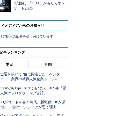
て注目、「ODA」がもたらすメ
リットとは?
ティメディアからのお知らせ
リア採用の応募を受け付けています
 記事ランキング
月間
本日
士通を抜いて2位に躍進したITベンダー
？ IT業界の就職人気企業トップ20
ythonでもTypeScriptでもない、2025年「最
も人気のプログラミング言語」
AIがコードを書く時代、新職種FDEが需
要増」 7割のエンジニアが思う理由