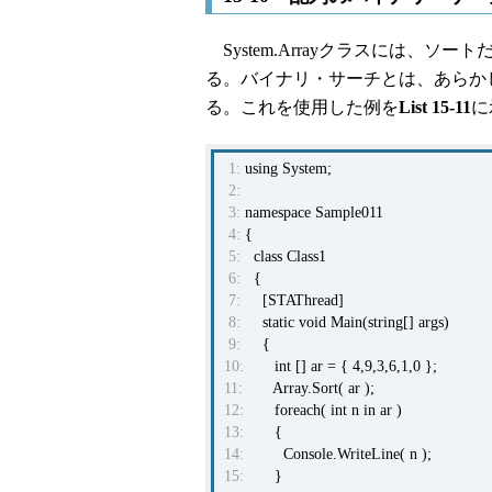
System.Arrayクラスには、
る。バイナリ・サーチとは、あらか
る。これを使用した例を
List 15-11
に
1:
using System;
2:
3:
namespace Sample011
4:
{
5:
class Class1
6:
{
7:
[STAThread]
8:
static void Main(string[] args)
9:
{
10:
int [] ar = { 4,9,3,6,1,0 };
11:
Array.Sort( ar );
12:
foreach( int n in ar )
13:
{
14:
Console.WriteLine( n );
15:
}