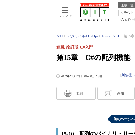
連載一覧
クラウド
メディア
AIを作
＠IT
アジャイル/DevOps
Insider.NET
第15章
連載 改訂版 C#入門
第15章 C#の配列機能
[
川俣晶（htt
2002年11月27日 00時00分 公開
印刷
通知
前のページへ
15-10 配列のバイナリ・サー