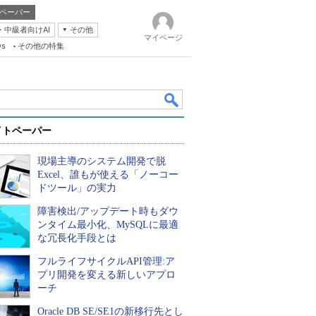
ペーパー
・中級者向けAI
その他
マイページ
ws
その他の特集
イトペーパー
現場主導のシステム開発で脱
Excel、誰もが使える「ノーコー
ドツール」の実力
障害検出/アップデート時もダウ
k
ンタイム最小化、MySQLに最適
な冗長化手段とは
フルライフサイクルAPI管理:ア
プリ開発を変える新しいアプロ
ーチ
Oracle DB SE/SE1の新移行先とし