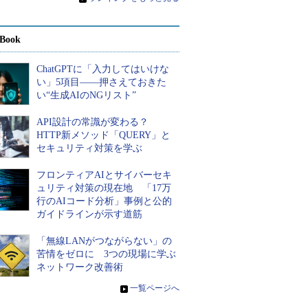
Book
ChatGPTに「入力してはいけな
い」5項目――押さえておきた
い“生成AIのNGリスト”
API設計の常識が変わる？
HTTP新メソッド「QUERY」と
セキュリティ対策を学ぶ
フロンティアAIとサイバーセキ
ュリティ対策の現在地 「17万
行のAIコード分析」事例と公的
ガイドラインが示す道筋
「無線LANがつながらない」の
苦情をゼロに 3つの現場に学ぶ
ネットワーク改善術
»
一覧ページへ