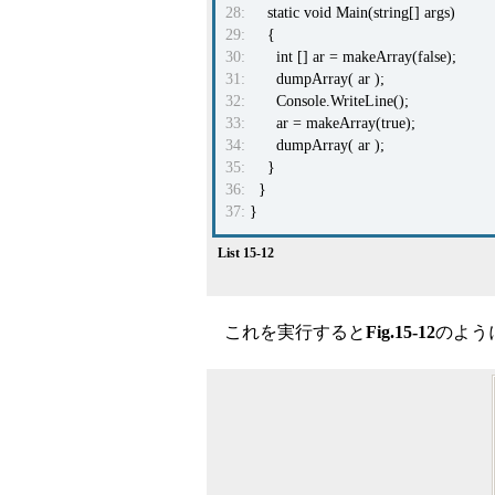
28:
static void Main(string[] args)
29:
{
30:
int [] ar = makeArray(false);
31:
dumpArray( ar );
32:
Console.WriteLine();
33:
ar = makeArray(true);
34:
dumpArray( ar );
35:
}
36:
}
37:
}
List 15-12
これを実行すると
Fig.15-12
のよう