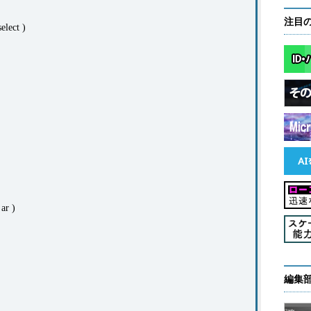
注目
elect )
ar )
編集