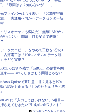
線LANが不調になったら“ルーター再起
動”、「原因はよく知らないが……」
光ファイバーはもう古い」「2035年宇宙
の旅」 実運用へ向かうデータセンター新
技術
アイリスオーヤマも悩んだ「無線LANがつ
ながりにくい」問題 何を変えて解決し
た？
「データのコピー」をやめて工数を8分の1
 古河電工は「100システムのデータ統
合」をどう実現？
OBOLっぽさを残す「JaBOL」の是非を問
直す――Javaらしさはもう問題じゃない
indows Updateで要注意 甘く見るとPCの
起動も認証も止まる「3つのセキュリティ移
行」
hatGPTに「入力してはいけない」5項目―
押さえておきたい“生成AIのNGリスト”
»
ランキングをもっと見る