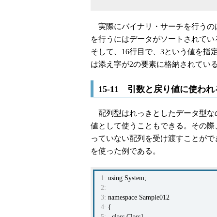
実際にバイナリ・サーチを行うのは、B
を行うにはデータがソートされてい
そして、16行目で、3という値を指
は添え字が2の要素に格納されているの
15-11 引数と戻り値に使わ
配列型はれっきとしたデータ型な
値として使うこともできる。その際
っていない配列を受け渡すことがで
を使った例である。
1:
using System;
2:
3:
namespace Sample012
4:
{
5:
class Class1