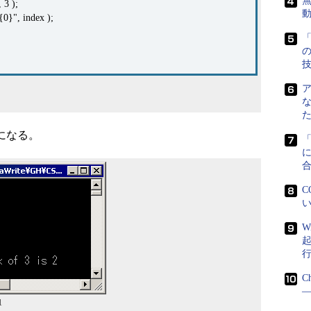
無
 3 );
0}", index );
「
になる。
に
C
い
W
C
―
1