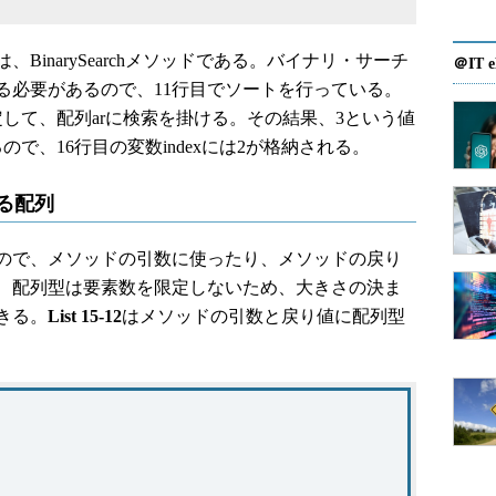
inarySearchメソッドである。バイナリ・サーチ
＠IT e
る必要があるので、11行目でソートを行っている。
定して、配列arに検索を掛ける。その結果、3という値
で、16行目の変数indexには2が格納される。
れる配列
ので、メソッドの引数に使ったり、メソッドの戻り
、配列型は要素数を限定しないため、大きさの決ま
きる。
List 15-12
はメソッドの引数と戻り値に配列型