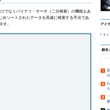
ソートだけでなくバイナリ・サーチ（二分検索）の機能もあ
じめソートされたデータを高速に検索する手法であ
示す。
アイ
キャ
総合
富
は
P
「