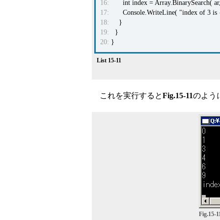
16:
int index = Array.BinarySearch( ar,
17:
Console.WriteLine( "index of 3 is {
18:
}
19:
}
20:
}
List 15-11
これを実行すると
Fig.15-11
のよう
Fig.15-1