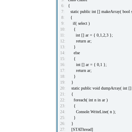
6:
{
7:
static public int [] makeArray( bool s
8:
{
9:
if( select )
10:
{
11:
int [] ar = { 0,1,2,3 };
12:
return ar;
13:
}
14:
else
15:
{
16:
int [] ar = { 0,1 };
17:
return ar;
18:
}
19:
}
20:
static public void dumpArray( int [] 
21:
{
22:
foreach( int n in ar )
23:
{
24:
Console.WriteLine( n );
25:
}
26:
}
27:
[STAThread]