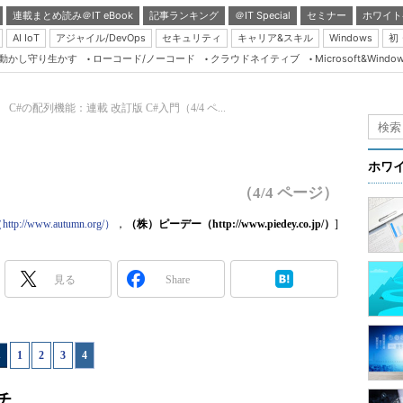
連載まとめ読み＠IT eBook
記事ランキング
＠IT Special
セミナー
ホワイト
AI IoT
アジャイル/DevOps
セキュリティ
キャリア&スキル
Windows
初
り動かし守り生かす
ローコード/ノーコード
クラウドネイティブ
Microsoft&Windo
Server & Storage
HTML5 + UX
 C#の配列機能：連載 改訂版 C#入門（4/4 ペ...
Smart & Social
Coding Edge
ホワ
Java Agile
（4/4 ページ）
Database Expert
p://www.autumn.org/）
，
（株）ピーデー（http://www.piedey.co.jp/）
]
Linux ＆ OSS
Master of IP Networ
見る
Share
Security & Trust
Test & Tools
1
|
2
|
3
|
4
Insider.NET
ブログ
チ