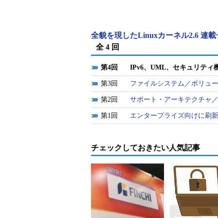
IPv6上のICMP機構（近隣
堅牢性の向上
全貌を現したLinuxカーネル2.6 連
経路制御（デフォルト経路）
全 4 回
エニィキャストへの対応
4
IPv6、UML、セキュリテ
モバイルIP機能への対応
3
ファイルシステム／ボリュ
IPv6 Over IPv6（IPv6
2
サポート・アーキテクチャ
IPv6 Over ATM（ATM上で
1
ネットフィルタのIPv6サポート
エンタープライズ向けに刷
編注：
USAGIによるIPv6につい
チェックしておきたい人気記事
■
SCTPのサポート
カーネル2.6では、SCTP（Stream Cont
SCTPとは、IPなどの信頼性のな