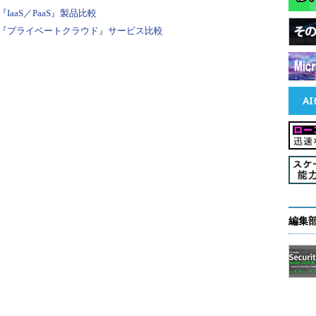
aaS／PaaS』製品比較
『プライベートクラウド』サービス比較
チホーミング対応であることです。これは、サーバと
る（クライアントのIPを複数持つ）ことで、いずれ
でも、ほかの通信路を介して通信を続行できるとい
SCTPは主にモバイル環境での利用が期待されていま
に電子署名や暗号化を施すことで、パケットの盗聴や偽
撃などを防ぐ機能です。
編集
装するためにカーネルにパッチを当てる必要がありました
Secのサポートが標準カーネルに取り込まれます。カーネ
tの成果物であり、IPv4／IPv6の双方で利用可能です。
する手段の1つに、FreeS/WANがある。FreeS/WANにつ