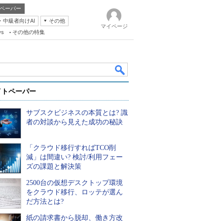
ペーパー
・中級者向けAI
その他
マイページ
ws
その他の特集
イトペーパー
サブスクビジネスの本質とは? 識
者の対談から見えた成功の秘訣
「クラウド移行すればTCO削
k
減」は間違い? 検討/利用フェー
ズの課題と解決策
2500台の仮想デスクトップ環境
をクラウド移行、ロッテが選ん
だ方法とは?
紙の請求書から脱却、働き方改