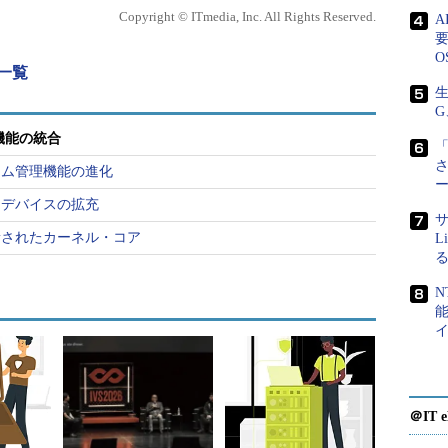
探索／自動設定関連機能）の改善
Copyright © ITmedia, Inc. All Rights Reserved.
要
O
載一覧
の改善
生
G
ィ機能の統合
「
ーム管理機能の進化
のパケットをIPv6上でトンネルする機能）
／デバイスの拡充
IPv6による通信を行う機能）
サ
新されたカーネル・コア
L
ては、
Linuxで作るIPv6ネットワーク環境
も参照。
N
rol Transmission Protocol）がサポートされます。
＠IT e
いプロトコル上で、耐故障性に優れた通信路を提供す