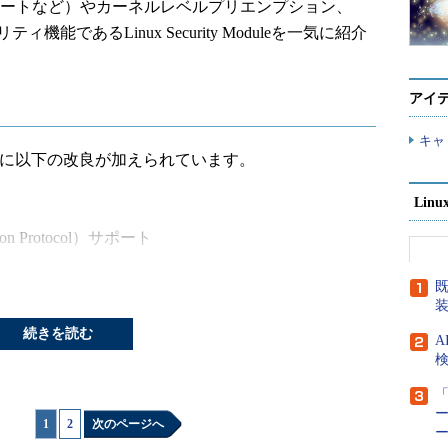
Pサポートなど）やカーネルレベルプリエンプション、
リティ機能であるLinux Security Moduleを一気に紹介
アイ
キャ
ックに以下の改良が加えられています。
Lin
ssion Protocol）サポート
既
続きを読む
A
検
Project（
編注
）やヘルシンキ工科大学などの成果
られています。いくつかの機能はカーネル2.4でも
「
ー
すが、次のような改善が行われています。
1
|
2
次のページへ