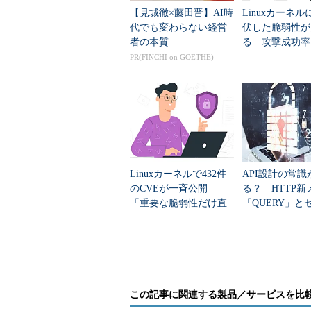
るトランスポート層のプロトコルの
【見城徹×藤田晋】AI時
Linuxカーネル
代でも変わらない経営
伏した脆弱性が
者の本質
る 攻撃成功率
PR(FINCHI on GOETHE)
Linuxカーネルで432件
API設計の常識
図4 SCTPによる通信
のCVEが一斉公開
る？ HTTP新
「重要な脆弱性だけ直
「QUERY」と
SCTPは、以下のような特徴を持
す」運用は限界か
ティ対策を学ぶ
メッセージ指向の通信プロト
シーケンス番号とチェックサ
の多重送信などを回避して信
この記事に関連する製品／サービスを比
マルチホーミング対応の通信プ