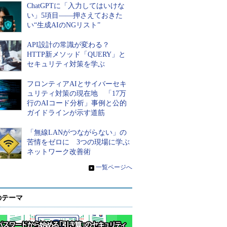
ChatGPTに「入力してはいけな
い」5項目――押さえておきた
い“生成AIのNGリスト”
API設計の常識が変わる？
HTTP新メソッド「QUERY」と
セキュリティ対策を学ぶ
フロンティアAIとサイバーセキ
ュリティ対策の現在地 「17万
行のAIコード分析」事例と公的
ガイドラインが示す道筋
「無線LANがつながらない」の
苦情をゼロに 3つの現場に学ぶ
ネットワーク改善術
»
一覧ページへ
のテーマ