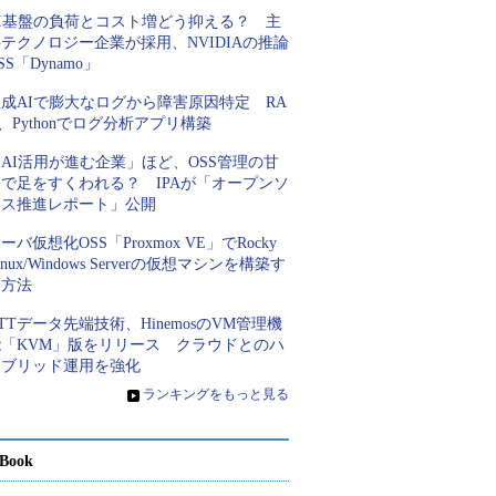
AI基盤の負荷とコスト増どう抑える？ 主
テクノロジー企業が採用、NVIDIAの推論
SS「Dynamo」
成AIで膨大なログから障害原因特定 RA
、Pythonでログ分析アプリ構築
AI活用が進む企業」ほど、OSS管理の甘
さで足をすくわれる？ IPAが「オープンソ
ース推進レポート」公開
ーバ仮想化OSS「Proxmox VE」でRocky
inux/Windows Serverの仮想マシンを構築す
る方法
TTデータ先端技術、HinemosのVM管理機
能「KVM」版をリリース クラウドとのハ
イブリッド運用を強化
»
ランキングをもっと見る
Book