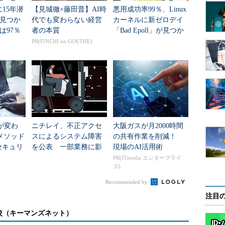
一種です（
図4
）。
に15年潜
【見城徹×藤田晋】AI時
悪用成功率99％、Linux
見つか
代でも変わらない経営
カーネルに新ゼロデイ
は97％
者の本質
「Bad Epoll」が見つか
る
PR(FINCHI on GOETHE)
が変わ
ニチレイ、不正アクセ
大阪ガスが月2000時間
メソッド
スによるシステム障害
の共有作業を削減！
セキュリ
を公表 一部業務に影
現場のAI活用術
っています。
響
PR(ITmedia エンタープライ
ズ)
コルである（オクテットストリームではない）
Recommended by
ムからパケットの正統性を検証することで、パケット
注目
頼性を確保する
較（キーマンズネット）
ロトコルであり、1つのストリームに対する通信路