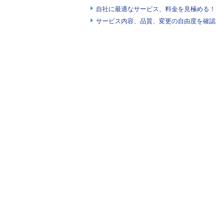
を複数持たせることができる
自社に最適なサービス、料金を見極める！『I
サービス内容、品質、変更の自由度を確認
SCTPの最大の特徴の1つがマル
クライアントとの通信路を多重化す
かの通信路が通信不能になった場合
うことです。このような特性から、
す。
■
IPSecのサポート
IPSecとは、IP通信のパケット
造パケットの送信によるリピート攻
カーネル2.4系は、IPSecを実
が（
編注
）、カーネル2.6ではIP
ル2.6のIPSecはUSAGI Projec
編注：
カーネル2.4でIPSecを利用