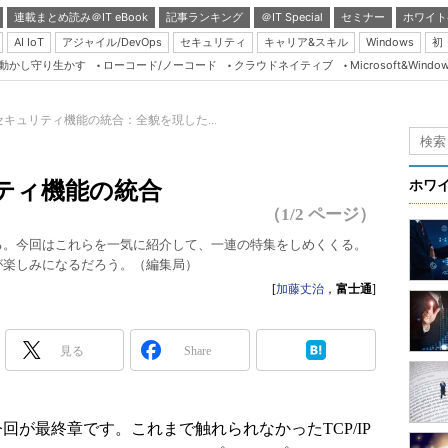
連載まとめ読み＠IT eBook
記事ランキング
＠IT Special
セミナー
ホワイト
AI IoT
アジャイル/DevOps
セキュリティ
キャリア&スキル
Windows
初
り動かし守り生かす
ローコード/ノーコード
クラウドネイティブ
Microsoft&Windo
Server & Storage
HTML5 + UX
、セキュリティ機能の統合：全貌を現した...
Smart & Social
Coding Edge
リティ機能の統合
ホワ
Java Agile
（1/2 ページ）
Database Expert
ある。今回はこれらを一気に紹介して、一連の特集をしめくくる。
が楽しみになるだろう。（編集局）
Linux ＆ OSS
[
加藤丈治
，
富士通
]
Master of IP Networ
Security & Trust
見る
Share
Test & Tools
Insider.NET
回が最終章です。これまで触れられなかったTCP/IP
ブログ