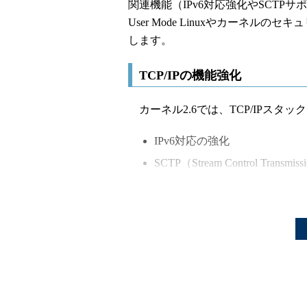
関連機能（IPv6対応強化やSCT
User Mode Linuxやカーネルのセキュ
します。
TCP/IPの機能強化
カーネル2.6では、TCP/IPスタ
IPv6対応の強化
SCTP（Stream Control Transmi
IPSec対応
■
IPv6対応の強化
カーネル2.6のIPv6実装には、USAGI 
が取り入れられ、大幅な機能強化が図
すでに利用できるようになっていま