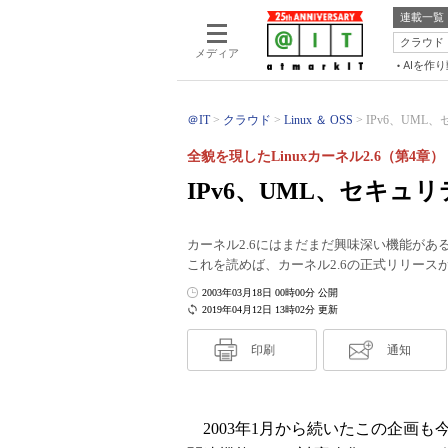
連載一覧
クラウド
メディア
AIを作
＠IT
クラウド
Linux ＆ OSS
IPv6、UML
全貌を現したLinuxカーネル2.6（第4章）
IPv6、UML、セキュ
カーネル2.6にはまだまだ興味深い機能が
これを読めば、カーネル2.6の正式リリース
2003年03月18日 00時00分 公開
2019年04月12日 13時02分 更新
印刷
通知
2003年1月から続いたこの企画も今