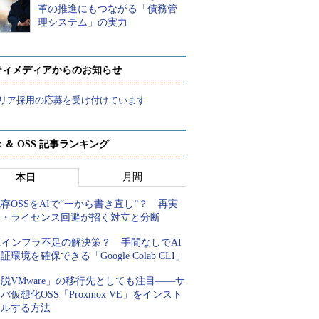
革の推進にもつながる「債務管
理システム」の実力
ティメディアからのお知らせ
リア採用の応募を受け付けています
ux ＆ OSS 記事ランキング
月間
本日
存OSSをAIで“一から書き直し”？ 再実
装・ライセンス回避が招く対立と分断
Iインフラ不足の解決策？ 手間なしでAI
証環境を確保できる「Google Colab CLI」
脱VMware」の移行先としても注目――サ
バ仮想化OSS「Proxmox VE」をインスト
ールする方法