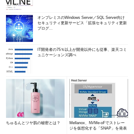
2. ディレクトリの作成（
script.txt
：rootで実
行）
オンプレミスのWindows Server／SQL Server向け
3. lfs-packageのソースを/mnt/lfs/usr/srcにコ
セキュリティ更新サービス「拡張セキュリティ更新
ピー
プログ...
4. lfs-packageを展開
5. ライブラリを静的に取り込んでコンパイル
（
lfs-compile.sh
）
IT開発者の75％以上が開発以外にも従事、楽天コミ
6. /procのマウントとchroot（
root.sh
：rootで
ュニケーションズ調べ
実行）
− ここからはchroot後の環境 −
7. ライブラリを動的に組み込んでコンパイル
（
lfs-compile2.sh
）
8. 各種設定ファイルの作成とカーネルのコン
パイル（
lfs-compile3.sh
）
− ベース・ディストリビューションへ戻
ちゅるんとツヤ肌の秘密とは？
Mellanox、NVMe-oFでストレー
る −
ジを仮想化する「SNAP」を発表