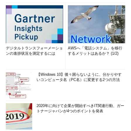
今後は、LFS環境を充実させる手段を紹介し
ていくつもりだ。筆者の目の前で、ただプロン
プトを光らせているだけのそれ（LFS）は、わ
が子のようにかわいく、それを育てていきたい
と考えている。しかし、筆者がのんびりしてい
る間にLFS-4.0がリリースされてずいぶんと時
間がたってしまった。
デジタルトランスフォーメーショ
AWSへ「電話システム」を移行
ンの進捗状況を測定するには
次回はLFS-4.0のインストール方法を紹介
するメリットはあるか？ (1/2)
し、以降はLFS-4.0環境を育てていく話を連載
するつもりだ。これまでのように中断せず、な
るべく一定のペースで掲載できるように努力す
【Windows 10】後々困らないように、分かりやす
いコンピュータ名（PC名）に変更する2つの方法
るので、今後ともよろしくお付き合い願いた
い。
Copyright © ITmedia, Inc. All Rights Reserved.
2020年に向けて企業が開始すべきIT関連行動、ガー
関連情報
トナージャパンが4つのポイントを発表
LFSで作って学ぶLinuxの仕組み 連載一覧