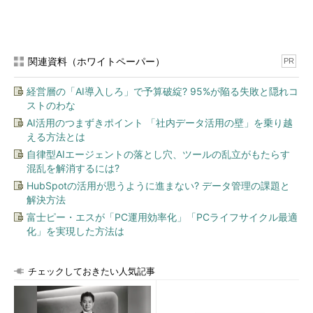
ストであろうと思う。
カーネルをコンパイルしたら、生成されたbzImageに名前を付
けて/bootへとコピーする。さらに、ソースディレクトリに生成
関連資料（ホワイトペーパー）
PR
されたSystem.mapというファイルも/bootへとコピーしてお
経営層の「AI導入しろ」で予算破綻? 95%が陥る失敗と隠れコ
く。
ストのわな
LILO／GRUBの設定
AI活用のつまずきポイント 「社内データ活用の壁」を乗り越
える方法とは
ここまでできたら、chrootしていた環境からlogoutで抜け出し
自律型AIエージェントの落とし穴、ツールの乱立がもたらす
て、ベース・ディストリビューションへと戻る。
混乱を解消するには?
HubSpotの活用が思うように進まない? データ管理の課題と
ベース・ディストリビューション環境に戻ったら、LFS環境で
解決方法
作成したカーネル（/bootにコピーしたもの。以下の例では
富士ピー・エスが「PC運用効率化」「PCライフサイクル最適
lfskernel）を、ベース・ディストリビューションの/bootにもコ
化」を実現した方法は
ピーする。これは、LFSのパーティションにブートローダがない
からだ。
チェックしておきたい人気記事
# cp /mnt/lfs/boot/lfskernel /boot