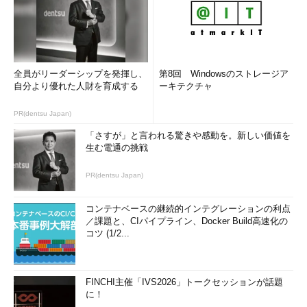
カーネルをコピーしたら、ベース・ディストリビューションを
起動するために利用しているブートローダに、LFSを起動するた
めの設定を書き加える。
# cat >> /etc/lilo.conf << "EOF"
全員がリーダーシップを発揮し、
第8回 Windowsのストレージア
自分より優れた人財を育成する
    image
=
/boot/
lfskernel

ーキテクチャ
    label
=
lfs

    root
=
/dev/
hdb6

PR(dentsu Japan)
    read
-
only

「さすが」と言われる驚きや感動を。新しい価値を
EOF
生む電通の挑戦
上記は、LILOをブートローダとしている場合の例であ
PR(dentsu Japan)
る。/dev/hda6としている部分は、筆者の環境におけるLFS用の
パーティション・デバイスである。この部分は、各自の環境に合
コンテナベースの継続的インテグレーションの利点
わせて変更してほしい。LILOの場合は、このように/etc/lilo.conf
／課題と、CIパイプライン、Docker Build高速化の
コツ (1/2...
を書き換えた後で、
# /sbin/lilo -v
FINCHI主催「IVS2026」トークセッションが話題
に！
を実行して、変更を認識させなければならない。