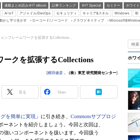
連載まとめ読み＠IT eBook
記事ランキング
＠IT Special
セミナー
ホワイト
AI IoT
アジャイル/DevOps
セキュリティ
キャリア&スキル
Windows
初
り動かし守り生かす
ローコード/ノーコード
クラウドネイティブ
Microsoft&Windo
Server & Storage
HTML5 + UX
ンフレームワークを拡張するCollections...
Smart & Social
Coding Edge
を拡張するCollections
ホワ
Java Agile
[
横田健彦
，
（株）東芝 研究開発センター
]
Database Expert
Linux ＆ OSS
見る
Share
Master of IP Networ
Security & Trust
Test & Tools
ングを簡単に実現
」に引き続き、
Commonsサブプロジ
ポーネントを紹介しましょう。今回と次回は、
Insider.NET
ィ色の強いコンポーネントを扱います。今回扱う
ブログ