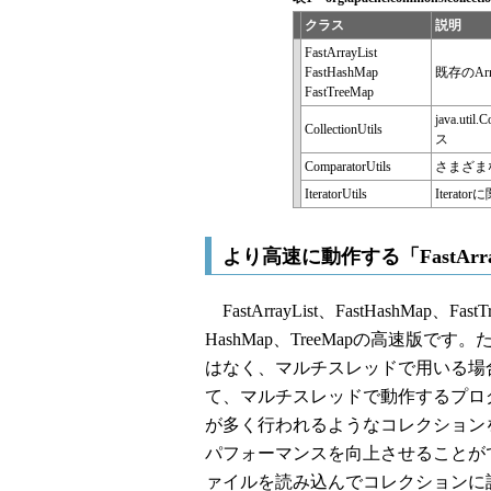
クラス
説明
FastArrayList
FastHashMap
既存のArr
FastTreeMap
java.u
CollectionUtils
ス
ComparatorUtils
さまざまな
IteratorUtils
Itera
より高速に動作する「FastArrayL
FastArrayList、FastHashMap、Fa
HashMap、TreeMapの高速版
はなく、マルチスレッドで用いる場合
て、マルチスレッドで動作するプロ
が多く行われるようなコレクション
パフォーマンスを向上させることが
ァイルを読み込んでコレクションに