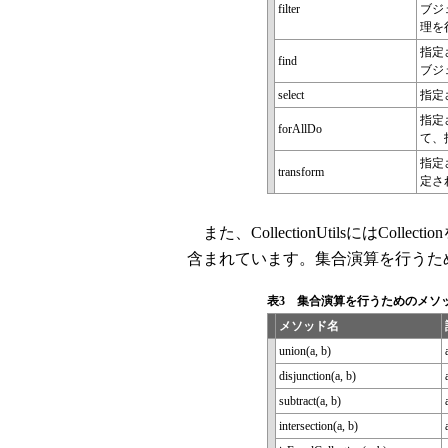
filter
ブジ
理を
指定
find
ブジ
select
指定
指定
forAllDo
て、
指定
transform
定さ
また、CollectionUtilsにはCo
含まれています。集合演算を行うた
表3 集合演算を行うためのメソ
メソッド名
union(a, b)
disjunction(a, b)
subtract(a, b)
intersection(a, b)