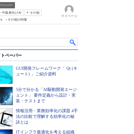
ペーパー
・中級者向けAI
その他
マイページ
ws
その他の特集
イトペーパー
GUI開発フレームワーク「 Qt (キ
ュート) 」ご紹介資料
5分で分かる「AI駆動開発エージ
k
ェント」 要件定義から設計・実
装・テストまで
情報活用・業務効率化の課題 4手
法の比較で理解する効率化の秘
訣とは
ITインフラ最適化を考える組織