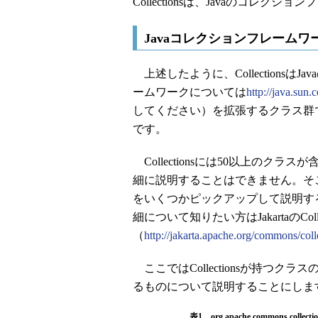
Collectionsは、Javaのコレ
Javaコレクションフレームワーク
上述したように、Collections
ームワークについては
http://java.sun.
してください）を拡張するクラス群で
です。
Collectionsには50以上のク
細に説明することはできません。そ
をいくつかピックアップして説明すること
細について知りたい方はJakartaのColle
（
http://jakarta.apache.org/commons/coll
ここではCollectionsが持つクラスのうちo
るものについて説明することにしま
表1 org.apache.commons.co