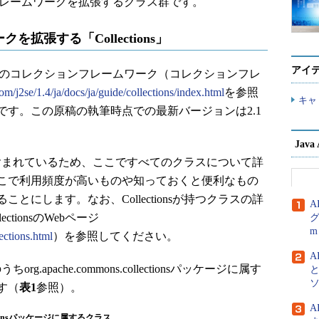
クションフレームワークを拡張するクラス群です。
を拡張する「Collections」
アイ
はJavaのコレクションフレームワーク（コレクションフレ
com/j2se/1.4/ja/docs/ja/guide/collections/index.html
を参照
キャ
す。この原稿の執筆時点での最新バージョンは2.1
Jav
ラスが含まれているため、ここですべてのクラスについて詳
こで利用頻度が高いものや知っておくと便利なもの
にします。なお、Collectionsが持つクラスの詳
A
ctionsのWebページ
グ
m
ections.html
）を参照してください。
A
rg.apache.commons.collectionsパッケージに属す
す（
表1
参照）。
llectionsパッケージに属するクラス