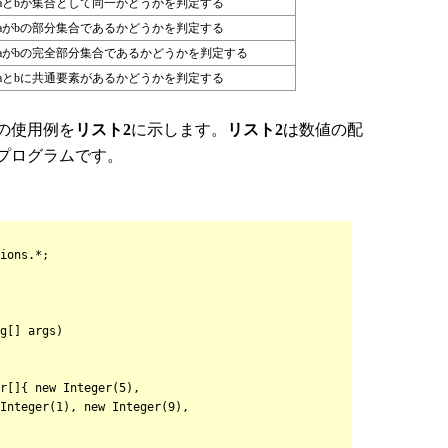
aとbが集合として同一かどうかを判定する
aがbの部分集合であるかどうかを判定する
aがbの完全部分集合であるかどうかを判定する
aとbに共通要素があるかどうかを判定する
ドの使用例を
リスト2
に示します。
リスト2
は数値の配
プログラムです。
ions.*;
g[] args)
{ new Integer(5),
er(1), new Integer(9),