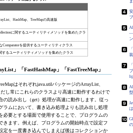
ま
安
ayList、HashMap、TreeMapの高速版
A
til.Collectionに関するユーティリティメソッドを集めたクラ
Comparatorを提供するユーティリティクラス
「
torに関するユーティリティメソッドを集めたクラス
「
ist」「FastHashMap」「FastTreeMap」
プ
l
stTreeMapはそれぞれjava.utilパッケージのArrayList、
A
です。ただし常にこれらのクラスより高速に動作するわけで
の読み出し（get）処理が高速に動作します。従っ
J
グラムにおいて、書き込み処理よりも読み出し処理
は
を必要とする場面で使用することで、プログラムの
G
できます。例えば、プログラムの開始時点で設定フ
設定を一度書き込んでしまえば後はコレクションか