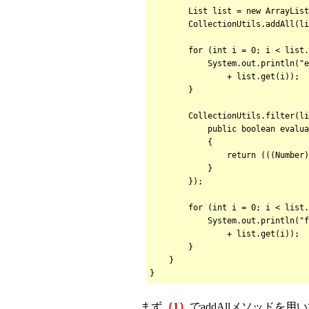
List list = new ArrayList(n
CollectionUtils.addAll
for (int i = 0; i < list.si
System.out.println("eleme
+ list.get(i));
}
CollectionUtils.filter(list
public boolean evaluate(
{
return (((Number)input)
}
});
for (int i = 0; i < list.si
System.out.println("filter
+ list.get(i));
}
}
}
まず
（1）
でaddAllメソッドを用