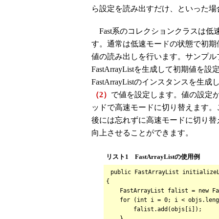
ら設定を読み出すだけ、といった場
Fast系のコレクションクラスは
す。通常は低速モードの状態で初期
値の読み出しを行います。サンプル
FastArrayListを生成して初
FastArrayListのインスタン
（2）
で値を設定します。値の設定
ッドで高速モードに切り替えます。
後には忘れずに高速モードに切り替
向上させることができます。
リスト1 FastArrayListの使用例
public FastArrayList initialize
{
FastArrayList falist = new Fa
for (int i = 0; i < objs.leng
falist.add(ob
}