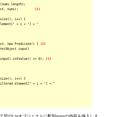
ums.length);
(list, nums);
(1)
ze(); i++) {
nt[" + i + "] = "
, new Predicate() {
(2)
Object input)
.intValue() >= 0);
(3)
ze(); i++) {
ed element[" + i + "] = "
いて空のListオブジェクトに配列numsの内容を挿入しま