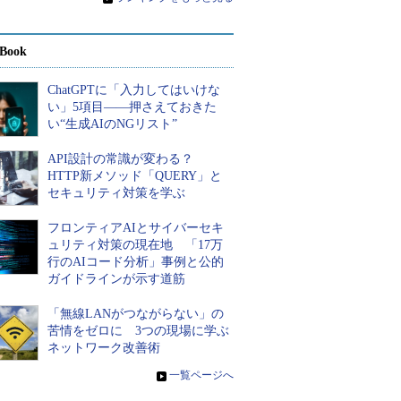
Book
ChatGPTに「入力してはいけな
い」5項目――押さえておきた
い“生成AIのNGリスト”
API設計の常識が変わる？
HTTP新メソッド「QUERY」と
セキュリティ対策を学ぶ
フロンティアAIとサイバーセキ
ュリティ対策の現在地 「17万
行のAIコード分析」事例と公的
ガイドラインが示す道筋
「無線LANがつながらない」の
苦情をゼロに 3つの現場に学ぶ
ネットワーク改善術
»
一覧ページへ