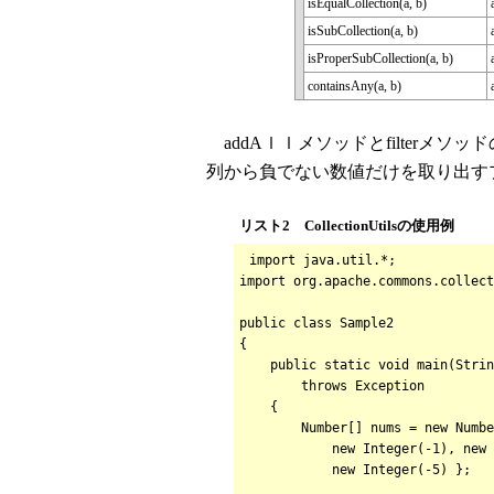
isEqualCollection(a, b)
isSubCollection(a, b)
isProperSubCollection(a, b)
containsAny(a, b)
addAｌｌメソッドとfilterメソッ
列から負でない数値だけを取り出す
リスト2 CollectionUtilsの使用例
import java.util.*;
import org.apache.commons.collect
public class Sample2
{
public static void main(Strin
throws Exception
{
Number[] nums = new Number[]
new Integer(-1), new Integ
new Integer(-5) };