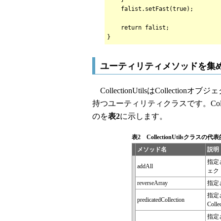
falist.setFast
return falist;
}
ユーティリティメソッドを集めた「Co
CollectionUtilsはCollect
持つユーティリティクラスです。Colle
のを
表2
に示します。
表2 CollectionUtilsクラス
メソッド名
説明
指定さ
addAll
ェクト
reverseArray
指定
指定
predicatedCollection
Col
指定