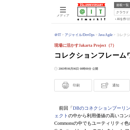
連載一覧
クラウド
メディア
AIを作
＠IT
アジャイル/DevOps
Java Agile
コレクショ
現場に活かすJakarta Project（7）
コレクションフレームワーク
2003年06月06日 00時00分 公開
印刷
通知
前回「
DBのコネクションプーリ
ェクト
の中から利用価値の高いコン
Commonsの中でもユーティリテ