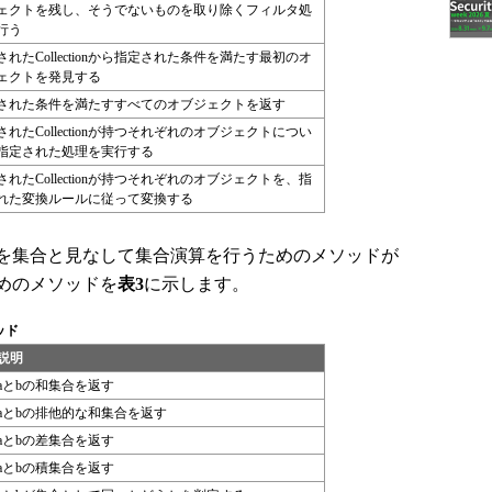
ェクトを残し、そうでないものを取り除くフィルタ処
行う
されたCollectionから指定された条件を満たす最初のオ
ェクトを発見する
された条件を満たすすべてのオブジェクトを返す
されたCollectionが持つそれぞれのオブジェクトについ
指定された処理を実行する
されたCollectionが持つそれぞれのオブジェクトを、指
れた変換ルールに従って変換する
llectionを集合と見なして集合演算を行うためのメソッドが
めのメソッドを
表3
に示します。
ッド
説明
aとbの和集合を返す
aとbの排他的な和集合を返す
aとbの差集合を返す
aとbの積集合を返す