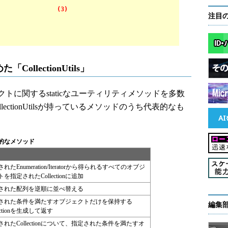
(true);
(3)
注目
llectionUtils」
ionオブジェクトに関するstaticなユーティリティメソッドを多数
ctionUtilsが持っているメソッドのうち代表的なも
の代表的なメソッド
れたEnumeration/Iteratorから得られるすべてのオブジ
を指定されたCollectionに追加
された配列を逆順に並べ替える
された条件を満たすオブジェクトだけを保持する
編集
lectionを生成して返す
されたCollectionについて、指定された条件を満たすオ