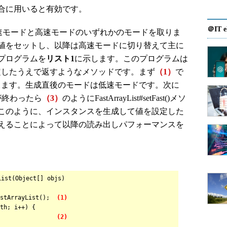
合に用いると有効です。
＠IT e
低速モードと高速モードのいずれかのモードを取りま
値をセットし、以降は高速モードに切り替えて主に
プログラムを
リスト1
に示します。このプログラムは
期値を設定したうえで返すようなメソッドです。まず
（1）
で
スを生成します。生成直後のモードは低速モードです。次に
が終わったら
（3）
のようにFastArrayList#setFast()メソ
このように、インスタンスを生成して値を設定した
えることによって以降の読み出しパフォーマンスを
List(Object[] objs)
stArrayList();
(1)
th; i++) {
js[i]);
(2)