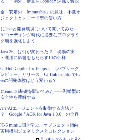
る 「例外」構文をCopilotと深掘り解説
全・安定の「Immutable」の意味、不変オ
ブジェクトとレコード型の使い方
IにJavaと開発環境について聞いてみた―
―AIコーディング時代に必要なプログラミ
ング脳を強化しよう
Java 26」は何が変わった？ 現場の実
装・運用に影響をもたらす10の仕様
GitHub Copilot for Eclipse」（パブリック
レビュー）リリース、GitHub CopilotでEc
ipseの開発体験はどう変わる？
Iにenumの基礎を聞いてみた――列挙型の
型安全性を理解する
avaでAIエージェントを制御する方法と
？ Google「ADK for Java 1.0.0」の全容
PT-5 miniに聞き学ぶ、オブジェクト指向
の実用機能ジェネリクスとコレクション
»
ランキングをもっと見る