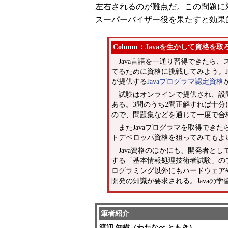
左右されるのが難点だ。この問題に
スーパーバイザー役を果たすと効果
Column：Javaを生かして資格を取
Java言語を一通り習得できたら
てるために資格に挑戦してみよう。J
が提供する
Javaプログラマ認定資格
試験はオンラインで提供され、設問
ある。3問のうち2問正解すれば十
ので、問題集などを通じて一度で合
またJavaプログラマを取得できた
トデベロッパ資格を狙ってみてもよ
Java資格のほかにも、開発者と
する「基本情報処理技術者試験」のプ
ログラミング以外にもハードウェア
開発の知識が要求される。Javaの
筆者紹介
渡辺 知樹（わたなべ ともき）