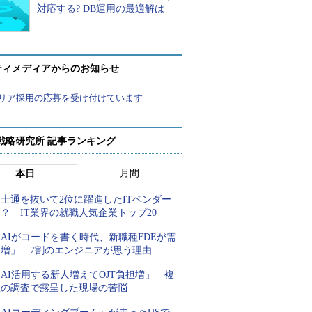
対応する? DB運用の最適解は
ティメディアからのお知らせ
リア採用の応募を受け付けています
戦略研究所 記事ランキング
月間
本日
士通を抜いて2位に躍進したITベンダー
？ IT業界の就職人気企業トップ20
AIがコードを書く時代、新職種FDEが需
要増」 7割のエンジニアが思う理由
AI活用する新人増えてOJT負担増」 複
数の調査で露呈した現場の苦悩