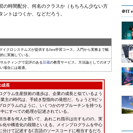
習の時間配分、何名のクラスか（もちろん少ない方
＠IT e
タントはつくか、などだろう。
・マイクロシステムズが提供するJava学習コース。入門から実務まで幅
的に実施している。
サルティングで定評のある
豆蔵
の教育サービス。方法論としてのオブ
い場合には最適。
の成長
ログラム生産技術の進歩は、企業の成長と似ているよう
事業主の時代は、手続き型指向の発想だ。ちょうど8ビッ
たプログラムのように、いくつかのサブルーチンを持つも
ド中にすべての処理が記述されている。
担当者を何人か置いて、あれこれ指示は出すものの、実
ル化や構造化の段階といえる。メインプログラムを中心
に分けて記述するC言語のソースコードに相当するだろ