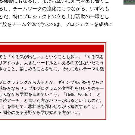
る機会にもなるし、またお互いに知恵を出し合うこ
るし、チームワークの強化にもつながる。いずれも
とだ。特にプロジェクトの立ち上げ活動の一環とし
術全般をチーム全体で学ぶのは、プロジェクトを成功に
ても「やる気が出ない」ということも多い。「やる気を
リアすべき、大きなハードルといえるのではないだろう
きなこと、楽しめることを軸に、それに近いテーマを勉
プログラミングから入るとか、ギャンブルが好きならス
球好きならサンプルプログラムの文字列をひいきのチー
がら学習を進めていこう。「Hello, World！」と
連続アーチ」と書いた方がパワーが出るというものだ。
わ）を寄せて、悲壮感を漂わせながら勉強すること。苦
・関心のある分野から学び始める方がいい。