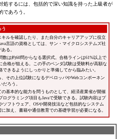
対処するには、包括的で深い知識を持った上級者が
的であろう。
ろう
、スキルを確認したり、また自分のキャリアアップに役立
ava言語の資格としては、サン・マイクロシステムズ社
がある。
数は約60問からなる選択式。合格ラインは61%以上で
分に合格が狙える。この手のベンダ試験は受験料が高額な
格できるようにしっかりと準備してから臨みたい。
ら、その上位試験になるデベロッパやWebコンポーネン
いだろう。
しての基本的な能力を問うものとして、経済産業省が開催
ログラミング項目もJavaで受験できる。試験内容はプ
やソフトウェア、OSや開発技法など包括的なシステム
学習に加え、書籍や通信教育での基礎学習が必要になる。