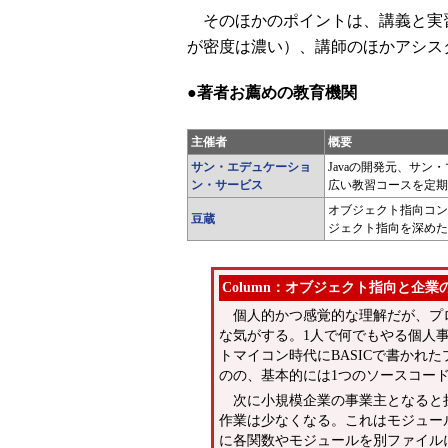
そのほかのポイントは、講義と実
が密度は濃い）、講師のほかアシス
●著者お薦めの教育機関
主催者
概要
サン・エデュケーショ
Javaの開発元、サン
ン・サービス
広い教習コースを定期
オブジェクト指向コン
豆蔵
ジェクト指向を深めた
Column：オブジェクト指向と企業
個人的かつ感覚的な理解だが、プ
な気がする。1人で何でもやる個人
トマイコン時代にBASICで書かれ
のの、基本的には1つのソースコー
次に小規模企業の事業主となると
作業は少なくなる。これはモジュー
に各関数やモジュールを別ファイル