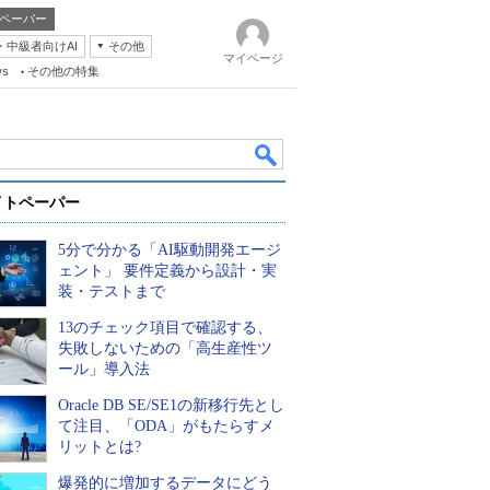
ペーパー
・中級者向けAI
その他
マイページ
ws
その他の特集
イトペーパー
5分で分かる「AI駆動開発エージ
ェント」 要件定義から設計・実
装・テストまで
13のチェック項目で確認する、
k
失敗しないための「高生産性ツ
ール」導入法
Oracle DB SE/SE1の新移行先とし
て注目、「ODA」がもたらすメ
リットとは?
爆発的に増加するデータにどう