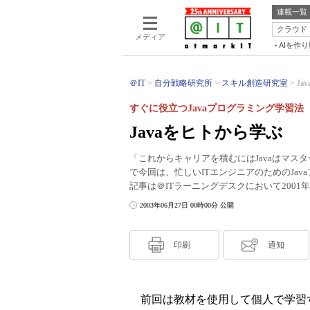
連載一覧
クラウド
メディア
AIを作
＠IT
自分戦略研究所
スキル創造研究室
Ja
すぐに役立つJavaプログラミング学習法
Javaをヒトから学ぶ
「これからキャリアを積むにはJavaはマ
で今回は、忙しいITエンジニアのためのJa
記事は＠ITラーニングデスクにおいて2001
2003年06月27日 00時00分 公開
印刷
通知
前回は教材を使用して個人で学習