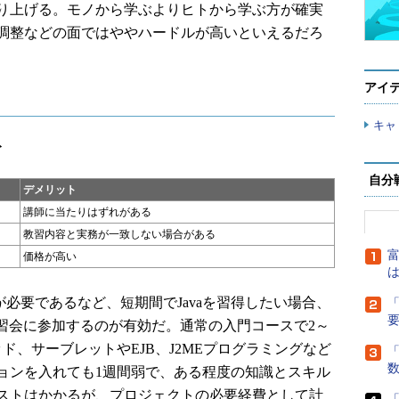
り上げる。モノから学ぶよりヒトから学ぶ方が確実
調整などの面ではややハードルが高いといえるだろ
アイ
キャ
ト
自分
デメリット
講師に当たりはずれがある
教習内容と実務が一致しない場合がある
富
価格が高い
は
が必要であるなど、短期間でJavaを習得したい場合、
「
講習会に参加するのが有効だ。通常の入門コースで2～
ド、サーブレットやEJB、J2MEプログラミングなど
「
ョンを入れても1週間弱で、ある程度の知識とスキル
ストはかかるが、プロジェクトの必要経費として計