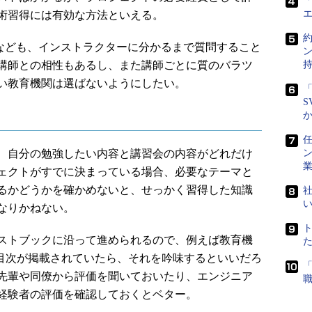
「
術習得には有効な方法といえる。
念なども、インストラクターに分かるまで質問すること
講師との相性もあるし、また講師ごとに質のバラツ
い教育機関は選ばないようにしたい。
「
S
任
自分の勉強したい内容と講習会の内容がどれだけ
ェクトがすでに決まっている場合、必要なテーマと
るかどうかを確かめないと、せっかく習得した知識
社
なりかねない。
ストブックに沿って進められるので、例えば教育機
の目次が掲載されていたら、それを吟味するといいだろ
先輩や同僚から評価を聞いておいたり、エンジニア
経験者の評価を確認しておくとベター。