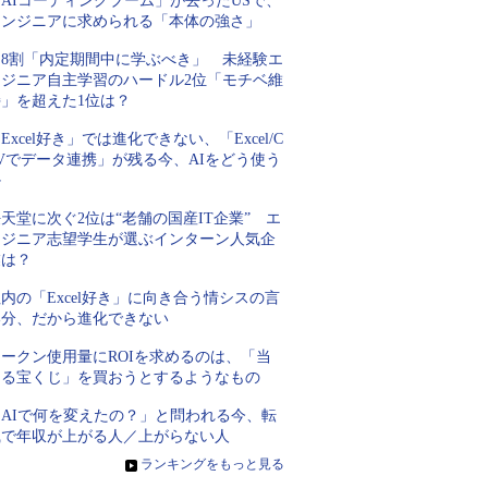
AIコーディングブーム」が去ったUSで、
エンジニアに求められる「本体の強さ」
約8割「内定期間中に学ぶべき」 未経験エ
ンジニア自主学習のハードル2位「モチベ維
持」を超えた1位は？
Excel好き」では進化できない、「Excel/C
Vでデータ連携」が残る今、AIをどう使う
か
天堂に次ぐ2位は“老舗の国産IT企業” エ
ンジニア志望学生が選ぶインターン人気企
業は？
内の「Excel好き」に向き合う情シスの言
い分、だから進化できない
トークン使用量にROIを求めるのは、「当
たる宝くじ」を買おうとするようなもの
「AIで何を変えたの？」と問われる今、転
職で年収が上がる人／上がらない人
»
ランキングをもっと見る