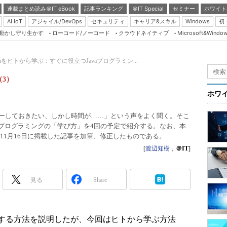
連載まとめ読み＠IT eBook
記事ランキング
＠IT Special
セミナー
ホワイト
AI IoT
アジャイル/DevOps
セキュリティ
キャリア&スキル
Windows
初
り動かし守り生かす
ローコード/ノーコード
クラウドネイティブ
Microsoft&Windo
Server & Storage
HTML5 + UX
vaをヒトから学ぶ：すぐに役立つJavaプログラミン...
Smart & Social
（3）
Coding Edge
ホワ
Java Agile
スターしておきたい、しかし時間が……」という声をよく聞く。そこ
Database Expert
vaプログラミングの「学び方」を4回の予定で紹介する。なお、本
Linux ＆ OSS
年11月16日に掲載した記事を加筆、修正したものである。
[
渡辺知樹
，
＠IT
]
Master of IP Networ
Security & Trust
見る
Share
Test & Tools
Insider.NET
する方法を説明したが、今回はヒトから学ぶ方法
ブログ