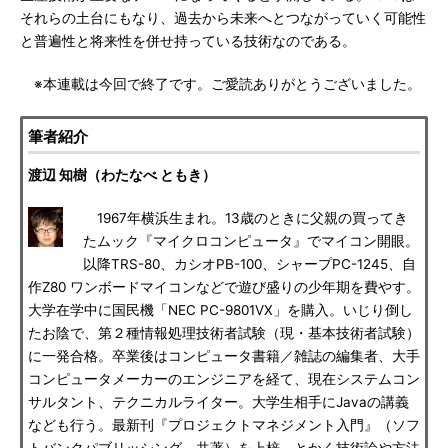
それらの土台にもなり、過去から未来へとつながっていく可能性
と普遍性と将来性を併せ持っている技術なのである。
※本連載は今回で終了です。ご愛読ありがとうございました。
筆者紹介
渡辺 知樹（わたなべ ともき）
1967年横浜生まれ。13歳のときに父親の買ってき
たムック『マイクロコンピュータ』でマイコン開眼。
以降TRS-80、カシオPB-100、シャープPC-1245、自
作Z80 ワンボードマイコンなどで遊び盛りの少年期を費やす。
大学在学中に国民機「NEC PC-9801VX」を購入。いじり倒し
たお陰で、第２種情報処理技術者試験（現・基本技術者試験）
に一発合格。卒業後はコンピュータ書籍／雑誌の編集者、大手
コンピュータメーカーのエンジニアを経て、現在システムコン
サルタント、テクニカルライター。大学生相手にJavaの講義
なども行う。最新刊『プロジェクトマネジメント入門』（ソフ