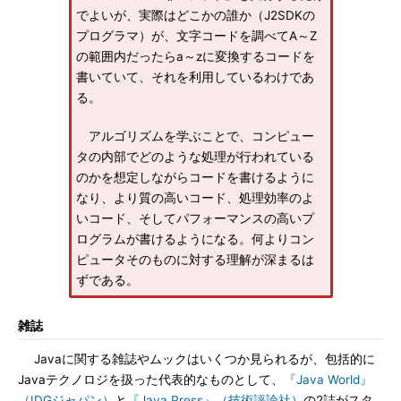
でよいが、実際はどこかの誰か（J2SDKの
プログラマ）が、文字コードを調べてA～Z
の範囲内だったらa～zに変換するコードを
書いていて、それを利用しているわけであ
る。
アルゴリズムを学ぶことで、コンピュー
タの内部でどのような処理が行われている
のかを想定しながらコードを書けるように
なり、より質の高いコード、処理効率のよ
いコード、そしてパフォーマンスの高いプ
ログラムが書けるようになる。何よりコン
ピュータそのものに対する理解が深まるは
ずである。
雑誌
Javaに関する雑誌やムックはいくつか見られるが、包括的に
Javaテクノロジを扱った代表的なものとして、
『Java World』
（IDGジャパン）
と
『Java Press』（技術評論社）
の2誌がスタ