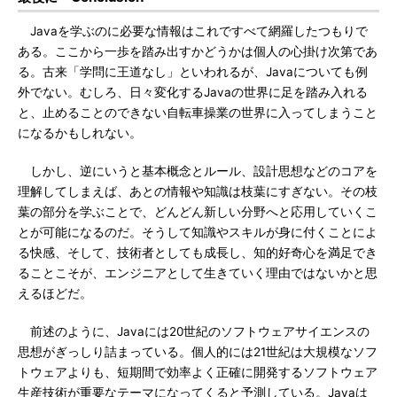
Javaを学ぶのに必要な情報はこれですべて網羅したつもりで
ある。ここから一歩を踏み出すかどうかは個人の心掛け次第であ
る。古来「学問に王道なし」といわれるが、Javaについても例
外でない。むしろ、日々変化するJavaの世界に足を踏み入れる
と、止めることのできない自転車操業の世界に入ってしまうこと
になるかもしれない。
しかし、逆にいうと基本概念とルール、設計思想などのコアを
理解してしまえば、あとの情報や知識は枝葉にすぎない。その枝
葉の部分を学ぶことで、どんどん新しい分野へと応用していくこ
とが可能になるのだ。そうして知識やスキルが身に付くことによ
る快感、そして、技術者としても成長し、知的好奇心を満足でき
ることこそが、エンジニアとして生きていく理由ではないかと思
えるほどだ。
前述のように、Javaには20世紀のソフトウェアサイエンスの
思想がぎっしり詰まっている。個人的には21世紀は大規模なソフ
トウェアよりも、短期間で効率よく正確に開発するソフトウェア
生産技術が重要なテーマになってくると予測している。Javaは