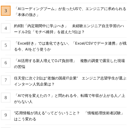
「AIコーディングブーム」が去ったUSで、エンジニアに求められる
「本体の強さ」
約8割「内定期間中に学ぶべき」 未経験エンジニア自主学習のハ
ードル2位「モチベ維持」を超えた1位は？
「Excel好き」では進化できない、「Excel/CSVでデータ連携」が残
る今、AIをどう使うか
「AI活用する新人増えてOJT負担増」 複数の調査で露呈した現場
の苦悩
任天堂に次ぐ2位は“老舗の国産IT企業” エンジニア志望学生が選ぶ
インターン人気企業は？
「AIで何を変えたの？」と問われる今、転職で年収が上がる人／上
がらない人
“応用情報が消える”ってどういうこと？ 「情報処理技術者試験」
はこう変わる