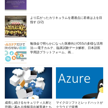
より広がったカリキュラムを通過点に若者は上を目
指す (1/2)
勉強会で明らかになった医療向けOSSの多様な活用
法──電子カルテ、臨床試験データ解析、日本語医
学用語プラットフォーム、画...
成長し続けるセキュリティ人材と
マイクロソフトとレッドハットが
悲嘆に暮れる情報流出被害者たち
クラウドで提携