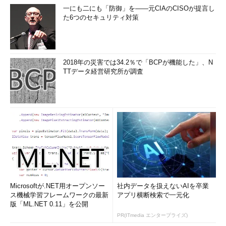
一にも二にも「防御」を――元CIAのCISOが提言し
た6つのセキュリティ対策
2018年の災害では34.2％で「BCPが機能した」、N
TTデータ経営研究所が調査
Microsoftが.NET用オープンソー
社内データを扱えないAIを卒業
ス機械学習フレームワークの最新
アプリ横断検索で一元化
版「ML.NET 0.11」を公開
PR(ITmedia エンタープライズ)