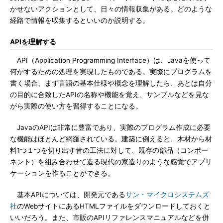
かせないアクションとして、日々の情報収集がある。どのような
経路で情報を収集するといいのか説明する。
APIを理解する
API（Application Programming Interface）は、Javaを使って
何かするための処理を実現したものである。実際にプログラムを
書く場合、まず言語の基本仕様や概念を理解したら、あとは自分
の目的に合致したAPIの名称や機能を覚え、サンプルなどを見な
がら実際の使い方を習得することになる。
JavaのAPIは非常に豊富であり、実際のプログラム作成に必要
な機能はほとんど網羅されている。建築に例えると、木材から材
料1つ１つを切り出す昔の工法に対して、既存の部品（コンポー
ネント）を組み合わせて造る現代の家造りのような感覚でアプリ
ケーションを作ることができる。
基本APIについては、開発元である
サン・マイクロシステムズ
社
のWebサイトにあるHTMLファイルをダウンロードしておくと
いいだろう。また、市販のAPIリファレンスマニュアルなどを併