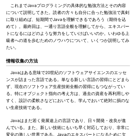
これまでJavaプログラミングの具体的な勉強方法とその内容
について説明してきた。読者の方々も自分に合った勉強法で真剣
に取り組めば、短期間でJavaを理解できるであろう（期待を込
めて）。最終回は、一通り言語全般を理解してから、エキスパー
トになるにはどのような努力をしていけばいいのか。いわゆる上
級者への道を歩むためのノウハウについて、いくつか説明してみ
たい。
情報収集の方法
Javaはある意味で20世紀のソフトウェアサイエンスのエッセ
ンスが詰まった言語である。単なる新しい言語の習得にとどまら
ず、現在のソフトウェア生産技術全般の習得にもつながってい
る。特にオブジェクト指向の考え方は、過去の資産を再利用しや
すく、設計の柔軟さなどにおいても、学んでおいて絶対に損のな
い生産技術である。
Javaはまだ若く発展途上の言語であり、日々開発・改良が進
んでいる。また、新しい技術にもいち早く対応しており、非常に
変化の激しい世界である。Javaのエキスパートになるために欠