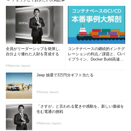
全員がリーダーシップを発揮し、
コンテナベースの継続的インテグ
自分より優れた人財を育成する
レーションの利点／課題と、CIパ
イプライン、Docker Build高速化
のコツ (1/2...
PR(dentsu Japan)
Jeep 抽選で3万円分ギフト当たる
PR(Jeep Japan)
「さすが」と言われる驚きや感動を。新しい価値を
生む電通の挑戦
PR(dentsu Japan)