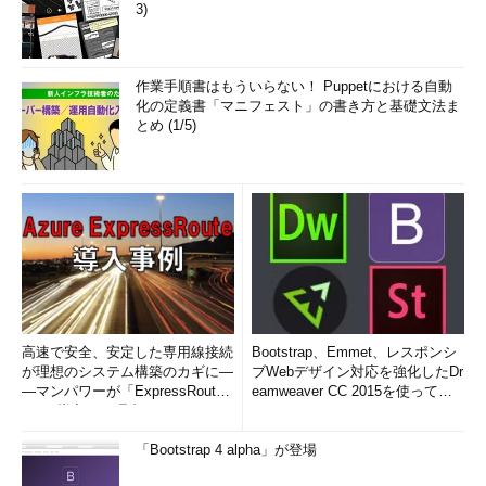
3)
作業手順書はもういらない！ Puppetにおける自動
化の定義書「マニフェスト」の書き方と基礎文法ま
とめ (1/5)
高速で安全、安定した専用線接続
Bootstrap、Emmet、レスポンシ
が理想のシステム構築のカギに―
ブWebデザイン対応を強化したDr
―マンパワーが「ExpressRout
eamweaver CC 2015を使って
e」を導入した理由
み...
「Bootstrap 4 alpha」が登場