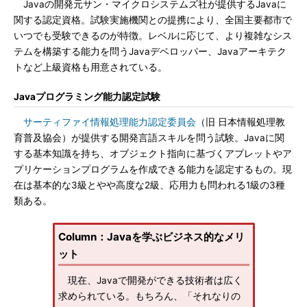
Javaの開発元サン・マイクロシステムズ社が提供するJavaに
関する認定資格。試験実施機関との提携により、全国主要都市で
いつでも受験できるのが特徴。レベルに応じて、より複雑なシス
テムを構築する能力を問うJavaデベロッパー、Javaアーキテク
トなど上級資格も用意されている。
Javaプログラミング能力認定試験
サーティファイ情報処理能力認定委員会
（旧 日本情報処理教
育普及協会）が提供する開発言語スキルを問う試験。Javaに関
する基本知識を持ち、オブジェクト指向に基づくアプレットやア
プリケーションプログラムを作成できる能力を認定するもの。現
在は基本的な3級とやや高度な2級、応用力も問われる1級の3種
類ある。
Column：Javaを学ぶビジネス的なメリ
ット
現在、Javaで開発ができる技術者は広く
求められている。もちろん、「それなりの