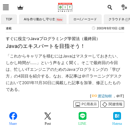
TOP
AIを作り動かし守り生かす
ロー/ノーコード
クラウドネイ
連載
2003年9月10日 公開
すぐに役立つJavaプログラミング学習法（最終回）
Javaのエキスパートを目指そう！
「これからキャリアを積むにはJavaはマスターしておきたい、
しかし時間が……」という声をよく聞く。そこで最終回の今回
は、忙しいITエンジニアのためのJavaプログラミングの「学び
方」の4回目を紹介する。なお、本記事は＠ITラーニングデスク
において2001年11月30日に掲載した記事を加筆、修正したもの
である。
[
渡辺知樹
，＠IT]
PC用表示
関連情報
Share
Post
LINE
Hatena