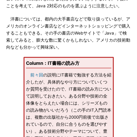
ことを考えて、Java 2対応のものを選ぶように注意したい。
洋書については、都内の大手書店などで取り扱っているが、ア
メリカのオンライン書店などインターネットショッピングで購入
することもできる。その手の書店のWebサイトで「Java」で検
索してみると、膨大な数に驚くかもしれない。アメリカの技術動
向なども分かって興味深い。
Column：IT書籍の読み方
前々回
の説明にIT書籍で勉強する方法を紹
介したが、具体的なやり方についていくつ
か質問を受けたので、IT書籍の読み方につい
て説明しておきたい。ある分野や技術の全
体像をとらえたい場合には、シリーズもの
の読み物がいいだろう（この手のIT入門読本
は、複数の出版社から2000円前後で出版さ
れているので、自分に合うものを選びやす
い）。ある技術分野やテーマについて、豊