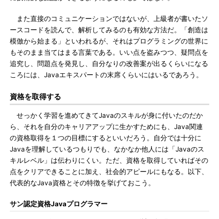
また直接のコミュニケーションではないが、上級者が書いたソ
ースコードを読んで、解析してみるのも有効な方法だ。「創造は
模倣から始まる」といわれるが、それはプログラミングの世界に
もそのまま当てはまる言葉である。いい点を盗みつつ、疑問点を
追究し、問題点を発見し、自分なりの改善案が出るくらいになる
ころには、Javaエキスパートの末席くらいにはいるであろう。
資格を取得する
せっかく学習を進めてきてJavaのスキルが身に付いたのだか
ら、それを自分のキャリアアップに生かすためにも、Java関連
の資格取得を１つの目標にするといいだろう。自分では十分に
Javaを理解しているつもりでも、なかなか他人には「Javaのス
キルレベル」は伝わりにくい。ただ、資格を取得していればその
点をクリアできることに加え、社会的アピールにもなる。以下、
代表的なJava資格とその特徴を挙げておこう。
サン認定資格Javaプログラマー