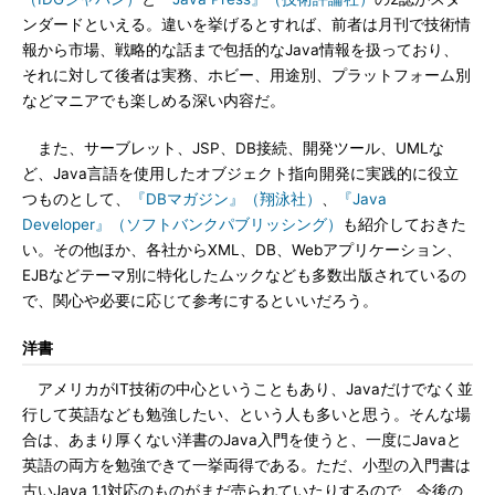
ンダードといえる。違いを挙げるとすれば、前者は月刊で技術情
報から市場、戦略的な話まで包括的なJava情報を扱っており、
それに対して後者は実務、ホビー、用途別、プラットフォーム別
などマニアでも楽しめる深い内容だ。
また、サーブレット、JSP、DB接続、開発ツール、UMLな
ど、Java言語を使用したオブジェクト指向開発に実践的に役立
つものとして、
『DBマガジン』（翔泳社）
、
『Java
Developer』（ソフトバンクパブリッシング）
も紹介しておきた
い。その他ほか、各社からXML、DB、Webアプリケーション、
EJBなどテーマ別に特化したムックなども多数出版されているの
で、関心や必要に応じて参考にするといいだろう。
洋書
アメリカがIT技術の中心ということもあり、Javaだけでなく並
行して英語なども勉強したい、という人も多いと思う。そんな場
合は、あまり厚くない洋書のJava入門を使うと、一度にJavaと
英語の両方を勉強できて一挙両得である。ただ、小型の入門書は
古いJava 1.1対応のものがまだ売られていたりするので、今後の