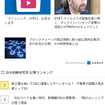
「フィッシング」の手口、お見せ
ESET ウイルスラボ総責任者に聞
します
く、オンラインバンキング攻撃の
現状とIoT時代のセキュリティ (1/
2)
ブロックチェーンの実証実験に取り組む国内企業20
社の社名が公開、その利用用途とは
Recommended by
自分戦略研究所 記事ランキング
富士通を抜いて2位に躍進したITベンダーは？ IT業界の就職人気企
業トップ20
「AIがコードを書く時代、新職種FDEが需要増」 7割のエンジニア
が思う理由