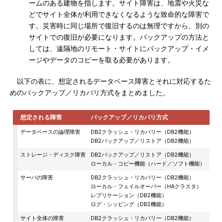
ームのある建物を指します。サイト障害は、地震や火災な
どでサイト全体が利用できなくなるような致命的な障害で
す。災害時に同じ場所で復旧するのは無理ですから、別の
サイトでの復旧が必要になります。バックアップの方法と
しては、遠隔地のリモート・サイトにバックアップ・イメ
ージやデータのコピーを取る必要があります。
以下の表に、想定されるデータベース障害とそれに対応するた
めのバックアップ／リカバリ方式をまとめました。
想定される障害
バックアップ／リカバリ方式
データベースの論理障害
DB2クラッシュ・リカバリー（DB2機能）
DB2バックアップ／リストア（DB2機能）
ストレージ・ディスク障害
DB2バックアップ／リストア（DB2機能）
ローカル・コピー機能（ハード／ソフト機能）
サーバの障害
DB2クラッシュ・リカバリー（DB2機能）
ローカル・フェイルオーバー（HAクラスタ）
レプリケーション（DB2機能）
ログ・シッピング（DB2機能）
サイト全体の障害
DB2クラッシュ・リカバリー（DB2機能）