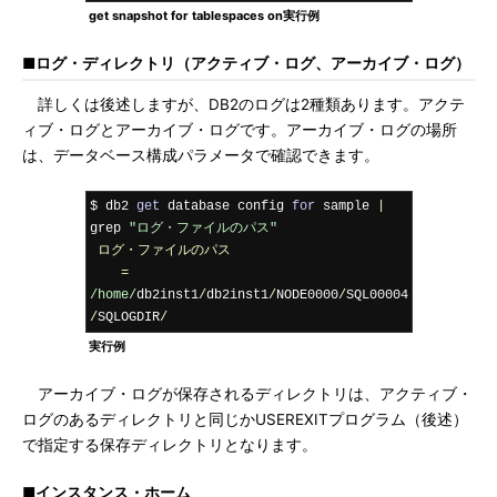
get snapshot for tablespaces on実行例
■ログ・ディレクトリ（アクティブ・ログ、アーカイブ・ログ）
詳しくは後述しますが、DB2のログは2種類あります。アクテ
ィブ・ログとアーカイブ・ログです。アーカイブ・ログの場所
は、データベース構成パラメータで確認できます。
$ db2 
get
 database config 
for
 sample 
|
grep 
"ログ・ファイルのパス"
ログ・ファイルのパス
=
/home/
db2inst1
/
db2inst1
/
NODE0000
/
SQL00004
/
SQLOGDIR
/
実行例
アーカイブ・ログが保存されるディレクトリは、アクティブ・
ログのあるディレクトリと同じかUSEREXITプログラム（後述）
で指定する保存ディレクトリとなります。
■インスタンス・ホーム