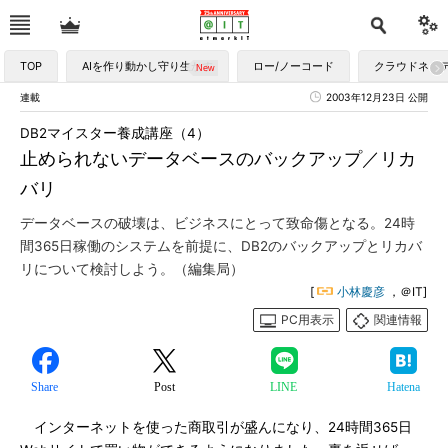
TOP
AIを作り動かし守り生かす
ロー/ノーコード
クラウドネイ
連載
2003年12月23日 公開
DB2マイスター養成講座（4）
止められないデータベースのバックアップ／リカ
バリ
データベースの破壊は、ビジネスにとって致命傷となる。24時
間365日稼働のシステムを前提に、DB2のバックアップとリカバ
リについて検討しよう。（編集局）
[
小林慶彦
，＠IT]
PC用表示
関連情報
Share
Post
LINE
Hatena
インターネットを使った商取引が盛んになり、24時間365日