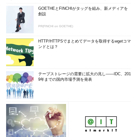
GOETHEとFINCHIがタッグを組み、新メディアを
創設
PR(FINCHI on GOETHE)
HTTP/HTTPSでまとめてデータを取得するwgetコマ
ンドとは？
テープストレージの需要に拡大の兆し――IDC、201
9年までの国内市場予測を発表