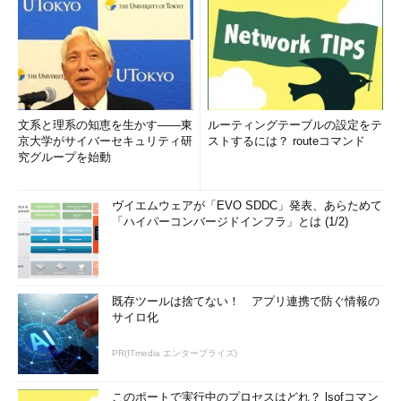
文系と理系の知恵を生かす――東
ルーティングテーブルの設定をテ
京大学がサイバーセキュリティ研
ストするには？ routeコマンド
究グループを始動
ヴイエムウェアが「EVO SDDC」発表、あらためて
「ハイパーコンバージドインフラ」とは (1/2)
既存ツールは捨てない！ アプリ連携で防ぐ情報の
サイロ化
PR(ITmedia エンタープライズ)
このポートで実行中のプロセスはどれ？ lsofコマン