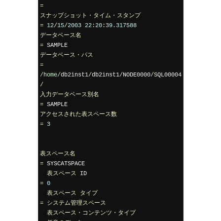
=
スナップショット・タイム・スタンプ
=
12
/
15
/
2003
22
:
20
:
39.317588
データベース名
=
データベース・パス
=
/home/
db2inst1
/
db2inst1
/
NODE0000
/
SQL00004
/
入力データベース別名
=
アクセスされた表スペース数
=
3
表スペース名
=
 SYSCATSPACE

表スペース
 ID                                   
=
0
表スペース
タイプ
=
システム管理スペース
表スペース・コンテンツ・タイプ