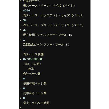
=
任意のデータ
表スペース・ページ・サイズ
(バイト)
=
4096
表スペース・エクステント・サイズ
(ページ)
=
32
表スペース・プリフェッチ・サイズ
(ページ)
=
32
現在使用中のバッファー・プール
 ID                  
=
1
次回始動のバッファー・プール
 ID                    
=
1
表スペース状態
=
0x
'00000000'
詳しい説明:
標準
合計ページ数
=
0
使用可能ページ数
=
0
使用済みページ数
=
0
最小リカバリー時間
=