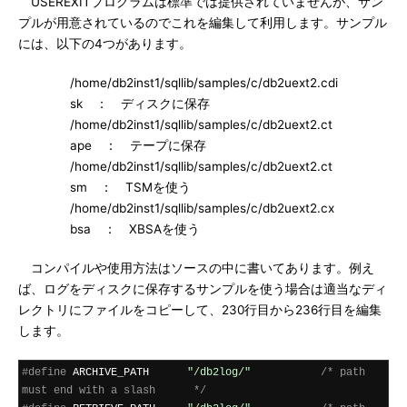
USEREXITプログラムは標準では提供されていませんが、サン
プルが用意されているのでこれを編集して利用します。サンプル
には、以下の4つがあります。
/home/db2inst1/sqllib/samples/c/db2uext2.cdi
sk ： ディスクに保存
/home/db2inst1/sqllib/samples/c/db2uext2.ct
ape ： テープに保存
/home/db2inst1/sqllib/samples/c/db2uext2.ct
sm ： TSMを使う
/home/db2inst1/sqllib/samples/c/db2uext2.cx
bsa ： XBSAを使う
コンパイルや使用方法はソースの中に書いてあります。例え
ば、ログをディスクに保存するサンプルを使う場合は適当なディ
レクトリにファイルをコピーして、230行目から236行目を編集
します。
#define
 ARCHIVE_PATH      
"/db2log/"
/* path 
must end with a slash      */