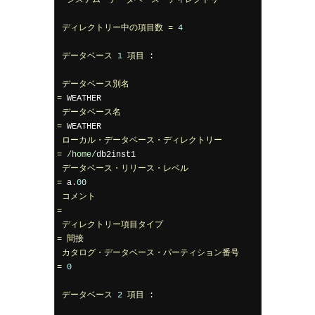
システム・データベース・ディレクトリー
ディレクトリー中の項目数
=
4
データベース
1
項目
:
データベース別名
=
 WEATHER

データベース名
=
 WEATHER

ローカル・データベース・ディレクトリー
=
/home/
db2inst1

データベース・リリース・レベル
=
 a
.
00
コメント
=
ディレクトリー項目タイプ
=
間接
カタログ・データベース・パーティション番号
=
0
データベース
2
項目
: