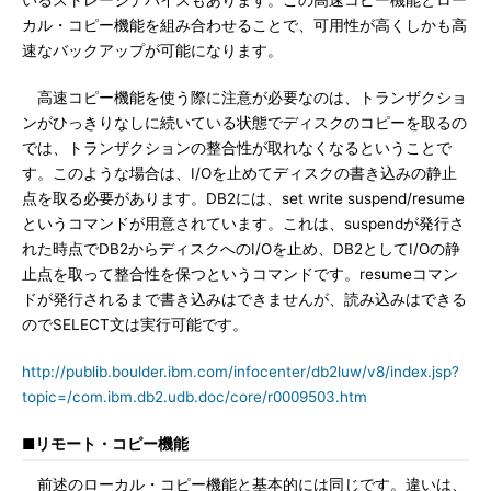
いるストレージデバイスもあります。この高速コピー機能とロー
カル・コピー機能を組み合わせることで、可用性が高くしかも高
速なバックアップが可能になります。
高速コピー機能を使う際に注意が必要なのは、トランザクショ
ンがひっきりなしに続いている状態でディスクのコピーを取るの
では、トランザクションの整合性が取れなくなるということで
す。このような場合は、I/Oを止めてディスクの書き込みの静止
点を取る必要があります。DB2には、set write suspend/resume
というコマンドが用意されています。これは、suspendが発行さ
れた時点でDB2からディスクへのI/Oを止め、DB2としてI/Oの静
止点を取って整合性を保つというコマンドです。resumeコマン
ドが発行されるまで書き込みはできませんが、読み込みはできる
のでSELECT文は実行可能です。
http://publib.boulder.ibm.com/infocenter/db2luw/v8/index.jsp?
topic=/com.ibm.db2.udb.doc/core/r0009503.htm
■リモート・コピー機能
前述のローカル・コピー機能と基本的には同じです。違いは、