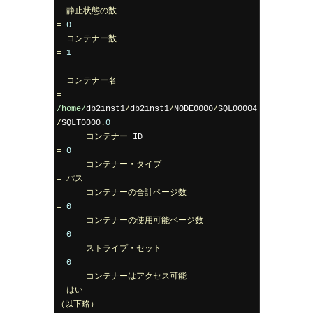
静止状態の数
=
0
コンテナー数
=
1
コンテナー名
=
/home/
db2inst1
/
db2inst1
/
NODE0000
/
SQL00004
/
SQLT0000
.
0
コンテナー
 ID                               
=
0
コンテナー・タイプ
=
パス
コンテナーの合計ページ数
=
0
コンテナーの使用可能ページ数
=
0
ストライプ・セット
=
0
コンテナーはアクセス可能
=
はい
（以下略）