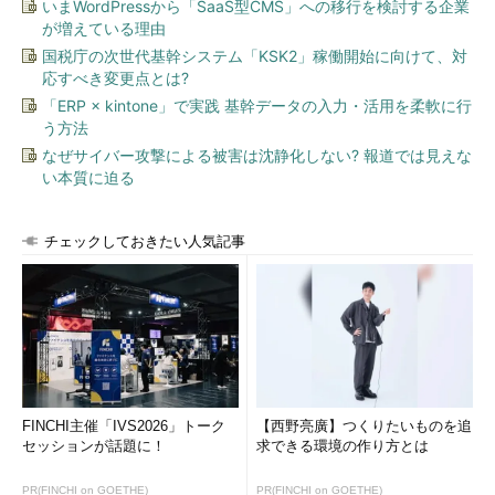
いまWordPressから「SaaS型CMS」への移行を検討する企業
が増えている理由
国税庁の次世代基幹システム「KSK2」稼働開始に向けて、対
応すべき変更点とは?
「ERP × kintone」で実践 基幹データの入力・活用を柔軟に行
う方法
なぜサイバー攻撃による被害は沈静化しない? 報道では見えな
い本質に迫る
チェックしておきたい人気記事
FINCHI主催「IVS2026」トーク
【西野亮廣】つくりたいものを追
セッションが話題に！
求できる環境の作り方とは
PR(FINCHI on GOETHE)
PR(FINCHI on GOETHE)