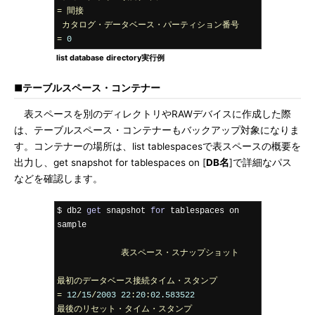
=
間接
カタログ・データベース・パーティション番号
=
0
list database directory実行例
■テーブルスペース・コンテナー
表スペースを別のディレクトリやRAWデバイスに作成した際
は、テーブルスペース・コンテナーもバックアップ対象になりま
す。コンテナーの場所は、list tablespacesで表スペースの概要を
出力し、get snapshot for tablespaces on [
DB名
]で詳細なパス
などを確認します。
$ db2 
get
 snapshot 
for
 tablespaces on 
sample

表スペース・スナップショット
最初のデータベース接続タイム・スタンプ
=
12
/
15
/
2003
22
:
20
:
02.583522
最後のリセット・タイム・スタンプ