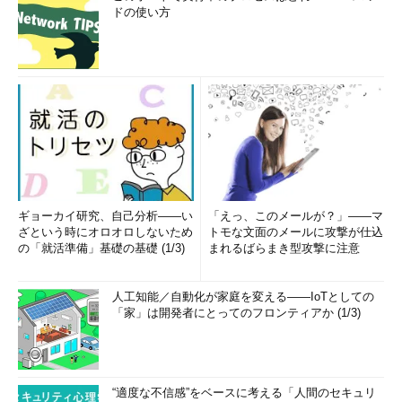
ドの使い方
ギョーカイ研究、自己分析――い
「えっ、このメールが？」――マ
ざという時にオロオロしないため
トモな文面のメールに攻撃が仕込
の「就活準備」基礎の基礎 (1/3)
まれるばらまき型攻撃に注意
人工知能／自動化が家庭を変える――IoTとしての
「家」は開発者にとってのフロンティアか (1/3)
“適度な不信感”をベースに考える「人間のセキュリ