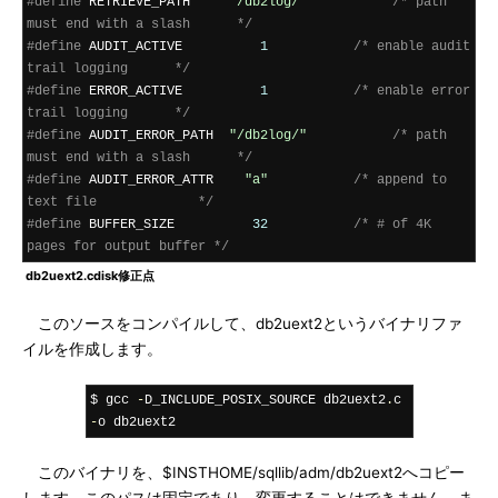
#define
 RETRIEVE_PATH     
"/db2log/"
/* path 
must end with a slash      */
#define
 AUDIT_ACTIVE          
1
/* enable audit 
trail logging      */
#define
 ERROR_ACTIVE          
1
/* enable error 
trail logging      */
#define
 AUDIT_ERROR_PATH  
"/db2log/"
/* path 
must end with a slash      */
#define
 AUDIT_ERROR_ATTR    
"a"
/* append to 
text file             */
#define
 BUFFER_SIZE          
32
/* # of 4K 
pages for output buffer */
db2uext2.cdisk修正点
このソースをコンパイルして、db2uext2というバイナリファ
イルを作成します。
$ gcc 
-
D_INCLUDE_POSIX_SOURCE db2uext2
.
c 
-
o db2uext2
このバイナリを、$INSTHOME/sqllib/adm/db2uext2へコピー