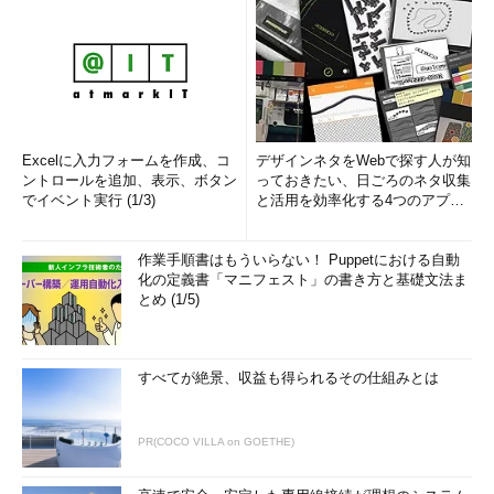
Excelに入力フォームを作成、コ
デザインネタをWebで探す人が知
ントロールを追加、表示、ボタン
っておきたい、日ごろのネタ収集
でイベント実行 (1/3)
と活用を効率化する4つのアプリ
(1/3)
作業手順書はもういらない！ Puppetにおける自動
化の定義書「マニフェスト」の書き方と基礎文法ま
とめ (1/5)
すべてが絶景、収益も得られるその仕組みとは
PR(COCO VILLA on GOETHE)