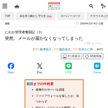
TOP
AIを作り動かし守り生かす
ロー/ノーコード
クラウドネイ
連載
2004年2月14日 公開
にわか管理者奮闘記（3）
突然、メールが届かなくなってしまった
（1/2 ページ）
[
根津研介
,
園田道夫
,
宮本久仁男
，＠IT]
PC用表示
関連情報
Share
Post
LINE
Hatena
前回
までの中村君
稼働中のサーバを調査
ファイアウォールを探したが、見
つからず
IPアドレスのリストを整理した