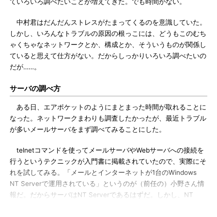
ていろいろ調べたいことが増えてきた。でも時間がない。
中村君はだんだんストレスがたまってくるのを意識していた。
しかし、いろんなトラブルの原因の根っこには、どうもこのむち
ゃくちゃなネットワークとか、構成とか、そういうものが関係し
ていると思えて仕方がない。だからしっかりいろいろ調べたいの
だが……。
サーバの調べ方
ある日、エアポケットのようにまとまった時間が取れることに
なった。ネットワークまわりも調査したかったが、最近トラブル
が多いメールサーバをまず調べてみることにした。
telnetコマンドを使ってメールサーバやWebサーバへの接続を
行うというテクニックが入門書に掲載されていたので、実際にそ
れを試してみる。「メールとインターネットが1台のWindows
NT Serverで運用されている」というのが（前任の）小野さん情
報だ。だからサーバはNT Serverであるはずだ。しかし、NT
Serverってそもそもtelnetとかできたのか？ などと思いながら