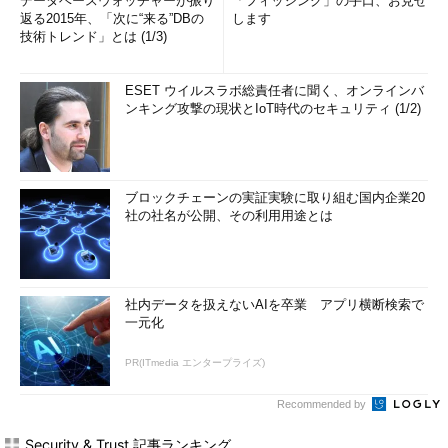
データベースウォッチャーが振り
「フィッシング」の手口、お見せ
返る2015年、「次に“来る”DBの
します
技術トレンド」とは (1/3)
ESET ウイルスラボ総責任者に聞く、オンラインバ
ンキング攻撃の現状とIoT時代のセキュリティ (1/2)
ブロックチェーンの実証実験に取り組む国内企業20
社の社名が公開、その利用用途とは
社内データを扱えないAIを卒業 アプリ横断検索で
一元化
PR(ITmedia エンタープライズ)
Recommended by
Security & Trust 記事ランキング