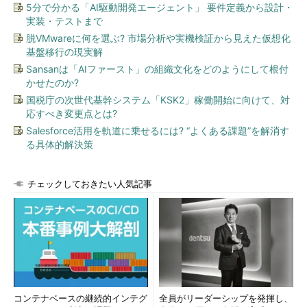
5分で分かる「AI駆動開発エージェント」 要件定義から設計・
かった。嫌な予感がする中、社長室に行ってみると、社長が難し
実装・テストまで
い顔をして待ち構えていた。
脱VMwareに何を選ぶ? 市場分析や実機検証から見えた仮想化
基盤移行の現実解
社長
「中村君。ちょっと聞いたんだが、ウチの社員の中に、著
Sansanは「AIファースト」の組織文化をどのようにして根付
作権違反のファイルをたくさん集めているヤツがいるそうだが、
かせたのか?
知ってるか？」
国税庁の次世代基幹システム「KSK2」稼働開始に向けて、対
応すべき変更点とは?
中村君
「ちょ、著作権違反ですか？ 聞いたことがありません
Salesforce活用を軌道に乗せるには? “よくある課題”を解消す
が……」
る具体的解決策
社長
「本当か？ いずれにしてもそんなことに会社の時間やリ
ソースを使われてはたまらん。調べて何とかしろ！」
チェックしておきたい人気記事
中村君
「は、はい……（といわれても、何をどうすればいいの
だ？）」
予感が的中してしまった。現状調査もまだろくにできていない
のにまた頭の痛い仕事が増えたのだ。困った中村君は、早速検索
サイトで調べてみる。WinnyとかWinMXとかいうソフトウェアが
コンテナベースの継続的インテグ
全員がリーダーシップを発揮し、
あることは知っていたのでそこから検索してみると、すごい数の