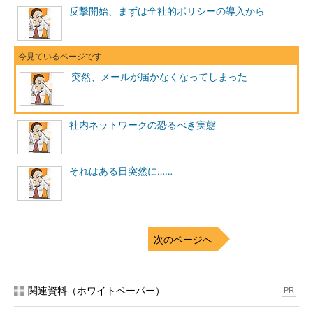
い。だからIPアドレスが違っているはずはないのだ。
反撃開始、まずは全社的ポリシーの導入から
メールサーバについて調べるにはもう1つ方法がある。別な本
に書いてあったが、メールのヘッダを見ればいいのだ。
突然、メールが届かなくなってしまった
Received
:
from
 mail
.***.***.
co
.
jp 
(
root@
*****.***.***.
co
.
jp 
[***.***.
233.4
])
社内ネットワークの恐るべき実態
by
 mailgw
.***.***.
co
.
jp 
(
8.9.3+3.2W
/
3.7W
-
0309031249
)
with
 ESMTP id QAA26573
;
それはある日突然に……
Mon
,
19
Jan
2004
13
:
51
:
26
+
0900
(
JST
)
どうもやはりExchange Serverではないような気がする。
8.9.3とかいう数字はsendmailのものじゃないのか？ もしかし
て、小野さんのいってることもすべて正しいとは限らないのでは
次のページへ
ないか？
おっといきなり
P2P
対策？
関連資料（ホワイトペーパー）
PR
ここまで調べたところでいきなり電話で社長から呼び出しが掛