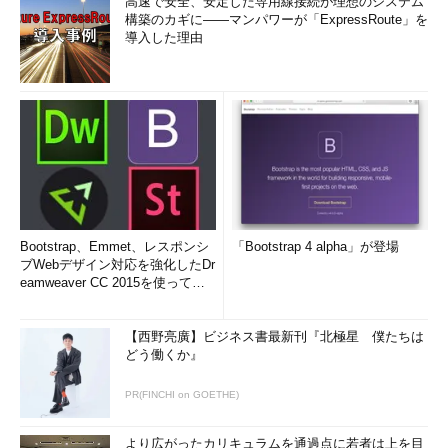
高速で安全、安定した専用線接続が理想のシステム
構築のカギに――マンパワーが「ExpressRoute」を
導入した理由
Bootstrap、Emmet、レスポンシ
「Bootstrap 4 alpha」が登場
ブWebデザイン対応を強化したDr
eamweaver CC 2015を使って
み...
【西野亮廣】ビジネス書最新刊『北極星 僕たちは
どう働くか』
PR(FINCHI on GOETHE)
より広がったカリキュラムを通過点に若者は上を目