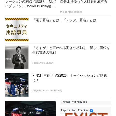
レーションの利点／課題と、CIパ
自分より優れた人財を育成する
情報が検索されてきた。いろいろ読んでみると、どうやらこの著
イプライン、Docker Build高速化
作権違反のファイルの収集を止めるにはファイアウォールを使う
のコツ (1/2...
PR(dentsu Japan)
らしい。
「電子署名」とは、「デジタル署名」とは
ファイアウォール！ 結局そこに戻ってきたわけだ。実はいま
だにどのサーバがファイアウォールなのか分かっていないのだ。
しかし、そこはもう決め付けてやるしかない。中村君は腹をく
「さすが」と言われる驚きや感動を。新しい価値を
くってファイアウォールだとおぼしきWindows NTサーバに立ち
生む電通の挑戦
向かうことにした。
PR(dentsu Japan)
届かないメール
FINCHI主催「IVS2026」トークセッションが話題
に！
PR(FINCHI on GOETHE)