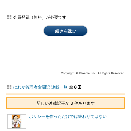
も、その本には自信たっぷりにtelnetの使い方が書いてあったの
で、とにかくそのままやってみることにした。
会員登録（無料）が必要です
メールクライアントの設定からメールサーバのIPアドレスは分
かっていたので、接続してみる。メール送受信の
SMTP
というプ
続きを読む
ロトコルは25番ポートを使っているので、そこにtelnetしてみ
る。
$ telnet 
10.0
.
1.3
25
Trying
10.0
.
1.3
...
Connected
 to 
10.0
.
1.3
.
Escape
 character 
is
'^]'
.
Copyright © ITmedia, Inc. All Rights Reserved.
220
**.***.**.
jp ESMTP 
Sendmail
8.9
.
3
;
Mon
,
19
Jan
2004
13
:
49
:
10
+
0900
(
JST
)
にわか管理者奮闘記 連載一覧
全 8 回
中村君
「あれ？
sendmail
ってUNIXじゃなかったっけ？」
新しい連載記事が 3 件あります
NTサーバでメールサーバを構築する際には、Microsoft
Exchange Serverを使うというように話では聞いていたが、どう
ポリシーを作っただけでは終わりではない
もそうなっていないようだ。しかし、メールクライアントに設定
されているアドレスが間違っていたら、メールが使えるはずがな