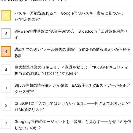
パスキー万能説破れる？ Google同期パスキー実装に見つかっ
た“想定外の穴”
VMware管理基盤に“認証突破”の穴 Broadcom「回避策を用意せ
ず」
講談社で起きた“メール侵害の連鎖” 3812件の情報漏えいから得る
教訓
巨大製造企業のセキュリティ意識を変えよ YKK APセキュリティ
担当者の泥臭い“仕掛け”と“立ち回り”
885万件超の情報漏えいが発覚 BASE子会社のEストアーが不正ア
クセス被害
ChatGPTに「入力してはいけない」5項目――押さえておきたい“生
成AIのNGリスト”
Googleは社内のエージェントを「脅威」と見なす――なぜ「AIを信
じない」のか？