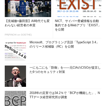
【見城徹×藤田晋】AI時代でも変
NICT、サイバー脅威情報を自動
わらない経営者の本質
集約できるWebアプリ「EXIST」
を公開
PR(FINCHI on GOETHE)
Microsoft、プログラミング言語「TypeScript 3.4」
のリリース候補版（RC）を公開
一にも二にも「防御」を――元CIAのCISOが提言し
た6つのセキュリティ対策
2018年の災害では34.2％で「BCPが機能した」、N
TTデータ経営研究所が調査