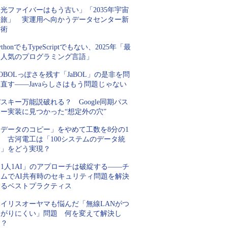
光ファイバーはもう古い」「2035年宇宙
の旅」 実運用へ向かうデータセンター新
技術
ythonでもTypeScriptでもない、2025年「最
も人気のプログラミング言語」
OBOLっぽさを残す「JaBOL」の是非を問
直す――Javaらしさはもう問題じゃない
スキー万能説破れる？ Google同期パス
キー実装に見つかった“想定外の穴”
「データのコピー」をやめて工数を8分の1
 古河電工は「100システムのデータ統
合」をどう実現？
1人1AI」のアプローチは破綻する――チ
ームでAI共有時のセキュリティ問題を解決
するベストプラクティス
アイリスオーヤマも悩んだ「無線LANがつ
ながりにくい」問題 何を変えて解決し
た？