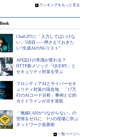
»
ランキングをもっと見る
Book
ChatGPTに「入力してはいけな
い」5項目――押さえておきた
い“生成AIのNGリスト”
API設計の常識が変わる？
HTTP新メソッド「QUERY」と
セキュリティ対策を学ぶ
フロンティアAIとサイバーセキ
ュリティ対策の現在地 「17万
行のAIコード分析」事例と公的
ガイドラインが示す道筋
「無線LANがつながらない」の
苦情をゼロに 3つの現場に学ぶ
ネットワーク改善術
»
一覧ページへ