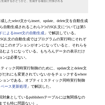
delete文を生成するかどうかと、生成する場合に付加される
ect文からinsert、update、delete文を自動生成
文から自動生成されるこれら3つのSQL文については第5
よるinsert文の自動生成
」で解説している。
を使用したSQL文の自動生成ではプログラムの実行時にそれぞ
ETではこのオプションがオンになっていると、それらを
込むようになっている。もちろんデータの表示だけ
ョンは必要ない。
ク同時実行制御のために、update文とdelete文
だれにも変更されていないかをチェックするwhere
ションである。オプティミスティック同時実行制御
タベース更新処理
」で解説した。
対象としているpublishersテーブルには無関係なの
までも特に問題ない）。