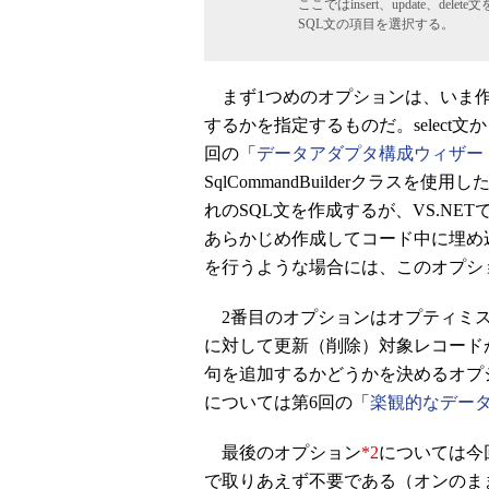
ここではinsert、update、
SQL文の項目を選択する。
まず1つめのオプションは、いま作成したsel
するかを指定するものだ。select
回の「
データアダプタ構成ウィザードに
SqlCommandBuilderクラス
れのSQL文を作成するが、VS.N
あらかじめ作成してコード中に埋め
を行うような場合には、このオプシ
2番目のオプションはオプティミスティッ
に対して更新（削除）対象レコードが
句を追加するかどうかを決めるオプ
については第6回の「
楽観的なデー
最後のオプション
*2
については今回
で取りあえず不要である（オンのま