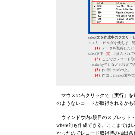
select文を作成中のクエリ・
クエリ・ビルダを使えば、簡単
（1）
データを取得したい
select文中
（3）
に挿入されて
（2）
ここではレコード取得時
（order by句）なども設定
（3）
作成中のselect文。
（4）
作成したselect文
マウスの右クリックで［実行］を選択
のようなレコードが取得されるかも
ウィンドウ内2段目のスプレッド
where句も作成できる。ここまではレ
かったのでレコード取得時の抽出条