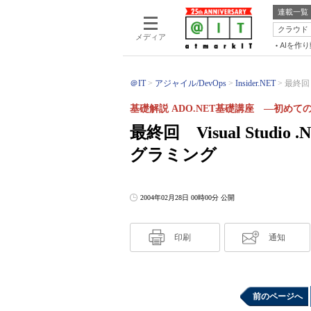
連載一覧
クラウド
メディア
AIを作
＠IT
アジャイル/DevOps
Insider.NET
最終回 
基礎解説 ADO.NET基礎講座 ―初めて
最終回 Visual Stu
グラミング
2004年02月28日 00時00分 公開
印刷
通知
前のページへ