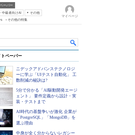
ペーパー
・中級者向けAI
その他
マイページ
ws
その他の特集
イトペーパー
ニデックアドバンステクノロジ
ーに学ぶ「UIテスト自動化」 工
数削減の秘訣は?
5分で分かる「AI駆動開発エージ
k
ェント」 要件定義から設計・実
装・テストまで
AI時代の基盤争いが激化 企業が
「PostgreSQL」「MongoDB」を
選ぶ理由
中身が全く分からないレガシー