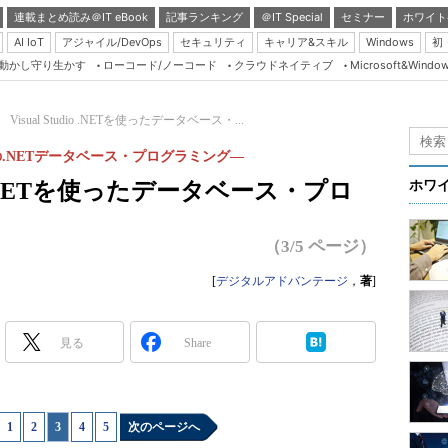
連載まとめ読み＠IT eBook
記事ランキング
＠IT Special
セミナー
ホワイト
AI IoT
アジャイル/DevOps
セキュリティ
キャリア&スキル
Windows
初
り動かし守り生かす
ローコード/ノーコード
クラウドネイティブ
Microsoft&Windo
Server & Storage
HTML5 + UX
Visual Studio .NETを使ったデータベース・...
Smart & Social
の.NETデータベース・プログラミング―
Coding Edge
dio .NETを使ったデータベース・プロ
ホワ
Java Agile
Database Expert
（3/5 ページ）
Linux ＆ OSS
[
デジタルアドバンテージ
，
著
]
Master of IP Networ
Security & Trust
見る
Share
Test & Tools
Insider.NET
1
|
2
|
3
|
4
|
5
次のページへ
ブログ