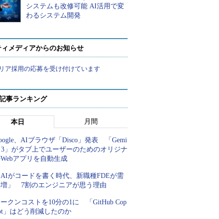
システムも改修可能 AI活用で変
わるシステム開発
ティメディアからのお知らせ
リア採用の応募を受け付けています
 記事ランキング
月間
本日
oogle、AIブラウザ「Disco」発表 「Gemi
i 3」がタブ上でユーザーのためのオリジナ
Webアプリを自動生成
AIがコードを書く時代、新職種FDEが需
要増」 7割のエンジニアが思う理由
ークンコストを10分の1に 「GitHub Cop
lot」はどう削減したのか