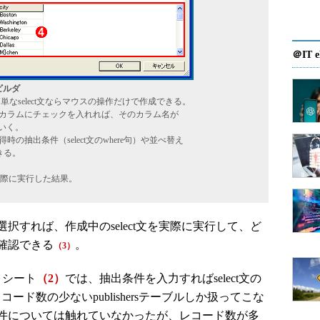
＠IT e
ビルダ
なselect文ならマウスの操作だけで作成できる。
カラムにチェックを入れれば、そのカラム名が
いく。
の抽出条件（select文のwhere句）や並べ替え
できる。
を実際に実行した結果。
すれば、作成中のselect文を実際に実行して、ど
確認できる
。
（3）
・シート
（2）
では、抽出条件を入力すればselect文の
コード数の少ないpublishersテーブルしか扱ってこな
件については触れていなかったが、レコード数が多