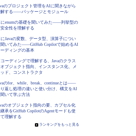
avaのプロジェクト管理をAIに聞きながら
理解する――パッケージとモジュール
Iにenumの基礎を聞いてみた――列挙型の
型安全性を理解する
IにJavaの変数、データ型、演算子につい
聞いてみた――GitHub Copilotで始めるAI
コーディングの基本
Iコーディングで理解する、Javaのクラス
とオブジェクト指向、インスタンス化、メ
ソッド、コンストラクタ
avaのfor、while、break、continueとは――
繰り返し処理の違いと使い分け、構文をAI
に聞いて学ぶ方法
avaのオブジェクト指向の要、カプセル化
継承をGitHub CopilotのAgentモードも使
って理解する
»
ランキングをもっと見る