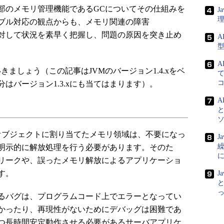
内部のメモリ管理機能であるGCについてその仕組みを
J
ブル対応の観点からも、メモリ関連の障害
生など）に対して状況を素早く把握し、問題の原因を突き止め
A
A
ましょう（この記事はJVMのバージョン1.4.xをベ
て
はバージョン1.3.xにも当てはまります）。
A
オブジェクトに割り当てたメモリ領域は、不要になっ
J
明示的に解放処理を行う必要があります。そのた
リークや、誤ったメモリ解放によるアプリケーショ
す。
J
と
るバグは、プログラムコード上でエラーとなってい
かったり、再現性がないためにデバッグは困難であ
つ長時間安定動作させる必要があるサーバアプリケ