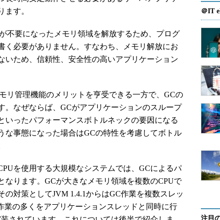
ります。
＠IT e
Cが不要になったメモリ領域を解放するため、プログ
書く必要がありません。すなわち、メモリ解放にお
ないため、信頼性、安全性の高いアプリケーション
メモリ管理機能のメリットを亨受できる一方で、GCの
す。なぜならば、GCがアプリケーションのスループ
といったパフォーマンスボトルネックの要因になる
うな事態になった場合はGCの特性を考慮してボトル
。
PUを使用する大規模なシステムでは、GCによるパ
となります。GCが大きなメモリ領域を複数のCPUで
対策としてJVM 1.4.1からはGC作業を複数スレッ
C作業の多くをアプリケーションスレッドと同時に行
注目
実装されています。これについては後半で紹介しま