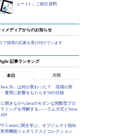
ュート) 」ご紹介資料
ティメディアからのお知らせ
リア採用の応募を受け付けています
a Agile 記事ランキング
月間
本日
Java 26」は何が変わった？ 現場の実
装・運用に影響をもたらす10の仕様
Iに聞きながらJavaのモダンな関数型プロ
ラミングを理解する――ラムダ式とStrea
 API
PT-5 miniに聞き学ぶ、オブジェクト指向
の実用機能ジェネリクスとコレクション