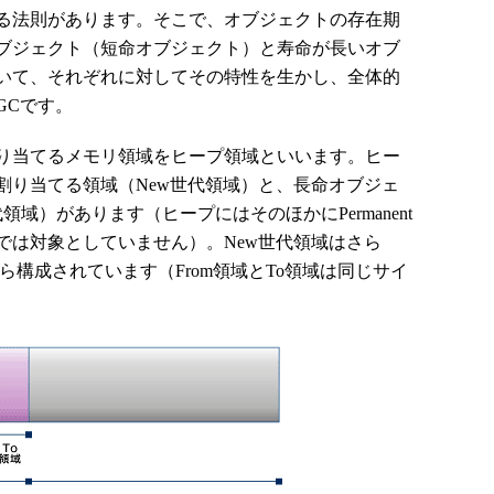
る法則があります。そこで、オブジェクトの存在期
ブジェクト（短命オブジェクト）と寿命が長いオブ
いて、それぞれに対してその特性を生かし、全体的
GCです。
り当てるメモリ領域をヒープ領域といいます。ヒー
割り当てる領域（New世代領域）と、長命オブジェ
領域）があります（ヒープにはそのほかにPermanent
では対象としていません）。New世代領域はさら
域から構成されています（From領域とTo領域は同じサイ