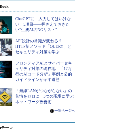
Book
ChatGPTに「入力してはいけな
い」5項目――押さえておきた
い“生成AIのNGリスト”
API設計の常識が変わる？
HTTP新メソッド「QUERY」と
セキュリティ対策を学ぶ
フロンティアAIとサイバーセキ
ュリティ対策の現在地 「17万
行のAIコード分析」事例と公的
ガイドラインが示す道筋
「無線LANがつながらない」の
苦情をゼロに 3つの現場に学ぶ
ネットワーク改善術
»
一覧ページへ
のテーマ