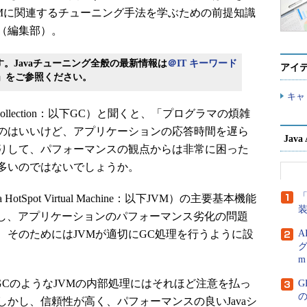
 VMに関連するチューニング手法を学ぶための前提知識
（編集部）。
す。Javaチューニング全般の最新情報は
＠IT キーワード
アイ
」をご参照ください。
キャ
ollection：以下GC）と聞くと、「プログラマの煩雑
のはいいけど、アプリケーションの応答時間を遅ら
Jav
りして、パフォーマンスの観点からは非常に困った
多いのではないでしょうか。
「
 HotSpot Virtual Machine：以下JVM）の主要基本機能
歩し、アプリケーションのパフォーマンス劣化の問題
、そのためにはJVMが適切にGC処理を行うように設
A
グ
m
GCのようなJVMの内部処理にはそれほど注意を払っ
G
かし、信頼性が高く、パフォーマンスの良いJavaシ