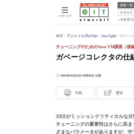
連載一覧
クラウド
メディア
AIを作
＠IT
アジャイル/DevOps
Java Agile
ガベージ
チューニングのためのJava VM講座（後
ガベージコレクタの仕
2004年04月02日 00時00分 公開
印刷
通知
J2EEがミッションクリティカルな分
チューニングの重要性はさらに高ま
ざまなパラメータがありますが、中で