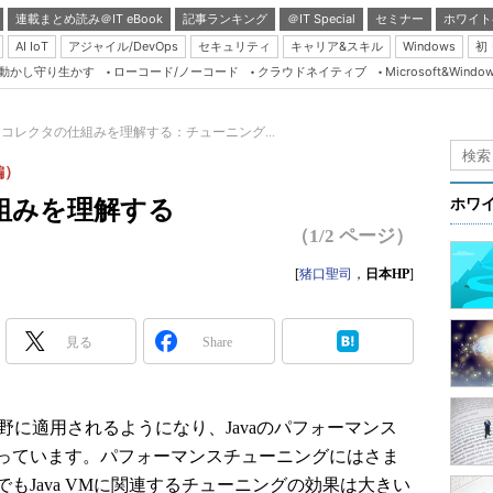
連載まとめ読み＠IT eBook
記事ランキング
＠IT Special
セミナー
ホワイト
AI IoT
アジャイル/DevOps
セキュリティ
キャリア&スキル
Windows
初
り動かし守り生かす
ローコード/ノーコード
クラウドネイティブ
Microsoft&Windo
Server & Storage
HTML5 + UX
コレクタの仕組みを理解する：チューニング...
Smart & Social
編）
Coding Edge
組みを理解する
ホワ
Java Agile
（1/2 ページ）
Database Expert
[
猪口聖司
，
日本HP
]
Linux ＆ OSS
Master of IP Networ
見る
Share
Security & Trust
Test & Tools
野に適用されるようになり、Javaのパフォーマンス
Insider.NET
っています。パフォーマンスチューニングにはさま
ブログ
もJava VMに関連するチューニングの効果は大きい