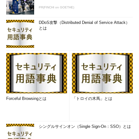
TCP/IPではコンピュータ名や
FQDN
名からIPアドレスを求める
PR(FINCHI on GOETHE)
方法がいくつか用意されているように、NBT環境でも、NetBIOS
名からIPアドレスを求める方法はいくつか用意されている。代表
DDoS攻撃（Distributed Denial of Service Attack）
とは
的な方法としては、ブロードキャストを使う方法、
LMHOSTSフ
ァイル
を使う方法、
WINS
サーバを使う方法などがある。以下に
その例を示す。
NBT環境における名前解決の例
NBTプロトコルでも、NetBIOS名からIPアドレス
Forceful Browsingとは
「トロイの木馬」とは
を求める方法がいくつか用意されている。
（1）
の
ローカルでNetBIOS名をブロードキャストする方
法はNetBEUIにおける通信方法に近い。
（2）
は、
リモートのネットワーク上にあるWINSサーバに問
い合わせる方法であり、ルータを越えてWindows
シングルサインオン（Single Sign-On：SSO）とは
ネットワークを使う場合の一般的な方法である。