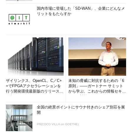
国内市場に登場した「SD-WAN」、企業にどんなメ
リットをもたらすか
ザイリンクス、OpenCL、C／C+
未知の脅威に対抗するための「6
+でFPGAアクセラレーションを
原則」――ガートナー サミット
行う開発環境最新版のリリースを
から学ぶ、これからの情報セキュ
発表
リティ対策
全国の絶景ポイントにサウナ付きのシェア別荘を展
開
PR(COCO VILLA on GOETHE)