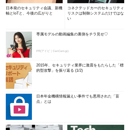
日本発のセキュリティ会議、新機
コネクテッドカーのセキュリティ
軸とIoTと、今後の広がりと
リスクは制御システムだけではな
い
専属モデルの動画編集の裏側をチラ見せ♡
PR(アドビ｜CanCam.jp)
2015年、セキュリティ業界に激震をもたらした「標
的型攻撃」を振り返る (1/2)
日本年金機構情報漏えい事件でも悪用された「盲
点」とは