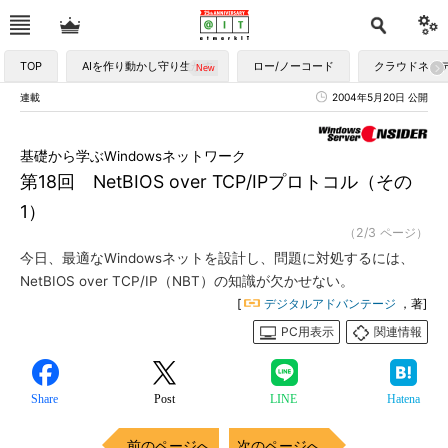
TOP
AIを作り動かし守り生かす
ロー/ノーコード
クラウドネイ
連載
2004年5月20日 公開
基礎から学ぶWindowsネットワーク
第18回 NetBIOS over TCP/IPプロトコル（その
1）
（2/3 ページ）
今日、最適なWindowsネットを設計し、問題に対処するには、
NetBIOS over TCP/IP（NBT）の知識が欠かせない。
[
デジタルアドバンテージ
，著]
PC用表示
関連情報
Share
Post
LINE
Hatena
前のページへ
次のページへ