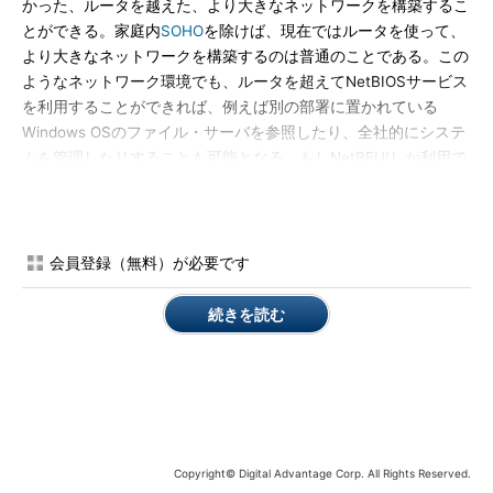
かった、ルータを越えた、より大きなネットワークを構築するこ
とができる。家庭内
SOHO
を除けば、現在ではルータを使って、
より大きなネットワークを構築するのは普通のことである。この
ようなネットワーク環境でも、ルータを超えてNetBIOSサービス
を利用することができれば、例えば別の部署に置かれている
Windows OSのファイル・サーバを参照したり、全社的にシステ
ムを管理したりすることも可能となる。もしNetBEUIしか利用で
きなければ、同一のLANセグメント（イーサネット・セグメン
ト）に属するコンピュータ同士でしかアクセスできないし、こう
なると、各セグメント単位に管理用コンピュータや管理者を配置
する必要があるなど、非常に使いづらいネットワークになってし
会員登録（無料）が必要です
まうだろう。
続きを読む
NetBIOSをTCP/IP上で利用できるようにするということは、
このような問題点を取り除き、TCP/IPで統一されたネットワー
クに統合できるというメリットがある。
NBTにおける通信モデル
ではどのようにしてTCP/IP上でNetBIOSサービスを利用可能
Copyright© Digital Advantage Corp. All Rights Reserved.