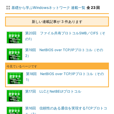
にしているのであろうか。
基礎から学ぶWindowsネットワーク 連載一覧
全 23 回
まず典型的なNetBIOSによる通信のメカニズムについて考えて
みる。NetBIOSでは、「NetBIOS名」を使って通信相手や接続す
新しい連載記事が 3 件あります
るサービスを特定している。具体的には、通信相手を検索するた
めに、NetBIOS名前解決サービスを使って、NetBIOS名をブロー
第20回 ファイル共有プロトコルSMB／CIFS（そ
ドキャストする。ブロードキャストを受信したコンピュータは、
の1）
その名前が自分のNetBIOS名ならば、名前解決に対する応答を返
す（該当しないコンピュータは、何も応答しない）。これによ
第19回 NetBIOS over TCP/IPプロトコル（その
り、通信先のコンピュータを特定することができる（お互いの
2）
MACアドレス
などを知ることができる）。いったん通信相手が
分かれば、あとは
ユニキャスト
通信を使って、相手と通信するこ
とができる。
第18回 NetBIOS over TCP/IPプロトコル（その
1）
NBTでもこの基本的な通信モデルはまったく変わらない。
NetBEUIの場合と異なるのは、NetBIOS名を（何らかの方法で）
第17回 LLCとNetBEUIプロトコル
IPアドレスに対応付け、そのIPアドレスを元にして通信相手とデ
ータをやりとりしているというところである。TCP/IPでは、IP
アドレスさえ分かれば途中の経路には関係なく、ネットワーク上
第16回 信頼性のある通信を実現するTCPプロトコ
の任意の相手と通信することができる。NetBEUIでは、LLCプロ