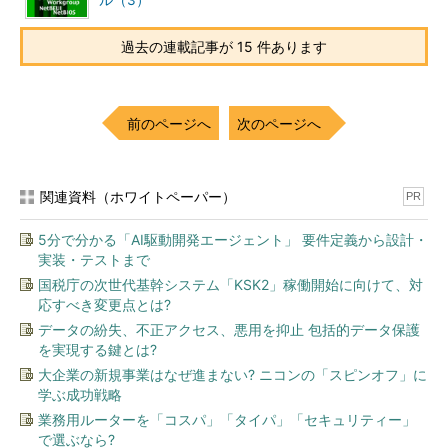
ル（3）
トコルに頼っていたため、ローカルのネットワーク・セグメント
上でしか通信することができなかったのと比べると、大きな進歩
過去の連載記事が 15 件あります
である。
ただしここで注意してほしいのは、NBTにしたからといって
NetBIOS名が不要になるというわけではないということである。
前のページへ
次のページへ
NetBIOS名を使って通信を行うのは、NetBIOSサービスの基本的
な決まりごとであり、これを変えてしまっては従来のNetBIOSサ
ービスと互換性がなくなってしまう。NBTでは、NetBIOSインタ
関連資料（ホワイトペーパー）
PR
ーフェイス（NetBIOSサービスの呼び出し方法や利用方法）はそ
のままにして、その下位のプロトコルだけを変更・改良している
5分で分かる「AI駆動開発エージェント」 要件定義から設計・
実装・テストまで
（
※
）。もっともNetBIOSレベルで互換性があるからといって
も、NetBEUIとNBTがお互いに通信できるわけではない。
国税庁の次世代基幹システム「KSK2」稼働開始に向けて、対
応すべき変更点とは?
NetBEUIしかインストールしていないコンピュータと、NBTしか
データの紛失、不正アクセス、悪用を抑止 包括的データ保護
インストールしていないコンピュータではお互いに通信すること
を実現する鍵とは?
はできない。
大企業の新規事業はなぜ進まない? ニコンの「スピンオフ」に
学ぶ成功戦略
※
CIFS―NetBIOSを利用しないファイル共有サービス
業務用ルーターを「コスパ」「タイパ」「セキュリティー」
で選ぶなら?
Windows OSでは、
SMB
というプロトコ