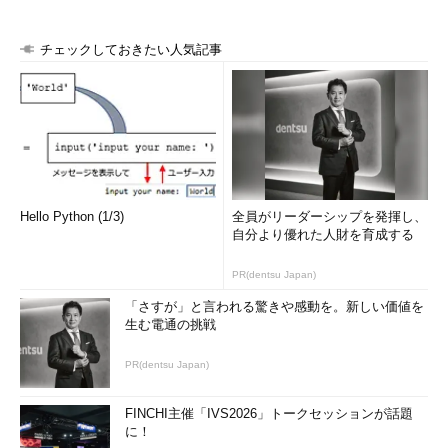
ルを使ってファイル共有などを実現してい
・
Windows TIPS：ポート44
5（ダイレクト・ホスティング
るが、Windows 2000以降のOSでは、「ダ
チェックしておきたい人気記事
SMBサービス）に注意
イレクト・ホスティングSMB」とか
「CIFS」と呼ばれる、NetBIOSインターフ
ェイスを利用しないファイル共有メカニズ
ムが用意されている。これについては今後の連載で解説するので、ここで
は触れない。
NetBIOS名からIPアドレスへの変換
Hello Python (1/3)
全員がリーダーシップを発揮し、
自分より優れた人財を育成する
NetBIOSサービスでは、NetBIOS名が重要な意味を持つ。通信
相手の特定も、利用するサービスも、すべてNetBIOS名で識別し
PR(dentsu Japan)
ているからだ。これに対してTCP/IPプロトコルではIPアドレス
「さすが」と言われる驚きや感動を。新しい価値を
（とポート番号）が重要な意味を持つし、IPアドレスがなくては
生む電通の挑戦
通信することができない。そこでNBTでは、NetBIOS名とIPアド
レスを対応付けるためのメカニズムを用意している。NetBIOSを
PR(dentsu Japan)
使うアプリケーションがNetBIOS名で通信しようとすると、その
NetBIOS名に対応するIPアドレスを求め、TCP/IPプロトコルを使
FINCHI主催「IVS2026」トークセッションが話題
ってデータを送信するのである。
に！