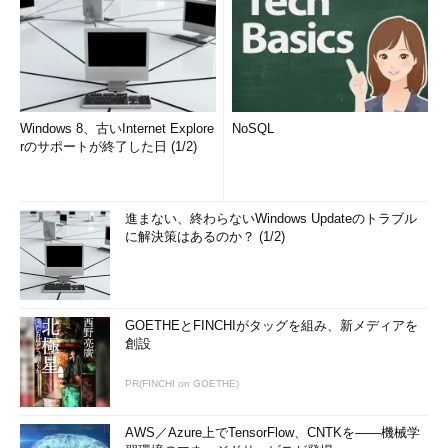
Windows 8、古いInternet Explore
NoSQL
rのサポートが終了した日 (1/2)
進まない、終わらないWindows Updateのトラブル
に解決策はあるのか？ (1/2)
GOETHEとFINCHIがタッグを組み、新メディアを
創設
PR(FINCHI on GOETHE)
AWS／Azure上でTensorFlow、CNTKを――機械学