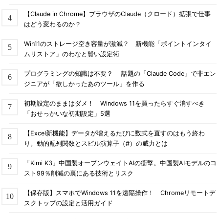
【Claude in Chrome】ブラウザのClaude（クロード）拡張で仕事
はどう変わるのか？
Win11のストレージ空き容量が激減？ 新機能「ポイントインタイ
ムリストア」のわなと賢い設定術
プログラミングの知識は不要？ 話題の「Claude Code」で非エン
ジニアが「欲しかったあのツール」を作る
初期設定のままはダメ！ Windows 11を買ったらすぐ消すべき
「おせっかいな初期設定」5選
【Excel新機能】データが増えるたびに数式を直すのはもう終わ
り。動的配列関数とスピル演算子（#）の威力とは
「Kimi K3」中国製オープンウェイトAIの衝撃。中国製AIモデルのコ
スト99％削減の裏にある技術とリスク
【保存版】スマホでWindows 11を遠隔操作！ Chromeリモートデ
スクトップの設定と活用ガイド