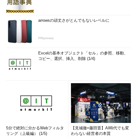
はブロードキャストを使う方法である。NetBIOS名をセッ
（1）
トしたNBTの名前問い合わせパケットをローカルでブロードキャ
arrowsの頑丈さがとんでもないレベルに
ストする。すると、その対象となるコンピュータが自分のIPアド
レスをセットした応答パケットを返す。これにより、送信元のコ
ンピュータは相手のIPアドレスを知ることができる。このあたり
PR(arrows)
の手順は、ローカルでブロードキャストするNetBEUIの場合とほ
とんど同じである。LLCではなく、TCP/IPで（正確にはUDP
Excelの基本オブジェクト「セル」の参照、移動、
コピー、選択、挿入、削除 (1/4)
で）ブロードキャストを行っている。
これに対して
の方法は、WINSサービスを使って名前解決
（2）
を行う例である。WINSサービスとは、簡単にいうと、NetBIOS
名とIPアドレスの対応を管理するサービスのことであり、
Windows Server OSに含まれている標準的なサービスである。
WINSのサーバに問い合わせることにより、NetBIOS名からIPア
ドレスを求めることができる。ネットワーク上にこのような
WINSサーバを配置してNetBIOS名データベースを集中的に管理
すれば、ネットワークを超えてNBTクライアントが通信できる。
5分で絶対に分かるWebフィルタ
【見城徹×藤田晋】AI時代でも変
リング（上級編） (1/5)
わらない経営者の本質
NetBIOS名からIPアドレスを求める方法は、これ以外にもDNS