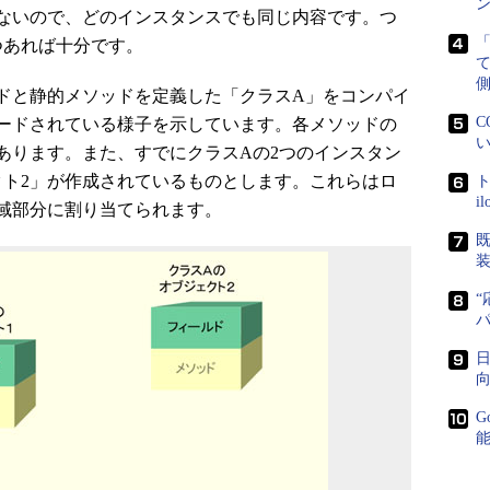
ン
ないので、どのインスタンスでも同じ内容です。つ
つあれば十分です。
側
と静的メソッドを定義した「クラスA」をコンパイ
C
ードされている様子を示しています。各メソッドの
い
あります。また、すでにクラスAの2つのインスタン
クト2」が作成されているものとします。これらはロ
ト
i
域部分に割り当てられます。
既
“
日
向
G