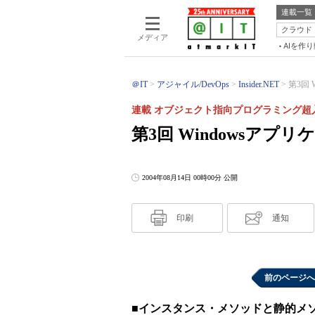
連載一覧
クラウド
メディア
AIを作
＠IT
アジャイル/DevOps
Insider.NET
第3回 
連載 オブジェクト指向プログラミング超
第3回 Windowsアプ
2004年08月14日 00時00分 公開
印刷
通知
前のページへ
■インスタンス・メソッドと静的メ