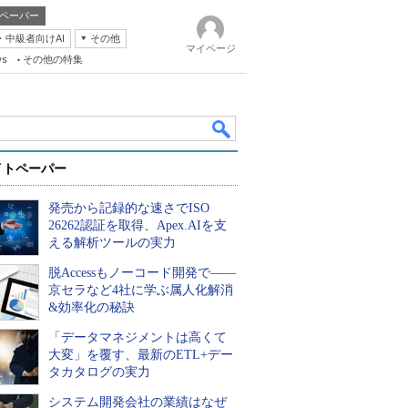
ペーパー
・中級者向けAI
その他
マイページ
ws
その他の特集
イトペーパー
発売から記録的な速さでISO
26262認証を取得、Apex.AIを支
える解析ツールの実力
脱Accessもノーコード開発で――
k
京セラなど4社に学ぶ属人化解消
&効率化の秘訣
「データマネジメントは高くて
大変」を覆す、最新のETL+デー
タカタログの実力
システム開発会社の業績はなぜ