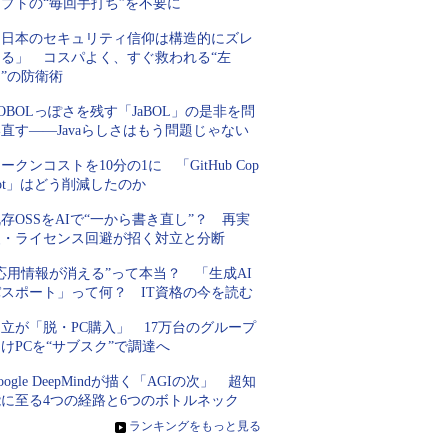
プトの“毎回手打ち”を不要に
「日本のセキュリティ信仰は構造的にズレ
てる」 コスパよく、すぐ救われる“左
”の防衛術
OBOLっぽさを残す「JaBOL」の是非を問
直す――Javaらしさはもう問題じゃない
ークンコストを10分の1に 「GitHub Cop
lot」はどう削減したのか
存OSSをAIで“一から書き直し”？ 再実
装・ライセンス回避が招く対立と分断
応用情報が消える”って本当？ 「生成AI
パスポート」って何？ IT資格の今を読む
立が「脱・PC購入」 17万台のグループ
けPCを“サブスク”で調達へ
oogle DeepMindが描く「AGIの次」 超知
能に至る4つの経路と6つのボトルネック
»
ランキングをもっと見る