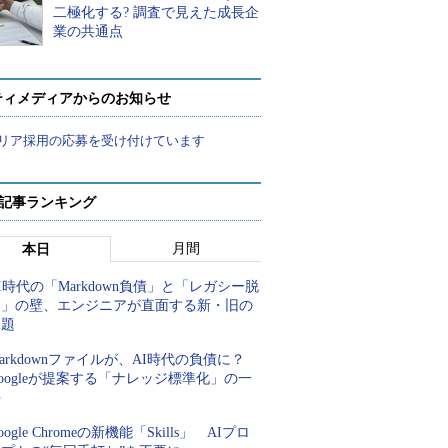
二極化する? 調査で見えた成長企
業の共通点
ティメディアからのお知らせ
リア採用の応募を受け付けています
 記事ランキング
月間
本日
I時代の「Markdown負債」と「レガシー脱
却」の壁、エンジニアが直面する新・旧の
課題
arkdownファイルが、AI時代の負債に？
oogleが提案する「ナレッジ標準化」の一
手
oogle Chromeの新機能「Skills」 AIプロ