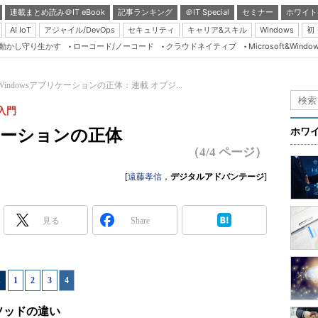
連載まとめ読み＠IT eBook
記事ランキング
＠IT Special
セミナー
ホワイト
AI IoT
アジャイル/DevOps
セキュリティ
キャリア&スキル
Windows
初
り動かし守り生かす
ローコード/ノーコード
クラウドネイティブ
Microsoft&Windo
Server & Storage
HTML5 + UX
Windowsアプリケーションの正体：連載 オブジ...
Smart & Social
入門
Coding Edge
リケーションの正体
ホワ
Java Agile
（4/4 ページ）
Database Expert
[
遠藤孝信
，
デジタルアドバンテージ
]
Linux ＆ OSS
Master of IP Networ
見る
Share
Security & Trust
Test & Tools
1
|
2
|
3
|
4
Insider.NET
ブログ
ソッドの違い