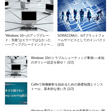
C:\>net use \\server01 /user:user2 password2
…接続2。別ア
カウントを指定
システム エラー 1219 が発生しました。
同じユーザーによる、サーバーまたは共有リソースへの複数の
“Windows 10へのアップグレー
SORACOMの、IoTプラットフォ
ド：失敗”はエラーではなかった
ユーザー名での複数の接続は許可されません。サーバーまたは
ームサービスとしてのインパクト
――アップグレードインストール
(1/2)
共有リソースへの以前の接続をすべて切断してから、再試行し
の簡単まとめ (1/3...
てください。
…エラー
Windows 10のトラブルシューティング事例──未知
のポリシー設定を探せ！ (1/2)
これは、あるサーバに対するセッションを、同じユーザーから
は実行できないということを表している。とはいうものの、これ
はSMBプロトコルの制限によるエラーではなく、SMBプロトコ
ルを利用するクライアント側のシェルの設計による。もしこのよ
Caffeで画像解析を始めるための基礎知識とインス
うな接続を許すとすると、2つのセッションを区別する方法がな
トール、基本的な使い方 (1/2)
くなるので、わざとエラーにしているようである。例えば同じ公
開リソースに対してuser1とuser2の両方のユーザー・アカウント
でnet useで接続した場合、いずれのリソースも
Windows系ITエンジニアのための産業用ドローン開