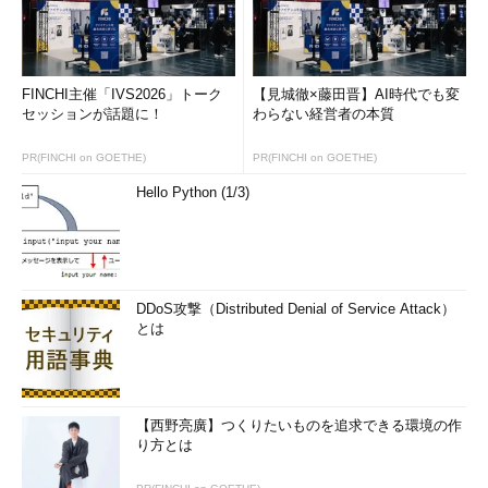
usr Disk 7
コマンドは正常に終了しました。
FINCHI主催「IVS2026」トーク
【見城徹×藤田晋】AI時代でも変
ここでは、（CIFSで接続している）192.168.1.155というIPアド
セッションが話題に！
わらない経営者の本質
レスを持つコンピュータが、このサーバ（net sessionを実行し
ているサーバ・コンピュータ）へ、どういうユーザー名で接続し
PR(FINCHI on GOETHE)
PR(FINCHI on GOETHE)
ているか、どのリソースを利用しているかなどの情報が表示され
Hello Python (1/3)
る。また、「net session \\コンピュータ名 /delete」とすれば、
このセッションを強制的に切断することができる。
段階4――ツリー接続（リソースへの接続）
DDoS攻撃（Distributed Denial of Service Attack）
セッションが確立され、それが許可されると、いよいよサーバ
とは
の公開リソースを利用できるようになる。
SMBプロトコルでは、公開されたリソースを利用することを
「ツリー接続する」という。\server01の下にある\share1や
【西野亮廣】つくりたいものを追求できる環境の作
\share2、\share3などが、ちょうど1つのツリーのようになって
り方とは
いることから（\\server01\share1、\\server01\share02、……）、