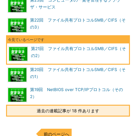
第23回 コンピュータの一覧を管理するブラウ
ーバに接続しているクライアント側の
・
TIPS「IPアドレスからホス
ザ・サービス
ト名を見つける方法」
コンピュータの名前である。ここには
・
TIPS「ホスト名からIPアド
「\\DPC21」というふうに名前
第22回 ファイル共有プロトコルSMB／CIFS（そ
レスを見つける方法」
（NetBIOS名）が付いているものと、
・
TIPS「netstatコマンドを使
の3）
「\\192.168.1.111」のようにIPアドレス
いこなす」
が付いているものの2種類があるが、
これは利用しているトランスポート層
第21回 ファイル共有プロトコルSMB／CIFS（そ
プロトコルの違いによる。NetBIOS名が付いているものは
の2）
NetBIOSのセッション・サービス（NBTならばTCPのポート139
番）を利用しており、IPアドレスが付いているものはCIFS（TCP
第20回 ファイル共有プロトコルSMB／CIFS（そ
のポート445番）を利用して、それぞれサーバに接続しているこ
の1）
とを表す。これらTCPの接続情報はnetstatコマンドで調べるこ
とができるので（ただしNetBEUIやNetBIOS over IPX/SPXの場
第19回 NetBIOS over TCP/IPプロトコル（その
合はnetstatでは調査できない）、それぞれのクライアントがど
2）
のTCPポートを利用してサーバへ接続しているかをつき合わせて
みるとよいだろう。例えば上記の「\\192.168.1.111」ならば、
過去の連載記事が 18 件あります
netstat -nコマンドで調べると、192.168.1.111からサーバのTCPポ
ート445番へ接続していることが分かるはずである。また
\\DAPC19ならば、このクライアント・コンピュータ（この名前
前のページへ