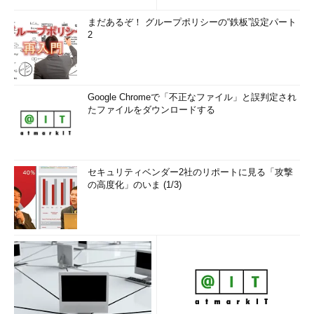
れ、次にユーザー名とパスワード、ドメインなどの情報を利用し
まだあるぞ！ グループポリシーの“鉄板”設定パート
て、サーバへ接続する。
2
セッションの接続要求が受け付けられると、サーバからはセッ
ションを識別するための番号としてUID（User ID）という情報が
返される。ユーザーとセッションが1対1に対応しているから、こ
Google Chromeで「不正なファイル」と誤判定され
のようにセッションIDではなく、ユーザーIDと呼ばれているよう
たファイルをダウンロードする
である。以後クライアントからは、このユーザーID（図中の緑色
のパイプ）を使ってサーバへアクセスする。
セッションが確立すると、次はそのセッションを利用して、特
セキュリティベンダー2社のリポートに見る「攻撃
定のリソースへの接続が行われる。図から分かるように、サーバ
の高度化」のいま (1/3)
上の公開リソースへの接続は、セッションごとに行われる。一度
確立したセッションを使って、サーバ上のリソース・ツリーへの
接続を行うのである。サーバ上の複数のリソースを使う場合でも
新たにセッションを開設する必要はなく、同じセッションを使っ
て複数のリソース・ツリーへ接続することができる。別のサーバ
へ接続する場合は、またSMBプロトコルのネゴシエーションから
始めるので、別のユーザー・アカウント情報を利用することがで
きるし、同時に複数のサーバへ接続することもできる。