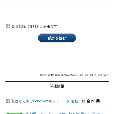
12:31:05
\\DPC21 DPC21$ Windows 2002 Serv 0
10:58:05
\\SERVER01 Windows 2000 2195 0
会員登録（無料）が必要です
00:00:39
コマンドは正常に終了しました。
続きを読む
ここでは全部で5つのセッションが確立され、アクティブにな
っている。オープンとは、そのセッション上でオープンされてい
るファイルの数を表している。ただしWindowsネットワークの性
質上、アイドル状態（無通信状態）のまま、ある一定時間経つ
と、自動的にこのセッションが切断されることがある。そのため
Copyright© Digital Advantage Corp. All Rights Reserved.
現実のネットワークを観察すると、セッションの確立や切断はひ
んぱんに起こっていることが分かるだろう。一番下にユーザー名
関連情報
が空白になっているセッションがあるが、システム・アカウント
で動作するサービスなどが接続を行った場合にこのように表示さ
れるようである。
基礎から学ぶWindowsネットワーク 連載一覧
全 23 回
左端に表示されているのは、このサ