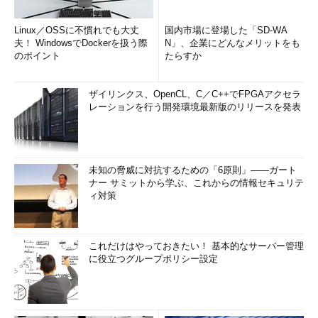
異なるユーザーでのセッション確立
Linux／OSSに不慣れでも大丈
国内市場に登場した「SD-WA
夫！ WindowsでDockerを扱う際
N」、企業にどんなメリットをも
セッションごとにユーザー・アカウント情報が決まるため、
のポイント
たらすか
（サーバからみると）同一セッション内ではすべて同一のユーザ
ーとして扱われることは分かっただろう。では、同一サーバ上の
ザイリンクス、OpenCL、C／C++でFPGAアクセラ
複数のリソースへ、異なるユーザー・アカウント情報を使って接
レーションを行う開発環境最新版のリリースを発表
続したい場合はどうすればよいのだろうか。例えばあるサーバ
server01が、2つのリソースproject1とproject2を、それぞれ別の
ユーザー・アカウントuser1とuser2に対して許可していたとす
る。
未知の脅威に対抗するための「6原則」――ガート
ナー サミットから学ぶ、これからの情報セキュリテ
ィ対策
このような場合は、前回の最後で述べた「net use \\サーバ名
/user:ユーザー名 パスワード」というコマンドを利用して、新し
くセッションを開始すればよいと考えるかもしれない。だが実際
これだけはやっておきたい！ 基本的なサーバー管理
にこれを実行すると、次のようなエラーとなる。
に役立つグループポリシー設定
C:\>net use \\server01 /user:user1 password1
…接続1
コマンドは正常に終了しました。