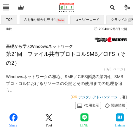
TOP
AIを作り動かし守り生かす
ロー/ノーコード
クラウドネイ
連載
2004年12月8日 公開
基礎から学ぶWindowsネットワーク
第21回 ファイル共有プロトコルSMB／CIFS（そ
の2）
（3/3 ページ）
Windowsネットワークの核心、SMB／CIFS解説の第2回。SMB
プロトコルにおけるリソースの公開とその使用までの処理を追
う。
[
デジタルアドバンテージ
，著]
PC用表示
関連情報
Share
Post
LINE
Hatena