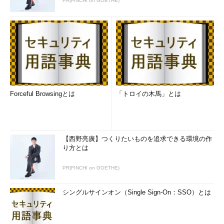
このように呼ばれているものと思われる。
PR(FINCHI on GOETHE)
ツリーに接続する場合に利用されるユーザー・アカウント情報
としては、セッションを確立する時点で利用されたユーザー名と
パスワード、ドメイン名などの情報がそのまま使われる。公開リ
ソースには（通常）何らかのアクセス権が設定されているだろう
が、これらのアクセス権とセッション接続時のアクセス権限によ
って、ツリーへの接続が許可されるかどうかが決まる。
Forceful Browsingとは
「トロイの木馬」とは
段階5――リソースの利用
以上でサーバへの接続は完了である。あとはファイルをオープ
ンしたり、読み書きしたりするコマンドを発行すればよい。具体
【西野亮廣】つくりたいものを追求できる環境の作
的なSMBコマンドの一覧については、次回説明することにする。
り方とは
セッションとリソース・ツリーの関係
PR(FINCHI on GOETHE)
ここまでは、SMBプロトコルにおける利用開始時の手続きにつ
シングルサインオン（Single Sign-On：SSO）とは
いて見てきたが、ここでもう一度それらの関係についてまとめて
おこう。