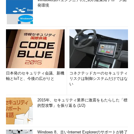
\\server1\resource\～となり、どちらのセッションを利用するか
発環境
を指定することはできない。そのため接続そのものをエラーにし
ているようである。
それでは、エクスプローラやコマンド・プロンプトを使う場
合、このような方法がまったく不可能かというとそうではない。
先の図から分かるように、別のバーチャル・サーキットを利用さ
せるようにすれば別のセッションが生成されるので、これを実現
できる（ただしかなりトリッキーな方法なので、SMBプロトコル
の理解のため以外にはあまり有用ではないが）。具体的には、
「net use \\サーバ名」で利用するサーバ名を、すべて異なる文
日本発のセキュリティ会議、新機
コネクテッドカーのセキュリティ
字列表現になるようにすればよい。
軸とIoTと、今後の広がりと
リスクは制御システムだけではな
い
C:\>net use \\server01 /user:user01 password1
…セッション1
コマンドは正常に終了しました。
2015年、セキュリティ業界に激震をもたらした「標
的型攻撃」を振り返る (1/2)
C:\>net use \\server01.d-advantage.local /user:user02
password2
…セッション2
コマンドは正常に終了しました。
Windows 8、古いInternet Explorerのサポートが終了