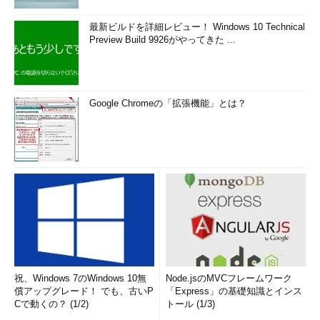
最新ビルドを詳細レビュー！ Windows 10 Technical
クライアントとサーバの間で最初に確立する通信路を、SMBプ
Preview Build 9926がやってきた ...
ロトコルでは「バーチャル・サーキット（仮想回線）」と呼んで
いるが、この図では、一番外側のピンク色のパイプがその役割り
を果たしている。このバーチャル・サーキットは、当初のSMBプ
ロトコルではNetBEUI上のNetBIOSセッション・サービスを利用
Google Chromeの「拡張機能」とは？
することが想定されていたが、現在ではTCP/IPやIPX/SPX上の
NetBIOSセッション・サービスでもよいし、CIFSのように、単一
のTCP接続（ポート445番を使用）を利用してもよい。いずれの
方法であってもクライアントとサーバ間にストリーム型の通信路
が用意されればよい。ただし実際のWindows OSでは、NBTや
CIFSのポート番号を変更するような機能はサポートされておら
ず、これら標準以外のプロトコルやポート番号を利用することは
事実上不可能となっている。せいぜい、NetBIOSとCIFSのどちら
を利用するかを選ぶくらいしかできない。
祝、Windows 7のWindows 10無
Node.jsのMVCフレームワーク
バーチャル・サーキットが確立されれば、それを使って、次は
償アップグレード！ でも、古いP
「Express」の基礎知識とインス
いよいよSMBセッションの確立が行われる。すでに見てきたよう
Cで動くの？ (1/2)
トール (1/3)
に、まずSMBプロトコルの機能レベルのネゴシエーションが行わ