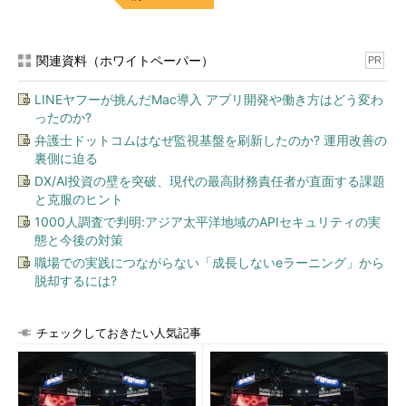
に対するIPアドレスを見つける方法は関連記事のTIPSなどを参
照）からサーバのTCPポート139番へ接続しているはずである。
セッションのより詳細な情報を見るには、「net session \\コン
関連資料（ホワイトペーパー）
PR
ピュータ名」のようにすればよい。
LINEヤフーが挑んだMac導入 アプリ開発や働き方はどう変わ
ったのか?
C:\>net session \\192.168.1.155
…特定のセッションの表示
弁護士ドットコムはなぜ監視基盤を刷新したのか? 運用改善の
ユーザー名 HIRO
…ユーザー名
裏側に迫る
コンピュータ 192.168.1.155
DX/AI投資の壁を突破、現代の最高財務責任者が直面する課題
ゲスト ログオン No
と克服のヒント
クライアント タイプ Windows 2002 2600 Service Pack 1
1000人調査で判明:アジア太平洋地域のAPIセキュリティの実
セッション時間 16:27:00
…接続時間
態と今後の対策
アイドル時間 00:00:04
職場での実践につながらない「成長しないeラーニング」から
脱却するには?
共有名 タイプ オープン数
チェックしておきたい人気記事
-----------------------------------------------------------------
-
IPC$ IPC
…使用中のリソース
prj Disk 0