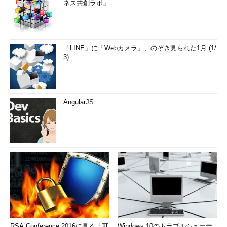
OK \\server01\IPC$ Microsoft Windows
ネス共創ラボ」
Network
コマンドは正常に終了しました。
「LINE」に「Webカメラ」、のぞき見られた1月 (1/
この例では、FQDN名、IPアドレス、NetBIOS名でそれぞれサ
3)
ーバを指定している。こうすると、FQDN名とIPアドレスで指定
した場合はCIFSで、NetBIOS名で指定した場合はNBTでそれぞれ
接続される（Windows 2000よりも前のOSではCIFSは利用でき
ない）。これらのリソースを使う場合は、
AngularJS
「\\192.168.0.11\share1\file1」「\\server01.d-
advantage.local\share1\file1」「\\server01\share1\file1」のよう
に使い分ければよい。
SMBにおけるプロセス
これ以外にも、SMBのクライアント側のユーザー・プロセス環
境を切り替えれば、同じサーバ上の同じリソースに接続すること
ができる。先の図で分かるように、SMBプロトコルでは、セッシ
ョンとは2つのプロセス間で確立する通信路のことを指す。実際
のWindows環境では、これはクライアントやサーバにおけるネッ
RSA Conference 2016に見る「可
Windows 10のトラブルシューテ