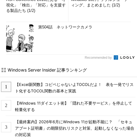
トワーク・ファイル・アクセス要求のリダイレクタ（へ要求を送
視化」「検出」「対応」を支援す
ィング、まとめました (1/2)
る製品たち (1/2)
信しているプロセス）に相当する。これらのプロセスはユーザ
ー・セッションごとに用意されているので（ここでいうセッショ
ンとは、ユーザーがWindowsにログオンするごとに用意されるユ
第504話 ネットワークカメラ
ーザー環境のこと）、コンソールへログオンするだけでなく、例
えばTelnetセッションとしてログオンした環境なども含まれる。
つまりコンソールでのログオンだけでなく、裏でTelnetで別ユー
ザーとしてログオンすれば、SMBプロトコル・レベルでみればま
Recommended by
ったく別のプロセス間でのセッションとなり、同じサーバ上の同
じリソースへ接続することができる。
Windows Server Insider 記事ランキング
【Excel新関数】コピペじゃないよTOCOLだよ！ 表を一発でリス
次回はSMBプロトコルのパケット構造やサポートされている
ト化するTOCOL関数の基本と実践
APIなどの詳細について解説する。
【Windows 11ダイエット術】「隠れた不要サービス」を停止して
次の回へ »
軽量化する
「
連載 基礎から学ぶWindowsネットワーク
【最終案内】2026年6月にWindows 11が起動不能に？ 「セキュ
―― Windowsネットワーク管理者への道 ――
」
アブート証明書」の期限切れリスクと対策、起動しなくなった場合
の対応策