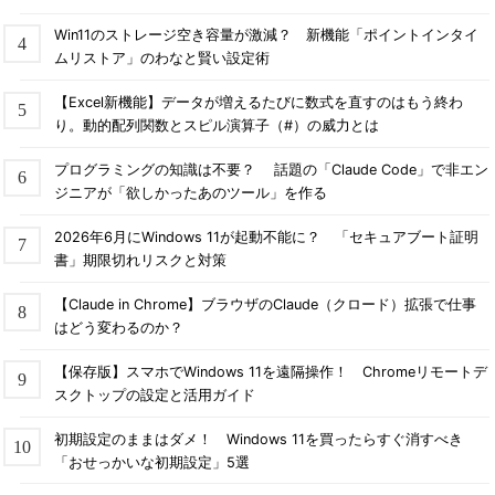
Win11のストレージ空き容量が激減？ 新機能「ポイントインタイ
ムリストア」のわなと賢い設定術
【Excel新機能】データが増えるたびに数式を直すのはもう終わ
り。動的配列関数とスピル演算子（#）の威力とは
プログラミングの知識は不要？ 話題の「Claude Code」で非エン
ジニアが「欲しかったあのツール」を作る
2026年6月にWindows 11が起動不能に？ 「セキュアブート証明
書」期限切れリスクと対策
【Claude in Chrome】ブラウザのClaude（クロード）拡張で仕事
はどう変わるのか？
【保存版】スマホでWindows 11を遠隔操作！ Chromeリモートデ
スクトップの設定と活用ガイド
初期設定のままはダメ！ Windows 11を買ったらすぐ消すべき
「おせっかいな初期設定」5選