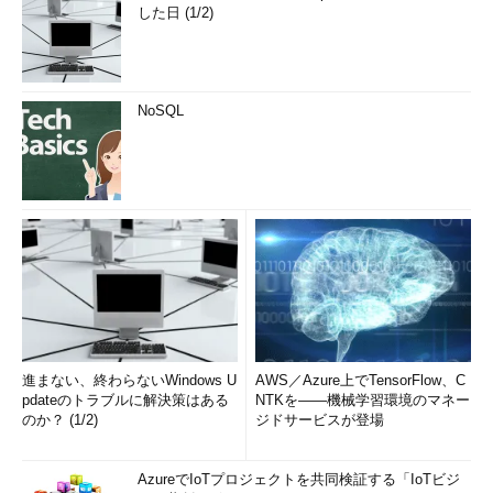
した日 (1/2)
C:\>net use \\192.168.1.11 /user:user03 password3
…セッショ
ン3
NoSQL
コマンドは正常に終了しました。
C:\>net use
新しい接続は記憶されません。
ステータス ローカル名 リモート名 ネットワーク名
…以下、3つのセッションが生成されている
-----------------------------------------------------------------
-
進まない、終わらないWindows U
AWS／Azure上でTensorFlow、C
OK \\192.168.1.11\IPC$ Microsoft Windows
pdateのトラブルに解決策はある
NTKを――機械学習環境のマネー
のか？ (1/2)
Network
ジドサービスが登場
OK \\server01.d-advantage.local\IPC$
Microsoft Windows Network
AzureでIoTプロジェクトを共同検証する「IoTビジ