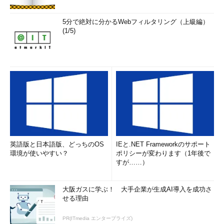
サーバ上のリソースを利用するためには、最初にトランスポー
ト層レベルでサーバへの通信路を確保し、次にSMBレベルでセッ
5分で絶対に分かるWebフィルタリング（上級編）
ションを確立してから、さらに実際のサーバ上のリソースへの接
(1/5)
続を行う。これをネットワーク・レベルでみた図にすると、次の
ような状態になる。
英語版と日本語版、どっちのOS
IEと.NET Frameworkのサポート
セッションとリソース・ツリーの関係
環境が使いやすい？
ポリシーが変わります（1年後で
最初にサーバとクライアント間でSMBプロトコル
すが……）
をやり取りするためのバーチャル・サーキット
（仮想回線）を開設する（ここまでは、SMBの下
位のトランスポート層プロトコルの役割）。そし
大阪ガスに学ぶ！ 大手企業が生成AI導入を成功さ
て、そのバーチャル・サーキットを通じてサーバ
せる理由
側とクライアント側のプロセス間でセッションを
確立し、それが成功すれば、リソースの利用を要
求する。
PR(ITmedia エンタープライズ)