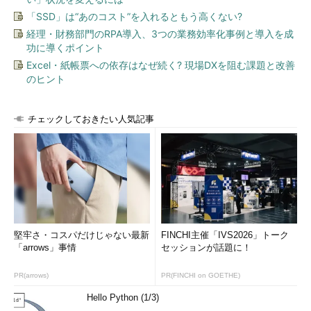
「SSD」は“あのコスト”を入れるともう高くない?
経理・財務部門のRPA導入、3つの業務効率化事例と導入を成
功に導くポイント
Excel・紙帳票への依存はなぜ続く? 現場DXを阻む課題と改善
のヒント
チェックしておきたい人気記事
堅牢さ・コスパだけじゃない最新
FINCHI主催「IVS2026」トーク
「arrows」事情
セッションが話題に！
PR(arrows)
PR(FINCHI on GOETHE)
Hello Python (1/3)