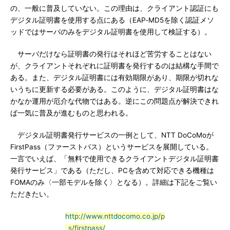
の、一般に普及していない。この理由は、クライアント認証にも
デジタル証明書を使用する点にある（EAP‐MD5を除く認証メソ
ッドではサーバのみをデジタル証明書を使用して検証する）。
サーバだけなら証明書の発行はそれほど苦労することはない
が、クライアントそれぞれに証明書を発行するのは結構な手間で
ある。また、デジタル証明書には有効期限があり、期限が切れな
いうちに更新する必要がある。このように、デジタル証明書はな
かなか運用が厄介な代物ではある。逆にこの問題点が解決できれ
ば一気に普及が進むものと思われる。
デジタル証明書発行サービスの一例として、NTT DoCoMoが
FirstPass（ファーストパス）というサービスを展開している。
一言でいえば、「無料で使用できるクライアントデジタル証明書
発行サービス」である（ただし、PCを含めて対応できる機種は
FOMAのみ〈一部モデルを除く〉となる）。詳細は下記をご覧い
ただきたい。
http://www.nttdocomo.co.jp/p
_s/firstpass/