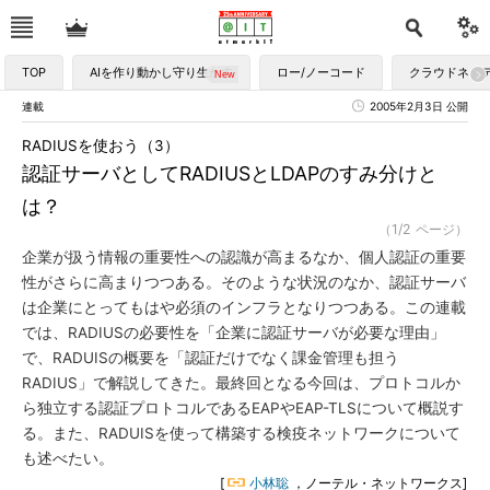
TOP
AIを作り動かし守り生かす
ロー/ノーコード
クラウドネイ
連載
2005年2月3日 公開
RADIUSを使おう（3）
認証サーバとしてRADIUSとLDAPのすみ分けと
は？
（1/2 ページ）
企業が扱う情報の重要性への認識が高まるなか、個人認証の重要
性がさらに高まりつつある。そのような状況のなか、認証サーバ
は企業にとってもはや必須のインフラとなりつつある。この連載
では、RADIUSの必要性を「企業に認証サーバが必要な理由」
で、RADUISの概要を「認証だけでなく課金管理も担う
RADIUS」で解説してきた。最終回となる今回は、プロトコルか
ら独立する認証プロトコルであるEAPやEAP-TLSについて概説す
る。また、RADUISを使って構築する検疫ネットワークについて
も述べたい。
[
小林聡
，ノーテル・ネットワークス]