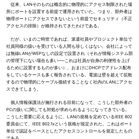
従来、LANそのものは概念的に物理的にアクセス制限された場
所にポートを設置する前提で運用されていた。つまり、部外者は
物理ポートにアクセスできないという前提でセキュリティ（不正
アクセスの排除）が維持されてきたわけである。
だが、いまのご時世であれば、派遣社員やプロジェクト単位で
社員同様の扱いを受けている人間も珍しくはない。会社によって
は無線LANがWEPなしの設定で設置され（それが情報システム部
の管理下にない場合も多い──これは社員が自身の利便性を上げ
るために設置するものが多い）、おまけにDHCPでアドレス配布
をしているケースも多く報告されている。電波は壁を超えて拡散
するので物理的にケーブル接続することなく社内のLANにアクセ
スできてしまう。
個人情報保護法が施行される目前になって、こうした部外者の
PCの扱いに関しても対処が求められるようになってきている。
こうした需要に応えるように、LANの規格を定めているIEEE 802
委員会にて、IEEE 802.1xという規格が規定された。これはポート
単位で認証をベースとしたアクセスコントロールを規定したもの
である。