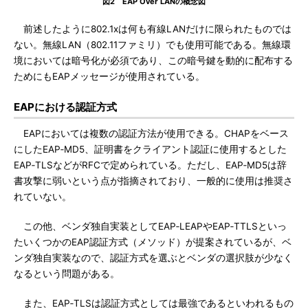
図2 EAP Over LANの概念図
前述したように802.1xは何も有線LANだけに限られたものでは
ない。無線LAN（802.11ファミリ）でも使用可能である。無線環
境においては暗号化が必須であり、この暗号鍵を動的に配布する
ためにもEAPメッセージが使用されている。
EAPにおける認証方式
EAPにおいては複数の認証方法が使用できる。CHAPをベース
にしたEAP‐MD5、証明書をクライアント認証に使用するとした
EAP‐TLSなどがRFCで定められている。ただし、EAP‐MD5は辞
書攻撃に弱いという点が指摘されており、一般的に使用は推奨さ
れていない。
この他、ベンダ独自実装としてEAP‐LEAPやEAP‐TTLSといっ
たいくつかのEAP認証方式（メソッド）が提案されているが、ベ
ンダ独自実装なので、認証方式を選ぶとベンダの選択肢が少なく
なるという問題がある。
また、EAP‐TLSは認証方式としては最強であるといわれるもの