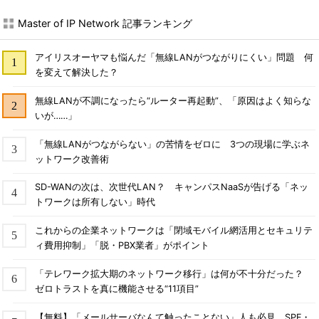
Master of IP Network 記事ランキング
アイリスオーヤマも悩んだ「無線LANがつながりにくい」問題 何
を変えて解決した？
無線LANが不調になったら“ルーター再起動”、「原因はよく知らな
いが……」
「無線LANがつながらない」の苦情をゼロに 3つの現場に学ぶネ
ットワーク改善術
SD-WANの次は、次世代LAN？ キャンパスNaaSが告げる「ネッ
トワークは所有しない」時代
これからの企業ネットワークは「閉域モバイル網活用とセキュリテ
ィ費用抑制」「脱・PBX業者」がポイント
「テレワーク拡大期のネットワーク移行」は何が不十分だった？
ゼロトラストを真に機能させる“11項目”
【無料】「メールサーバなんて触ったことない」人も必見 SPF・