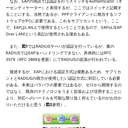
なお、EAPの用語では認証を行うスイッチをAuthenticator（オ
ーセンティケーター）と表現するが、ここではスイッチと記載す
ることにする。当然であるが、PPPクライアントに相当するソフ
トウェアがPCに必要である。これをサプリカントという。ここ
で、EAPはLAN上で使用するということであるので、EAPoL(EAP
Over LAN)という表記が使用される場合もある。
また、
図1
ではRADIUSサーバが認証を行っているが、素の
RADIUSではEAPをハンドリングできない。具体的にはRFC
3579（RFC 2869を更新）にてRADIUSの拡張が行われている。
後述するが、EAPにおける認証方式は複数あるため、サプリカ
ントとRADIUSの両方が使用したい認証方式に対応している必要
がある。本来はバラバラの要素ではあるが、ゼロから開発するの
ではなく、既存のテクノロジをうまく拡張および活用することに
より、対応へのハードルを可能な限り低く抑えているのがお分か
りいただけると思う（
図2
参照）。