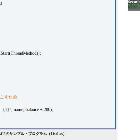
k)
Start(ThreadMethod));
起こすため
 {1}", name, balance + 200);
#のサンプル・プログラム（List1.cs）