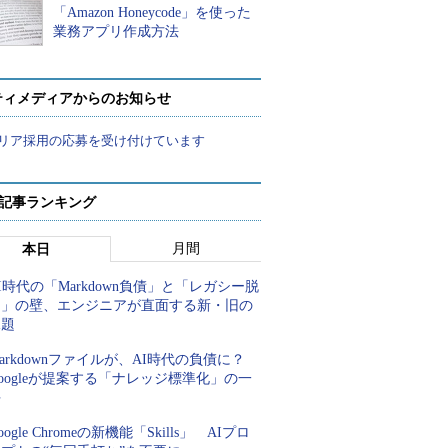
「Amazon Honeycode」を使った
業務アプリ作成方法
ティメディアからのお知らせ
リア採用の応募を受け付けています
 記事ランキング
月間
本日
I時代の「Markdown負債」と「レガシー脱
却」の壁、エンジニアが直面する新・旧の
課題
arkdownファイルが、AI時代の負債に？
oogleが提案する「ナレッジ標準化」の一
手
oogle Chromeの新機能「Skills」 AIプロ