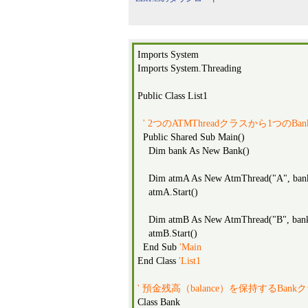
Imports System
Imports System.Threading
Public Class List1
' 2つのATMThreadクラスから1つの
Public Shared Sub Main()
Dim bank As New Bank()
Dim atmA As New AtmThread("A", ban
atmA.Start()
Dim atmB As New AtmThread("B", ban
atmB.Start()
End Sub
'Main
End Class
'List1
' 預金残高（balance）を保持するBank
Class Bank