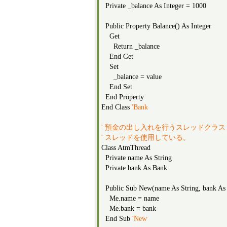
Private _balance As Integer = 1000
Public Property Balance() As Integer
Get
Return _balance
End Get
Set
_balance = value
End Set
End Property
End Class
'Bank
' 預金の出し入れを行うスレッドクラス
' スレッドを使用している。
Class AtmThread
Private name As String
Private bank As Bank
Public Sub New(name As String, bank As
Me.name = name
Me.bank = bank
End Sub
'New