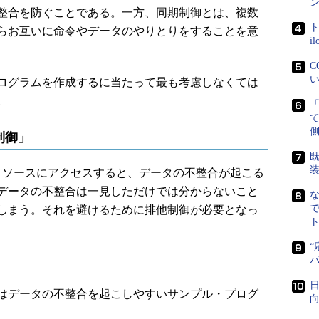
ン
整合を防ぐことである。一方、同期制御とは、複数
ト
らお互いに命令やデータのやりとりをすることを意
i
C
い
ログラムを作成するに当たって最も考慮しなくては
。
側
制御」
既
ソースにアクセスすると、データの不整合が起こる
データの不整合は一見しただけでは分からないこと
で
しまう。それを避けるために排他制御が必要となっ
ト
“
日
1はデータの不整合を起こしやすいサンプル・プログ
向