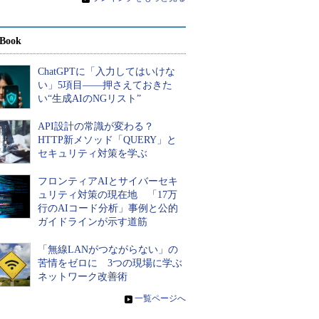
Book
ChatGPTに「入力してはいけな
い」5項目――押さえておきた
い“生成AIのNGリスト”
API設計の常識が変わる？
HTTP新メソッド「QUERY」と
セキュリティ対策を学ぶ
フロンティアAIとサイバーセキ
ュリティ対策の現在地 「17万
行のAIコード分析」事例と公的
ガイドラインが示す道筋
「無線LANがつながらない」の
苦情をゼロに 3つの現場に学ぶ
ネットワーク改善術
»
一覧ページへ