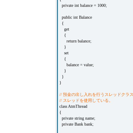
private int balance = 1000;
public int Balance
{
get
{
return balance;
}
set
{
balance = value;
}
}
}
// 預金の出し入れを行うスレッドクラ
// スレッドを使用している。
class AtmThread
{
private string name;
private Bank bank;