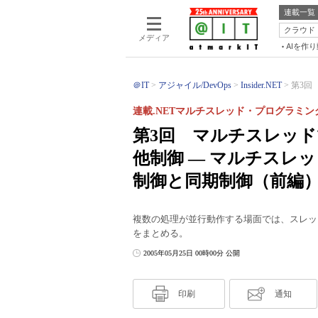
連載一覧
クラウド
メディア
AIを作
＠IT
アジャイル/DevOps
Insider.NET
第3回
連載.NETマルチスレッド・プログラミン
第3回 マルチスレッ
他制御 ― マルチスレ
制御と同期制御（前編）
複数の処理が並行動作する場面では、スレッ
をまとめる。
2005年05月25日 00時00分 公開
印刷
通知