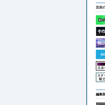
注目
ス
編集