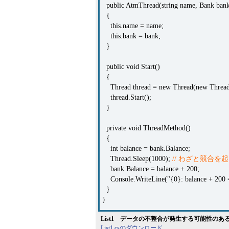
public AtmThread(string name, Bank ban
{
this.name = name;
this.bank = bank;
}
public void Start()
{
Thread thread = new Thread(new Thread
thread.Start();
}
private void ThreadMethod()
{
int balance = bank.Balance;
Thread.Sleep(1000);
// わざと競合を
bank.Balance = balance + 200;
Console.WriteLine("{0}: balance + 200 =
}
}
List1 データの不整合が発生する可能性のあるC
List1.csのダウンロード