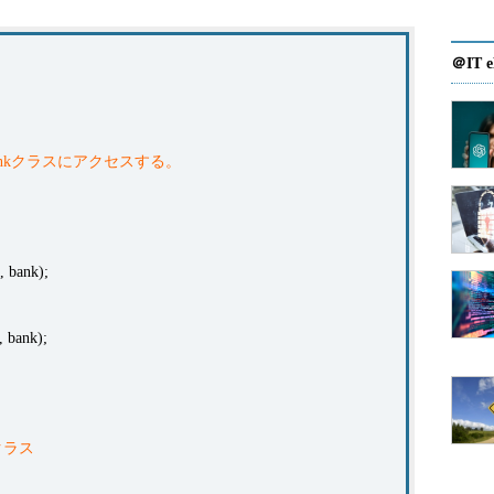
＠IT e
のBankクラスにアクセスする。
 bank);
 bank);
kクラス