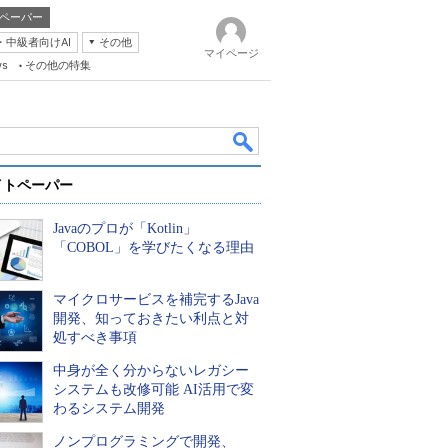
ペーパー
・中級者向けAI
その他
マイページ
ws
その他の特集
イトペーパー
Javaのプロが「Kotlin」
「COBOL」を学びたくなる理由
マイクロサービスを補完するJava
k
開発、知っておきたい利点と対
処すべき事項
中身が全く分からないレガシー
システムも改修可能 AI活用で変
わるシステム開発
ノンプログラミングで開発、