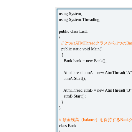
using System;
using System.Threading;
public class List1
{
// 2つのATMThreadクラスから1つ
public static void Main()
{
Bank bank = new Bank();
AtmThread atmA = new AtmThread("A",
atmA.Start();
AtmThread atmB = new AtmThread("B",
atmB.Start();
}
}
// 預金残高（balance）を保持するBan
class Bank
{