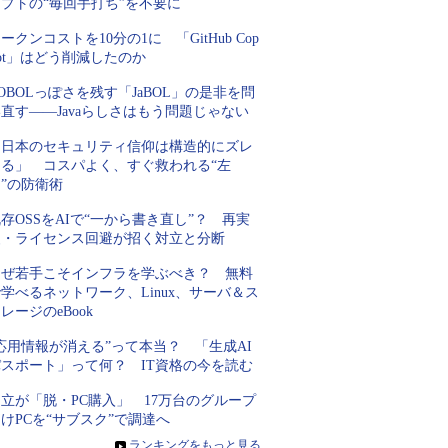
プトの“毎回手打ち”を不要に
ークンコストを10分の1に 「GitHub Cop
lot」はどう削減したのか
OBOLっぽさを残す「JaBOL」の是非を問
直す――Javaらしさはもう問題じゃない
「日本のセキュリティ信仰は構造的にズレ
てる」 コスパよく、すぐ救われる“左
”の防衛術
存OSSをAIで“一から書き直し”？ 再実
装・ライセンス回避が招く対立と分断
なぜ若手こそインフラを学ぶべき？ 無料
学べるネットワーク、Linux、サーバ＆ス
レージのeBook
応用情報が消える”って本当？ 「生成AI
パスポート」って何？ IT資格の今を読む
立が「脱・PC購入」 17万台のグループ
けPCを“サブスク”で調達へ
»
ランキングをもっと見る