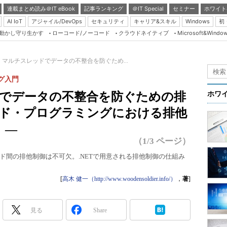
連載まとめ読み＠IT eBook
記事ランキング
＠IT Special
セミナー
ホワイト
AI IoT
アジャイル/DevOps
セキュリティ
キャリア&スキル
Windows
初
り動かし守り生かす
ローコード/ノーコード
クラウドネイティブ
Microsoft&Windo
Server & Storage
HTML5 + UX
 マルチスレッドでデータの不整合を防ぐため...
Smart & Social
グ入門
Coding Edge
ドでデータの不整合を防ぐための排
ホワ
Java Agile
ッド・プログラミングにおける排他
Database Expert
 ―
Linux ＆ OSS
（1/3 ページ）
Master of IP Networ
ド間の排他制御は不可欠。.NETで用意される排他制御の仕組み
Security & Trust
[
高木 健一（http://www.woodensoldier.info/）
，
著
]
Test & Tools
Insider.NET
見る
Share
ブログ