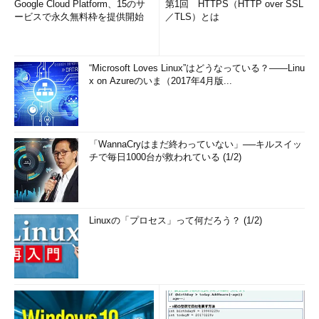
Google Cloud Platform、15のサ
第1回 HTTPS（HTTP over SSL
ービスで永久無料枠を提供開始
／TLS）とは
“Microsoft Loves Linux”はどうなっている？――Linu
x on Azureのいま（2017年4月版...
「WannaCryはまだ終わっていない」──キルスイッ
チで毎日1000台が救われている (1/2)
Linuxの「プロセス」って何だろう？ (1/2)