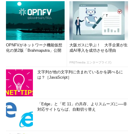
OPNFVがネットワーク機能仮想
大阪ガスに学ぶ！ 大手企業が生
化の第2版「Brahmaputra」公開
成AI導入を成功させる理由
PR(ITmedia エンタープライズ)
文字列が他の文字列に含まれているかを調べるに
は？［JavaScript］
「Edge」と「IE 11」の共存、よりスムーズに──非
対応サイトならば、自動切り替え