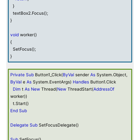
}
textBox2.Focus();
}
void
worker()
{
SetFocus();
}
Private
Sub
Button1_Click(
ByVal
sender
As
System.Object,
ByVal
e
As
System.EventArgs)
Handles
Button1.Click
Dim
t
As
New
Thread(
New
ThreadStart(
AddressOf
worker))
t.Start()
End
Sub
Delegate
Sub
SetFocusDelegate()
Sub
SetFocus()