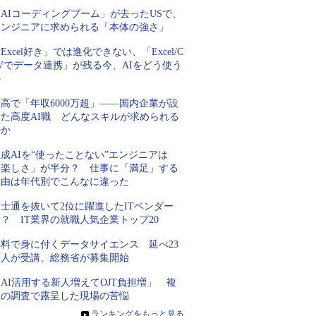
AIコーディングブーム」が去ったUSで、
エンジニアに求められる「本体の強さ」
Excel好き」では進化できない、「Excel/C
Vでデータ連携」が残る今、AIをどう使う
か
高で「年収6000万超」――国内企業が設
けた高度AI職 どんなスキルが求められる
のか
成AIを“使ったことない”エンジニアは
「楽しさ」が半分？ 仕事に「満足」する
理由は年代別でこんなに違った
士通を抜いて2位に躍進したITベンダー
？ IT業界の就職人気企業トップ20
無料で身に付くデータサイエンス 延べ23
万人が受講、総務省が募集開始
AI活用する新人増えてOJT負担増」 複
数の調査で露呈した現場の苦悩
»
ランキングをもっと見る