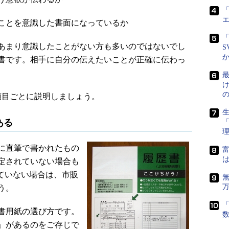
「
ことを意識した書面になっているか
「
はあまり意識したことがない方も多いのではないでし
S
書です。相手に自分の伝えたいことが正確に伝わっ
最
目ごとに説明しましょう。
生
ある
に直筆で書かれたもの
富
は
定されていない場合も
ていない場合は、市販
う。
「
書用紙の選び方です。
」があるのをご存じで