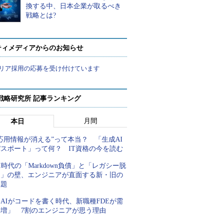
換する中、日本企業が取るべき
戦略とは?
ティメディアからのお知らせ
リア採用の応募を受け付けています
戦略研究所 記事ランキング
月間
本日
応用情報が消える”って本当？ 「生成AI
パスポート」って何？ IT資格の今を読む
I時代の「Markdown負債」と「レガシー脱
却」の壁、エンジニアが直面する新・旧の
課題
AIがコードを書く時代、新職種FDEが需
要増」 7割のエンジニアが思う理由