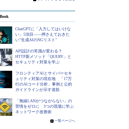
Book
ChatGPTに「入力してはいけな
い」5項目――押さえておきた
い“生成AIのNGリスト”
API設計の常識が変わる？
HTTP新メソッド「QUERY」と
セキュリティ対策を学ぶ
フロンティアAIとサイバーセキ
ュリティ対策の現在地 「17万
行のAIコード分析」事例と公的
ガイドラインが示す道筋
「無線LANがつながらない」の
苦情をゼロに 3つの現場に学ぶ
ネットワーク改善術
»
一覧ページへ