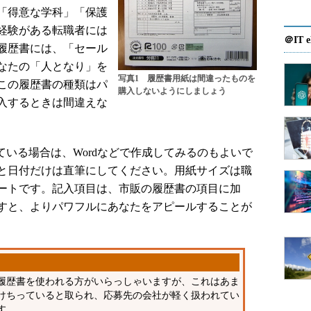
「得意な学科」「保護
経験がある転職者には
＠IT e
履歴書には、「セール
なたの「人となり」を
写真1 履歴書用紙は間違ったものを
この履歴書の種類はパ
購入しないようにしましょう
入するときは間違えな
いる場合は、Wordなどで作成してみるのもよいで
と日付だけは直筆にしてください。用紙サイズは職
ートです。記入項目は、市販の履歴書の項目に加
すと、よりパワフルにあなたをアピールすることが
履歴書を使われる方がいらっしゃいますが、これはあま
けちっていると取られ、応募先の会社が軽く扱われてい
す。