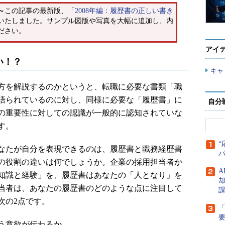
～
この記事の最新版、「
2008年編：履歴書の正しい書き
いたしました。サンプル図版や写真を大幅に追加し、内
ださい。
アイ
い！？
キャ
方を解説するのかというと、転職に必要な書類「職
語られているのに対し、同様に必要な「履歴書」に
自分
の重要性に対しての認識が一般的に認知されていな
す。
“
なたが自分を表現できるのは、履歴書と職務経歴書
つの役割の違いは何でしょうか。企業の採用担当者か
A
知識と経験」を、履歴書はあなたの「人となり」を
当者は、あなたの履歴書のどのような点に注目して
次の2点です。
「
う意欲が伝わるか