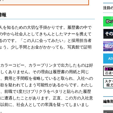
注目
情報
人を知るための大切な手掛かりです。履歴書の中で
の中から社会人としてきちんとしたマナーを携えて
るのです。「この人に会ってみたい」と採用担当者
ょう。少し手間とお金がかかっても、写真館で証明
カラーコピー、カラープリンタで出力したものは好
ましくありません。その理由は履歴書の用紙と同じ
く、費用と手間暇を省略していると取られ、入社への
意欲を疑われてしまう可能性があるからです。わたし
は、前職で1度だけプリクラをペタリと貼られた履歴
書に遭遇したことがあります。正直、この方の入社意
編集
欲以前に、社会人としての常識を疑ってしまいまし
た。