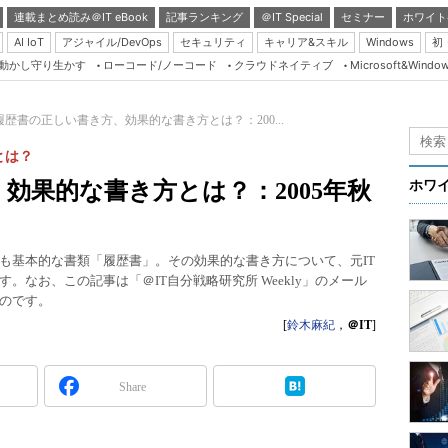
連載まとめ読み＠IT eBook
記事ランキング
＠IT Special
セミナー
ホワイト
AI IoT
アジャイル/DevOps
セキュリティ
キャリア&スキル
Windows
初
り動かし守り生かす
ローコード/ノーコード
クラウドネイティブ
Microsoft&Windo
Server & Storage
HTML5 + UX
履歴書の正しい書き方、効果的な書き方とは？：200...
Smart & Social
とは？
Coding Edge
効果的な書き方とは？：2005年秋
ホワ
Java Agile
Database Expert
も基本的な書類「履歴書」。その効果的な書き方について、元IT
Linux ＆ OSS
なお、この記事は「＠IT自分戦略研究所 Weekly」のメール
のです。
Master of IP Networ
[
鈴木麻紀
，
＠IT
]
Security & Trust
Test & Tools
Share
Insider.NET
ブログ