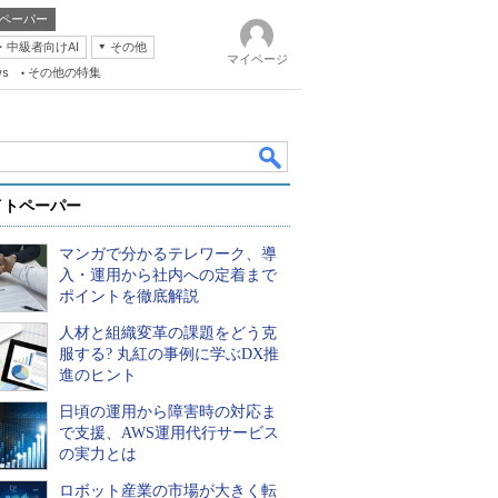
ペーパー
・中級者向けAI
その他
マイページ
ws
その他の特集
イトペーパー
マンガで分かるテレワーク、導
入・運用から社内への定着まで
ポイントを徹底解説
人材と組織変革の課題をどう克
k
服する? 丸紅の事例に学ぶDX推
進のヒント
日頃の運用から障害時の対応ま
で支援、AWS運用代行サービス
の実力とは
ロボット産業の市場が大きく転