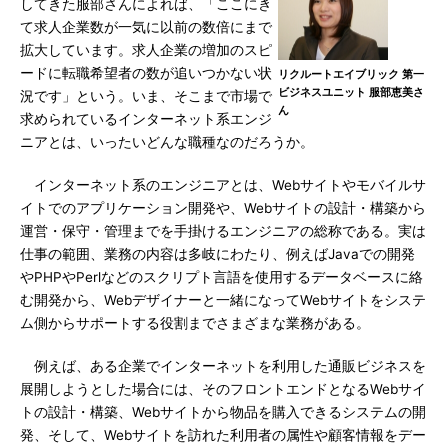
してきた服部さんによれば、「ここにき
て求人企業数が一気に以前の数倍にまで
拡大しています。求人企業の増加のスピ
ードに転職希望者の数が追いつかない状
リクルートエイブリック 第一
ビジネスユニット 服部恵美さ
況です」という。いま、そこまで市場で
ん
求められているインターネット系エンジ
ニアとは、いったいどんな職種なのだろうか。
インターネット系のエンジニアとは、Webサイトやモバイルサ
イトでのアプリケーション開発や、Webサイトの設計・構築から
運営・保守・管理までを手掛けるエンジニアの総称である。実は
仕事の範囲、業務の内容は多岐にわたり、例えばJavaでの開発
やPHPやPerlなどのスクリプト言語を使用するデータベースに絡
む開発から、Webデザイナーと一緒になってWebサイトをシステ
ム側からサポートする役割までさまざまな業務がある。
例えば、ある企業でインターネットを利用した通販ビジネスを
展開しようとした場合には、そのフロントエンドとなるWebサイ
トの設計・構築、Webサイトから物品を購入できるシステムの開
発、そして、Webサイトを訪れた利用者の属性や顧客情報をデー