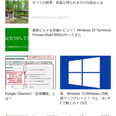
悩んでいるだろう。プログラマからシステムエンジニアになっ
すべてが絶景、収益も得られるその仕組みとは
て、プロジェクトリーダー、プロジェクトマネージャへとステッ
プアップしていくのは確かに王道だが、エンジニアとしての道筋
PR(COCO VILLA on GOETHE)
はそれだけではないはずだ。
例えば、映画が大好きなエンジニアであれば、「映画の魅力を
最新ビルドを詳細レビュー！ Windows 10 Technical
Preview Build 9926がやってきた ...
インターネットを通じて1人でも多くの人に伝える」システムを
開発するという発想を持ってみるのはいかがだろうか。視野が広
がれば、その世界で自分のスキルや経験を生かすチャンスも広が
る。「単純な開発に追われ続けている人、自分の力を発揮できず
にくすぶっているITエンジニア……。チャンスが広がるかもしれ
ません」（服部さん）
ただし、繰り返しになるがインターネット系の開発会社への転
職はリスクも伴う。インターネット系開発会社には「若い企業」
も多いために、求人情報雑誌やWebサイトでは正しくその会社の
Google Chromeの「拡張機能」と
祝、Windows 7のWindows 10無
情報を把握することが難しい。そんなリスクを回避するために
は？
償アップグレード！ でも、古いP
も、人材紹介会社を利用すことをお勧めする。その会社の社風や
Cで動くの？ (1/2)
経営者の資質、実績など正しい情報を得てから、転職を考えても
少しも遅くはないのだ。