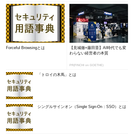
る。そして、システムを納入した際には、まさに「最初から最後
まで自分の力で作り上げ」「それが利用者に使われ」「その企業
の利益に結び付く」といったIT系「ものづくり」のだいご味を十
二分に味わうことができる。それがインターネット系エンジニア
の大きな魅力の1つでもあるのだ。それだけに、求人企業側も
「やる気」があって、仕事のフィールドを拡大し、お金を稼げる
プロ意識の強いエンジニアを求めている。
Forceful Browsingとは
【見城徹×藤田晋】AI時代でも変
わらない経営者の本質
求人が急拡大しているいまだからこそ
PR(FINCHI on GOETHE)
正確な情報を収集して冷静な判断を
「トロイの木馬」とは
魅力ばかりがあるように思えるインターネット系エンジニアで
あるが、いい面ばかりではないことも理解しておく必要はある。
1つは、業務内容が多岐にわたり、本人のやる気次第で仕事を拡
大していけるということは、裏を返せば「自分が苦手な仕事もや
シングルサインオン（Single Sign-On：SSO）とは
らされる」可能性があるということだ。システム開発という職種
で入社したのに「客先に行ってお金の交渉をしてきて」と頼まれ
ることもあり得るだろう。
インターネット系の開発会社は、大手検索サイトや大手インタ