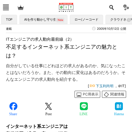
TOP
AIを作り動かし守り生かす
ロー/ノーコード
クラウドネイ
連載
2005年10月12日 公開
ITエンジニアの求人動向最前線（2）
不足するインターネット系エンジニアの魅力と
は？
自分がしている仕事にどれほどの求人があるのか、気になったこ
とはないだろうか。また、その動向に変化はあるのだろうか。そ
んなエンジニアの求人動向を紹介する。
[
下玉利尚明
，＠IT]
PC用表示
関連情報
Share
Post
LINE
Hatena
インターネット系エンジニアは