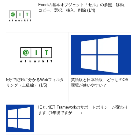
Excelの基本オブジェクト「セル」の参照、移動、
ーネットショップのシステム開発を任されるような実績のあるシ
コピー、選択、挿入、削除 (1/4)
ステム開発会社からベンチャー企業まで数多く存在する。中に
は、仕事の分担や社内の責任の所在などが明確でない若いベンチ
ャー企業もある。エンジニアとしてのヒエラルキーがなく自由な
雰囲気ではある。が、それだけに「社内の仕組みがあいまい」
で、きちっと規定されていないこと、業務範囲や責任の範囲が明
確でないことにストレスを感じてしまう可能性もある。しっかり
とした企業を選ばないと転職に大きなリスクを伴うことになって
しまうのだ。
そうはいっても、やはりエンジニアとして「やりがい」を感じ
5分で絶対に分かるWebフィルタ
英語版と日本語版、どっちのOS
られる仕事であることは間違いないようだ。「37歳の男性や45
リング（上級編） (1/5)
環境が使いやすい？
歳の女性のエンジニアが転職に成功しています。通常のSIerでは
年齢的に難しいと判断されるケースが多いのですが、インターネ
ット系ITエンジニアは、本人の『やる気』とそれに見合った経験
IEと.NET Frameworkのサポートポリシーが変わり
があれば、年齢や性別が転職の障害になるとはいえません。自分
ます（1年後ですが……）
の可能性を広げられる転職も可能なのです」（服部さん）
多くのエンジニアは、自分のキャリアパスをどう構築するかに