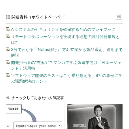
ITエンジニアとは異なるようだ。
関連資料（ホワイトペーパー）
PR
「気概のある」ITエンジニアであれば自らの可能性を拡大し
ていける
AIシステムのセキュリティを確保するためのプレイブック
さて、そんなインターネット系ITエンジニアではあるが、求人
リモートコラボレーションを実現する理想の設計開発環境と
は?
企業側はどのような人材を求めているのだろうか。
3分でわかる「Notes移行」 方針立案から製品選定、運用まで
解説
必要とされるスキルセットや知識、キャリアとはどのようなも
のなのだろうか。服部さんによれば「スキルセットは通常のSIer
開発担当者の“右腕”に? マンガで学ぶ製造業向け「AIエージェ
ント」活用術
のエンジニアと変わりません」とのこと。「Javaでの開発が多
いため、サーバサイドまでを含めたJavaの知識があれば非常に
ソフトウェア開発のテストはこう乗り越える、8社の事例に学
ぶ課題解決のヒント
市場価値は高くなります。ただ、いまは『とにかく人が欲しい』
という企業が多いのは事実です。売り手市場なのです。そのた
め、C言語やVB（Visual Basic）の経験があればいいという企業
チェックしておきたい人気記事
もあります」（服部さん）
服部さんは「スキルや知識、経験よりももっと企業が重視して
いることがあります」と指摘する。「ずばり、そのITエンジニア
の『やる気』です。『気持ちのある』エンジニアが欲しいという