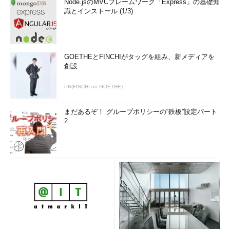
Node.jsのMVCフレームワーク「Express」の基礎知
識とインストール (1/3)
「次回」へ
GOETHEとFINCHIがタッグを組み、新メディアを
創設
PR(FINCHI on GOETHE)
まだあるぞ！ グループポリシーの“鉄板”設定パート
2