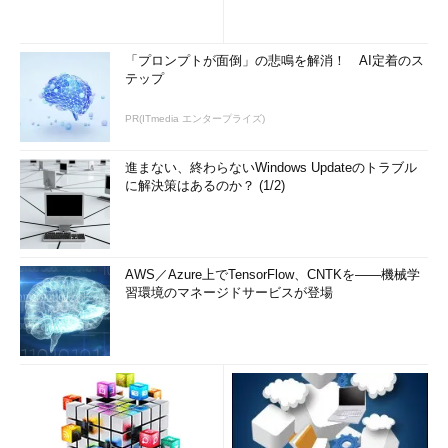
「プロンプトが面倒」の悲鳴を解消！ AI定着のス
テップ
PR(ITmedia エンタープライズ)
進まない、終わらないWindows Updateのトラブル
に解決策はあるのか？ (1/2)
AWS／Azure上でTensorFlow、CNTKを――機械学
習環境のマネージドサービスが登場