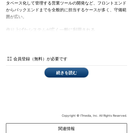
タベース化して管理する営業ツールの開発など、フロントエンド
からバックエンドまでを全般的に担当するケースが多く、守備範
囲が広い。
作り上げたシステムが広く一般に利用される
その「喜び」を体感できるのが最大の魅力
服部さんは、インターネット系のITエンジニアの魅力を次のよ
うに語る。「最大の特徴は、仕事の内容が『BtoC』であること
会員登録（無料）が必要です
ですね。ターゲットが一般のコンシューマなのです。自分が開発
したシステム、フロントエンドのWebサイトなどを含めて、それ
続きを読む
らが一般の利用者にどう受け入れられて、どう使われているの
か。それが体感できる。作り上げたシステムが明確に『形』とな
って現れ、時には人気サイトになったりする……。そこが仕事の
魅力です」
確かに一般的なシステムインテグレータ（SIer）では、企業向
けのシステムを開発するケースがほとんどだろう。どうしても
Copyright © ITmedia, Inc. All Rights Reserved.
BtoBのビジネスになると、そこでITエンジニアとして活躍してい
関連情報
ても、構築した実際のシステムが広く一般の人たちに利用される