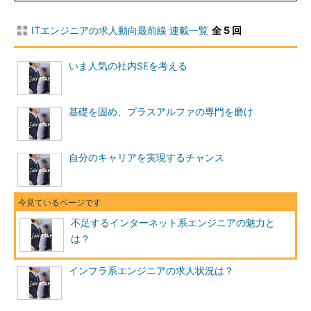
のを体感できるチャンスはなかなかない。ましてやプライマリー
ではないSIer、3次請けや4次請けのSIerのプログラマやシステム
ITエンジニアの求人動向最前線 連載一覧
全 5 回
エンジニアでは、開発を担当する部分が実際に巨大なシステム全
体のどこの部分であるのかも分かりにくく、「指定された納期ま
いま人気の社内SEを考える
でに」「指定された開発をひたすら繰り返す」だけの仕事になっ
てしまうことも多いのではないだろうか。
基礎を固め、プラスアルファの専門を磨け
その点インターネット系ITエンジニアの場合、一般のコンシュ
ーマ・利用者に非常に近いポジションで、「自分が作ったシステ
ムが多くの人たちにこんなふうに使われている」と肌で感じられ
自分のキャリアを実現するチャンス
るところに、大きな魅力があるといえる。その意味では、インタ
ーネット系のITエンジニアは、一般的なITエンジニアのイメージ
とは少し異なるようだ。異色で魅力にあふれた「ニュータイプ」
のエンジニアなのかもしれない。
不足するインターネット系エンジニアの魅力と
は？
また、インターネット系のシステムは開発のスピードが速い。
通常のSIerでは1つのプロジェクトを2～3カ月間かけて回すが、
インフラ系エンジニアの求人状況は？
インターネット系の開発は1カ月程度で納品にまで結び付くこと
がある。自分が開発した「成果」がすぐに分かり、それらのプロ
ジェクトが次々に繰り返されていく。そのスピード感も一般的な