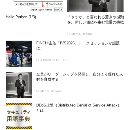
企業が多いのです」（服部さん）
Hello Python (1/3)
「さすが」と言われる驚きや感動
それには理由がある。インターネット系の開発は、フロントエ
を。新しい価値を生む電通の挑戦
ンドからバックエンドまでと業務内容が幅広く、しかも、短納期
で次々に開発を手掛けていかなくてはならない。そのため1人の
PR(dentsu Japan)
エンジニアがプログラミングからシステム開発、顧客との折衝、
FINCHI主催「IVS2026」トークセッションが話題
納期の管理まで全部を担当することもある。いわば、プログラマ
に！
でもありプロジェクトマネージャでもあることを求められるの
だ。
PR(FINCHI on GOETHE)
一般的なSIerのITエンジニアのように、プログラマ、システム
全員がリーダーシップを発揮し、自分より優れた人
エンジニア、プロジェクトリーダー、プロジェクトマネージャと
財を育成する
いった「エンジニアのヒエラルキー」は存在しないといってよ
い。それだけに、本人にやる気さえあれば、若くしてプロジェク
PR(dentsu Japan)
トマネジメントも経験できる。顧客との折衝を通じて、ビジネス
のイロハを学ぶことができれば、若いうちにはなかなか経験でき
DDoS攻撃（Distributed Denial of Service Attack）
ない「経営的な視点」を知ることもできるかもしれない。
とは
自分の意欲と能力、仕事の発展のさせ方次第で、次々にフィー
ルドを広げて、新たなスキルや経験を身に付けていくことができ