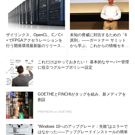
ザイリンクス、OpenCL、C／C+
未知の脅威に対抗するための「6
+でFPGAアクセラレーションを
原則」――ガートナー サミット
行う開発環境最新版のリリースを
から学ぶ、これからの情報セキュ
発表
リティ対策
これだけはやっておきたい！ 基本的なサーバー管理
に役立つグループポリシー設定
GOETHEとFINCHIがタッグを組み、新メディアを
創設
PR(FINCHI on GOETHE)
“Windows 10へのアップグレード：失敗”はエラーで
はなかった――アップグレードインストールの簡単