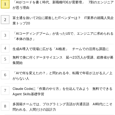
「AIがコードを書く時代、新職種FDEが需要増」 7割のエンジニア
が思う理由
富士通を抜いて2位に躍進したITベンダーは？ IT業界の就職人気企
業トップ20
「AIコーディングブーム」が去ったUSで、エンジニアに求められる
「本体の強さ」
生成AI導入で現場に広がる「AI格差」 チームでの活用も課題に
無料で身に付くデータサイエンス 延べ23万人が受講、総務省が募
集開始
「AIで何を変えたの？」と問われる今、転職で年収が上がる人／上
がらない人
Claude Codeに「作業のやり方」を仕込んでみよう 無料でできる
Agent Skills基礎学習
多国籍チームでは、プログラミング言語が共通言語 AI時代にこそ
問われる、人間だけの設計力