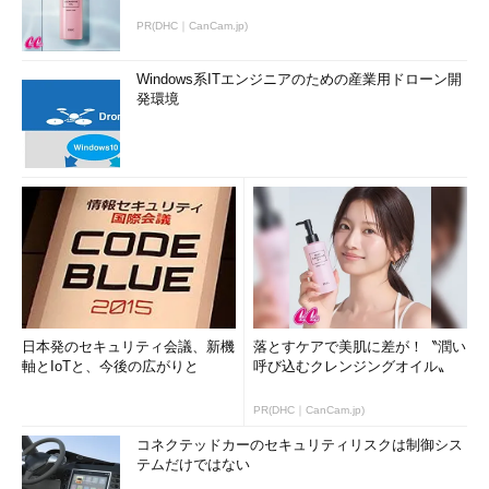
PR(DHC｜CanCam.jp)
Windows系ITエンジニアのための産業用ドローン開
発環境
日本発のセキュリティ会議、新機
落とすケアで美肌に差が！〝潤い
軸とIoTと、今後の広がりと
呼び込むクレンジングオイル〟
PR(DHC｜CanCam.jp)
コネクテッドカーのセキュリティリスクは制御シス
テムだけではない