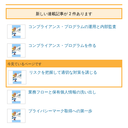
ズですが、具体的にはどういうものが挙げられるのでしょうか。
経済産業省のガイドラインによると以下のようになっています。
新しい連載記事が 2 件あります
組織的安全管理
・個人データの安全管理措置を講じるための組織体制の整備
措置
・個人データの安全管理措置を定める規程等の整備と規程等
コンプライアンス・プログラムの運用と内部監査
に従った運用
・個人データの取扱い状況を一覧できる手段の整備
・個人データの安全管理措置の評価、見直し及び改善
コンプライアンス・プログラムを作る
・事故又は違反への対処
人的安全管理措
・雇用契約時及び委託契約時における非開示契約の締結
置
・従業者に対する教育・訓練の実施
物理的安全管理
・入退館（室）管理の実施
リスクを把握して適切な対策を講じる
措置
・盗難等の防止
・機器・装置等の物理的な保護
技術的安全管理
・個人データへのアクセスにおける識別と認証
措置
・個人データへのアクセス制御
業務フローと保有個人情報の洗い出し
・個人データへのアクセス権限の管理
・個人データのアクセスの記録
・個人データを取り扱う情報システムについての不正ソフト
プライバシーマーク取得への第一歩
ウェア対策
・個人データの移送・送信時の対策
・個人データを取り扱う情報システムの動作確認時の対策
・個人データを取り扱う情報システムの監視