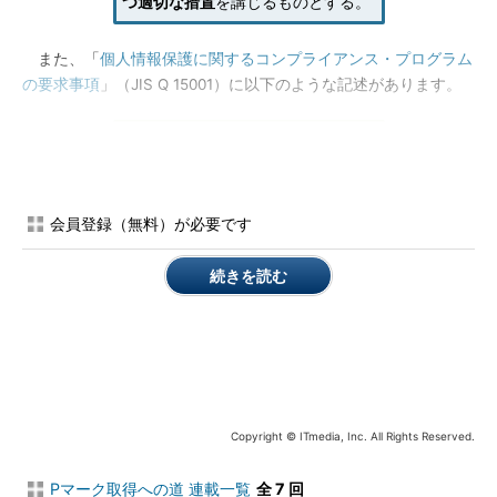
つ適切な措置
を講じるものとする。
また、「
個人情報保護に関するコンプライアンス・プログラム
の要求事項
」（JIS Q 15001）に以下のような記述があります。
4.3 計画
4.3.1 個人情報の特定
会員登録（無料）が必要です
事業者は、自ら保有するすべての個
人情報を特定するための手順を確立
続きを読む
し、維持しなければならない。事業
者は、特定した個人情報に関する
リ
スク
（個人情報への不正アクセス、
個人情報の紛失、破壊、改ざん及び
漏えいなど）を認識しなければなら
ない。
Copyright © ITmedia, Inc. All Rights Reserved.
さて、たびたび出てくる「
必要かつ適切な措置
」というフレー
Pマーク取得への道 連載一覧
全 7 回