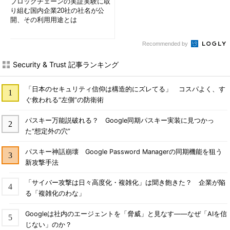
ブロックチェーンの実証実験に取
り組む国内企業20社の社名が公
開、その利用用途とは
Recommended by
Security & Trust 記事ランキング
「日本のセキュリティ信仰は構造的にズレてる」 コスパよく、す
ぐ救われる“左側”の防衛術
パスキー万能説破れる？ Google同期パスキー実装に見つかっ
た“想定外の穴”
パスキー神話崩壊 Google Password Managerの同期機能を狙う
新攻撃手法
「サイバー攻撃は日々高度化・複雑化」は聞き飽きた？ 企業が陥
る「複雑化のわな」
Googleは社内のエージェントを「脅威」と見なす――なぜ「AIを信
じない」のか？