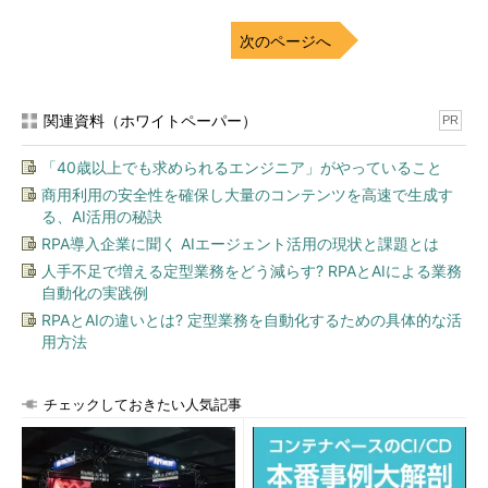
次のページへ
また、JIS Q 15001においては「
合理的な安全対策
」が求めら
れています。
関連資料（ホワイトペーパー）
PR
4.4.4.2 個人情報の利用の安全性の
確保
「40歳以上でも求められるエンジニア」がやっていること
商用利用の安全性を確保し大量のコンテンツを高速で生成す
個人情報に関する
リスク
（個人情報
る、AI活用の秘訣
への不正アクセス、個人情報の紛
RPA導入企業に聞く AIエージェント活用の現状と課題とは
失、破壊、改ざん及び漏えいなど）
人手不足で増える定型業務をどう減らす? RPAとAIによる業務
に対して、
合理的な安全対策
を講じ
自動化の実践例
なければならない。
RPAとAIの違いとは? 定型業務を自動化するための具体的な活
用方法
つまり、プライバシーマーク取得に向けて、企業は自社が保有
している個人データに関して、どのようなリスクがあるかという
ことを把握し、どのような対策を取っているのかということが審
チェックしておきたい人気記事
査の重要なポイントになります。
これは、
日本情報処理開発協会
（JIPDEC）発行の「
プライバ