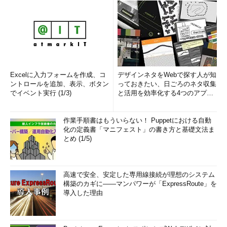
Excelに入力フォームを作成、コ
デザインネタをWebで探す人が知
ントロールを追加、表示、ボタン
っておきたい、日ごろのネタ収集
でイベント実行 (1/3)
と活用を効率化する4つのアプリ
(1/3)
作業手順書はもういらない！ Puppetにおける自動
化の定義書「マニフェスト」の書き方と基礎文法ま
とめ (1/5)
高速で安全、安定した専用線接続が理想のシステム
構築のカギに――マンパワーが「ExpressRoute」を
導入した理由