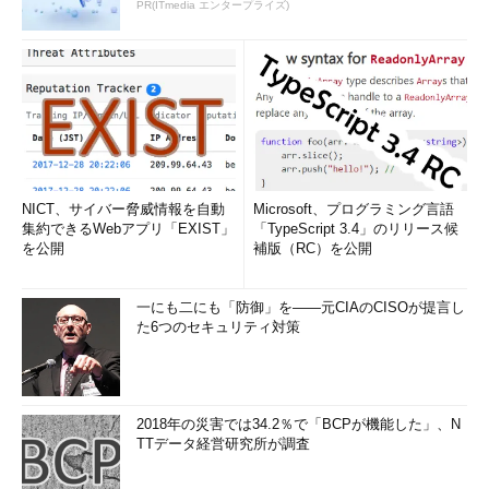
PR(ITmedia エンタープライズ)
NICT、サイバー脅威情報を自動
Microsoft、プログラミング言語
集約できるWebアプリ「EXIST」
「TypeScript 3.4」のリリース候
を公開
補版（RC）を公開
一にも二にも「防御」を――元CIAのCISOが提言し
た6つのセキュリティ対策
2018年の災害では34.2％で「BCPが機能した」、N
TTデータ経営研究所が調査