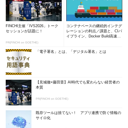
シーマーク制度における監査ガイドライン
」において、以下のよ
うに解説されています。
個人情報を保護するためには、対象
FINCHI主催「IVS2026」トーク
コンテナベースの継続的インテグ
となる個人情報を具体的に把握する
セッションが話題に！
レーションの利点／課題と、CIパ
イプライン、Docker Build高速化
ための手順を確立し、維持するとと
のコツ (1/2...
PR(FINCHI on GOETHE)
もに、適正な保護措置を講じない場
合のリスクと影響を認識しなければ
「電子署名」とは、「デジタル署名」とは
ならない。影響には、事業者に直接
的に与える影響のほか、社会的信用
の喪失など間接的な影響もあること
を認識する必要がある。
【見城徹×藤田晋】AI時代でも変わらない経営者の
本質
このようにプライバシーマークの審査員に対して、リスクの把
握とその対策を講じていることをきちんと説明できることが求め
PR(FINCHI on GOETHE)
られます。
既存ツールは捨てない！ アプリ連携で防ぐ情報の
運用上のリスク分析と安全管理上のリスク分析
サイロ化