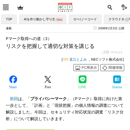
TOP
AIを作り動かし守り生かす
ロー/ノーコード
クラウドネイ
連載
2006年2月3日 公開
Pマーク取得への道（3）
リスクを把握して適切な対策を講じる
（1/3 ページ）
[
直江とよみ
，NECソフト株式会社]
PC用表示
関連情報
Share
Post
LINE
Hatena
前回
は、「
プライバシーマーク
」（Pマーク）取得に向けた第
一歩として、「計画」と「現状把握」の個人情報の調査について
解説しました。今回は、セキュリティ対応状況の調査「リスク分
析」について解説していきます。