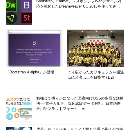
Bootstrap、Emmet、レスポンシブWebデザイン対
応を強化したDreamweaver CC 2015を使ってみ...
「Bootstrap 4 alpha」が登場
より広がったカリキュラムを通過
点に若者は上を目指す (1/2)
勉強会で明らかになった医療向けOSSの多様な活用
法──電子カルテ、臨床試験データ解析、日本語医
学用語プラットフォーム、画...
成長し続けるセキュリティ人材と悲嘆に暮れる情報