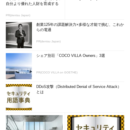
自分より優れた人財を育成する
PR(dentsu Japan)
創業125年の課題解決力×多様な才能で挑む、これか
らの電通
PR(dentsu Japan)
シェア別荘「COCO VILLA Owners」3選
PR(COCO VILLA on GOETHE)
DDoS攻撃（Distributed Denial of Service Attack）
とは