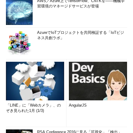
AWS／Azure上でTensorFlow、CNTKを――機械学
習環境のマネージドサービスが登場
AzureでIoTプロジェクトを共同検証する「IoTビジ
ネス共創ラボ」
「LINE」に「Webカメラ」、の
AngularJS
ぞき見られた1月 (1/3)
RSA Conference 2016に見る「可視化」「検出」