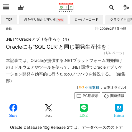
TOP
AIを作り動かし守り生かす
ロー/ノーコード
クラウドネイ
連載
2006年2月7日 公開
.NETでOracleアプリを作ろう（4）
Oracleにも“SQL CLR”と同じ開発生産性を！
（1/4 ページ）
本記事では、Oracleが提供する.NETプラットフォーム開発向け
のミドルウェアやツールを使って、.NET環境でOracleアプリケ
ーション開発を効率的に行うためのノウハウを解説する。（編集
部）
[
小海友和
，日本オラクル]
PC用表示
関連情報
Share
Post
LINE
Hatena
Oracle Database 10g Release 2では、データベースのストア