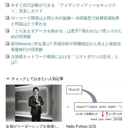
今すぐ自己診断ができる 「アイデンティティーセキュリテ
ィ」見直しガイド
ローコード開発は人間とAIの協働へ AI搭載型で経費節減効果
と利益はどう変わる
「とりあえずデータを集める」は悪手? 報われない情シスのた
めの現実解
脱VMwareに何を選ぶ? 市場分析や実機検証から見えた仮想化
基盤移行の現実解
大規模ネットワーク構築における「コストダウンの定石」と
は?
チェックしておきたい人気記事
全員がリーダーシップを発揮し、
Hello Python (1/3)