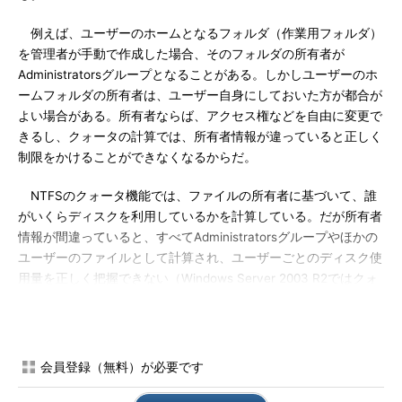
例えば、ユーザーのホームとなるフォルダ（作業用フォルダ）
を管理者が手動で作成した場合、そのフォルダの所有者が
Administratorsグループとなることがある。しかしユーザーのホ
ームフォルダの所有者は、ユーザー自身にしておいた方が都合が
よい場合がある。所有者ならば、アクセス権などを自由に変更で
きるし、クォータの計算では、所有者情報が違っていると正しく
制限をかけることができなくなるからだ。
NTFSのクォータ機能では、ファイルの所有者に基づいて、誰
がいくらディスクを利用しているかを計算している。だが所有者
情報が間違っていると、すべてAdministratorsグループやほかの
ユーザーのファイルとして計算され、ユーザーごとのディスク使
用量を正しく把握できない（Windows Server 2003 R2ではクォ
ータ機能が改善され、所有者情報ではなく、フォルダのパス名
（位置）に基づいて計算されるようになっている。詳細は特集
「
実用的になったR2のディスククォータ機能
」参照）。
会員登録（無料）が必要です
ところで、UNIXやLinuxなどのOSで利用されている伝統的なア
クセス権の設定では、「所有者にはフルコントロール、自分の属