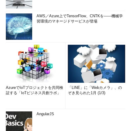
AWS／Azure上でTensorFlow、CNTKを――機械学
習環境のマネージドサービスが登場
AzureでIoTプロジェクトを共同検
「LINE」に「Webカメラ」、の
証する「IoTビジネス共創ラボ」
ぞき見られた1月 (1/3)
AngularJS