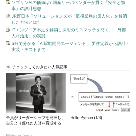
ソブリンAIの価値は? 国産サーバベンダーが貫く「安全と効
ィ］ダイアログを表示させ、［セキュリティ］タブの［詳細
設定］をクリックする。そして［詳細設定］ダイアログの
率」の設計思想
［所有者］タブを選択すればよい。
JR西日本ITソリューションズが「監視業務の属人化」を解消
（1）
所有者情報を表示させるにはこれをクリックする。
した方法とは?
（2）
現在の所有者情報。ユーザー名ではなく、グループ
ITエンジニア不足を解消し採用のミスマッチを防ぐ、「外部
名（Administratorsなど）のこともある。
（3）
変更可能な所有者名／グループ名の一覧。
人材活用」の実態
（4）
上のリストに含まれない場合は、これをクリックし
5分で分かる「AI駆動開発エージェント」 要件定義から設計・
て別のユーザー名を選択することもできる（この機能はWin
実装・テストまで
dows Server 2003でのみ利用可能）。
（5）
フォルダ中に存在するすべてのファイル、およびす
べてのサブフォルダの所有者も同時に変更する場合は、これ
チェックしておきたい人気記事
を選択しておく。これはフォルダの場合にのみ表示される。
●所有権の取得
ファイルの所有権を変更するには、上記のダイアログにあるユ
ーザー名の一覧（
（3）
）から所有者にしたいアカウントを1つ選
び、［OK］をクリックすればよい。デフォルトでは、ここには
全員がリーダーシップを発揮し、
Hello Python (1/3)
自分自身か、自分自身の属するグループが表示されている。フォ
自分より優れた人財を育成する
ルダの場合は、サブフォルダの属性もまとめて変更することもで
きる。
PR(dentsu Japan)