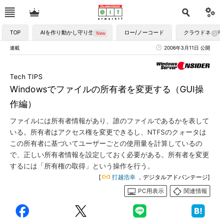
TOP
AIを作り動かし守り生かす
ロー/ノーコード
クラウドネイ
連載
2006年3月11日 公開
Tech TIPS
Windowsでファイルの所有者を変更する（GUI操
作編）
ファイルには所有者情報があり、誰のファイルであるかを表して
いる。所有者はアクセス権を変更できるし、NTFSのクォータは
この所有者に基づいてユーザーごとの使用量を計算しているの
で、正しい所有者情報を設定しておく必要がある。所有者を変更
するには「所有権の取得」という操作を行う。
[
打越浩幸
，デジタルアドバンテージ]
PC用表示
関連情報