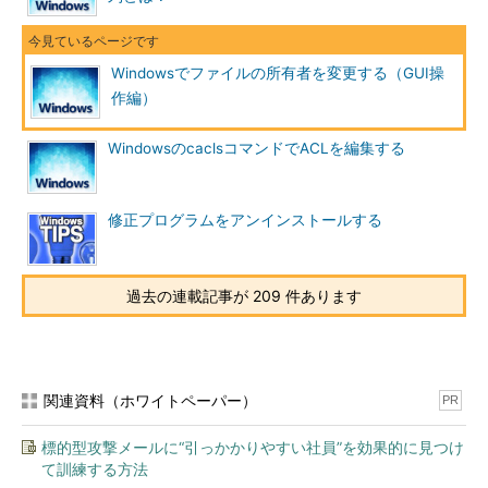
ファイル（やフォルダ）の所有者を変更する（「所有権を取得
する」という）には、まず対象となるファイルの［プロパティ］
ダイアログの［セキュリティ］タブで［詳細］ボタンをクリック
Windowsでファイルの所有者を変更する（GUI操
し、［セキュリティの詳細設定］ダイアログを表示させる。そし
作編）
て［所有者］タブを選択すると、現在の所有者の情報が表示され
る。
WindowsのcaclsコマンドでACLを編集する
修正プログラムをアンインストールする
過去の連載記事が 209 件あります
関連資料（ホワイトペーパー）
PR
ファイル／フォルダの所有者情報
NTFSのファイルやフォルダにはそれぞれ「所有者」を表す
標的型攻撃メールに“引っかかりやすい社員”を効果的に見つけ
情報が付けられている。所有者情報を見るには、ファイルや
て訓練する方法
フォルダ名をエクスプローラ上で右クリックして［プロパテ