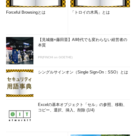
［OK］をクリックすると、
（3）
のリストに選択したユーザー
Forceful Browsingとは
「トロイの木馬」とは
／グループが追加されるので、それを選んで所有権の取得操作を
行う。
■この記事と関連性の高い別の記事
【見城徹×藤田晋】AI時代でも変わらない経営者の
ファイルの所有者を変更する（コマンドプロンプト編）
本質
（TIPS）
PR(FINCHI on GOETHE)
icaclsコマンドでファイルの所有者を変更する
（TIPS）
subinaclコマンドでオブジェクトの所有者やプライマリ
シングルサインオン（Single Sign-On：SSO）とは
グループを変更する
（TIPS）
リモートコンピュータの使用者を特定する
（TIPS）
Windows OSの「Administrator」とは？
（TIPS）
「
Tech TIPS
」
Excelの基本オブジェクト「セル」の参照、移動、
コピー、選択、挿入、削除 (1/4)