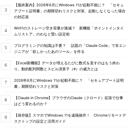
【最終案内】2026年6月にWindows 11が起動不能に？ 「セキュ
アブート証明書」の期限切れリスクと対策、起動しなくなった場合
の対応策
Win11のストレージ空き容量が激減？ 新機能「ポイントインタイ
ムリストア」のわなと賢い設定術
プログラミングの知識は不要？ 話題の「Claude Code」で非エン
ジニアが「欲しかったあのツール」を作る
【Excel新機能】データが増えるたびに数式を直すのはもう終わ
り。動的配列関数とスピル演算子（#）の威力とは
2026年6月にWindows 11が起動不能に？ 「セキュアブート証明
書」期限切れリスクと対策
【Claude in Chrome】ブラウザのClaude（クロード）拡張で仕事
はどう変わるのか？
【保存版】スマホでWindows 11を遠隔操作！ Chromeリモートデ
スクトップの設定と活用ガイド