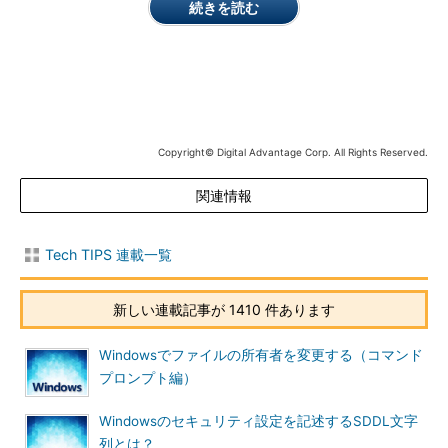
続きを読む
するグループには読み書き、そのほかのユーザーには読み取りの
み可」といったアクセス権設定が行われている。
これに対してWindows OSでは、アクセス制御リスト（ACL）
を使ってアクセス権を管理するため、所有者情報をデフォルトか
ら変更する必要性は少ない。しかしUNIXシステムやWindows
Copyright© Digital Advantage Corp. All Rights Reserved.
Services for UNIX（SFU）などと相互運用するような場合には、
ファイルやフォルダの所有者を変更し、UNIXなどと同じように
関連情報
設定しておく必要がある。UNIX系のコマンドでは、ファイルや
フォルダの所有者に基づいてアクセス制御を行うことが多いから
だ（製品レビュー「
企業ユーザーのためのSFU 3.5活用
」参
Tech TIPS 連載一覧
照）。
新しい連載記事が 1410 件あります
本TIPSでは、エクスプローラ上で、ファイルやフォルダの所
有者を変更する方法について解説する。コマンドプロンプトから
Windowsでファイルの所有者を変更する（コマンド
変更する方法については、TIPS「
ファイルの所有者を変更する
プロンプト編）
（コマンドプロンプト編）
を参照していただきたい。
Windowsのセキュリティ設定を記述するSDDL文字
操作方法
列とは？