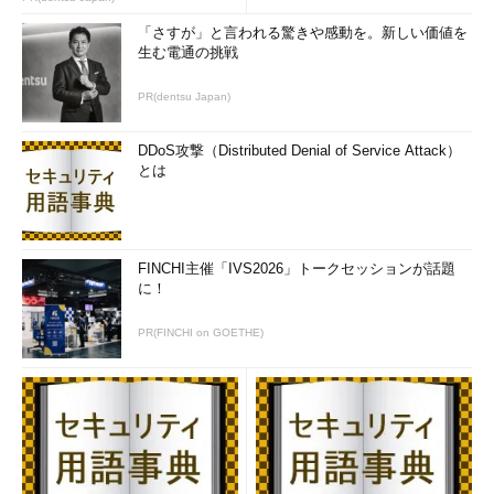
「さすが」と言われる驚きや感動を。新しい価値を
これに対し、例えば管理者がユーザー用のフォルダを作成す
生む電通の挑戦
る、というようにまったく別のユーザーを所有者にしたい場合
は、
（4）
をクリックしてユーザー名やグループ名などを表示さ
PR(dentsu Japan)
せ、次の画面のように選択するとよい。ただしこの機能は
Windows Server 2003でのみ利用できる（TIPS「
Windows XPで
DDoS攻撃（Distributed Denial of Service Attack）
変わったユーザー／コンピュータ／グループの選択方法
」も参考
とは
になる）。
FINCHI主催「IVS2026」トークセッションが話題
に！
PR(FINCHI on GOETHE)
所有者を与えたいユーザー名の選択
別のユーザーに所有権を取得させたい場合は、先の画面で
（4）
をクリックしてこのダイアログを表示させ、必要なユ
ーザーやグループを選択する。
（1）
選択したユーザー。