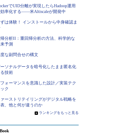
ockerでUID分離が実現したらHadoop運用
効率化する――米Altiscaleが開発中
まずは体験！ インストールから中身確認ま
で
回帰分析II：重回帰分析の方法、科学的な
将来予測
高度な副問合せの構文
パーソナルデータを暗号化したまま匿名化
する技術
パフォーマンスを意識した設計／実装テク
ニック
ファーストリテイリングがデジタル戦略を
発表、他と何が違うのか
»
ランキングをもっと見る
Book