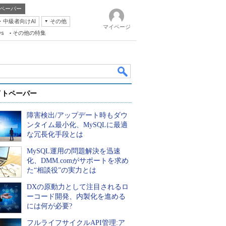
ペーパー
・中級者向けAI
その他
マイページ
ws
その他の特集
イトペーパー
障害検出/アップデート時もダウ
ンタイム最小化、MySQLに最適
な冗長化手段とは
MySQL運用の問題解決を迅速
k
化、DMM.comがサポートを求め
た“相談役”の実力とは
DXの原動力として注目されるロ
ーコード開発、内製化を進める
には何が必要?
フルライフサイクルAPI管理:ア