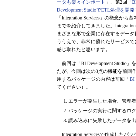
ータも楽々インポート
」、第2回「
B
Development StudioでETL処理を開
「Integration Services」の概念
までを紹介してきました。Integration S
まざまな形で企業に存在するデータ
ううえで、非常に優れたサービスで
感じ取れたと思います。
前回は「BI Development St
たが、今回は次の3点の機能を前回
用するパッケージの内容は前回「
BI
てください）。
エラーが発生した場合、管理
パッケージの実行に関するロ
読み込みに失敗したデータを
Integration Services