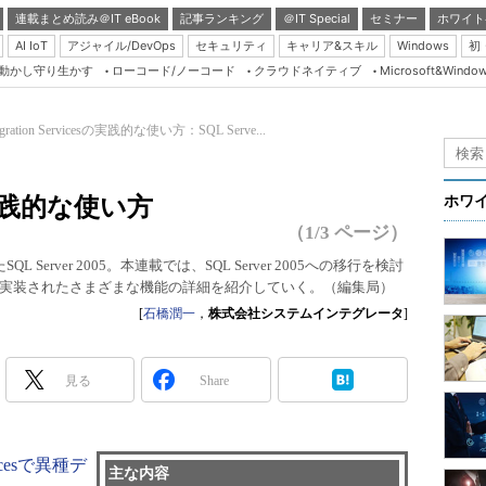
連載まとめ読み＠IT eBook
記事ランキング
＠IT Special
セミナー
ホワイト
AI IoT
アジャイル/DevOps
セキュリティ
キャリア&スキル
Windows
初
り動かし守り生かす
ローコード/ノーコード
クラウドネイティブ
Microsoft&Windo
Server & Storage
HTML5 + UX
tegration Servicesの実践的な使い方：SQL Serve...
Smart & Social
Coding Edge
esの実践的な使い方
ホワ
Java Agile
（1/3 ページ）
Database Expert
erver 2005。本連載では、SQL Server 2005への移行を検討
実装されたさまざまな機能の詳細を紹介していく。（編集局）
Linux ＆ OSS
[
石橋潤一
，
株式会社システムインテグレータ
]
Master of IP Networ
Security & Trust
見る
Share
Test & Tools
Insider.NET
rvicesで異種デ
ブログ
主な内容