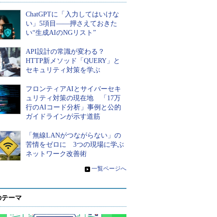
ChatGPTに「入力してはいけな
い」5項目――押さえておきた
い“生成AIのNGリスト”
API設計の常識が変わる？
HTTP新メソッド「QUERY」と
セキュリティ対策を学ぶ
フロンティアAIとサイバーセキ
ュリティ対策の現在地 「17万
行のAIコード分析」事例と公的
ガイドラインが示す道筋
「無線LANがつながらない」の
苦情をゼロに 3つの現場に学ぶ
ネットワーク改善術
»
一覧ページへ
のテーマ