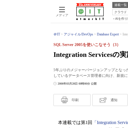
連載一覧
クラウド
メディア
AIを作
＠IT
アジャイル/DevOps
Database Expert
In
SQL Server 2005を使いこなそう（3）
Integration Servic
5年ぶりのメジャーバージョンアップとなったSQL S
しているデータベース管理者に向け、新規に
2006年03月28日 00時00分 公開
印刷
通知
本連載では第1回
「Integration Se