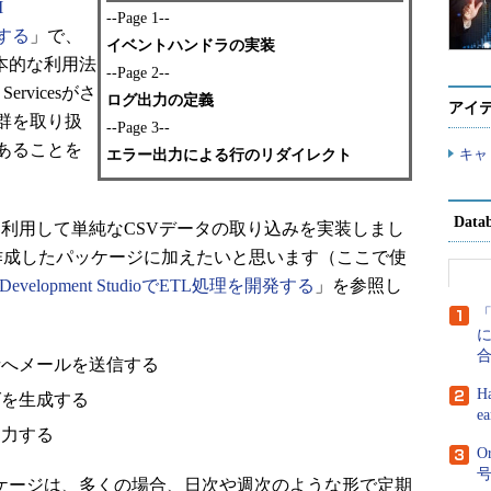
I
--Page 1--
発する
」で、
イベントハンドラの実装
から基本的な利用法
--Page 2--
ervicesがさ
ログ出力の定義
アイ
群を取り扱
--Page 3--
あることを
キャ
エラー出力による行のリダイレクト
Dat
udio」を利用して単純なCSVデータの取り込みを実装しまし
作成したパッケージに加えたいと思います（ここで使
 Development StudioでETL処理を開発する
」を参照し
に
者へメールを送信する
H
グを生成する
e
出力する
O
で作成したパッケージは、多くの場合、日次や週次のような形で定期