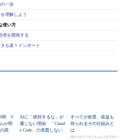
初の一歩
ットを理解しよう
実践的な使い方
でETL処理を開発する
sで異種データも楽々インポート
判明 V
AIに「絶対するな」が
すべてが絶景、収益も
ームが明
通じない理由 「Claud
得られるその仕組みと
」の罠
e Code」の意図しない
は
動作を防ぐ7つのTIPS
PR(COCO VILLA on GOETHE)