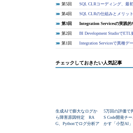
5
SQL CLRコーディング、最
4
SQL CLRの仕組みとメリ
3
Integration Servicesの
2
BI Development Studio
1
Integration Service
チェックしておきたい人気記事
生成AIで膨大なログか
5万回の評価で
ら障害原因特定 RA
S Code開発チ
G、Pythonでログ分析ア
かす「小型AI
プリ構築