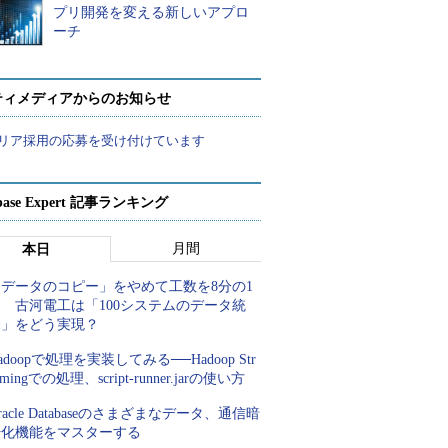
プリ開発を変える新しいアプロ
ーチ
ティメディアからのお知らせ
リア採用の応募を受け付けています
abase Expert 記事ランキング
月間
本日
「データのコピー」をやめて工数を8分の1
 古河電工は「100システムのデータ統
合」をどう実現？
adoopで処理を実装してみる──Hadoop Str
amingでの処理、script-runner.jarの使い方
racle Databaseのさまざまなデータ、通信暗
号化機能をマスターする