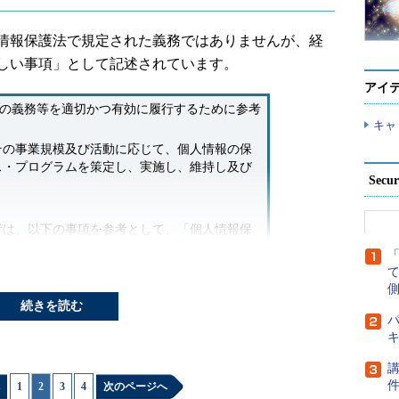
情報保護法で規定された義務ではありませんが、経
しい事項」として記述されています。
アイ
その義務等を適切かつ有効に履行するために参考
キャ
の事業規模及び活動に応じて、個人情報の保
ス・プログラムを策定し、実施し、維持し及び
Secu
。
は、以下の事項を参考として、「個人情報保
関する宣言（いわゆるプライバシーポリシー、
ト等）」を策定し、ウェブ画面への掲載等によ
。
側
続きを読む
パ
く2つの意味に使われることがあります。1つは、
つ目は、方針を含む規程類文書全体を指す場合です。
す企業はもちろんですが、法順守という観点から
講
ましょう。
1
|
2
|
3
|
4
次のページへ