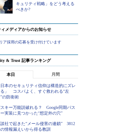
キュリティ戦略」をどう考える
べきか?
ティメディアからのお知らせ
リア採用の応募を受け付けています
rity & Trust 記事ランキング
月間
本日
「日本のセキュリティ信仰は構造的にズレ
てる」 コスパよく、すぐ救われる“左
”の防衛術
スキー万能説破れる？ Google同期パス
キー実装に見つかった“想定外の穴”
談社で起きた“メール侵害の連鎖” 3812
件の情報漏えいから得る教訓