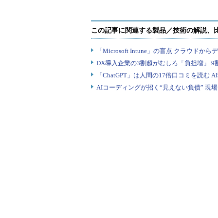
事業者が、個人情報保護方
低限入手できる措置であり
への掲載、通知文を記載し
個人情報保護方針の内容は、JIS Q
とが最低条件ですが、それ以外の内
に対する指針がそれを読む人に伝わ
た個人情報保護方針のサンプルが公
【参考：NECソフト個人情報保護
http://www.necsoft.com/notice/privacy.
コンプライアンス・プログラムの