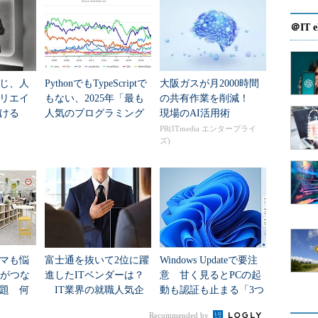
＠IT e
人情報保護方針の「解説」という形で、「
正社員だ
含む
」と書かれています。方針の周知だけでなく、
社員や非常勤職員を含むようにしましょう。
じ、人
PythonでもTypeScriptで
大阪ガスが月2000時間
リエイ
もない、2025年「最も
の共有作業を削減！
ける
人気のプログラミング
現場のAI活用術
言語」
PR(ITmedia エンタープライ
ーなどの電子的な方法も含む。“従業員”には正
ズ)
、非常勤職員を含む。
置」についても「参考」という形で記述がありま
、自社のWebサイトを見ていることが考えられる場
あるといえます。
マも悩
富士通を抜いて2位に躍
Windows Updateで要注
Nがつな
進したITベンダーは？
意 甘く見るとPCの起
題 何
IT業界の就職人気企
動も認証も止まる「3つ
た？
業トップ20
のセキュリティ移行」
Recommended by