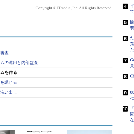
Copyright © ITmedia, Inc. All Rights Reserved.
報保護方針に関する要求事項を見てみましょう。
で
開
貌
項を含む個人情報保護方針を定めるととも
くてはならない。事業者の代表者は、この方針
員に周知させるとともに一般の人が入手可能な
い。
と審査
慮した適切な個人情報の収集、利用及び提供に
G
ラムの運用と内部監査
ス、個人情報の紛失、破壊、改ざん及び漏えい
ラムを作る
C
すること。
―
策を講じる
びその他の規範を順守すること。
の洗い出し
8
グラムの継続的改善に関すること。
及び従業員に周知させる」「一般の人が入手可能な
ます。
日本情報処理開発協会
（JIPDEC）発行の「
プ
ガイドライン
」を参照して、JIS Q 15001の要求事項
みましょう。