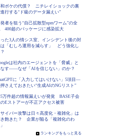
平和ボケの代償？ ニチレイショックの裏
進行する“ド級のデータ漏えい”
発者を狙う“自己拡散型npmワーム”の全
 400超のパッケージに感染拡大
たった3人の情シス室、インシデント後の対
策は「むしろ運用を減らす」 どう強化し
た？
oogleは社内のエージェントを「脅威」と
見なす――なぜ「AIを信じない」のか？
hatGPTに「入力してはいけない」5項目―
押さえておきたい“生成AIのNGリスト”
85万件超の情報漏えいが発覚 BASE子会
社のEストアーが不正アクセス被害
「サイバー攻撃は日々高度化・複雑化」は
聞き飽きた？ 企業が陥る「複雑化のわ
な」
»
ランキングをもっと見る