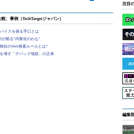
針を社員に告知する通知文を、外部の人が最
注目
、事業者のホームページによる公開、会社案内
たチラシの配布などが考えられる。
 15001の要求事項に書かれている内容を網羅するこ
容を盛り込んでも構いません。企業の個人情報保護
ることが大切です。業種団体などからも業界にあっ
開されていますので、参考にするとよいでしょう。
方針】
html
策定
編集