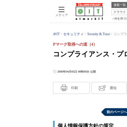
連載一覧
クラウド
メディア
AIを作
＠IT
セキュリティ
Security & Trust
コンプラ
Pマーク取得への道（4）
コンプライアンス・プ
2006年04月05日 00時00分 公開
印刷
通知
前のページへ
個人情報保護方針の策定