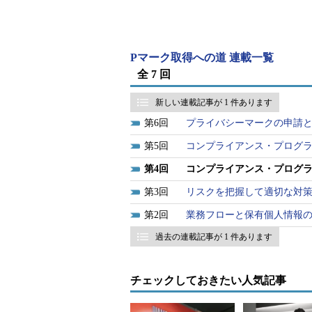
では、JIS Q 15001の個人情
Pマーク取得への道 連載一覧
4. 2個人情報保護方針
全 7 回
事業者の代表者は、次の事
に、これを実行し維持しな
新しい連載記事が 1 件あります
を文書化し、役員及び従業
措置を講じなくてはならな
6
プライバシーマークの申請
a）事業の内容及び規模を考
5
コンプライアンス・プログ
関すること。
b）個人情報への不正アクセ
4
コンプライアンス・プログ
などの予防並びに是正に関
3
リスクを把握して適切な対
c）個人情報に関する法令及
2
業務フローと保有個人情報
d）コンプライアンス・プロ
過去の連載記事が 1 件あります
ここでは、「文書化する」「役員
措置を講じる」ことが求められてい
チェックしておきたい人気記事
ライバシーマーク制度における監査
が意図する内容をより具体的に見て