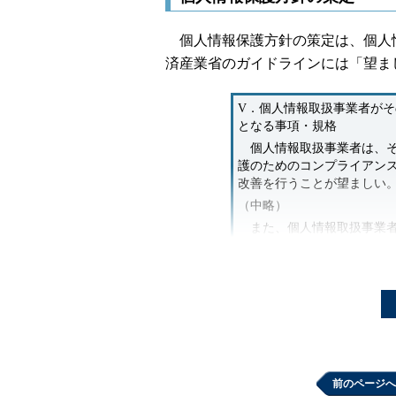
個人情報保護方針の策定は、個人
済産業省のガイドラインには「望ま
V．個人情報取扱事業者が
となる事項・規格
個人情報取扱事業者は、そ
護のためのコンプライアン
改善を行うことが望ましい
（中略）
また、個人情報取扱事業者
護に関する考え方や方針に
プライバシーステートメン
り公表することが望ましい
プライバシーポリシーは、大き
「個人情報保護方針」です。2
プライバシーマーク取得を目指
も、個人情報保護方針を策定し
前のページへ