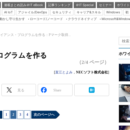
連載まとめ読み＠IT eBook
記事ランキング
＠IT Special
セミナー
ホワイト
AI IoT
アジャイル/DevOps
セキュリティ
キャリア&スキル
Windows
初
り動かし守り生かす
ローコード/ノーコード
クラウドネイティブ
Microsoft&Windo
Server & Storage
HTML5 + UX
イアンス・プログラムを作る：Pマーク取得...
Smart & Social
Coding Edge
ログラムを作る
ホワ
Java Agile
（2/4 ページ）
Database Expert
[
直江とよみ
，
NECソフト株式会社
]
Linux ＆ OSS
Master of IP Networ
見る
Share
Security & Trust
Test & Tools
1
|
2
|
3
|
4
次のページへ
Insider.NET
ブログ