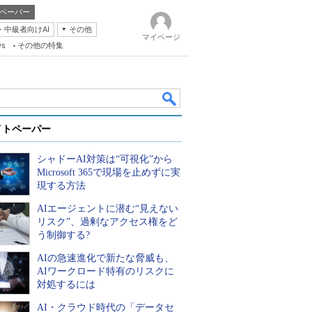
ペーパー
・中級者向けAI
その他
マイページ
ws
その他の特集
イトペーパー
シャドーAI対策は“可視化”から
Microsoft 365で現場を止めずに実
現する方法
AIエージェントに潜む“見えない
k
リスク”、過剰なアクセス権をど
う制御する?
AIの急速進化で新たな脅威も、
AIワークロード特有のリスクに
対処するには
AI・クラウド時代の「データセ