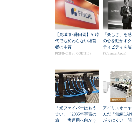
まず、従業員についてですが、個
けでなく、派遣社員、非常勤職員を
教育の対象となる従業員にも、派遣
【見城徹×藤田晋】AI時
「楽しさ」を感
代でも変わらない経営
の心を動かすク
4. 2 個人情報保護方針
者の本質
ティビティを届
（解説）
PR(FINCHI on GOETHE)
PR(dentsu Japan)
方針の文書化には、サーバ
社員だけでなく、派遣社員
次に、「一般の人が入手可能な措
す。事業的に多くの顧客や取引先が
合、そこへの掲載は周知に効果的で
「光ファイバーはもう
アイリスオーヤ
4. 2 個人情報保護方針
古い」「2035年宇宙の
んだ「無線LA
＜参考＞
旅」 実運用へ向かう
がりにくい」問
一般の人が入手可能な措置
データセンター新技術
を変えて解決し