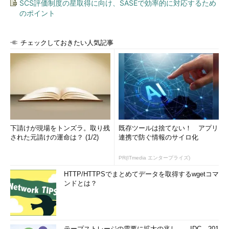
SCS評価制度の星取得に向け、SASEで効率的に対応するため
正解：c
のポイント
解説
チェックしておきたい人気記事
ビューの作成時に、表示だけできるように指定するというこ
とですから、読み取り専用のビューを作成します。それには
WITH READ ONLY句を使用してビューを作成します（
正解
c
）。
選択肢a
のように標準のビューの場合は、グループ関数の使
用など制限に違反しなければ更新可能です。この更新を防ぐの
がWITH READ ONLY句ということになりますね。
下請けが現場をトンズラ。取り残
既存ツールは捨てない！ アプリ
された元請けの運命は？ (1/2)
連携で防ぐ情報のサイロ化
選択肢b
のWITH CHECK OPTION句は、更新は可能ですが、
更新結果がビュー定義に違反するときは更新できないというも
PR(ITmedia エンタープライズ)
のです。この問題であれば、WHERE句で使用している部門番
号10と20のレコード以外の更新が拒否されます。
HTTP/HTTPSでまとめてデータを取得するwgetコマ
ンドとは？
選択肢d
と
選択肢e
で使用しているFORCE句は、ビューの基
礎表（この問題ではemp表）が存在していなくてもビュー定義
を作成できるというキーワードです。ビューの基礎表が存在し
ていない場合、FORCE句のない選択肢aではエラーとなります
テープストレージの需要に拡大の兆し――IDC、201