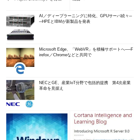
[CACHE キャッシュ数 | NOCACHE] [CYCLE | NOCYCLE];
START WITH
：開始番号。デフォルトは1
AI／ディープラーニングに特化、GPUサーバ続々─
INCREMENT BY
：増分値。デフォルトは1。負の値を指定
─HPEとIBMが新製品を発表
すると降順になる
MINVALUE
：順序の最小値を指定できる。START WITH～
MAXVALUEの値
Microsoft Edge、「WebVR」を積極サポートへ──F
NOMINVALUE
：デフォルト。昇順の場合は1、降順の場合
irefox／Chromeなどと共同で
は-10^26
MAXVALUE
：順序の最大値を指定できる。28けた以内の
整数
NOMAXVALUE
：デフォルト。昇順の場合は10^27、降順
NECとGE、産業IoT分野で包括的提携 第4次産業
の場合は-1
革命を見据え
CACHE
：メモリ上に事前にキャッシュしておく数。デフォ
ルトは20
NOCACHE
：キャッシュしない
CYCLE
：昇順の場合は最大値に達すると最小値に戻る。降
順の場合は最小値に達すると最大値に戻る
NOCYCLE
：デフォルト。順序が最大値（降順の場合は最