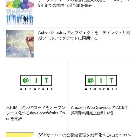
が、選択肢dなら作成できます。
9年までの国内市場予測を発表
選択肢e
のNO UPDATEという句は存在しません。
問題2
Active Directoryのオブジェクトを「ディレクトリ同
期ツール」でクラウドに同期する
ビューの操作に必要なものを選択しなさい。
a．ビューの基礎表に行が格納されていること
b．ビューへのSELECT権限
c．ビューの基礎表の所有者であること
d．ビューの基礎表へのSELECT権限
正解：b
米IBM、約50のコードをオープン
Amazon Web Servicesの2015年
解説
ソース化するdeveloperWorks Op
第2四半期売上は81％増
ビューを使用する利点の1つに、アクセス制御があります。
enを開設
ビューはSELECT文に名前を付けたオブジェクトですので、列
と行にアクセス制限をすることが可能です。
SSHサーバーの公開鍵管理を効率化するには？ ssh-