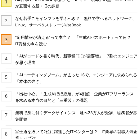
b．順序は1つの表でのみ使用することができる
が直面する新・旧の課題
c．順序の最大値に達した後、最小値に戻るようにするに
は、REPEATを指定する
なぜ若手こそインフラを学ぶべき？ 無料で学べるネットワーク、
Linux、サーバ＆ストレージのeBook
d．INSERT文でNEXTVALを使用すると、自動的に次の番号
を割り当てることができる
“応用情報が消える”って本当？ 「生成AIパスポート」って何？
e．そのセッションで最後に割り当てた番号を取得するに
IT資格の今を読む
は、CURRVALを使用する
「AIがコードを書く時代、新職種FDEが需要増」 7割のエンジニア
f．同時に使用するアプリケーションで同じ順序にNEXTVAL
が思う理由
を使用すると、同じ番号が割り当てられる可能性がある
「AIコーディングブーム」が去ったUSで、エンジニアに求められる
「本体の強さ」
正解：d、e
「出社中心」「生成AIほぼ必須」が4割超 企業がITフリーランス
を求める本当の目的と「三重苦」の課題
解説
無料で身に付くデータサイエンス 延べ23万人が受講、総務省が募
順序は一意な数値を生成するオブジェクトです。番号を取得
集開始
するには、NEXTVAL疑似列とCURRVAL疑似列を使用します。
正解d
のように、INSERT文で主キー列に一意な値を自動採番
富士通を抜いて2位に躍進したITベンダーは？ IT業界の就職人気企
するときなどにはNEXTVAL疑似列を使用します。
正解e
のよう
業トップ20