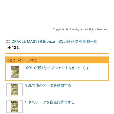
ます。
PC版でご覧ください。
***
問題1
部門番号10と20のみのデータを表示だけできるようにしたビ
Copyright © ITmedia, Inc. All Rights Reserved.
ューを選択しなさい。
a．
ORACLE MASTER Bronze SQL基礎I 講座 連載一覧
CREATE VIEW emp_view AS SELECT *
全 12 回
FROM emp
WHERE deptno
IN (10,20);
SQLで便利なオブジェクトを使いこなす
b．
CREATE VIEW emp_view AS SELECT *
FROM emp
SQLで表のデータを制限する
WHERE deptno
IN (10,20)
SQLでデータを自在に操作する
WITH CHECK OPTION;
c．