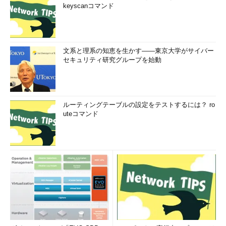
keyscanコマンド
もう1つの利点は、ビューに対する権限さえあれば、ビュー
の基礎表へのアクセス権限は必要ないということです（
正解
b
）。
ビューの使用に当たり、
選択肢a
のような行の格納は必須で
文系と理系の知恵を生かす――東京大学がサイバー
はありません。基礎表が空であってもビューを定義したりビュ
セキュリティ研究グループを始動
ーを使用したりすることはできます。
選択肢c
と
選択肢d
のような基礎表の所有や表へのSELECT権
限は、ビューの使用には必要ではありません。
ルーティングテーブルの設定をテストするには？ ro
uteコマンド
問題3
ビューを使用して行えることを2つ選択しなさい。
a．読み取り専用にすることができる
b．データベースが停止した状態でもアクセスできる
c．データに対するアクセス制限を行える
d．問い合わせのパフォーマンスを向上させることができる