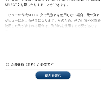
SELECT文を隠したりすることができます。
ビューの作成SELECT文で列別名を使用しない場合、元の列名
がビューにおける列名になります。そのため、列の計算や関数を
使用した列が含まれる場合は、列別名を使用する必要がありま
す。
CREATE [FORCE] VIEW ビュー名 [列別名リスト]
AS SELECT 列リスト FROM 表名 [WHERE句][GROUP BY句][HAVING句][ORDER
BY句]
[WITH CHECK OPTION | WITH READ ONLY];
FORCE
：ビューの基礎表が存在しなくてもビュー定義を作
成
会員登録（無料）が必要です
WITH CHECK OPTION
：ビューに対する更新があるときも
続きを読む
WHERE句によるチェックを実行し、ビュー定義に違反する
更新を禁止
WITH READ ONLY
：ビューに対する更新を禁止（読み取り
専用のビューになる）
*** 一部省略されたコンテンツがあり