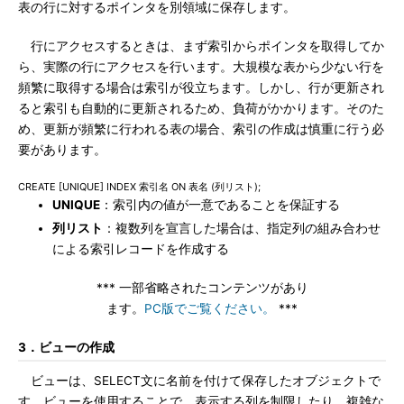
表の行に対するポインタを別領域に保存します。
行にアクセスするときは、まず索引からポインタを取得してか
ら、実際の行にアクセスを行います。大規模な表から少ない行を
頻繁に取得する場合は索引が役立ちます。しかし、行が更新され
ると索引も自動的に更新されるため、負荷がかかります。そのた
め、更新が頻繁に行われる表の場合、索引の作成は慎重に行う必
要があります。
CREATE [UNIQUE] INDEX 索引名 ON 表名 (列リスト);
UNIQUE
：索引内の値が一意であることを保証する
列リスト
：複数列を宣言した場合は、指定列の組み合わせ
による索引レコードを作成する
*** 一部省略されたコンテンツがあり
ます。
PC版でご覧ください。
***
3．ビューの作成
ビューは、SELECT文に名前を付けて保存したオブジェクトで
す。ビューを使用することで、表示する列を制限したり、複雑な