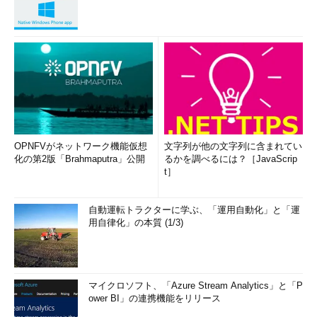
*** 一部省略されたコンテンツがあり
ます。
PC版でご覧ください。
***
問題1
シノニムを作成することが有効なものを2つ選択しなさい。
a．検索パフォーマンスを向上させたい場合
b．表名が複雑な場合
OPNFVがネットワーク機能仮想
文字列が他の文字列に含まれてい
c．権限を与えたくない場合
化の第2版「Brahmaputra」公開
るかを調べるには？［JavaScrip
t］
d．ほかのスキーマのオブジェクトにアクセスする場合
e．アクセス制限をしたい場合
自動運転トラクターに学ぶ、「運用自動化」と「運
用自律化」の本質 (1/3)
正解：b、d
マイクロソフト、「Azure Stream Analytics」と「P
解説
ower BI」の連携機能をリリース
前回の宿題にした問題です。シノニムはオブジェクトに付け