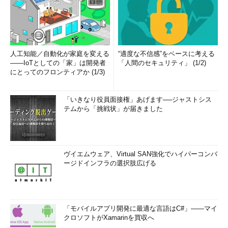
4．シノニムの作成
シノニムを使用すると、オブジェクトに別名を作成できます。
複雑な表名や別のユーザーが所有するオブジェクト（「ユーザー
人工知能／自動化が家庭を変える
“適度な不信感”をベースに考える
名.オブジェクト名」でアクセス）に単純な名前を付けること
――IoTとしての「家」は開発者
「人間のセキュリティ」 (1/2)
にとってのフロンティアか (1/3)
で、アクセスが容易になります。
CREATE [PUBLIC] SYNONYM シノニム名 FOR 元のオブジェクト名;
「いきなり役員面接権」あげます──ジャストシス
PUBLIC
：全データベースユーザーが使用できるシノニ
テムから「挑戦状」が届きました
ム。CREATE PUBLIC SYNONYM権限が必要
元のオブジェクト名
：別のユーザーが所有するオブジェク
トの場合は「ユーザー名.オブジェクト名」
ヴイエムウェア、Virtual SAN強化でハイパーコンバ
ージドインフラの選択肢広げる
*** 一部省略されたコンテンツがあり
ます。
PC版でご覧ください。
***
シノニムを経由してアクセスするオブジェクトに対する権限は
「モバイルアプリ開発に最適な言語はC#」――マイ
別途必要です。権限がない場合、シノニムを使用しようとすると
クロソフトがXamarinを買収へ
エラーとなります。