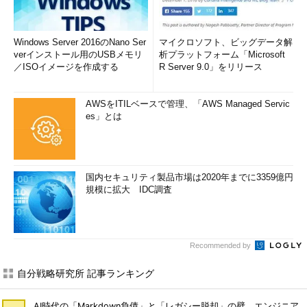
小値）に達すると、それ以上の値を生成しない
順序を使用するときには、NEXTVAL疑似列、CURRVAL疑似列
Windows Server 2016のNano Ser
マイクロソフト、ビッグデータ解
を使用します。
verインストール用のUSBメモリ
析プラットフォーム「Microsoft
／ISOイメージを作成する
R Server 9.0」をリリース
NEXTVAL
次の順序番号を取得する。複数のセッション
が同時に取得しようとした場合、先着順に次
AWSをITILベースで管理、「AWS Managed Servic
の番号を発行する
es」とは
CURRVAL
そのセッションで最後に取得した値を戻す。
セッションで一度も採番していない場合はエ
ラーとなる
国内セキュリティ製品市場は2020年までに3359億円
*** 一部省略されたコンテンツがあり
規模に拡大 IDC調査
ます。
PC版でご覧ください。
***
問題1
Recommended by
順序に関する説明として正しいものを2つ選択しなさい。
自分戦略研究所 記事ランキング
a．次に割り当てられる番号を取得するには、CURRVALを
使用する
AI時代の「Markdown負債」と「レガシー脱却」の壁、エンジニア