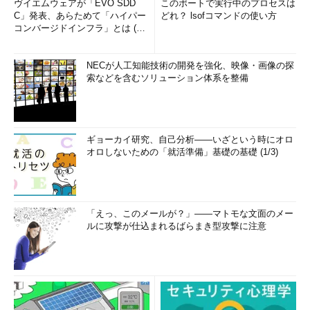
ヴイエムウェアが「EVO SDD
このポートで実行中のプロセスは
正解：a、c
C」発表、あらためて「ハイパー
どれ？ lsofコマンドの使い方
コンバージドインフラ」とは (1/
2)
解説
NECが人工知能技術の開発を強化、映像・画像の探
問題2でも解説したとおり、ビューの利点の1つはアクセス制
索などを含むソリューション体系を整備
限が行えることです（
正解c
）。ビューを作成するときに
WITH READ ONLY句を指定すれば、読み取り専用のビューを
作成することもできます（
正解a
）。グループ関数や
DISTINCTなどを使用したビューの場合は更新はできません
ギョーカイ研究、自己分析――いざという時にオロ
オロしないための「就活準備」基礎の基礎 (1/3)
が、単純なビューの場合はビューを通した基礎表への更新もで
きます。その更新を禁止するのがWITH READ ONLY句です。
データベースが停止した状態では、ビューを使用することは
できません。ビューもデータベースオブジェクトですから、デ
「えっ、このメールが？」――マトモな文面のメー
ータベースが起動している必要があります（
選択肢b
）。ま
ルに攻撃が仕込まれるばらまき型攻撃に注意
た、ビューはSELECT文に名前を付けて保存しているだけです
から、問い合わせのパフォーマンスを向上させるという目的で
使用するものではありません（
選択肢d
）。問い合わせパフォ
ーマンスを向上させたいのであれば、索引の利用などを検討し
ましょう。