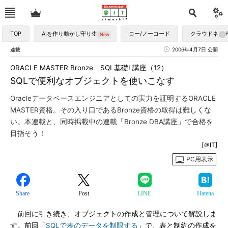
TOP
AIを作り動かし守り生かす
ロー/ノーコード
クラウドネイ
連載
2006年4月7日 公開
ORACLE MASTER Bronze SQL基礎I 講座（12）
SQLで便利なオブジェクトを使いこなす
Oracleデータベースエンジニアとしての実力を証明するORACLE
MASTER資格。その入り口であるBronze資格の取得は難しくな
い。本連載と、同時掲載中の連載「Bronze DBA講座」で合格を
目指そう！
[＠IT]
PC用表示
Share
Post
LINE
Hatena
前回に引き続き、オブジェクトの作成と管理について解説しま
す。前回「
SQLで表のデータを制限する
」で、表と制約の作成を