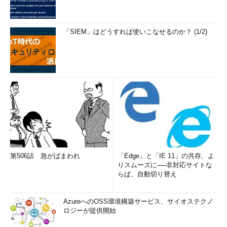
る別名です。同じものを指し示すなら、長く複雑な名前よりも
短く簡単な名前の方がアクセスが容易ですね。最初からそのよ
「SIEM」はどうすれば使いこなせるのか？ (1/2)
うに考えてオブジェクト名を宣言すればよいのですが、別のユ
ーザーが所有するオブジェクトの場合は「所有者名.オブジェ
クト名」が正式名称となるため、やはり長い名前になってしま
います。
このようなとき、シノニムを宣言しておくことでアクセスが
楽になります。アプリケーションなどを開発していてバージョ
ンアップしたとき、名前を変えなくてはならないが、下位互換
性のため元の名前でもアクセスできるようにしておきたいなど
の場合もシノニムは有効です。
ただし、シノニムを使用したからといって権限管理が変化す
るわけではありません。シノニムの所有者が、シノニム経由で
第506話 急がばまわれ
「Edge」と「IE 11」の共存、よ
りスムーズに──非対応サイトな
アクセスするオブジェクトに対する権限を持っていない場合、
らば、自動切り替え
アクセス時にエラーとなります（
選択肢c
）。
シノニムを使用することで、元のオブジェクト名を隠すこと
AzureへのOSS環境構築サービス、サイオステクノ
にはなりますが、列や行を制限するわけではないため、アクセ
ロジーが提供開始
ス制限目的で使用することはないでしょう（
選択肢e
）。ま