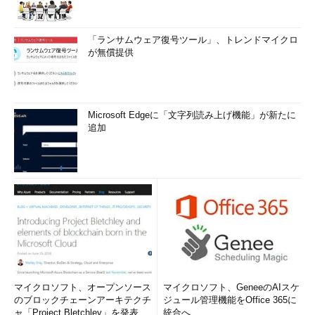
た、シノニムを使用したからといって検索パフォーマンスが向
上するわけではありません（
選択肢a
）。検索パフォーマンス
を向上させたいのであれば、索引の調整などを行った方がよい
「ランサムウェア復号ツール」、トレンドマイクロ
でしょう。
が無償提供
5．順序の作成
順序とは、一意的な数値を自動生成するためのオブジェクトで
Microsoft Edgeに「文字列読み上げ機能」が新たに
追加
す。昇順（値を増やす）順序オブジェクトと降順（値を減らす）
順序オブジェクトのいずれかを作成できます。表から独立してい
ますので、複数の表で共有するように採番することもできます。
一度発行された番号は、トランザクションをロールバックして
も元に戻すことはできないため、連番とは限りません。順序の作
成時にCYCLEを宣言した場合、最大値（降順の場合は最小値）
に達したら最小値（降順の場合は最大値）に戻りますので、一意
でない値を作成することもできます。
マイクロソフト、オープンソース
マイクロソフト、GeneeのAIスケ
CREATE SEQUENCE 順序名
のブロックチェーンアーキテクチ
ジュール管理機能をOffice 365に
[START WITH 開始番号] [INCREMENT BY 増分値]
ャ「Project Bletchley」を発表
統合へ
[MINVALUE 最小値 | NOMINVALUE] [MAXVALUE 最大値 | NOMAXVALUE]