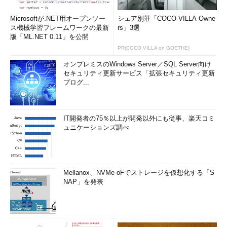
Microsoftが.NET用オープンソー
シェア別荘「COCO VILLA Owne
ス機械学習フレームワークの最新
rs」3選
版「ML.NET 0.11」を公開
PR(COCO VILLA on GOETHE)
オンプレミスのWindows Server／SQL Server向け
セキュリティ更新サービス「拡張セキュリティ更新
プログ...
IT開発者の75％以上が開発以外にも従事、楽天コミ
ュニケーションズ調べ
Mellanox、NVMe-oFでストレージを仮想化する「S
NAP」を発表