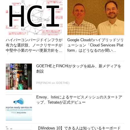
ハイパーコンバージドインフラが
Google Cloudのハイブリッドソリ
有力な選択肢、ノークリサーチが
ューション「Cloud Services Plat
中堅中小業のサーバ更新方針を調
form」はどうなるのか聞い...
査
GOETHEとFINCHIがタッグを組み、新メディアを
創設
PR(FINCHI on GOETHE)
Envoy、Istioによるサービスメッシュのスタートア
ップ、Tetrateが正式デビュー
【Windows 10】できる人は知っているキーボード