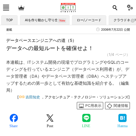
TOP
AIを作り動かし守り生かす
ロー/ノーコード
クラウドネイ
連載
2006年7月22日 公開
データベースエンジニアへの道（5）
データへの最短ルートを確保せよ！
（1/4 ページ）
本連載は、ITシステム開発の現場でプログラミングやSQLのコー
ディングを行っているエンジニア（データベース利用者）が、デ
ータ管理者（DA）やデータベース管理者（DBA）へステップア
ップするための第一歩として有効な基礎知識を紹介する。（編集
局）
[
吉田知史
，アクセンチュア・テクノロジー・ソリューションズ]
PC用表示
関連情報
Share
Post
LINE
Hatena