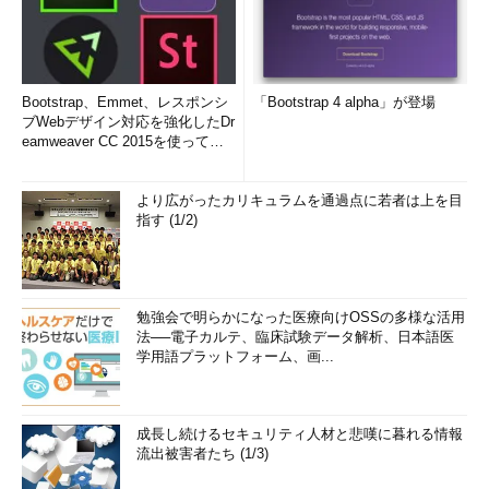
Bootstrap、Emmet、レスポンシ
「Bootstrap 4 alpha」が登場
ブWebデザイン対応を強化したDr
eamweaver CC 2015を使って
み...
より広がったカリキュラムを通過点に若者は上を目
指す (1/2)
勉強会で明らかになった医療向けOSSの多様な活用
法──電子カルテ、臨床試験データ解析、日本語医
学用語プラットフォーム、画...
成長し続けるセキュリティ人材と悲嘆に暮れる情報
流出被害者たち (1/3)