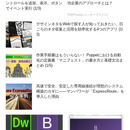
ントロールを追加、表示、ボタン
功企業のアプローチとは？
でイベント実行 (1/3)
PR(ITmedia エンタープライズ)
デザインネタをWebで探す人が知っておきたい、日
ごろのネタ収集と活用を効率化する4つのアプリ (1/
3)
作業手順書はもういらない！ Puppetにおける自動
化の定義書「マニフェスト」の書き方と基礎文法ま
とめ (1/5)
高速で安全、安定した専用線接続が理想のシステム
構築のカギに――マンパワーが「ExpressRoute」を
導入した理由