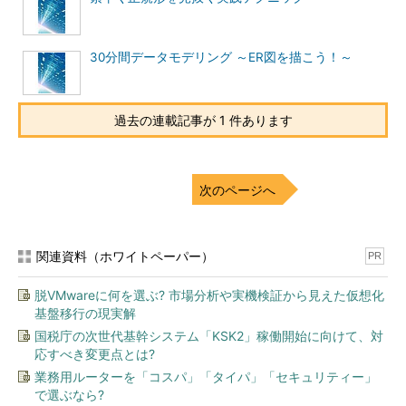
30分間データモデリング ～ER図を描こう！～
過去の連載記事が 1 件あります
図2 Bツリーインデックスを利用したアクセス
注1
：
フルスキャン
次のページへ
テーブルの行をすべて読み込み、検索条件
を満たすかをチェックする検索方式。
関連資料（ホワイトペーパー）
PR
テーブルのデータ構成・取得レコード件数に着
脱VMwareに何を選ぶ? 市場分析や実機検証から見えた仮想化
目しよう
基盤移行の現実解
国税庁の次世代基幹システム「KSK2」稼働開始に向けて、対
応すべき変更点とは?
業務用ルーターを「コスパ」「タイパ」「セキュリティー」
で選ぶなら?