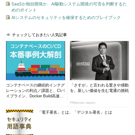
SaaSか独自開発か、AI駆動システム開発の可否を判断するた
めのポイント
AIシステムのセキュリティを確保するためのプレイブック
チェックしておきたい人気記事
コンテナベースの継続的インテグ
「さすが」と言われる驚きや感動
レーションの利点／課題と、CIパ
を。新しい価値を生む電通の挑戦
イプライン、Docker Build高速化
のコツ (1/2...
PR(dentsu Japan)
「電子署名」とは、「デジタル署名」とは