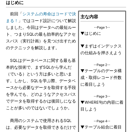
はじめに
前回「
システムの寿命はコードで決
主な内容
まる！
」ではコード設計について解説
しました。今回はデータへの最短ルー
--Page 1--
▼はじめに
ト、つまりSQLの最も効率的なアクセ
スパス（実行計画）を見つけ出すため
▼まずはインデックス
のテクニックを解説します。
の仕組みを押さえよう
SQLはデータベースに関する最も基
--Page 2--
本的な技術で、まずSQLから学んだ
▼テーブルのデータ構
（でいる）という方は多いと思いま
成・取得レコード件数
す。しかし、SQLを学ぶ際、データベ
に着目しよう
ースから必要なデータを取得する手段
を学んでも、どのようなアクセスパス
--Page 3--
でデータを取得するかは後回しになる
▼WHERE句の内容に着
ことが多いのではないでしょうか。
目しよう
商用のシステムで使用されるSQL
--Page 4--
▼テーブル結合に着目
は、必要なデータを取得できるだけで