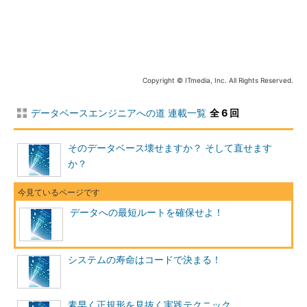
図1 アクセスパスの概要
まずはインデックスの仕組みを押さえよう
Copyright © ITmedia, Inc. All Rights Reserved.
データへの最短ルート、つまり最適なアクセスパスを見つけ出
すためには、インデックスの仕組みを理解していることが前提と
データベースエンジニアへの道 連載一覧
全 6 回
なります。
インデックス（索引）は、本の索引が目的のページにたどり着
そのデータベース壊せますか？ そして直せます
くのを助けるのと同様に、データベースから素早く目的のデータ
か？
を見つけ出すことを助けます。データへの最短ルートは、多くの
場合インデックスを経由します。特に大きなテーブルから少量の
レコードを取得する際に効果が大きくなる可能性が高く、インデ
データへの最短ルートを確保せよ！
ックスを使用するか、
フルスキャン
するかで、処理速度に数
注1
千倍の差が出ることもまれではありません。インデックスは図2
のように、Bツリー検索のアルゴリズムで検索対象レコードの位
システムの寿命はコードで決まる！
置情報（ROWID）を取得します。
素早く正規形を見抜く実践テクニック