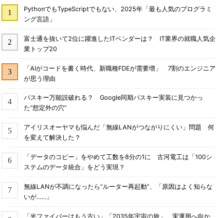
PythonでもTypeScriptでもない、2025年「最も人気のプログラミ
ング言語」
富士通を抜いて2位に躍進したITベンダーは？ IT業界の就職人気企
業トップ20
「AIがコードを書く時代、新職種FDEが需要増」 7割のエンジニア
が思う理由
パスキー万能説破れる？ Google同期パスキー実装に見つかっ
た“想定外の穴”
アイリスオーヤマも悩んだ「無線LANがつながりにくい」問題 何
を変えて解決した？
「データのコピー」をやめて工数を8分の1に 古河電工は「100シ
ステムのデータ統合」をどう実現？
無線LANが不調になったら“ルーター再起動”、「原因はよく知らな
いが……」
「光ファイバーはもう古い」「2035年宇宙の旅」 実運用へ向か