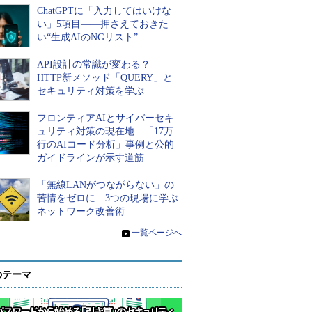
ChatGPTに「入力してはいけな
い」5項目――押さえておきた
い“生成AIのNGリスト”
API設計の常識が変わる？
HTTP新メソッド「QUERY」と
セキュリティ対策を学ぶ
フロンティアAIとサイバーセキ
ュリティ対策の現在地 「17万
行のAIコード分析」事例と公的
ガイドラインが示す道筋
「無線LANがつながらない」の
苦情をゼロに 3つの現場に学ぶ
ネットワーク改善術
»
一覧ページへ
のテーマ