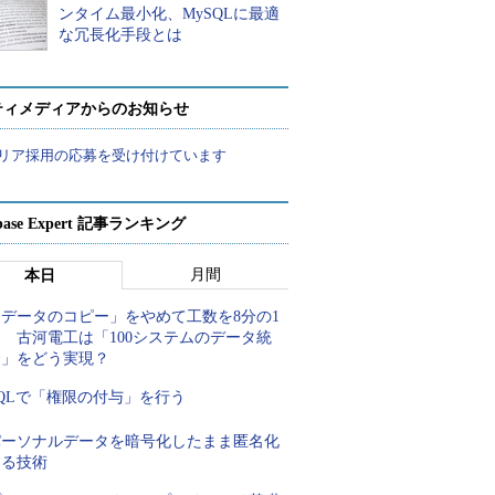
ンタイム最小化、MySQLに最適
な冗長化手段とは
ティメディアからのお知らせ
リア採用の応募を受け付けています
abase Expert 記事ランキング
月間
本日
「データのコピー」をやめて工数を8分の1
 古河電工は「100システムのデータ統
合」をどう実現？
QLで「権限の付与」を行う
パーソナルデータを暗号化したまま匿名化
する技術