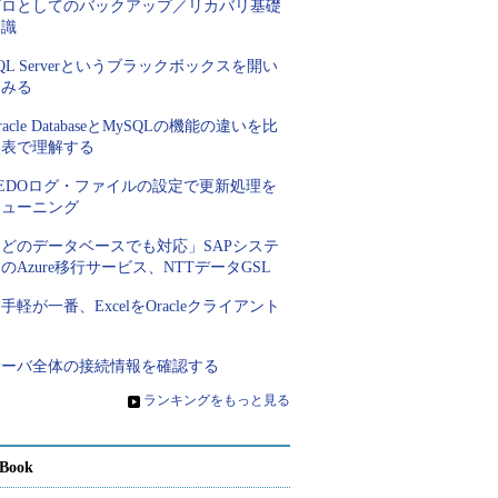
プロとしてのバックアップ／リカバリ基礎
知識
QL Serverというブラックボックスを開い
てみる
racle DatabaseとMySQLの機能の違いを比
較表で理解する
REDOログ・ファイルの設定で更新処理を
チューニング
「どのデータベースでも対応」SAPシステ
のAzure移行サービス、NTTデータGSL
手軽が一番、ExcelをOracleクライアント
に
サーバ全体の接続情報を確認する
»
ランキングをもっと見る
Book