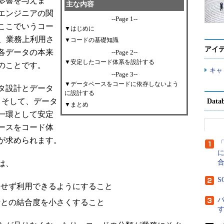
影響を与えま
主な内容
エンジニアの関
--Page 1--
ここでいうコー
▼はじめに
ど、業務上利用さ
▼コードの基礎知識
アイ
各データの本来
--Page 2--
▼安定したコード体系を設計する
のことです。
キャ
--Page 3--
▼データベースをコードに依存しないよう
タ設計とデータ
に設計する
。そして、データ
Dat
▼まとめ
一環として安定
ースをコード体
が求められます。
に
は、
S
更せず利用できるようにすること
計との結合度を小さくすること