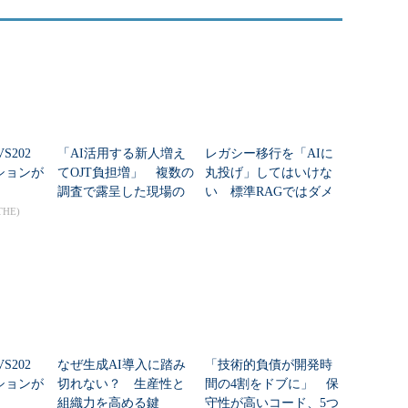
S202
「AI活用する新人増え
レガシー移行を「AIに
ションが
てOJT負担増」 複数の
丸投げ」してはいけな
調査で露呈した現場の
い 標準RAGではダメ
苦悩
な理由と「5分割」のア
THE)
プローチ
S202
なぜ生成AI導入に踏み
「技術的負債が開発時
ションが
切れない？ 生産性と
間の4割をドブに」 保
組織力を高める鍵
守性が高いコード、5つ