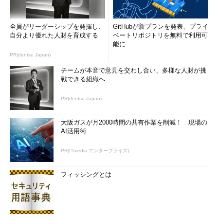
■この記事と関連性の高い別の記事
Windows 7／Server 2008のWindows Updateの使い方
全員がリーダーシップを発揮し、
GitHubが新プランを発表、プライ
（設定編）
（TIPS）
自分より優れた人財を育成する
ベートリポジトリを無料で利用可
Windows Updateを無効化する
（TIPS）
能に
自動更新で修正プログラムがインストールできない場合
PR(dentsu Japan)
の対処方法
（TIPS）
チームが本音で意見を交わし合い、多様な人財が挑
シャットダウン時に更新プログラムを適用させる
戦できる組織へ
（TIPS）
PR(dentsu Japan)
Windows 7／Server 2008のWindows Updateの使い方
（基本編）
（TIPS）
大阪ガスが月2000時間の共有作業を削減！ 現場の
自動更新における自動再起動を抑止する
（TIPS）
AI活用術
「
Tech TIPS
」
PR(ITmedia エンタープライズ)
フィッシングとは