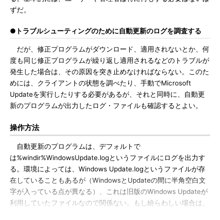
ずだ。
●トラブルシューティングのために自動更新のログを調査する
だが、修正プログラムがダウンロード、適用されないとか、何
度も同じ修正プログラムが繰り返し適用されるなどのトラブルが
発生した場合は、その原因を突き止めなければならない。このた
めには、クライアントの状態を調べたり、手動でMicrosoft
Updateを実行したりする必要があるが、それと同時に、自動更
新のプログラムが出力したログ・ファイルも確認するとよい。
操作方法
自動更新のプログラムは、デフォルトで
は%windir%WindowsUpdate.logというファイルにログを出力す
る。環境によっては、Windows Update.logというファイルが存
在していることもあるが（WindowsとUpdateの間に半角空白文
字が入っている点が異なる）、これは旧版のWindows Updateが
利用していたファイルなので関係ない。もし紛らわしい場合は、
日付順に並べ替え（コマンド・プロンプト上なら、dir /odで日付