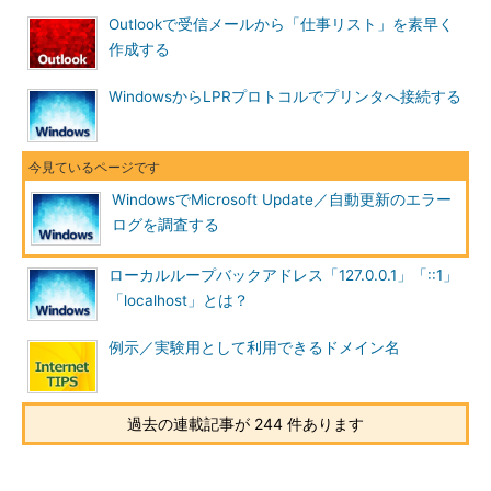
されているので、これを調査することにより、ト
Outlookで受信メールから「仕事リスト」を素早く
ラブルシューティングの手助けになる。
（1）
「error」という文字列を、ファイルの末
作成する
尾から逆に探す。
（2）
エラー・コードの例。
WindowsからLPRプロトコルでプリンタへ接続する
ログの内容のほとんどは、自動更新が順調に動作していること
を表すための記録であり、詳細に見る必要はない。しかし何らか
WindowsでMicrosoft Update／自動更新のエラー
の問題が起こった場合は、エラーの内容やそれに関する情報など
ログを調査する
も出力されているので、それを手がかりにしてトラブルシューテ
ィングを行う。具体的には、ファイルの末尾から逆順に（上に向
ローカルループバックアドレス「127.0.0.1」「::1」
かって）「error」という文字列を検索すればよい（大文字／小
「localhost」とは？
文字の違いは無視すること）。
例示／実験用として利用できるドメイン名
するとエラーが記録された行が見つかるだろうから、その近辺
にあるエラー・コードやエラーの手がかりとなる文字列を取り出
し、インターネット検索エンジンで検索してみればよい。する
過去の連載記事が 244 件あります
と、同様のトラブルの事例や解決策などが見つかるだろう。自動
更新のエラー要因にはさまざまなものがあるが、一般的には、ネ
ットワーク構成（特にProxyサーバ経由の場合）の設定ミスや、