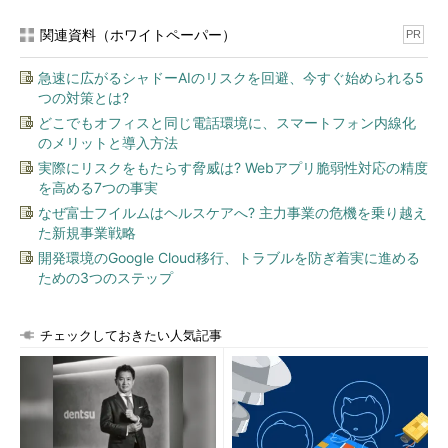
（ネットワークの混雑やエラーによる）ダウンロードの失敗、修
関連資料（ホワイトペーパー）
正プログラムの適用対象や適用済み環境の検出ミスなどのトラブ
PR
ルが多いようだ。
急速に広がるシャドーAIのリスクを回避、今すぐ始められる5
つの対策とは?
どこでもオフィスと同じ電話環境に、スマートフォン内線化
のメリットと導入方法
実際にリスクをもたらす脅威は? Webアプリ脆弱性対応の精度
を高める7つの事実
なぜ富士フイルムはヘルスケアへ? 主力事業の危機を乗り越え
た新規事業戦略
開発環境のGoogle Cloud移行、トラブルを防ぎ着実に進める
ための3つのステップ
エラー・コードの検索結果
エラー・コードが見つかれば、それを検索エンジ
チェックしておきたい人気記事
ンで調べると、同様のトラブル事例などが得られ
る。
（1）
先ほど見つけたエラー・コードを検索して
みる。