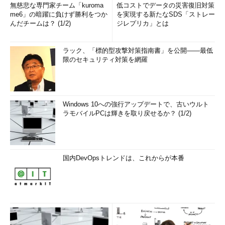
無慈悲な専門家チーム「kuroma
低コストでデータの災害復旧対策
me6」の暗躍に負けず勝利をつか
を実現する新たなSDS「ストレー
んだチームは？ (1/2)
ジレプリカ」とは
ラック、「標的型攻撃対策指南書」を公開――最低
限のセキュリティ対策を網羅
Windows 10への強行アップデートで、古いウルト
ラモバイルPCは輝きを取り戻せるか？ (1/2)
国内DevOpsトレンドは、これからが本番