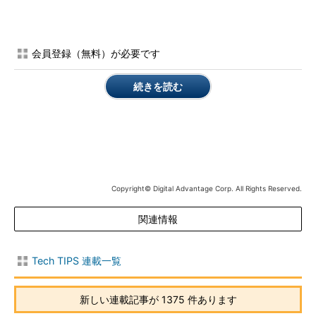
順に表示される）、新しい方に注目すればよい。
このファイルはテキスト・ファイルなのでそのままメモ帳で開
会員登録（無料）が必要です
けばよい。すると、自動更新のサービスが、処理の各段階で行っ
た作業などが時間順にすべて記録されていることが分かるだろ
続きを読む
う。正しく自動更新が設定されていると、一番下には、最後に行
った作業（修正プログラムのチェックやダウンロード、適用な
ど）が記録されているはずである。自動更新でエラーが起こった
（と思われる）場合は、このログを調べるとよい。
Copyright© Digital Advantage Corp. All Rights Reserved.
関連情報
Tech TIPS 連載一覧
WindowsUpdate.logの例
新しい連載記事が 1375 件あります
自動更新の動作状況はこのログ・ファイルに記録