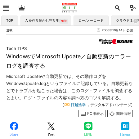
TOP
AIを作り動かし守り生かす
ロー/ノーコード
クラウドネイ
連載
2006年10月14日 公開
Tech TIPS
WindowsでMicrosoft Update／自動更新のエラー
ログを調査する
Microsoft Updateや自動更新では、その動作ログを
WindowsUpdate.logというファイルに記録している。自動更新な
どでトラブルが起こった場合は、このログ・ファイルを調査する
とよい。ログ・ファイルの内容や調べ方のコツを解説する。
[
打越浩幸
，デジタルアドバンテージ]
PC用表示
関連情報
Share
Post
LINE
Hatena