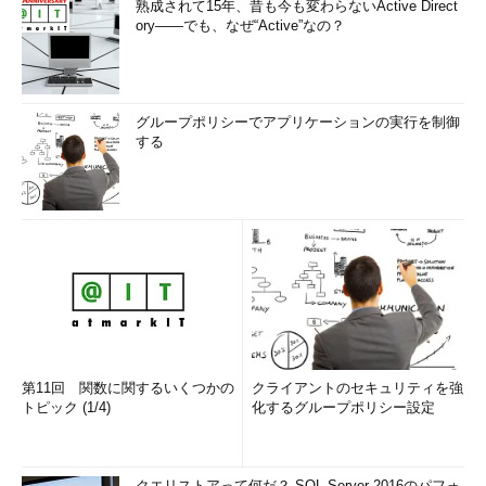
熟成されて15年、昔も今も変わらないActive Direct
ory――でも、なぜ“Active”なの？
グループポリシーでアプリケーションの実行を制御
する
第11回 関数に関するいくつかの
クライアントのセキュリティを強
トピック (1/4)
化するグループポリシー設定
クエリストアって何だ？ SQL Server 2016のパフォ