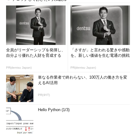
全員がリーダーシップを発揮し、
「さすが」と言われる驚きや感動
自分より優れた人財を育成する
を。新しい価値を生む電通の挑戦
PR(dentsu Japan)
PR(dentsu Japan)
単なる作業者で終わらない、100万人の働き方を変
えるAI活用
PR(＠IT)
Hello Python (1/3)