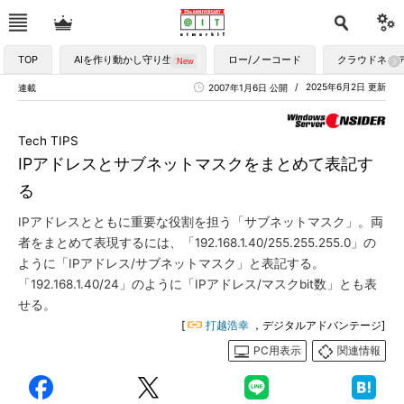
TOP
AIを作り動かし守り生かす
ロー/ノーコード
クラウドネイ
2025年6月2日 更新
連載
2007年1月6日 公開
Tech TIPS
IPアドレスとサブネットマスクをまとめて表記す
る
IPアドレスとともに重要な役割を担う「サブネットマスク」。両
者をまとめて表現するには、「192.168.1.40/255.255.255.0」の
ように「IPアドレス/サブネットマスク」と表記する。
「192.168.1.40/24」のように「IPアドレス/マスクbit数」とも表
せる。
[
打越浩幸
，デジタルアドバンテージ]
PC用表示
関連情報