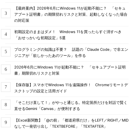
【最終案内】2026年6月にWindows 11が起動不能に？ 「セキュ
アブート証明書」の期限切れリスクと対策、起動しなくなった場合
の対応策
初期設定のままはダメ！ Windows 11を買ったらすぐ消すべき
「おせっかいな初期設定」5選
プログラミングの知識は不要？ 話題の「Claude Code」で非エン
ジニアが「欲しかったあのツール」を作る
2026年6月にWindows 11が起動不能に？ 「セキュアブート証明
書」期限切れリスクと対策
【保存版】スマホでWindows 11を遠隔操作！ Chromeリモートデ
スクトップの設定と活用ガイド
「そこだけ直して！」がやっと通じる。特定箇所だけを対話で賢く
直せるGemini「Canvas」が便利すぎる
【Excel新関数】「@の前」「都道府県だけ」をLEFT／RIGHT／MID
なしで一発切り出し「TEXTBEFORE」「TEXTAFTER」