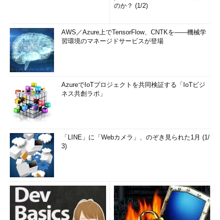
のか？ (1/2)
AWS／Azure上でTensorFlow、CNTKを――機械学
習環境のマネージドサービスが登場
AzureでIoTプロジェクトを共同検証する「IoTビジ
ネス共創ラボ」
「LINE」に「Webカメラ」、のぞき見られた1月 (1/
3)