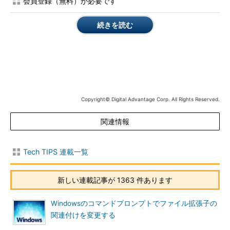
会員登録（無料）が必要です
IASサービスの導入
続きを読む
RADIUSサービスを利用するには、ドメインのメンバサーバと
なるWindows 2000 ServerやWindows Server 2003上に、「イ
ンターネット認証サービス（以下IAS：Internet Authentication
Service）」を導入する。ドメインのメンバサーバでなくても構
わないのだが、その場合は、そのサーバのローカルアカウントで
Copyright© Digital Advantage Corp. All Rights Reserved.
しか認証できなくなるので、例えば「domain\user」といったド
メインを指定したユーザーアカウントでRADIUS認証を行いたけ
関連情報
れば、ドメインのメンバサーバ上にIASサービスをインストール
する。なお「RADIUSプロキシ」と呼ばれる機能を利用すると、
他のドメインのアカウントで認証するように委譲することができ
Tech TIPS 連載一覧
るが、この方法については今後別TIPSで取り上げる。
新しい連載記事が 1363 件あります
手順1―IASサービスの導入
IASサービスはServer OSでのみ利用可能なネットワークのオ
Windowsのコマンドプロンプトでファイル拡張子の
プションコンポーネントであるが、デフォルトではインストール
関連付けを変更する
されていない。そのためIASサービスを導入するには、まず［コ