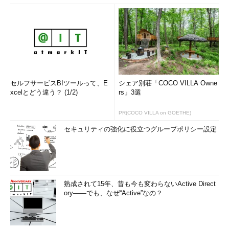
（4）
ログファイルの場所や記録形式、記録期
間などを設定する。デフォルトでは1月ごとに1フ
ァイルとなっている。
以上でRADIUSサーバの設定は完了である。あとはRADIUSク
ライアントを登録するだけで、RADIUSによるリモート認証が利
セルフサービスBIツールって、E
シェア別荘「COCO VILLA Owne
用できる。なおServer OSのエディションによって、いくらか機
xcelとどう違う？ (1/2)
rs」3選
能の制限がある。例えばWindows Server 2003, Standard
Editionでは最大50のRADIUSクライアントまで、サーバグループ
PR(COCO VILLA on GOETHE)
は2つまでとなっているが、Enterprise Editionではその制限はな
セキュリティの強化に役立つグループポリシー設定
い。またWindows Server 2003のIASサービスはWindows 2000
Serverのそれよりも機能強化されており、例えばRADIUSプロキ
シのサポート、IEEE 802.1Xワイヤレスおよび認証スイッチのサ
ポート、リモートアクセスポリシーや検疫制御の強化、SQL
Serverへのログ出力ほか、さまざまな機能を持つ。詳細について
熟成されて15年、昔も今も変わらないActive Direct
ory――でも、なぜ“Active”なの？
はIASサービスのヘルプを参照していただきたい。
■この記事と関連性の高い別の記事