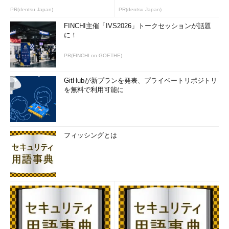
て、ログファイルのプロパティメニューを表示させる。
PR(dentsu Japan)
PR(dentsu Japan)
FINCHI主催「IVS2026」トークセッションが話題
に！
PR(FINCHI on GOETHE)
GitHubが新プランを発表、プライベートリポジトリ
IASログの設定
を無料で利用可能に
このツールでIASサービスを管理する。ログを残す
ようにするには、ログファイルの設定を変更す
る。
（1）
これを選択する。
（2）
ログファイルの出力先を選択して右クリ
フィッシングとは
ックする。
（3）
これを選択する。
ログファイルのプロパティを選択すると、次のような画面が表
示されるので、必要な項目のチェックボックスをオンにする。す
ると次回から、指定されたログファイル（デフォルトでは
C:\Windows\system32\Logfilesというフォルダ内のiaslog.log）