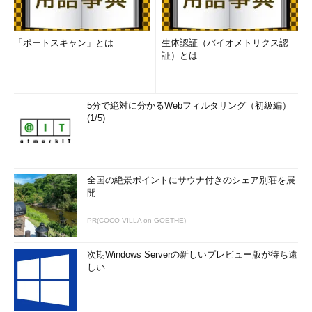
に、RADIUSプロトコルでのアクセス記録が残されるようにな
る。
「ポートスキャン」とは
生体認証（バイオメトリクス認
証）とは
5分で絶対に分かるWebフィルタリング（初級編）
(1/5)
全国の絶景ポイントにサウナ付きのシェア別荘を展
開
ログ項目の選択
ここではログファイルの記録する項目や、ログフ
ァイルの場所などの設定を行う。デフォルトでは
PR(COCO VILLA on GOETHE)
いずれもオフになっている。
（1）
IASサーバに対する接続／切断の要求。
次期Windows Serverの新しいプレビュー版が待ち遠
（2）
ユーザーアカウントの認証の要求と結
しい
果。
（3）
より詳細な内部情報のロギング指定。こ
れをオンにすると大量のログが記録されるので、
デバッグ時以外はオフにしておくのがよい。