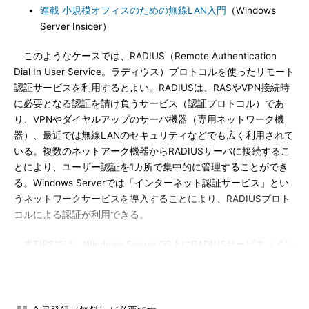
連載 小規模オフィスのための無線LAN入門
（Windows
Server Insider）
このようなケースでは、RADIUS（Remote Authentication
Dial In User Service。ラディウス）プロトコルを使ったリモート
認証サービスを利用するとよい。RADIUSは、RASやVPN接続時
に必要となる認証を請け負うサービス（認証プロトコル）であ
り、VPNやダイヤルアップのサーバ機器（専用ネットワーク機
器）、最近では無線LANのセキュリティなどでも広く利用されて
いる。複数のネットアーク機器からRADIUSサーバに接続するこ
とにより、ユーザー認証を1カ所で集中的に管理することができ
る。Windows Serverでは「インターネット認証サービス」とい
うネットワークサービスを導入することにより、RADIUSプロト
コルによる認証が利用できる。
本TIPSでは、Windows Server OS上にRADIUSサービス（イン
ターネット認証サービス）を導入する方法（サーバ側の設定方
法）について解説する。RADIUSサーバを利用する方法
（RADIUSクライアントの使用例）については、別TIPSの
「
RADIUSサーバを利用する
」を参照していただきたい。