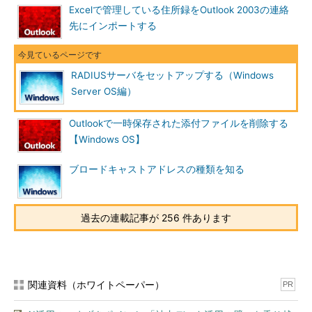
Excelで管理している住所録をOutlook 2003の連絡
ントロール パネル］の［プログラムの追加と削除］で
先にインポートする
［Windowsコンポーネントの追加と削除］を実行し、起動された
［Windowsコンポーネント ウィザード］で［ネットワーク サー
ビス］を選んで［詳細］ボタンをクリックする。そして［ネット
ワーク サービス］のコンポーネント一覧の中から［インターネ
RADIUSサーバをセットアップする（Windows
ット認証サービス］のチェックボックスをオンにして［OK］を
Server OS編）
クリックする。そしてウィザード画面で［次へ］をクリックする
と、IASサービスがインストールされる。
Outlookで一時保存された添付ファイルを削除する
【Windows OS】
ブロードキャストアドレスの種類を知る
過去の連載記事が 256 件あります
インターネット認証サービスの導入
RADIUSサービスは、Windows Server OSの「イ
関連資料（ホワイトペーパー）
ンターネット認証サービス」で実装されている。
PR
（1）
これを選ぶ。
（2）
これをクリックすると、コンポーネント