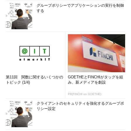
RADIUSサーバを利用する
（TIPS）
グループポリシーでアプリケーションの実行を制御
「Google認証システム」アプリとAndroid端末で2段階認
する
証を実現する
（TIPS）
「Google Authenticator」アプリとiPhone／iPadで2段階
認証を実現する
（TIPS）
iPhone／Androidで使っているGoogle Authenticator（認
証システム）を別の端末に移行させる
（TIPS）
Windowsでメールサーバ用にSMTP／POP3サービスをイ
ンストールする
（TIPS）
「
Tech TIPS
」
第11回 関数に関するいくつかの
GOETHEとFINCHIがタッグを組
トピック (1/4)
み、新メディアを創設
PR(FINCHI on GOETHE)
クライアントのセキュリティを強化するグループポ
リシー設定