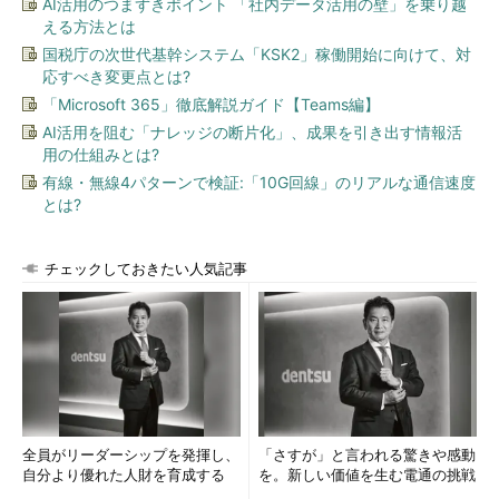
AI活用のつまずきポイント 「社内データ活用の壁」を乗り越
がインストールされる。
える方法とは
国税庁の次世代基幹システム「KSK2」稼働開始に向けて、対
応すべき変更点とは?
手順2―IASログの設定
「Microsoft 365」徹底解説ガイド【Teams編】
AI活用を阻む「ナレッジの断片化」、成果を引き出す情報活
基本的には、以上の手順1だけでIASサービスの導入は完了して
用の仕組みとは?
おり、何もしなくてもRADIUSサービスは利用できるようになっ
有線・無線4パターンで検証:「10G回線」のリアルな通信速度
ている。ただしRADIUSクライアントからの接続要求を受け付け
とは?
るためには、クライアントの情報を登録する必要があるが、それ
については別TIPSの「
RADIUSサーバを利用する
」で解説する。
チェックしておきたい人気記事
RADIUSサービスの導入が完了したら、まずはIASのログ
（RADIUSプロトコルによるアクセスのログ）を残すように設定
しておこう。IASサービス導入直後では何もログに残らないよう
になっているので、このままでは、認証エラーが起こった場合の
状態確認が困難になるし、誰が（どのようなアカウントを使っ
て）RADIUSで認証されたかなどが分からない。
全員がリーダーシップを発揮し、
「さすが」と言われる驚きや感動
IASサービスを管理するには、［スタート］メニューの［管理
自分より優れた人財を育成する
を。新しい価値を生む電通の挑戦
ツール］－［インターネット認証サービス］を起動する。そし