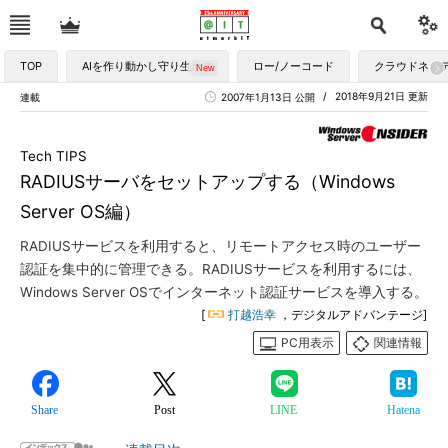
TOP
AIを作り動かし守り生かす
ロー/ノーコード
クラウドネイ
2018年9月21日 更新
連載
2007年1月13日 公開
Tech TIPS
RADIUSサーバをセットアップする（Windows
Server OS編）
RADIUSサービスを利用すると、リモートアクセス時のユーザー
認証を集中的に管理できる。RADIUSサービスを利用するには、
Windows Server OSでインターネット認証サービスを導入する。
[
打越浩幸
，デジタルアドバンテージ]
PC用表示
関連情報
Share
Post
LINE
Hatena