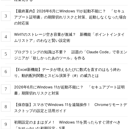
【最終案内】2026年6月にWindows 11が起動不能に？ 「セキュ
アブート証明書」の期限切れリスクと対策、起動しなくなった場合
の対応策
Win11のストレージ空き容量が激減？ 新機能「ポイントインタイ
ムリストア」のわなと賢い設定術
プログラミングの知識は不要？ 話題の「Claude Code」で非エン
ジニアが「欲しかったあのツール」を作る
【Excel新機能】データが増えるたびに数式を直すのはもう終わ
り。動的配列関数とスピル演算子（#）の威力とは
2026年6月にWindows 11が起動不能に？ 「セキュアブート証明
書」期限切れリスクと対策
【保存版】スマホでWindows 11を遠隔操作！ Chromeリモートデ
スクトップの設定と活用ガイド
初期設定のままはダメ！ Windows 11を買ったらすぐ消すべき
「おせっかいな初期設定」5選