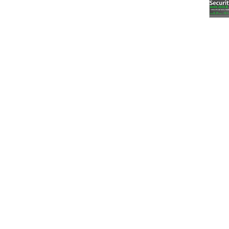
と同時に、真摯（しんし）に周囲に訴えかけること
には、いまでもとても感謝しています。
いところから
は、出図作業に要した時間とコストは管理されてお
れていませんでした。しかし作業実績は報告書とし
という話になり、そのために必要な簡単なシステム
を私が任されることになったのです。
要件」は、「報告書はこんな感じで、グラフがあっ
勝手の良いものを頼むね」という言葉と、ミスプリ
た。
」とは思ったものの、私自身も携わっている業務で
分からないわけではありません。細かい要件は「こ
きだろう」と自分なりに補いつつ、時々機能イメー
めていくことにしました。