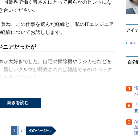
、同業界で働く皆さんにとって何らかのヒントにな
き合いください。
兼ね、この仕事を選んだ経緯と、私のITエンジニア
アイ
の経験についてお話しします。
キャ
ジニアだったが
車が大好きでした。自宅の掃除機やラジカセなどを
自分
、新しいクルマが発売されれば雑誌でそのスペック
うな子どもでした。
“
でした。中学生のころには「将来は機械系のエンジ
とに何の疑いも持っていませんでした。
続きを読む
「
と、講義はいかにも退屈なものでした。すでに確立
だけで、何とも刺激に乏しかったのです。
A
1
|
2
次のページへ
に決まりきった方法や手順に従って図面を引き続け