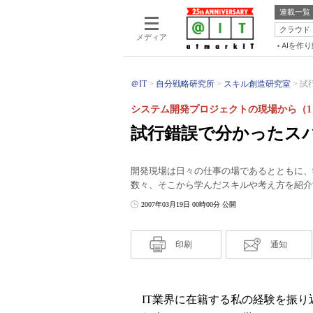
連載一覧
クラウド
メディア
AIを作
＠IT
自分戦略研究所
スキル創造研究室
試
システム開発プロジェクトの現場から（1
試行錯誤で分かったス
開発現場は日々の仕事の場であるとともに、
数々、そこから学んだスキルや考え方を紹介
2007年03月19日 00時00分 公開
印刷
通知
IT業界に在籍する私の経験を振り