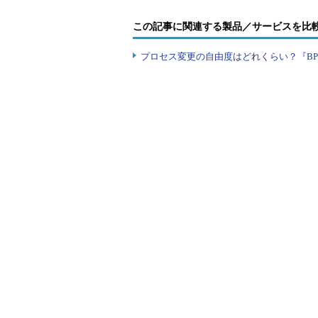
開発をやりたい！
この記事に関連する製品／サービスを比
プロセス変更の自由度はどれくらい？『B
私は日々の仕事をこなしながら課題に取り
Language）やC Shellが書
扱えるようになって、ひとまず課題
そうなるとやはり、次のステップ
てきます。しかし、自分の中で思っ
手早くこなしつつ、仕事の合間に喫
えるようにしました。煙たがられな
当時の上司は、そんな私に理解を
は自分が引き受けるから、おまえは
事が増えることになるにもかかわら
れたのです。
その言葉を聞いた瞬間、「やった