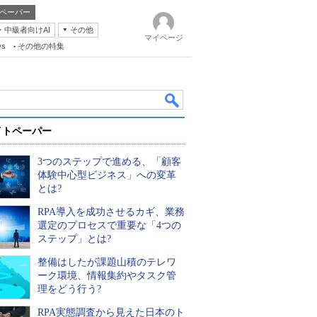
ペーパー
・中級者向けAI
その他
マイページ
ws
その他の特集
イトペーパー
3つのステップで進める、「顧客
体験中心型ビジネス」への変革
とは?
RPA導入を成功させるカギ、業務
k
選定のプロセスで重要な「4つの
ステップ」とは?
整備はしたが課題山積のテレワ
ーク環境、情報集約やタスク管
理をどう行う?
RPA実態調査から見えた日本のト