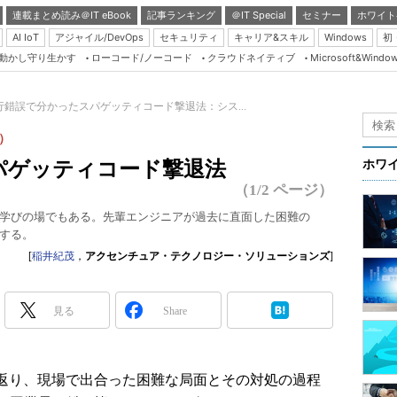
連載まとめ読み＠IT eBook
記事ランキング
＠IT Special
セミナー
ホワイト
AI IoT
アジャイル/DevOps
セキュリティ
キャリア&スキル
Windows
初
り動かし守り生かす
ローコード/ノーコード
クラウドネイティブ
Microsoft&Windo
Server & Storage
HTML5 + UX
行錯誤で分かったスパゲッティコード撃退法：シス...
Smart & Social
）
Coding Edge
パゲッティコード撃退法
ホワ
Java Agile
（1/2 ページ）
Database Expert
学びの場でもある。先輩エンジニアが過去に直面した困難の
する。
Linux ＆ OSS
[
稲井紀茂
，
アクセンチュア・テクノロジー・ソリューションズ
]
Master of IP Networ
Security & Trust
見る
Share
Test & Tools
Insider.NET
返り、現場で出合った困難な局面とその対処の過程
ブログ