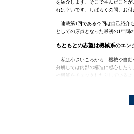
を紹介します。そこで学んだことが
れば幸いです。しばらくの間、お付
連載第1回である今回は自己紹介も
としての原点となった最初の1年間
もともとの志望は機械系のエン
私は小さいころから、機械や自動
分解しては内部の構造に感心したり
や機能をチェックしたりしているよ
学校でも数学や物理の授業が好き
ニアになる」と思っており、そのこ
ところが、いざ大学に入ってみる
されている理論が淡々と説明される
エンジニアになっても、このよう