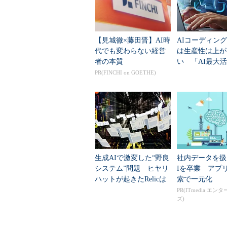
「経営に寄与するシステムの開発
ではみたものの、配属されたのは地
【見城徹×藤田晋】AI時
AIコーディン
仕事は、計測部門からの出図依頼を
代でも変わらない経営
は生産性は上が
でした。
者の本質
い 「AI最大
駆動」で開発ラ
PR(FINCHI on GOETHE)
志望と現実のあまりのギャップに
イクルを再定義
ても暗澹たる気分に陥りました。し
つまでたっても一人前にはなれませ
「志望は志望として自分の中に持
う」。半ば強引に気持ちを切り替え
ュータ（MSP）、UNIX（DEC、サ
生成AIで激変した“野良
社内データを扱
システム”問題 ヒヤリ
Iを卒業 アプ
ととおりのプラットフォームがそろ
ハットが起きたRelicは
索で一元化
どう対策したか
PR(ITmedia エン
「各プラットフォームの基本的な
ズ)
する」。これらのことを実現できる
くことに決めました。