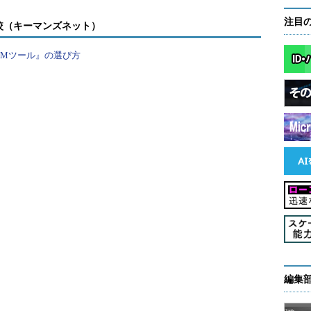
注目
較（キーマンズネット）
PMツール』の選び方
組みました。そのうちJCL（Job Control
けるようになり、それぞれのOSのコマンドも覚えてひととおり
はクリアすることができました。
として「開発をやりたい！」という思いが強くなっ
ているだけでは何も始まりません。目の前の仕事は
煙所などで、自分がやりたいことを同僚や上司に訴
いよう、ほどほどに……。
示してくれた方でした。ある日、「出図処理の作業
開発に専念しろ」といってくれたのです。自分の仕
ず、私に開発に取り組むチャンスと時間を与えてく
編集
！」と思い、反射的に「ありがとうございます！」