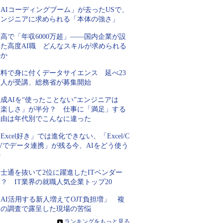
AIコーディングブーム」が去ったUSで、
エンジニアに求められる「本体の強さ」
高で「年収6000万超」――国内企業が設
けた高度AI職 どんなスキルが求められる
のか
無料で身に付くデータサイエンス 延べ23
万人が受講、総務省が募集開始
成AIを“使ったことない”エンジニアは
「楽しさ」が半分？ 仕事に「満足」する
理由は年代別でこんなに違った
Excel好き」では進化できない、「Excel/C
Vでデータ連携」が残る今、AIをどう使う
か
士通を抜いて2位に躍進したITベンダー
？ IT業界の就職人気企業トップ20
AI活用する新人増えてOJT負担増」 複
数の調査で露呈した現場の苦悩
»
ランキングをもっと見る