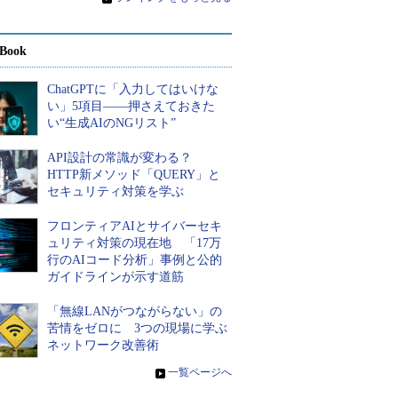
Book
ChatGPTに「入力してはいけな
い」5項目――押さえておきた
い“生成AIのNGリスト”
API設計の常識が変わる？
HTTP新メソッド「QUERY」と
セキュリティ対策を学ぶ
フロンティアAIとサイバーセキ
ュリティ対策の現在地 「17万
行のAIコード分析」事例と公的
ガイドラインが示す道筋
「無線LANがつながらない」の
苦情をゼロに 3つの現場に学ぶ
ネットワーク改善術
»
一覧ページへ