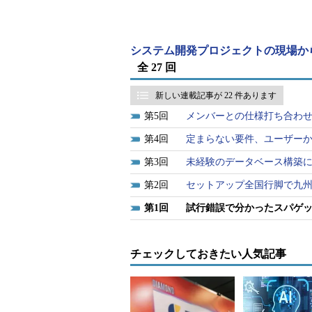
るだけなのか……。暗澹（あんたん
みです。実際にはそんなことはあり
じました。
システム開発プロジェクトの現場か
全 27 回
そのころ世間では、Windows 
新しい連載記事が 22 件あります
されたインターフェイスと、リアル
5
メンバーとの仕様打ち合わ
末が行き渡り、瞬時に大量の情報を
期にあるこの分野なら、自分で考え
4
定まらない要件、ユーザー
があるのではないか。そう考え、私
3
未経験のデータベース構築
2
セットアップ全国行脚で九
また、従来から経済や経営にも関
た。情報システムと経営、この両者
1
試行錯誤で分かったスパゲ
を効率化する」ことにダイナミズム
チェックしておきたい人気記事
こうして私は、機械系のエンジニア
りました。
配属先はオペレーションルーム