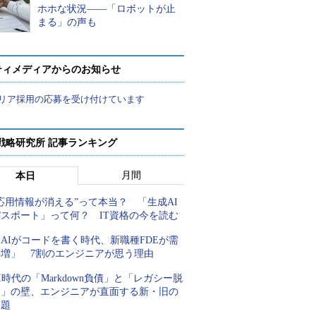
ホホな状況――「ロボットが止
まる」の声も
ティメディアからのお知らせ
リア採用の応募を受け付けています
戦略研究所 記事ランキング
月間
本日
応用情報が消える”って本当？ 「生成AI
パスポート」って何？ IT資格の今を読む
AIがコードを書く時代、新職種FDEが需
要増」 7割のエンジニアが思う理由
I時代の「Markdown負債」と「レガシー脱
却」の壁、エンジニアが直面する新・旧の
課題