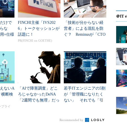
」を志し、就職活動を経てシステム業界に飛び込ん
＠IT e
理情報を扱う会社のオペレーションルームでした。
グだけで
FINCHI主催「IVS202
「技術が分からない経
処理して図面を引き渡すという、至って簡単なもの
らな
6」トークセッションが
営者」による混乱を防
活用×仕様
話題に！
ぐ？ Reminusが「CTO
イフサ
業務代行サービス」を
PR(FINCHI on GOETHE)
、最初はまったくモチベーションがわかず、またし
提供開始
かし、だからといってまた進路を変えるのでは、い
ん。
っておき、ひとまずいまできることから始めよ
、あらためて周囲を見回してみると、ホストコンピ
ン・マイクロシステムズなど）、Windows PCと、ひ
えないA
「AIで障害調査」どこ
若手ITエンジニアの5割
リ横断検
ろじゃなかったDeNA
が「管理職になりたく
っているではありませんか。
「2週間でも無理」だっ
ない」 それでも「引
た原因特定をどう2日で
き受ける条件」とは？
タープライ
扱い方を習得する」「それぞれの特徴・違いを理解
実現？
チャンスだと考え、当面の課題として取り組んでい
Recommended by