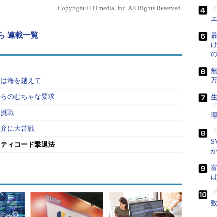
Copyright © ITmedia, Inc. All Rights Reserved.
）とした気持ちになりました（単なる当時の思い込
「
ません）。私は初めて進路に迷い、とても不安に感
ら 連載一覧
最
95やインターネットが注目を集め始めていました。洗練
タイムに情報を交換できる環境。生活の隅々まで端
せは海を越えて
やりとりできる時代が来る……。黎明（れいめい）
るべき領域も広く、いろいろなアイデアを試す余地
からのむちゃな要求
生
はこの分野に大きな可能性を感じました。
に挑戦
州弁に大苦戦
心があり、新聞や経済誌によく目を通していまし
「
への関心から、いつしか私は「情報システムで経営
S
ッティコード撃退法
と面白さを覚えるようになっていったのです。
富
からITエンジニアへと進路のかじを切ることにな
は
「