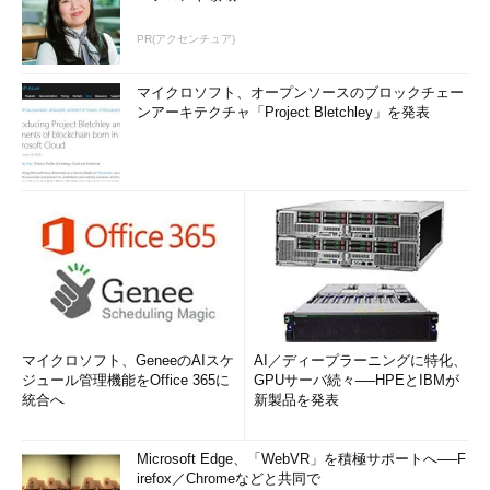
PR(アクセンチュア)
マイクロソフト、オープンソースのブロックチェー
ンアーキテクチャ「Project Bletchley」を発表
マイクロソフト、GeneeのAIスケ
AI／ディープラーニングに特化、
ジュール管理機能をOffice 365に
GPUサーバ続々──HPEとIBMが
統合へ
新製品を発表
Microsoft Edge、「WebVR」を積極サポートへ──F
irefox／Chromeなどと共同で