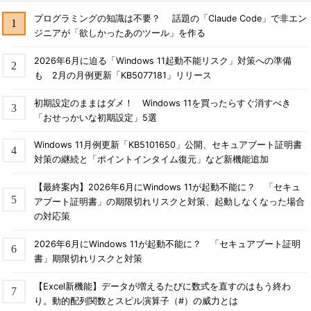
プログラミングの知識は不要？ 話題の「Claude Code」で非エン
ジニアが「欲しかったあのツール」を作る
2026年6月に迫る「Windows 11起動不能リスク」対策への準備
も 2月の月例更新「KB5077181」リリース
初期設定のままはダメ！ Windows 11を買ったらすぐ消すべき
「おせっかいな初期設定」5選
Windows 11月例更新「KB5101650」公開、セキュアブート証明書
対策の継続と「ポイントインタイム復元」など新機能追加
【最終案内】2026年6月にWindows 11が起動不能に？ 「セキュ
アブート証明書」の期限切れリスクと対策、起動しなくなった場合
の対応策
2026年6月にWindows 11が起動不能に？ 「セキュアブート証明
書」期限切れリスクと対策
【Excel新機能】データが増えるたびに数式を直すのはもう終わ
り。動的配列関数とスピル演算子（#）の威力とは