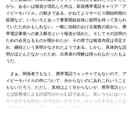
がら、あるいは報道が混乱した件は、新規携帯電話キャリア「ア
イピーモバイル」の動きである。かねてよりサービス開始時期の
延期など、いろいろとあって事業開始自体に疑問を持って見られ
ていたためかもしれない。一般に信頼のおける複数の筋から、携
帯電話事業への参入断念という報道が流れた。そしてその説明の
ための会見なるものが開かれたが、その席では報道内容は否定さ
れ、継続という表明がなされたようである。しかし、具体的な説
明がほとんどなかったため、出席者の理解は得られなかったもよ
うだ。
まぁ、関係者でもなく、携帯電話ウォッチャでもないので、ア
イピーモバイルの件について、分からないのにあれこれいうこと
もないだろう。ただし、真相はよく分からないが、携帯電話とい
えば総務省による許認可のからむ話であるし、近いうちにはハッ
キリせざるを得ないのではないだろうか。ひょっとするとこんな
文章を書いている間にも、すでに決着がついているかもしれな
い。では、これは「短周期」の小さなノイズのようなものだろう
か、それとも何か「長周期」の変動が影響している大きな流れに
も影響されたものなのだろうか。