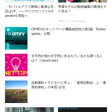
「モバイルアプリ開発に最適な言
専属モデルの動画編集の裏側をチ
語はC#」――マイクロソフトがX
ラ見せ♡
amarinを買収へ
PR(アドビ｜CanCam.jp)
OPNFVがネットワーク機能仮想化の第2版「Brahm
aputra」公開
文字列が他の文字列に含まれているかを調べるに
は？［JavaScript］
自動運転トラクターに学ぶ、「運用自動化」と「運
用自律化」の本質 (1/3)