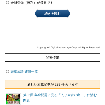
会員登録（無料）が必要です
契約と通信回線の流動化の始まり
続きを読む
アイピーモバイルの件は、いくら周波数の割り当てを得られて
も、そう簡単に携帯キャリアでもうかるとは、いまや誰も思って
いないという事実の証明だ。設備投資が膨大な割に、すでに市場
は飽和状態になっており、競争も激しいため、投資に対するリス
クが大きい。ちょっとやそっと通信方式が高速だ、とか何だとか
いうだけでやっていけるような世界ではなくなっている。昔なら
Copyright© Digital Advantage Corp. All Rights Reserved.
ば、通信ができるというだけで売りになったし、市場も形成過程
であったからよかったが、その時代からはすでに20年も過ぎ、通
関連情報
信は単なるパイプに成り下がってしまっている。それだけではな
い。どうも、通信方式、キャリア、端末など、多対多でわけが分
からなくなる時代がすでに始まっている。
頭脳放談 連載一覧
日常、みんなが手にしている携帯電話であるから、目にするも
新しい連載記事が 228 件あります
のから挙げていけば、SIMカードというやつもそのわけの分から
なさに一役買いつつある。すでにSIMカード入りの携帯を使って
第85回 年金問題に見る「入りやすい出口」に潜む
いるという人も多いだろう。取りあえず端末を買い換える時に便
問題
利、くらいな感覚かもしれない。場合によっては、携帯電話を買