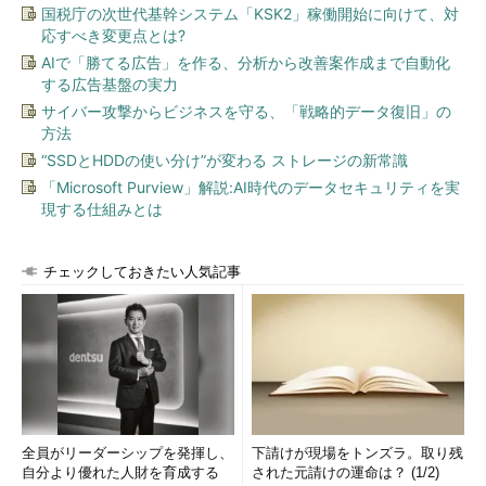
れば公衆無線LANアクセスポイント（Wi-Fiスポット）でSkype
国税庁の次世代基幹システム「KSK2」稼働開始に向けて、対
は普通に使える。これは携帯電話ではなくPHSを使ってだが、筆
応すべき変更点とは?
者の知り合いに海外へ行ったときにはWi-Fi＋Skypeで話をする
AIで「勝てる広告」を作る、分析から改善案作成まで自動化
という人もいる。このように携帯電話というインフラや端末装置
する広告基盤の実力
だけが「電話」というわけじゃなくなってきているのだ。さら
サイバー攻撃からビジネスを守る、「戦略的データ復旧」の
に、サービスの形態にしても、FON（無線LANの共有サービス）
方法
のようなものが広く受け入れられている。これは容易に国境を越
“SSDとHDDの使い分け”が変わる ストレージの新常識
え、既存の料金体系から外れる兆候かもしれない。そんなこんな
「Microsoft Purview」解説:AI時代のデータセキュリティを実
を広げてみれば、「パイプ」としての通信インフラの選択肢は数
現する仕組みとは
多く同時に並存し、通信エリアや各人の契約状況に応じ、それら
を適宜切り替えて使い分ける時代に入り込みつつあるのだと考え
チェックしておきたい人気記事
られる。
やはりデバイス屋としての立場からも、そんな世界の中で何が
求められるのだろうか、と考えておこう。すぐに思い付く、あり
がちな回答としては、多様な通信方式が並存するのだから、やは
り究極の解は、はやりの「ソフトウェア・ラジオ
＊
」という回答
になるだろう。アマチュア・レベルでもソフトウェア・ラジオを
実験しているこの頃である。それはそれで必然かつ当然ともいえ
全員がリーダーシップを発揮し、
下請けが現場をトンズラ。取り残
自分より優れた人財を育成する
された元請けの運命は？ (1/2)
る技術になってきた。ただし、それは状況を変えるというより、