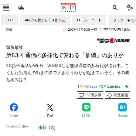
TOP
AIを作り動かし守り生かす
ロー/ノーコード
クラウドネイ
2019年8月8日 更新
連載
2007年4月20日 公開
頭脳放談
第83回 通信の多様化で変わる「価値」のありか
3G携帯電話やWi-Fi、WiMAXなど無線通信の多様化が進行中。こ
うした短周期の動きの影で大きなうねりが起きていそう。その勝
ち組みは？
[
Massa POP Izumida
，著]
PC用表示
関連情報
Share
Post
LINE
Hatena
連載目次