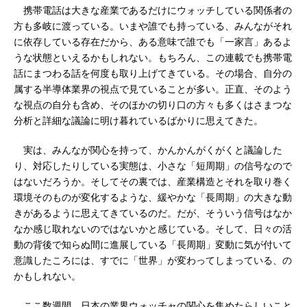
携帯電話は大きな産業であるだけにウォッチしている関係者の
方も多岐に渡っている。いまや誰でも持っている、みんながそれ
に依存している存在だから、ある意味で誰でも「一家言」あるよ
うな状態といえるかもしれない。もちろん、この連載でも携帯電
話にまつわる話を何度も取り上げてきている。その場合、自分の
属する半導体業界の視点で見ていることが多い。正直、そのよう
な視点の自分も含め、そのほかの切り口の方々も多くはさまつな
分析と詳細な議論に明け暮れているばかりに思えてきた。
実は、みんなが関心を持って、かんかんがくがくと議論した
り、対応したりしている実態は、小さな「短周期」の信号なので
はないだろうか。そしてその裏では、産業構造とそれを取り巻く
環境そのものが変化するような、緩やかな「長周期」の大きな動
きがあるように思えてきているのだ。だが、そういう信号はなか
なか感じ取れないのではないかと感じている。そして、日々の活
動の背後で知らぬ間に進展している「長周期」変動に気が付いて
意識したころには、すでに「世界」が変わってしまっている、の
かもしれない。
ここ数週間、日本の業界ウォッチャの関心を集めたらしいこと