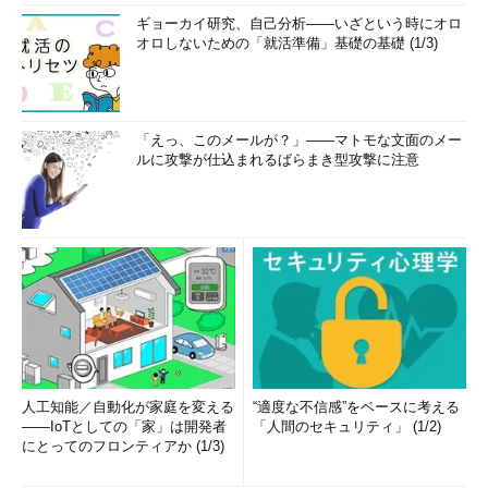
ギョーカイ研究、自己分析――いざという時にオロ
オロしないための「就活準備」基礎の基礎 (1/3)
「えっ、このメールが？」――マトモな文面のメー
ルに攻撃が仕込まれるばらまき型攻撃に注意
人工知能／自動化が家庭を変える
“適度な不信感”をベースに考える
――IoTとしての「家」は開発者
「人間のセキュリティ」 (1/2)
にとってのフロンティアか (1/3)