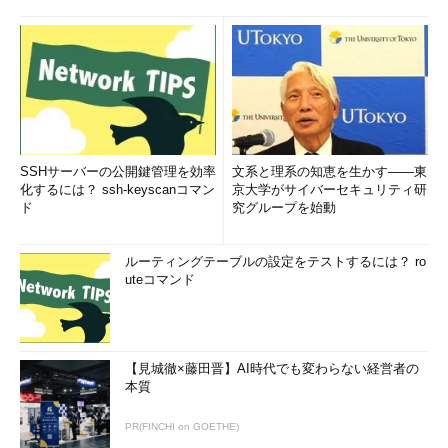
SSHサーバーの公開鍵管理を効率
文系と理系の知恵を生かす――東
化するには？ ssh-keyscanコマン
京大学がサイバーセキュリティ研
ド
究グループを始動
ルーティングテーブルの設定をテストするには？ ro
uteコマンド
【見城徹×藤田晋】AI時代でも変わらない経営者の
本質
PR(FINCHI on GOETHE)