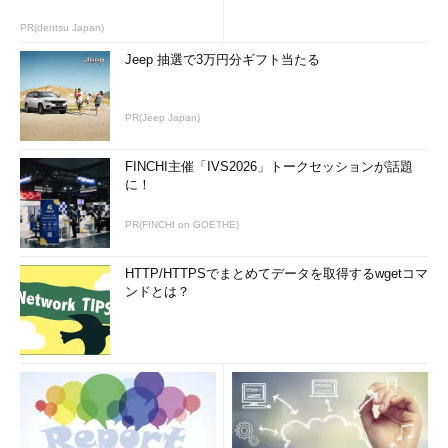
加速し、定着させる因子でしかないように思われる。
PR(dentsu Japan)
Jeep 抽選で3万円分ギフト当たる
＊
ソフトウェア・ラジオとは、復調・増幅、フィルタリング
など無線通信に必要な信号処理をソフトウェアによって実現す
る仕組みの無線機のこと。ソフトウェアで信号処理を行うた
PR(Jeep Japan)
め、プログラムを入れ替えることで同じハードウェアの無線機
をAMラジオやFMラジオ、携帯電話など通信方式の異なる機器
FINCHI主催「IVS2026」トークセッションが話題
に変身させることができる。
に！
通信の多様化に対応するよりは、通信のパイプに流れるデータ
PR(FINCHI on GOETHE)
そのものに価値を持たせるか、データを使って利用者に価値を届
けるサービスを実現するようなデバイスの方がはるかに大事に思
HTTP/HTTPSでまとめてデータを取得するwgetコマ
ンドとは？
うのだがどうか。どうも多対多の多様化の流れの中で「富の再分
配」というか、「付加価値の移動」が起こる感じがしている。再
編期にはありがちなことだが、新たなシステムから利益を引き出
し勃興するものと、既得権益を失い没落するものが現れるのは歴
史が教える真実である。それは単なるパイプの切り替えではな
い。多分、データを運ぶ働きそのものでお金をとれた時代から、
データそのものの価値（コンテンツというやつ）でお金をとろ