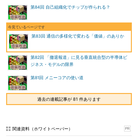
ったときにお店で入れられたまま、SIMカードが入っていること
第84回 自己組織化でチップが作られる？
も忘れているかもしれない。
でも、たまにニュースになる「SIMカードを盗まれ、海外で使
われて膨大なローミング使用料の請求がくる」といった事例を聞
第83回 通信の多様化で変わる「価値」のありか
けば、「セキュリティ・ロックを設定しておいた方がいいか」と
か思うあれである。SIMカード自体は「お金にまつわる契約」と
「端末」の関係を1対1から解き放つものだ。また、一部の人は実
第82回 「撤退報道」に見る垂直統合型の半導体ビ
践していると思うが、SIMカードを入れ替えれば、TPOに応じて
ジネス・モデルの限界
複数の端末を使い分けることも簡単だ。海外ローミング対応のた
めなど、限定的な目的ではあるが、複数の通信方式に対応する端
第81回 メニーコアの使い道
末も出てきていることを考えれば、使用者、通信方式、端末の間
の関係は一意には定まらない、と考えるべきだろう。何も気にせ
ずに電話をかけているうちに、いつの間にか「お金にまつわる契
過去の連載記事が 81 件あります
約」と「通信回線」との関係は流動化してしまっているのであ
る。
通信のパイプよりも価値のあるもの
関連資料（ホワイトペーパー）
PR
その上、WiMAXまで持ち出さなくても、ノートPCを持ってい