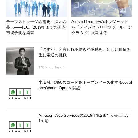
う、そしてその先でデータを使ったサービスこそが価値という具
合に変化していくのであろう。
テープストレージの需要に拡大の
Active Directoryのオブジェクト
はて、いま書いているこれも、短周期のノイズか、それとも長
兆し――IDC、2019年までの国内
を「ディレクトリ同期ツール」で
周期の動きの表れなのか？
市場予測を発表
クラウドに同期する
筆者紹介
「さすが」と言われる驚きや感動を。新しい価値を
生む電通の挑戦
Massa POP Izumida
PR(dentsu Japan)
日本では数少ないx86プロセッサのアーキテクト。某米国半導
体メーカーで8bitと16bitの、日本のベンチャー企業でx86互換
米IBM、約50のコードをオープンソース化するdevel
プロセッサの設計に従事する。その後、出版社の半導体事業部
operWorks Openを開設
を経て、現在は某半導体メーカーでRISCプロセッサを中心とし
た開発を行っている。
「
頭脳放談
」
Amazon Web Servicesの2015年第2四半期売上は8
1％増